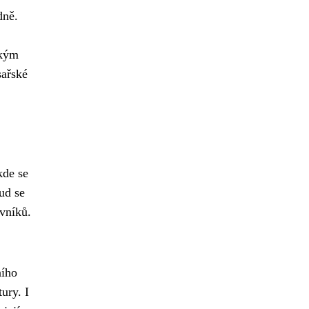
dně.
ckým
sařské
kde se
ud se
vníků.
ního
ury. I