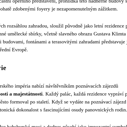
stní operního představení, prohlídka této nádherné budovy s 
 bohatě zdobenými foyery je nezapomenutelným zážitkem.
h rozsáhlou zahradou, sloužil původně jako letní rezidence 
né umělecké sbírky, včetně slavného obrazu Gustava Klimta
i budovami, fontánami a terasovitými zahradami představuje 
třední Evropě.
rie
ského impéria nabízí návštěvníkům poznávacích zájezdů
osti a majestátnosti
. Každý palác, každá rezidence vypráví 
město formoval po staletí. Když se vydáte na poznávací zájezd
ektonická dokonalost s fascinujícími osudy panovnických rodin
rdce habsburské moci a dodnes působí jako impozantní symbo