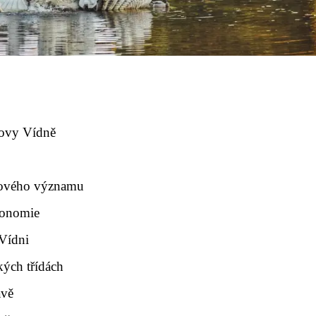
dovy Vídně
ětového významu
tronomie
 Vídni
kých třídách
avě