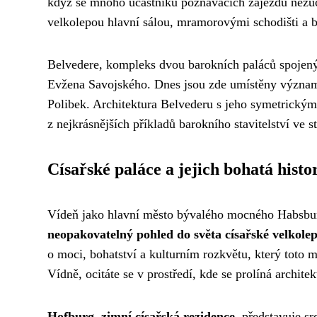
když se mnoho účastníků poznávacích zájezdů nezúča
velkolepou hlavní sálou, mramorovými schodišti a
Belvedere, kompleks dvou barokních paláců spojenýc
Evžena Savojského. Dnes jsou zde umístěny význam
Polibek. Architektura Belvederu s jeho symetrickým
z nejkrásnějších příkladů barokního stavitelství ve s
Císařské paláce a jejich bohatá histo
Vídeň jako hlavní město bývalého mocného Habsbur
neopakovatelný pohled do světa císařské velkolep
o moci, bohatství a kulturním rozkvětu, který toto 
Vídně, ocitáte se v prostředí, kde se prolíná archit
Hofburg, zimní císařská rezidence
, představuje s