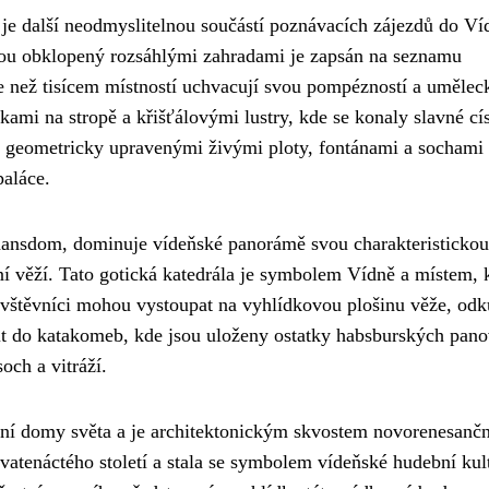
, je další neodmyslitelnou součástí poznávacích zájezdů do Ví
ádou obklopený rozsáhlými zahradami je zapsán na seznamu
e než tisícem místností uchvacují svou pompézností a uměle
kami na stropě a křišťálovými lustry, kde se konaly slavné cí
 s geometricky upravenými živými ploty, fontánami a sochami
paláce.
hansdom, dominuje vídeňské panorámě svou charakteristickou
í věží. Tato gotická katedrála je symbolem Vídně a místem, 
vštěvníci mohou vystoupat na vyhlídkovou plošinu věže, odk
it do katakomeb, kde jsou uloženy ostatky habsburských pano
och a vitráží.
perní domy světa a je architektonickým skvostem novorenesanč
vatenáctého století a stala se symbolem vídeňské hudební kult