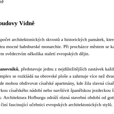
ně
 budovy Vídně
očet architektonických skvostů a historických památek, kter
entra mocné habsburské monarchie. Při procházce městem se k
vým svědectvím několika staletí evropských dějin.
panovníků
, představuje jednu z nejdůležitějších zastávek kaž
plex se rozkládá na obrovské ploše a zahrnuje více než dva
zde mohou obdivovat císařské apartmány, kde žila slavná císa
rkou císařského nádobí nebo navštívit španělskou jezdeckou š
y. Architektura Hofburgu odráží různá stavební období od got
 činí fascinující učebnici evropských architektonických stylů.