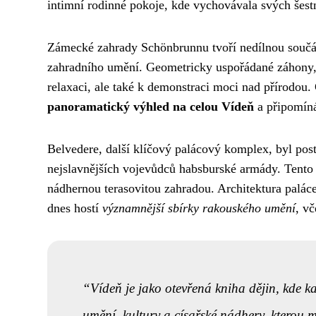
intimní rodinné pokoje, kde vychovávala svých šestn
Zámecké zahrady Schönbrunnu tvoří nedílnou součás
zahradního umění. Geometricky uspořádané záhony, f
relaxaci, ale také k demonstraci moci nad přírodou.
panoramatický výhled na celou Vídeň
a připomíná
Belvedere, další klíčový palácový komplex, byl pos
nejslavnějších vojevůdců habsburské armády. Tento
nádhernou terasovitou zahradou. Architektura paláce
dnes hostí
významnější sbírky rakouského umění
, v
Vídeň je jako otevřená kniha dějin, kde k
umění, kultury a císařské nádhery, kterou 