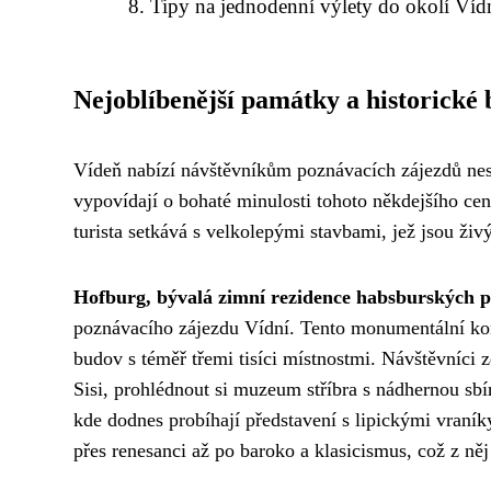
Tipy na jednodenní výlety do okolí Víd
Nejoblíbenější památky a historické
Vídeň nabízí návštěvníkům poznávacích zájezdů nesp
vypovídají o bohaté minulosti tohoto někdejšího c
turista setkává s velkolepými stavbami, jež jsou ži
Hofburg, bývalá zimní rezidence habsburských 
poznávacího zájezdu Vídní. Tento monumentální kom
budov s téměř třemi tisíci místnostmi. Návštěvníci 
Sisi, prohlédnout si muzeum stříbra s nádhernou sbí
kde dodnes probíhají představení s lipickými vraník
přes renesanci až po baroko a klasicismus, což z něj