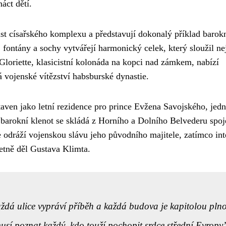
áct dětí.
t císařského komplexu a představují dokonalý příklad barok
ontány a sochy vytvářejí harmonický celek, který sloužil ne
 Gloriette, klasicistní kolonáda na kopci nad zámkem, nabízí
 vojenské vítězství habsburské dynastie.
taven jako letní rezidence pro prince Evžena Savojského, jed
 barokní klenot se skládá z Horního a Dolního Belvederu spo
 odráží vojenskou slávu jeho původního majitele, zatímco int
četně děl Gustava Klimta.
aždá ulice vypráví příběh a každá budova je kapitolou pln
musí poznat každý, kdo touží pochopit srdce střední Evropy