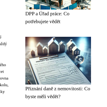
DPP a Úřad práce: Co
potřebujete vědět
é
aždý
dého
cet
řovna
kolu,
Přiznání daně z nemovitosti: Co
iky
byste měli vědět?