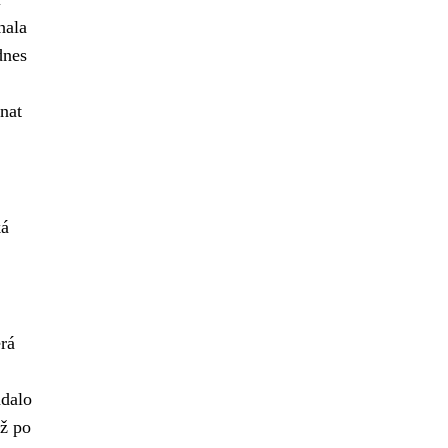
hala
dnes
nat
ká
erá
ádalo
ž po