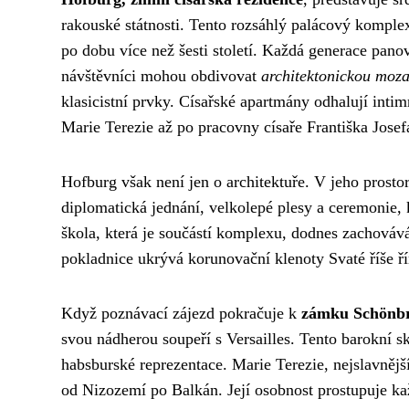
rakouské státnosti. Tento rozsáhlý palácový komplex
po dobu více než šesti století. Každá generace pano
návštěvníci mohou obdivovat
architektonickou moza
klasicistní prvky. Císařské apartmány odhalují int
Marie Terezie až po pracovny císaře Františka Josef
Hofburg však není jen o architektuře. V jeho prost
diplomatická jednání, velkolepé plesy a ceremonie,
škola, která je součástí komplexu, dodnes zachovává 
pokladnice ukrývá korunovační klenoty Svaté říše řím
Když poznávací zájezd pokračuje k
zámku Schönb
svou nádherou soupeří s Versailles. Tento barokní sk
habsburské reprezentace. Marie Terezie, nejslavnější
od Nizozemí po Balkán. Její osobnost prostupuje 