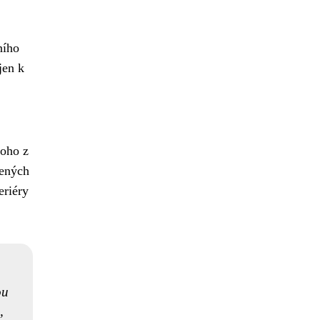
ního
jen k
noho z
jených
eriéry
ou