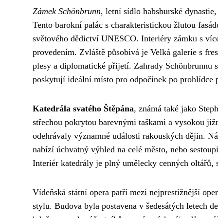
Zámek Schönbrunn
, letní sídlo habsburské dynastie
Tento barokní palác s charakteristickou žlutou fas
světového dědictví UNESCO. Interiéry zámku s víc
provedením. Zvláště působivá je Velká galerie s fres
plesy a diplomatické přijetí. Zahrady Schönbrunnu
poskytují ideální místo pro odpočinek po prohlídce 
Katedrála svatého Štěpána
, známá také jako Step
střechou pokrytou barevnými taškami a vysokou jižn
odehrávaly významné události rakouských dějin. Ná
nabízí úchvatný výhled na celé město, nebo sestoup
Interiér katedrály je plný umělecky cenných oltářů, s
Vídeňská státní opera patří mezi nejprestižnější o
stylu. Budova byla postavena v šedesátých letech de