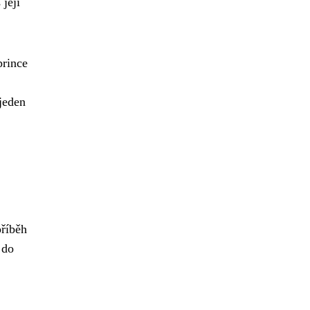
její
prince
jeden
příběh
 do
.
l