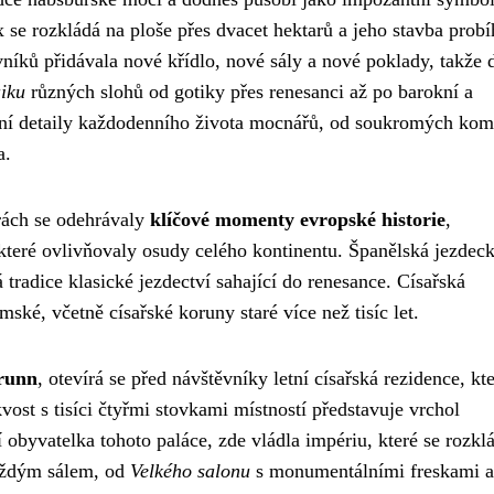
 se rozkládá na ploše přes dvacet hektarů a jeho stavba probí
vníků přidávala nové křídlo, nové sály a nové poklady, takže 
iku
různých slohů od gotiky přes renesanci až po barokní a
imní detaily každodenního života mocnářů, od soukromých kom
a.
orách se odehrávaly
klíčové momenty evropské historie
,
 které ovlivňovaly osudy celého kontinentu. Španělská jezdec
tradice klasické jezdectví sahající do renesance. Císařská
ské, včetně císařské koruny staré více než tisíc let.
runn
, otevírá se před návštěvníky letní císařská rezidence, kt
vost s tisíci čtyřmi stovkami místností představuje vrchol
 obyvatelka tohoto paláce, zde vládla impériu, které se rozkl
každým sálem, od
Velkého salonu
s monumentálními freskami a