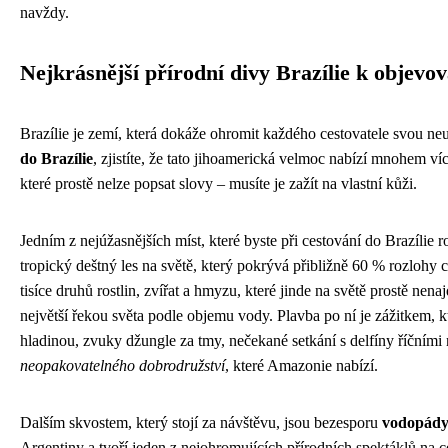
navždy.
Nejkrásnější přírodní divy Brazílie k objevov
Brazílie je zemí, která dokáže ohromit každého cestovatele svou ne
do Brazílie
, zjistíte, že tato jihoamerická velmoc nabízí mnohem ví
které prostě nelze popsat slovy – musíte je zažít na vlastní kůži.
Jedním z nejúžasnějších míst, které byste při cestování do Brazílie
tropický deštný les na světě, který pokrývá přibližně 60 % rozlohy 
tisíce druhů rostlin, zvířat a hmyzu, které jinde na světě prostě ne
největší řekou světa podle objemu vody. Plavba po ní je zážitkem, k
hladinou, zvuky džungle za tmy, nečekané setkání s delfíny říčními
neopakovatelného dobrodružství
, které Amazonie nabízí.
Dalším skvostem, který stojí za návštěvu, jsou bezesporu
vodopády
Argentiny a tvoří jeden z nejohromujících přírodních spektáklů na 