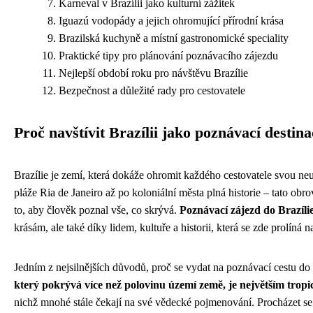
Karneval v Brazílii jako kulturní zážitek
Iguazú vodopády a jejich ohromující přírodní krása
Brazilská kuchyně a místní gastronomické speciality
Praktické tipy pro plánování poznávacího zájezdu
Nejlepší období roku pro návštěvu Brazílie
Bezpečnost a důležité rady pro cestovatele
Proč navštívit Brazílii jako poznávací destina
Brazílie je zemí, která dokáže ohromit každého cestovatele svou ne
pláže Ria de Janeiro až po koloniální města plná historie – tato obro
to, aby člověk poznal vše, co skrývá.
Poznávací zájezd do Brazílie
krásám, ale také díky lidem, kultuře a historii, která se zde prolíná
Jedním z nejsilnějších důvodů, proč se vydat na poznávací cestu do Br
který pokrývá více než polovinu území země, je největším trop
nichž mnohé stále čekají na své vědecké pojmenování. Procházet se