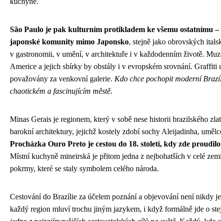
kuchyně.
São Paulo je pak kulturním protikladem ke všemu ostatnímu – 
japonské komunity mimo Japonsko
, stejně jako obrovských ita
v gastronomii, v umění, v architektuře i v každodenním životě. Muz
Americe a jejich sbírky by obstály i v evropském srovnání. Graffiti
považovány za venkovní galerie.
Kdo chce pochopit moderní Brazíli
chaotickém a fascinujícím městě.
Minas Gerais je regionem, který v sobě nese historii brazilského zl
barokní architektury, jejichž kostely zdobí sochy Aleijadinha, umělce
Procházka Ouro Preto je cestou do 18. století, kdy zde proudilo
Místní kuchyně mineirská je přitom jedna z nejbohatších v celé zemi
pokrmy, které se staly symbolem celého národa.
Cestování do Brazílie za účelem poznání a objevování není nikdy je
každý region mluví trochu jiným jazykem, i když formálně jde o ste