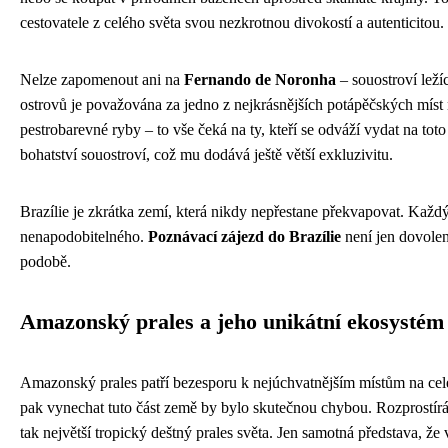
cestovatele z celého světa svou nezkrotnou divokostí a autenticitou.
Nelze zapomenout ani na
Fernando de Noronha
– souostroví leží
ostrovů je považována za jedno z nejkrásnějších potápěčských míst 
pestrobarevné ryby – to vše čeká na ty, kteří se odváží vydat na to
bohatství souostroví, což mu dodává ještě větší exkluzivitu.
Brazílie je zkrátka zemí, která nikdy nepřestane překvapovat. Každ
nenapodobitelného.
Poznávací zájezd do Brazílie
není jen dovolen
podobě.
Amazonský prales a jeho unikátní ekosystém
Amazonský prales patří bezesporu k nejúchvatnějším místům na celé
pak vynechat tuto část země by bylo skutečnou chybou. Rozprostírá s
tak největší tropický deštný prales světa. Jen samotná představa, ž