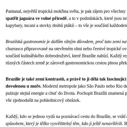
Pantanal, největší tropická mokřina světa, je pak rájem pro všechny
spatřit jaguára ve volné přírodě
, a to v podmínkách, které jsou ne
kapybary, tucani a stovky druhů ptáků – to vše je součástí každode
Brazilská gastronomie je dalším silným důvodem, proč tuto zemi navš
churrasco připravované na otevřeném ohni nebo čerstvé tropické ovo
součástí kulinářského dobrodružství, které Brazílie nabízí. Každý r
různých částech země je zároveň gastronomickou cestou plnou přek
Brazílie je také zemí kontrastů, a právě to ji dělá tak fascinují
dovolenou u moře.
Moderní metropole jako São Paulo nebo Rio de J
pulzuje stejná energie a chuť do života. Pochopit Brazílii znamená př
vše zjednodušit na pohlednicový obrázek.
Každý, kdo se jednou vydá na poznávací cestu do Brazílie, se vrá
způsobem, který je těžko vysvětlitelný těm, kdo ji ještě nenavštívili.
Br