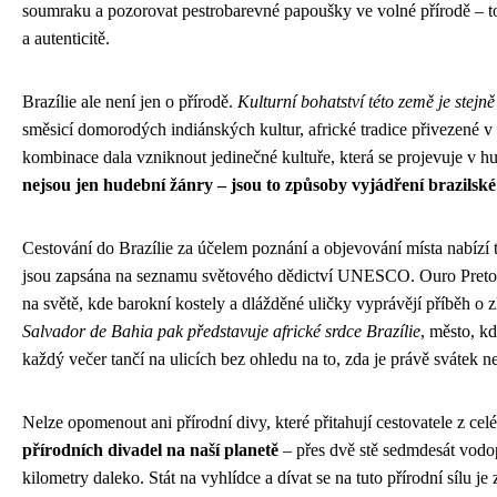
soumraku a pozorovat pestrobarevné papoušky ve volné přírodě – to js
a autenticitě.
Brazílie ale není jen o přírodě.
Kulturní bohatství této země je stejně
směsicí domorodých indiánských kultur, africké tradice přivezené v
kombinace dala vzniknout jedinečné kultuře, která se projevuje v h
nejsou jen hudební žánry – jsou to způsoby vyjádření brazilské
Cestování do Brazílie za účelem poznání a objevování místa nabízí t
jsou zapsána na seznamu světového dědictví UNESCO. Ouro Preto v
na světě, kde barokní kostely a dlážděné uličky vyprávějí příběh o zl
Salvador de Bahia pak představuje africké srdce Brazílie
, město, kd
každý večer tančí na ulicích bez ohledu na to, zda je právě svátek n
Nelze opomenout ani přírodní divy, které přitahují cestovatele z cel
přírodních divadel na naší planetě
– přes dvě stě sedmdesát vodopá
kilometry daleko. Stát na vyhlídce a dívat se na tuto přírodní sílu je