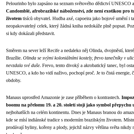
Pelourinho bylo zapsáno na seznam světového dědictví UNESCO a pr
Candomblé, afrobrazilské náboženství, zde není exotikou pro t
životem
tisíců obyvatel. Hudba axé, capoeira jako bojové umění i 
neopakovatelný celek, který žádná kniha nedokáže plně popsat. Poz
si kdy dokázali představit.
Směrem na sever leží Recife a nedaleko něj Olinda, dvojměstí, které 
Brazílie.
Olinda se svými koloniálními kostely, frevo tanečníky v ulic
nevzdala své duše.
Frevo, tento divoký a akrobatický tanec, byl os
UNESCO, a kdo ho vidí naživo, pochopí proč. Je to čistá energie, 
obdoby.
Manaus uprostřed Amazonie je zase příběhem o kontrastech.
Impoz
boomu na přelomu 19. a 20. století stojí jako symbol přepychu
nejbohatších na celém kontinentu. Dnes je Manaus branou do amazon
kde se mísí indiánské tradice s moderním brazilským životem. Místn
prodávají byliny, kořeny a plody, jejichž názvy většina světa nikdy 