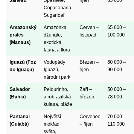
Janeiro
Spasitele,
říjen
85 000
Copacabana,
Sugarloaf
Amazonský
Amazonka,
Červen –
65 000 –
prales
džungle,
listopad
100 000
(Manaus)
exotická
fauna a flora
Iguazú (Foz
Vodopády
Březen –
60 000 –
do Iguaçu)
Iguazú,
říjen
90 000
národní park
Salvador
Pelourinho,
Září –
50 000 –
(Bahia)
afrobrazilská
březen
78 000
kultura, pláže
Pantanal
Největší
Červenec
70 000 –
(Cuiabá)
mokřad
– říjen
110 000
světa,