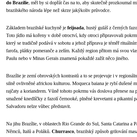
do Brazílie
, měl by si dopřát čas na to, aby skutečně prozkoumal mí
brazilského národa lépe než skrze jakýkoliv průvodce.
Základem brazilské kuchyně je
feijoada
, hustý guláš z černých fa
Toto jídlo má kořeny v době otroctví, kdy otroci připravovali pokr
který se tradičně podává v sobotu a jehož příprava je téměř rituál
farofa, plátky pomeranče a zelím. Každý region přitom má svou vlas
Paulu nebo v Minas Gerais znamená pokaždé zažít něco jiného.
Brazílie je zemí obrovských kontrastů a to se projevuje i v regionál
silně ovlivněné africkou kulturou. Moqueca baiana je rybí dušen
rajčaty a koriandrem. Vůně tohoto pokrmu vás doslova přenese na po
smažené knedlíčky z fazolí černooké, plněné krevetami a pikantní p
Salvadoru nelze vůbec představit.
Na jihu Brazílie, v oblastech Rio Grande do Sul, Santa Catarina a P
Němců, Italů a Poláků.
Churrasco
, brazilský způsob grilování mas