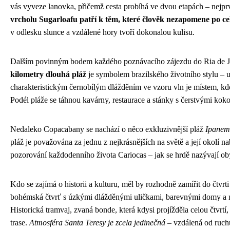
vás vyveze lanovka, přičemž cesta probíhá ve dvou etapách – nejp
vrcholu Sugarloafu patří k těm, které člověk nezapomene po cel
v odlesku slunce a vzdálené hory tvoří dokonalou kulisu.
Dalším povinným bodem každého poznávacího zájezdu do Ria de Ja
kilometry dlouhá pláž
je symbolem brazilského životního stylu –
charakteristickým černobílým dlážděním ve vzoru vln je místem, kde s
Podél pláže se táhnou kavárny, restaurace a stánky s čerstvými kok
Nedaleko Copacabany se nachází o něco exkluzivnější pláž
Ipanem
pláž je považována za jednu z nejkrásnějších na světě a její okolí 
pozorování každodenního života Cariocas – jak se hrdě nazývají oby
Kdo se zajímá o historii a kulturu, měl by rozhodně zamířit do čtvrt
bohémská čtvrť s úzkými dlážděnými uličkami, barevnými domy a mn
Historická tramvaj, zvaná bonde, která kdysi projížděla celou čtvrtí
trase.
Atmosféra Santa Teresy je zcela jedinečná
– vzdálená od ruchu 