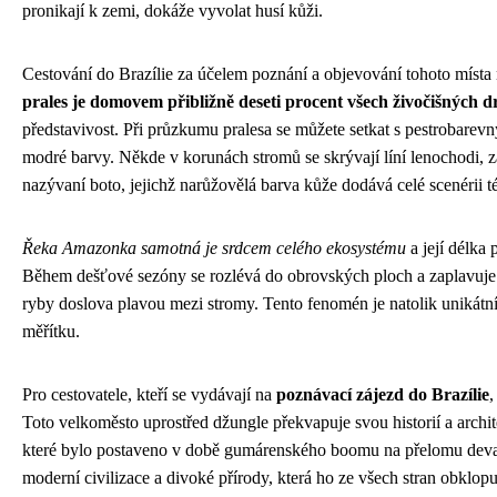
pronikají k zemi, dokáže vyvolat husí kůži.
Cestování do Brazílie za účelem poznání a objevování tohoto místa na
prales je domovem přibližně deseti procent všech živočišných 
představivost. Při průzkumu pralesa se můžete setkat s pestrobarevn
modré barvy. Někde v korunách stromů se skrývají líní lenochodi, za
nazývaní boto, jejichž narůžovělá barva kůže dodává celé scenérii
Řeka Amazonka samotná je srdcem celého ekosystému
a její délka 
Během dešťové sezóny se rozlévá do obrovských ploch a zaplavuje o
ryby doslova plavou mezi stromy. Tento fenomén je natolik unikátní
měřítku.
Pro cestovatele, kteří se vydávají na
poznávací zájezd do Brazílie
,
Toto velkoměsto uprostřed džungle překvapuje svou historií a arc
které bylo postaveno v době gumárenského boomu na přelomu devaten
moderní civilizace a divoké přírody, která ho ze všech stran obklopu