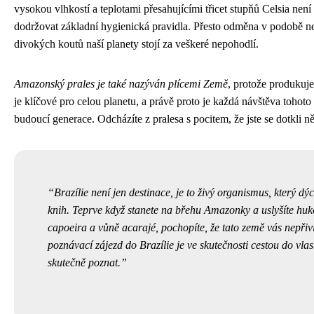
vysokou vlhkostí a teplotami přesahujícími třicet stupňů Celsia ne
dodržovat základní hygienická pravidla. Přesto odměna v podobě n
divokých koutů naší planety stojí za veškeré nepohodlí.
Amazonský prales je také nazýván plícemi Země
, protože produkuje
je klíčové pro celou planetu, a právě proto je každá návštěva tohoto
budoucí generace. Odcházíte z pralesa s pocitem, že jste se dotkli ně
Brazílie není jen destinace, je to živý organismus, který dý
knih. Teprve když stanete na břehu Amazonky a uslyšíte huko
capoeira a vůně acarajé, pochopíte, že tato země vás nepřiví
poznávací zájezd do Brazílie je ve skutečnosti cestou do vlast
skutečně poznat.