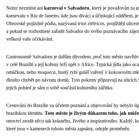
Nelze nezmínit ani
karneval v Salvadoru
, který je považován za j
karnevalu v Riu de Janeiro, kde jsou diváci a účinkující odděleni, 
Obrovské pojízdné pódia, nazývaná
trios elétricos
, projíždějí ulicem
a pokud se rozhodnete zařadit Salvador do svého poznávacího zájezd
veškerá vaše očekávání.
Gastronomiě Salvadoru je dalším důvodem, proč toto město navštív
v celé Brazílii a její kořeny leží opět v Africe. Typická jídla jako
aca
omáčkou, nebo
moqueca
, hustý rybí guláš vařený v kokosovém ml
dlouho chybět po návratu domů. Tyto pokrmy připravují na ulicích S
jejich pohled je sám o sobě součástí kulturního zážitku.
Cestování do Brazílie za účelem poznání a objevování by nebylo úp
brazilskou identitu.
Toto město je živým důkazem toho, jak může 
otroctví zrodit něco tak krásného, živého a inspirativního. Každý,
které jsou v kamenech tohoto města zapsány, odejde proměněn.