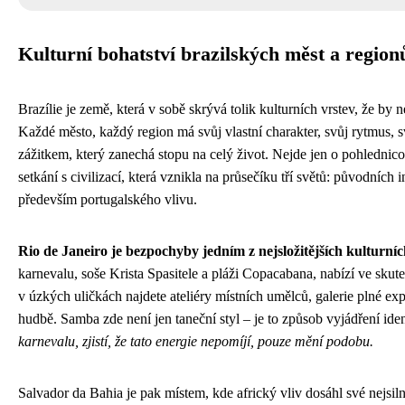
Kulturní bohatství brazilských měst a region
Brazílie je země, která v sobě skrývá tolik kulturních vrstev, že by n
Každé město, každý region má svůj vlastní charakter, svůj rytmus, s
zážitkem, který zanechá stopu na celý život. Nejde jen o pohlednic
setkání s civilizací, která vznikla na průsečíku tří světů: původních
především portugalského vlivu.
Rio de Janeiro je bezpochyby jedním z nejsložitějších kulturn
karnevalu, soše Krista Spasitele a pláži Copacabana, nabízí ve skute
v úzkých uličkách najdete ateliéry místních umělců, galerie plné expr
hudbě. Samba zde není jen taneční styl – je to způsob vyjádření iden
karnevalu, zjistí, že tato energie nepomíjí, pouze mění podobu.
Salvador da Bahia je pak místem, kde africký vliv dosáhl své nejsi