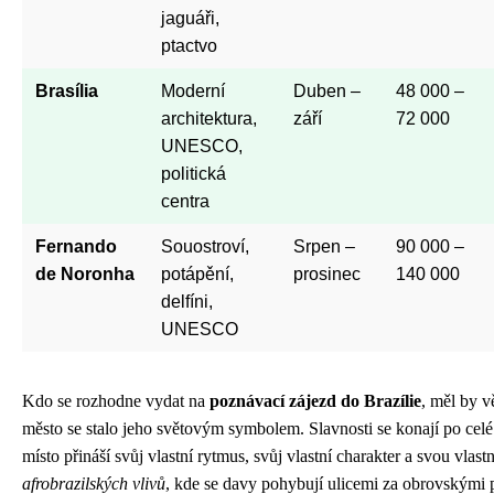
jaguáři,
ptactvo
Brasília
Moderní
Duben –
48 000 –
architektura,
září
72 000
UNESCO,
politická
centra
Fernando
Souostroví,
Srpen –
90 000 –
de Noronha
potápění,
prosinec
140 000
delfíni,
UNESCO
Kdo se rozhodne vydat na
poznávací zájezd do Brazílie
, měl by v
město se stalo jeho světovým symbolem. Slavnosti se konají po cel
místo přináší svůj vlastní rytmus, svůj vlastní charakter a svou vlastn
afrobrazilských vlivů
, kde se davy pohybují ulicemi za obrovskými 