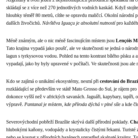
skládají se z více než 270 jednotlivých vodních kaskád. Když stojít
hloubky téměř 80 metrů, cítíte se opravdu maličcí. Okolní národní
dalších živočichů.
Návštěva Iguaçu je absolutní nutností
pro každého
Méně známým, ale o nic méně fascinujícím místem jsou
Lençóis M
Tato krajina vypadá jako poušť, ale ve skutečnosti se jedná o náro
lagun s tyrkysovou vodou. Pohled na tento kontrast bílého písku a az
vypadají, jako by byly upravené v počítači. Ve skutečnosti jsou ale na
Kdo se zajímá o unikátní ekosystémy, nesmí při
cestování do Brazí
rozkládající se především ve státě Mato Grosso do Sul, je rájem pro
dokonce vyšší než v afrických savanách. Jaguáři, kapybary, tapíři, ob
výpravě.
Pantanal je místem, kde příroda dýchá v plné síle
a kde čl
Severovýchodní pobřeží Brazílie skrývá další přírodní poklady.
Cha
hlubokými kaňony, vodopády a krystalicky čistými řekami. Turisté
nebo se koupat v přírodních bazénech uprostřed skalnaté krajiny. To