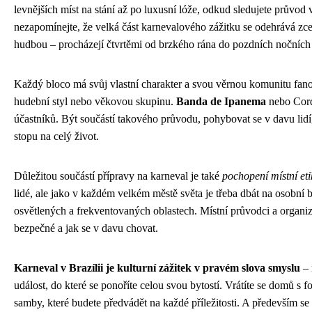
levnějších míst na stání až po luxusní lóže, odkud sledujete průvod 
nezapomínejte, že velká část karnevalového zážitku se odehrává zc
hudbou – procházejí čtvrtěmi od brzkého rána do pozdních nočních
Každý bloco má svůj vlastní charakter a svou věrnou komunitu fanou
hudební styl nebo věkovou skupinu.
Banda de Ipanema
nebo Cordã
účastníků. Být součástí takového průvodu, pohybovat se v davu lidí, 
stopu na celý život.
Důležitou součástí přípravy na karneval je také
pochopení místní eti
lidé, ale jako v každém velkém městě světa je třeba dbát na osobní
osvětlených a frekventovaných oblastech. Místní průvodci a organiz
bezpečné a jak se v davu chovat.
Karneval v Brazílii je kulturní zážitek v pravém slova smyslu
– 
událost, do které se ponoříte celou svou bytostí. Vrátíte se domů 
samby, které budete předvádět na každé příležitosti. A především se