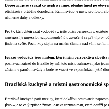
Doporučuje se vyrazit co nejdříve ráno, ideálně hned po otevř
přicházejí v průběhu dopoledne. Ranní světlo je navíc pro fotografov
nádherné duhy a odlesky.
Pro ty, kteří chtějí zažít vodopády z ještě bližší perspektivy, exi
zkušenost je naprosto nezapomenutelná a zaručeně se při ní promočí
jinde na světě. Pocit, kdy stojíte na malém člunu a nad vámi se řítí 
Iguazú vodopády jsou místem, které mění perspektivu člověka a
poznávací zájezd do Brazílie by měl toto místo zahrnovat jako jeden
zůstane v paměti navždy a bude se vracet ve vzpomínkách ještě dlo
Brazilská kuchyně a místní gastronomické spe
Brazilská kuchyně patří mezi ty, které dokážou cestovatele naprosto
jídlo – je to celý způsob života, oslava rozmanitosti, která odráží p