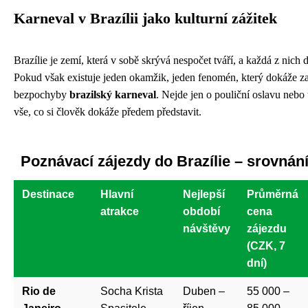
Karneval v Brazílii jako kulturní zážitek
Brazílie je zemí, která v sobě skrývá nespočet tváří, a každá z ni
Pokud však existuje jeden okamžik, jeden fenomén, který dokáže za
bezpochyby
brazilský karneval
. Nejde jen o pouliční oslavu nebo 
vše, co si člověk dokáže předem představit.
Poznávací zájezdy do Brazílie – srovnání
Destinace
Hlavní
Nejlepší
Průměrná
atrakce
období
cena
návštěvy
zájezdu
(CZK, 7
dní)
Rio de
Socha Krista
Duben –
55 000 –