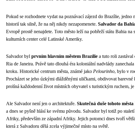
Pokud se rozhodnete vydat na poznávací zájezd do Brazílie, jedno m
historií tak silně, že na něj nikdy nezapomenete.
Salvador da Bahi
Evropě prostě nenajdete. Toto město leží na pobřeží státu Bahia na 
kulturních center celé Latinské Ameriky.
Salvador byl
prvním hlavním městem Brazílie
a tuto roli zastáva
Ria de Janeira. Právě tato dlouhá éra koloniální nadvlády zanechala
kroku. Historické centrum města, známé jako
Pelourinho
, bylo v 
Procházet se jeho úzkými dlážděnými uličkami, obdivovat barevné k
prolíná každodenní život místních obyvatel s turistickým ruchem, j
Ale Salvador není jen o architektuře.
Skutečná duše tohoto města l
a dnes se pyšně hlásí ke svému původu. Salvador byl totiž po staletí
Afriky, především ze západní Afriky. Jejich potomci dnes tvoří většin
která z Salvadoru dělá zcela výjimečné místo na světě.