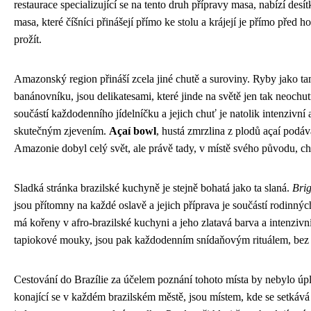
restaurace specializující se na tento druh přípravy masa, nabízí de
masa, které číšníci přinášejí přímo ke stolu a krájejí je přímo před 
prožít.
Amazonský region přináší zcela jiné chutě a suroviny. Ryby jako ta
banánovníku, jsou delikatesami, které jinde na světě jen tak neochu
součástí každodenního jídelníčku a jejich chuť je natolik intenzivní
skutečným zjevením.
Açaí bowl
, hustá zmrzlina z plodů açaí podá
Amazonie dobyl celý svět, ale právě tady, v místě svého původu, ch
Sladká stránka brazilské kuchyně je stejně bohatá jako ta slaná.
Bri
jsou přítomny na každé oslavě a jejich příprava je součástí rodinnýc
má kořeny v afro-brazilské kuchyni a jeho zlatavá barva a intenziv
tapiokové mouky, jsou pak každodenním snídaňovým rituálem, bez kt
Cestování do Brazílie za účelem poznání tohoto místa by nebylo úpln
konající se v každém brazilském městě, jsou místem, kde se setkává