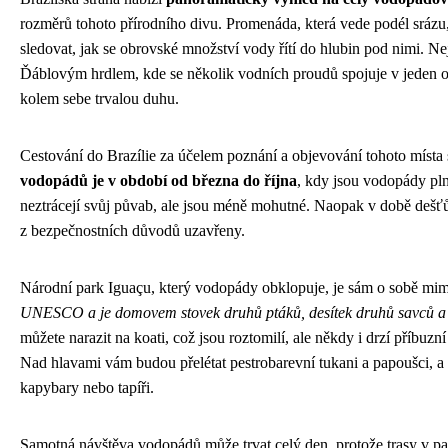
rozměrů tohoto přírodního divu. Promenáda, která vede podél srá
sledovat, jak se obrovské množství vody řítí do hlubin pod nimi. 
Ďáblovým hrdlem, kde se několik vodních proudů spojuje v jeden obr
kolem sebe trvalou duhu.
Cestování do Brazílie za účelem poznání a objevování tohoto místa 
vodopádů je v období od března do října
, kdy jsou vodopády pln
neztrácejí svůj půvab, ale jsou méně mohutné. Naopak v době dešťů 
z bezpečnostních důvodů uzavřeny.
Národní park Iguaçu, který vodopády obklopuje, je sám o sobě m
UNESCO a je domovem stovek druhů ptáků, desítek druhů savců a n
můžete narazit na koati, což jsou roztomilí, ale někdy i drzí příbuzní 
Nad hlavami vám budou přelétat pestrobarevní tukani a papoušci, a p
kapybary nebo tapíři.
Samotná návštěva vodopádů může trvat celý den, protože trasy v park