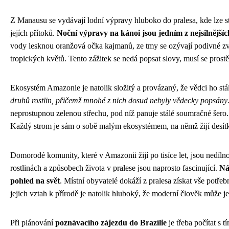
Z Manausu se vydávají lodní výpravy hluboko do pralesa, kde lze st
jejích přítoků.
Noční výpravy na kánoi jsou jedním z nejsilnějšíc
vody lesknou oranžová očka kajmanů, ze tmy se ozývají podivné zv
tropických květů. Tento zážitek se nedá popsat slovy, musí se prostě
Ekosystém Amazonie je natolik složitý a provázaný, že vědci ho stá
druhů rostlin, přičemž mnohé z nich dosud nebyly vědecky popsány
neprostupnou zelenou střechu, pod níž panuje stálé soumračné šero. 
Každý strom je sám o sobě malým ekosystémem, na němž žijí desítky
Domorodé komunity, které v Amazonii žijí po tisíce let, jsou nedílno
rostlinách a způsobech života v pralese jsou naprosto fascinující.
Ná
pohled na svět
. Místní obyvatelé dokáží z pralesa získat vše potřeb
jejich vztah k přírodě je natolik hluboký, že moderní člověk může j
Při plánování
poznávacího zájezdu do Brazílie
je třeba počítat s 