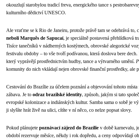
okouzlují starobylou tradicí freva, energického tance s pestrobar
kulturního dědictví UNESCO.
Ale vraťme se k Rio de Janeiru, protože právě tam se odehrává to, 
neboli Marquês de Sapucaí
, je speciálně postavená přehlídková t
Tisíce tanečníků v nádherných kostýmech, obrovské alegorické voz
festivalu obdoby – to vše tvoří podívanou, která doslova bere dech
který vyprávějí prostřednictvím hudby, tance a výtvarného umění.
P
komunity do nich vkládají nejen obrovské finanční prostředky, ale p
Cestování do Brazílie za účelem poznání a objevování tohoto míst
zábava. Je to
odraz brazilské identity
, způsob, jakým si tato společ
evropské kolonizace a indiánských kultur. Samba sama o sobě je vý
ji slyšíte hrát živě na ulici, cítíte v ní něco, co nelze popsat slovy.
Pokud plánujete
poznávací zájezd do Brazílie
v době karnevalu, je
období rezervuje měsíce, někdy i rok dopředu, a ceny odpovídají 