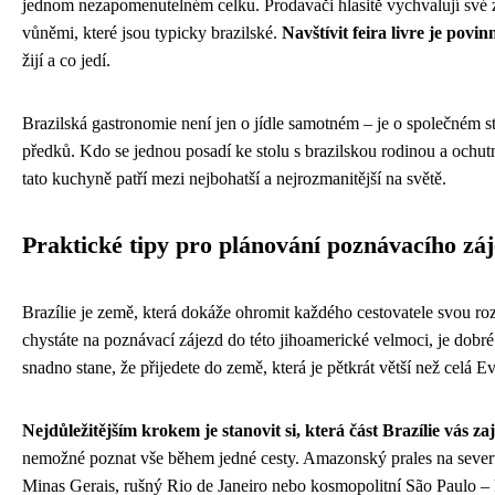
jednom nezapomenutelném celku. Prodavači hlasitě vychvalují své z
vůněmi, které jsou typicky brazilské.
Navštívit feira livre je povi
žijí a co jedí.
Brazilská gastronomie není jen o jídle samotném – je o společném sto
předků. Kdo se jednou posadí ke stolu s brazilskou rodinou a ochut
tato kuchyně patří mezi nejbohatší a nejrozmanitější na světě.
Praktické tipy pro plánování poznávacího zá
Brazílie je země, která dokáže ohromit každého cestovatele svou roz
chystáte na poznávací zájezd do této jihoamerické velmoci, je dobré
snadno stane, že přijedete do země, která je pětkrát větší než celá E
Nejdůležitějším krokem je stanovit si, která část Brazílie vás za
nemožné poznat vše během jedné cesty. Amazonský prales na sever
Minas Gerais, rušný Rio de Janeiro nebo kosmopolitní São Paulo – k