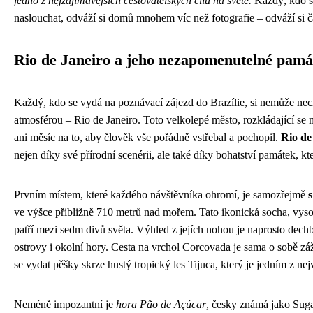
jedno z nejzajímavějších cestovatelských cílů na světě.
Každý, kdo se
naslouchat, odváží si domů mnohem víc než fotografie – odváží si č
Rio de Janeiro a jeho nezapomenutelné pamá
Každý, kdo se vydá na poznávací zájezd do Brazílie, si nemůže necha
atmosférou – Rio de Janeiro. Toto velkolepé město, rozkládající se 
ani měsíc na to, aby člověk vše pořádně vstřebal a pochopil.
Rio de
nejen díky své přírodní scenérii, ale také díky bohatství památek, kt
Prvním místem, které každého návštěvníka ohromí, je samozřejmě
s
ve výšce přibližně 710 metrů nad mořem. Tato ikonická socha, vys
patří mezi sedm divů světa. Výhled z jejích nohou je naprosto dech
ostrovy i okolní hory. Cesta na vrchol Corcovada je sama o sobě zá
se vydat pěšky skrze hustý tropický les Tijuca, který je jedním z ne
Neméně impozantní je
hora Pão de Açúcar
, česky známá jako Suga