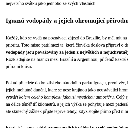
největšího svátku jako jednoho ze svých vlastních.
Iguazú vodopády a jejich ohromující přírodn
Každý, kdo se vydá na poznávací zájezd do Brazílie, by měl mít n
prioritu. Toto místo patří mezi ta, která člověka doslova připraví 
vodopády jsou považovány za jeden z největších a nejúchvatně
Rozkládají se na hranici mezi Brazílií a Argentinou, přičemž každá st
přírodní krásu.
Pokud přijedete do brazilského národního parku Iguaçu, první věc, kt
jejich mohutné dunění, které se nese krajinou jako neustávající hro
vytváří kolem celého komplexu jakousi mystickou atmosféru.
Celý sy
na délce téměř tří kilometrů, a jejich výška se pohybuje mezi padesá
ale skutečný zážitek přijde teprve tehdy, když stojíte přímo před nim
Brazilská strana nabízí
panoramatický výhled na celý vodopádo