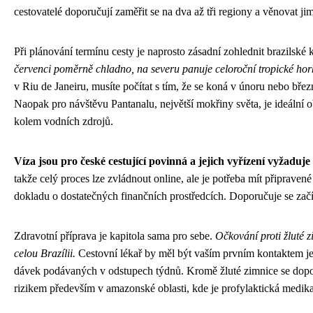
cestovatelé doporučují zaměřit se na dva až tři regiony a věnovat ji
Při plánování termínu cesty je naprosto zásadní zohlednit brazilské k
červenci poměrně chladno, na severu panuje celoroční tropické ho
v Riu de Janeiru, musíte počítat s tím, že se koná v únoru nebo bře
Naopak pro návštěvu Pantanalu, největší mokřiny světa, je ideální o
kolem vodních zdrojů.
Víza jsou pro české cestující povinná a jejich vyřízení vyžaduje 
takže celý proces lze zvládnout online, ale je potřeba mít připrave
dokladu o dostatečných finančních prostředcích. Doporučuje se zač
Zdravotní příprava je kapitola sama pro sebe.
Očkování proti žluté z
celou Brazílii.
Cestovní lékař by měl být vaším prvním kontaktem je
dávek podávaných v odstupech týdnů. Kromě žluté zimnice se doporuč
rizikem především v amazonské oblasti, kde je profylaktická medika