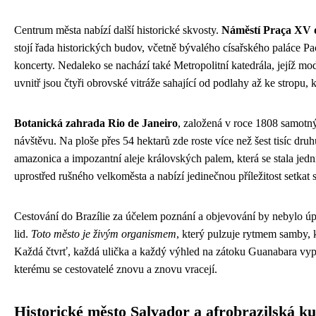
Centrum města nabízí další historické skvosty.
Náměstí Praça XV
stojí řada historických budov, včetně bývalého císařského paláce Pa
koncerty. Nedaleko se nachází také Metropolitní katedrála, jejíž mod
uvnitř jsou čtyři obrovské vitráže sahající od podlahy až ke stropu,
Botanická zahrada Rio de Janeiro
, založená v roce 1808 samotný
návštěvu. Na ploše přes 54 hektarů zde roste více než šest tisíc druh
amazonica a impozantní aleje královských palem, která se stala jed
uprostřed rušného velkoměsta a nabízí jedinečnou příležitost setkat s
Cestování do Brazílie za účelem poznání a objevování by nebylo úp
lid.
Toto město je živým organismem
, který pulzuje rytmem samby, k
Každá čtvrť, každá ulička a každý výhled na zátoku Guanabara vypráv
kterému se cestovatelé znovu a znovu vracejí.
Historické město Salvador a afrobrazilská ku