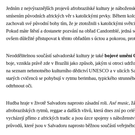
Jedním z nejvýraznějších projevů afrobrazilské kultury je nábožen
smísením původních afrických věr s katolickými prvky. Během koloniá
zachovali své původní bohy tím, že je ztotožnili s katolickými světc
Pokud máte štěstí a dostanete pozvání na obřad Candomblé, jedná s
ovšem důležité přistupovat k těmto obřadům s úctou a pokorou, proto
Neoddělitelnou součástí salvadorské kultury je také
bojové umění 
boje, vznikla právě zde v Brazílii jako způsob, jakým si otroci ud
na seznam nehmotného kulturního dědictví UNESCO a v ulicích Sal
starých cvičenců se pohybují v rytmu berimbau, typického strunného n
odtrhnout oči.
Hudba hraje v životě Salvadoru naprosto zásadní roli.
Axé music
, ž
afrobrazilských rytmů, reggae a dalších vlivů, která dnes zní po celé 
vycházejí přímo z afrických tradic a jsou úzce spojeny s nábožens
průvodů, které jsou v Salvadoru naprosto běžnou součástí veřejného