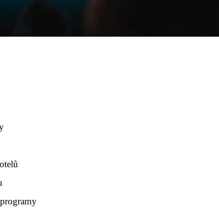
u
ny
hotelů
u
i programy