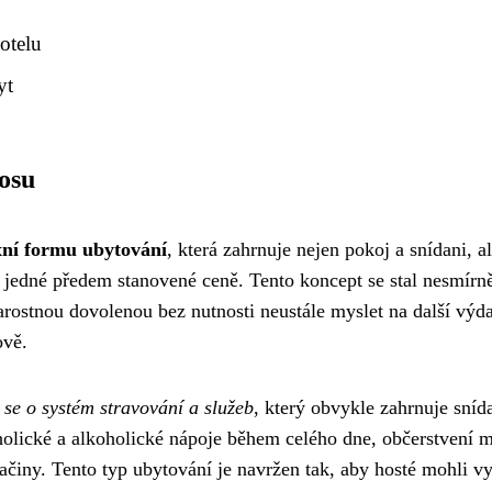
y
otelu
yt
osu
xní formu ubytování
, která zahrnuje nejen pokoj a snídani, a
v jedné předem stanovené ceně. Tento koncept se stal nesmírn
tarostnou dovolenou bez nutnosti neustále myslet na další výd
ově.
 se o systém stravování a služeb
, který obvykle zahrnuje sníd
oholické a alkoholické nápoje během celého dne, občerstvení 
vačiny. Tento typ ubytování je navržen tak, aby hosté mohli v