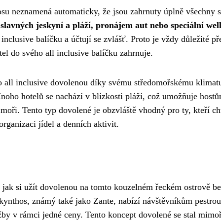
hosu neznamená automaticky, že jsou zahrnuty úplně všechny s
 slavných jeskyní a pláží, pronájem aut nebo speciální wel
inclusive balíčku a účtují se zvlášť. Proto je vždy důležité př
el do svého all inclusive balíčku zahrnuje.
pro all inclusive dovolenou díky svému středomořskému klimat
Mnoho hotelů se nachází v blízkosti pláží, což umožňuje host
ři. Tento typ dovolené je obzvláště vhodný pro ty, kteří cht
rganizaci jídel a denních aktivit.
, jak si užít dovolenou na tomto kouzelném řeckém ostrově b
akynthos, známý také jako Zante, nabízí návštěvníkům pestrou
užby v rámci jedné ceny. Tento koncept dovolené se stal mimo