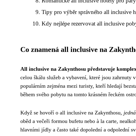
Romantické all inclusive hotely pro pár
Tipy pro výběr správného all inclusive h
Kdy nejlépe rezervovat all inclusive pob
Co znamená all inclusive na Zakynth
All inclusive na Zakynthosu představuje komple
celou škálu služeb a vybavení, které jsou zahrnuty 
populárním zejména mezi turisty, kteří hledají bezs
během svého pobytu na tomto krásném řeckém ostr
Když se hovoří o all inclusive na Zakynthosu,
jedná
oběd a večeři formou bufetu nebo à la carte, nealk
hlavními jídly a často také dopolední a odpolední s