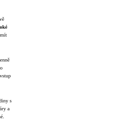
vě
roké
 mít
denně
bo
 vstup
diny s
áry a
né.