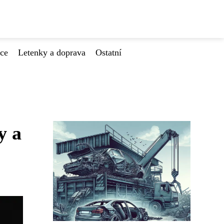
ace
Letenky a doprava
Ostatní
y a