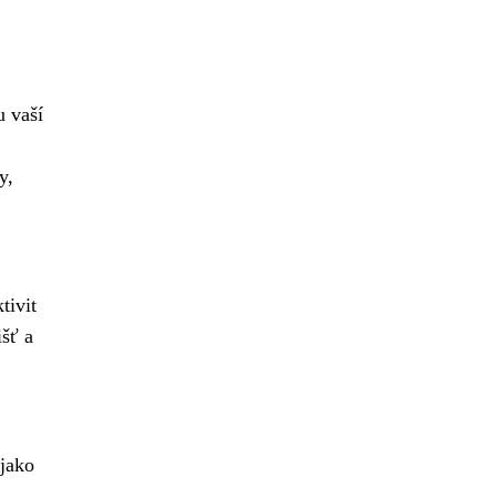
u vaší
y,
tivit
šť a
 jako