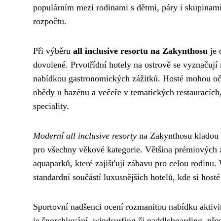
populárním mezi rodinami s dětmi, páry i skupinami 
rozpočtu.
Při výběru
all inclusive resortu na Zakynthosu
je 
dovolené. Prvotřídní hotely na ostrově se vyznačují n
nabídkou gastronomických zážitků. Hosté mohou oče
obědy u bazénu a večeře v tematických restauracích, 
speciality.
Moderní all inclusive resorty
na Zakynthosu kladou v
pro všechny věkové kategorie. Většina prémiových z
aquaparků, které zajišťují zábavu pro celou rodinu. 
standardní součástí luxusnějších hotelů, kde si hos
Sportovní nadšenci ocení rozmanitou nabídku aktivit,
je šnorchlování, windsurfing či paddleboarding, pře