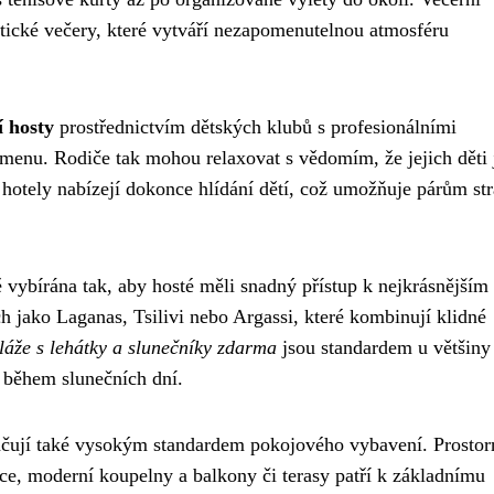
tické večery, které vytváří nezapomenutelnou atmosféru
í hosty
prostřednictvím dětských klubů s profesionálními
 menu. Rodiče tak mohou relaxovat s vědomím, že jejich děti 
otely nabízejí dokonce hlídání dětí, což umožňuje párům str
ě vybírána tak, aby hosté měli snadný přístup k nejkrásnějším
h jako Laganas, Tsilivi nebo Argassi, které kombinují klidné
áže s lehátky a slunečníky zdarma
jsou standardem u většiny
í během slunečních dní.
načují také vysokým standardem pokojového vybavení. Prostor
e, moderní koupelny a balkony či terasy patří k základnímu