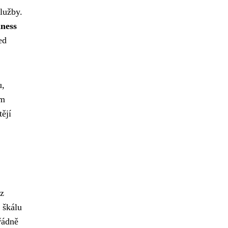
lužby.
lness
ed
u,
ům
ějí
ez
 škálu
řádně