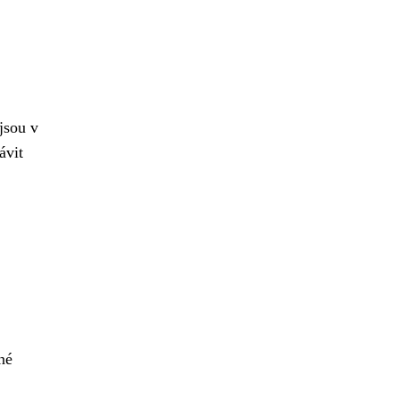
jsou v
ávit
né