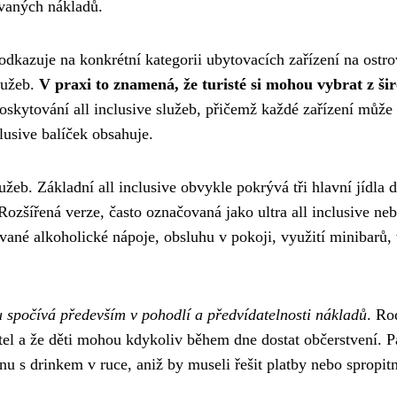
vaných nákladů.
dkazuje na konkrétní kategorii ubytovacích zařízení na ostro
lužeb.
V praxi to znamená, že turisté si mohou vybrat z ši
 poskytování all inclusive služeb, přičemž každé zařízení může
clusive balíček obsahuje.
užeb. Základní all inclusive obvykle pokrývá tři hlavní jídla 
ozšířená verze, často označovaná jako ultra all inclusive ne
vané alkoholické nápoje, obsluhu v pokoji, využití minibarů,
 spočívá především v pohodlí a předvídatelnosti nákladů
. Ro
tel a že děti mohou kdykoliv během dne dostat občerstvení. P
nu s drinkem v ruce, aniž by museli řešit platby nebo spropit