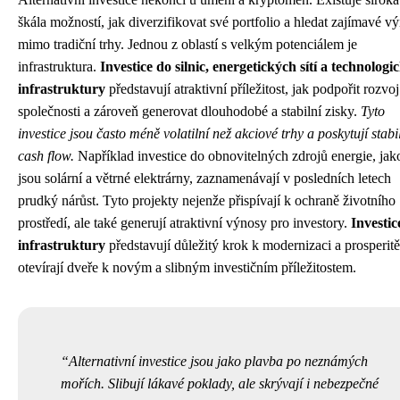
škála možností, jak diverzifikovat své portfolio a hledat zajímavé v
mimo tradiční trhy. Jednou z oblastí s velkým potenciálem je
infrastruktura.
Investice do silnic, energetických sítí a technologi
infrastruktury
představují atraktivní příležitost, jak podpořit rozvoj
společnosti a zároveň generovat dlouhodobé a stabilní zisky.
Tyto
investice jsou často méně volatilní než akciové trhy a poskytují stabi
cash flow.
Například investice do obnovitelných zdrojů energie, jak
jsou solární a větrné elektrárny, zaznamenávají v posledních letech
prudký nárůst. Tyto projekty nejenže přispívají k ochraně životního
prostředí, ale také generují atraktivní výnosy pro investory.
Investic
infrastruktury
představují důležitý krok k modernizaci a prosperitě
otevírají dveře k novým a slibným investičním příležitostem.
Alternativní investice jsou jako plavba po neznámých
mořích. Slibují lákavé poklady, ale skrývají i nebezpečné