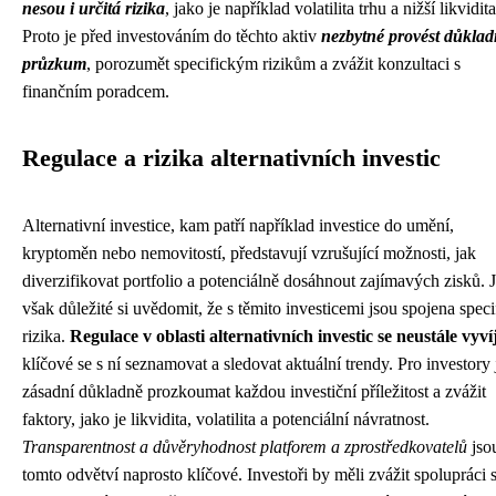
nesou i určitá rizika
, jako je například volatilita trhu a nižší likvidita
Proto je před investováním do těchto aktiv
nezbytné provést důkla
průzkum
, porozumět specifickým rizikům a zvážit konzultaci s
finančním poradcem.
Regulace a rizika alternativních investic
Alternativní investice, kam patří například investice do umění,
kryptoměn nebo nemovitostí, představují vzrušující možnosti, jak
diverzifikovat portfolio a potenciálně dosáhnout zajímavých zisků. 
však důležité si uvědomit, že s těmito investicemi jsou spojena speci
rizika.
Regulace v oblasti alternativních investic se neustále vyvíj
klíčové se s ní seznamovat a sledovat aktuální trendy. Pro investory 
zásadní důkladně prozkoumat každou investiční příležitost a zvážit
faktory, jako je likvidita, volatilita a potenciální návratnost.
Transparentnost a důvěryhodnost platforem a zprostředkovatelů
jso
tomto odvětví naprosto klíčové. Investoři by měli zvážit spolupráci 