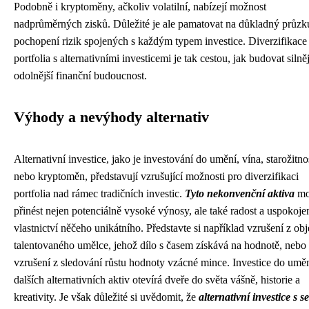
Podobně i kryptoměny, ačkoliv volatilní, nabízejí možnost
nadprůměrných zisků. Důležité je ale pamatovat na důkladný průz
pochopení rizik spojených s každým typem investice. Diverzifikace
portfolia s alternativními investicemi je tak cestou, jak budovat silněj
odolnější finanční budoucnost.
Výhody a nevýhody alternativ
Alternativní investice, jako je investování do umění, vína, starožitno
nebo kryptoměn, představují vzrušující možnosti pro diverzifikaci
portfolia nad rámec tradičních investic.
Tyto nekonvenční aktiva
mo
přinést nejen potenciálně vysoké výnosy, ale také radost a uspokoje
vlastnictví něčeho unikátního. Představte si například vzrušení z ob
talentovaného umělce, jehož dílo s časem získává na hodnotě, nebo
vzrušení z sledování růstu hodnoty vzácné mince. Investice do uměn
dalších alternativních aktiv otevírá dveře do světa vášně, historie a
kreativity. Je však důležité si uvědomit, že
alternativní investice s 