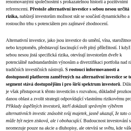
renomovanými společnostmi s prokazatelnou historií a pozitivními
referencemi.
Přestože alternativní investice s sebou nesou určitá
rizika,
nabízejí investorům možnost stát se součástí dynamického a
rostoucího trhu s potenciálem pro zajímavé zhodnocení.
Alternativní investice, jako jsou investice do umění, vína, starožitnos
nebo kryptoměn, představují fascinující svět plný příležitostí. I když
sebou nesou jistá specifická rizika, otevírají investorům dveře k
potenciálně nadstandardním výnosům a diverzifikaci portfolia nad 
tradičních investičních nástrojů.
S rostoucí informovaností a
dostupností platforem zaměřených na alternativní investice se t
segment stává dostupnějším i pro širší spektrum investorů
. Důle
je však přistupovat k těmto investicím s rozvahou, důkladně prozk
danou oblast a zvolit strategii odpovídající vlastnímu rizikovému pro
Příklady úspěšných investorů, kteří dokázali správným výběrem
alternativních investic znásobit svůj majetek, jasně ukazují, že tato c
může být nejen zisková, ale i obohacující
. Budoucnost investování s
neomezuje pouze na akcie a dluhopisy, ale otevírá se světu, kde váš