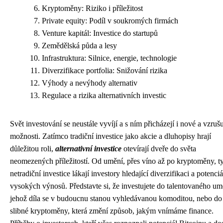
Kryptoměny: Riziko i příležitost
Private equity: Podíl v soukromých firmách
Venture kapitál: Investice do startupů
Zemědělská půda a lesy
Infrastruktura: Silnice, energie, technologie
Diverzifikace portfolia: Snižování rizika
Výhody a nevýhody alternativ
Regulace a rizika alternativních investic
Svět investování se neustále vyvíjí a s ním přicházejí i nové a vzrušu
možnosti. Zatímco tradiční investice jako akcie a dluhopisy hrají
důležitou roli,
alternativní investice
otevírají dveře do světa
neomezených příležitostí. Od umění, přes víno až po kryptoměny, t
netradiční investice lákají investory hledající diverzifikaci a potenciá
vysokých výnosů. Představte si, že investujete do talentovaného um
jehož díla se v budoucnu stanou vyhledávanou komoditou, nebo do
slibné kryptoměny, která změní způsob, jakým vnímáme finance.