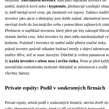
možnosti.
Alternativní investice
, kam patří například investice do
umění, drahých kovů nebo i
kryptoměn
, představují vzrušující obla
ty, kteří hledají nové cesty, jak zhodnotit své úspory. Zatímco tradič
investice jako akcie a dluhopisy jsou dobře známé, alternativní inves
otevírají dveře do fascinujícího světa s potenciálem zajímavých zisk
Představte si například investora, který před pár lety zakoupil Bitcoi
zlomek dnešní ceny. Jeho investice by dnes měla mnohonásobně vy
hodnotu. Podobně i investice do umění může přinést značné zisky,
pokud investor správně odhadne budoucí trendy a objeví talentova
umělce dříve, než se stane slavným. Důležité je ovšem pamatovat na
že
každá investice s sebou nese i určitá rizika
. Proto je před kaž
investičním rozhodnutím nezbytné důkladně se informovat a zvážit
všechny faktory.
Private equity: Podíl v soukromých firmách
Private equity, neboli podíl v soukromých firmách, otevírá dveře do
světa alternativních investic, které se liší od tradičních burzovních