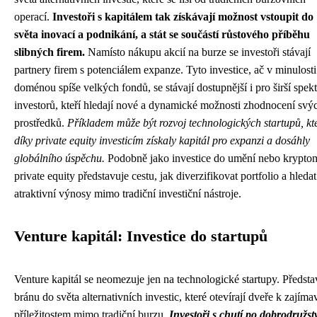
operací.
Investoři s kapitálem tak získávají možnost vstoupit do
světa inovací a podnikání, a stát se součástí růstového příběhu
slibných firem.
Namísto nákupu akcií na burze se investoři stávají
partnery firem s potenciálem expanze. Tyto investice, ač v minulosti
doménou spíše velkých fondů, se stávají dostupnější i pro širší spek
investorů, kteří hledají nové a dynamické možnosti zhodnocení svý
prostředků.
Příkladem může být rozvoj technologických startupů, kt
díky private equity investicím získaly kapitál pro expanzi a dosáhly
globálního úspěchu.
Podobně jako investice do umění nebo kryptom
private equity představuje cestu, jak diverzifikovat portfolio a hledat
atraktivní výnosy mimo tradiční investiční nástroje.
Venture kapitál: Investice do startupů
Venture kapitál se neomezuje jen na technologické startupy. Předsta
bránu do světa alternativních investic, které otevírají dveře k zajím
příležitostem mimo tradiční burzu.
Investoři s chutí po dobrodružstv