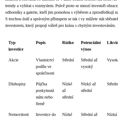
trendy a vybírat s rozmyslem. Právě proto se mnozí investoři obrace
odborníky a galerie, kteří jim pomohou s výběrem a zprostředkují n
S trochou úsilí a správným přístupem se tak i vy můžete stát sběrate
investorem, který propojí vášeň pro krásu s chytrým investováním.
Typ
Popis
Riziko
Potenciální
Likvid
investice
výnos
Akcie
Vlastnictví
Střední
Střední až
Vysok
podílu ve
vysoký
společnosti
Dluhopisy
Půjčka
Nízké
Nízký až
Středn
poskytnutá
až
střední
státu nebo
střední
firmě
Nemovitosti
Investice do
Nízké
Střední až
Nízká