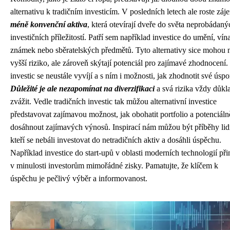
alternativu k tradičním investicím. V posledních letech ale roste záj
méně konvenční aktiva
, která otevírají dveře do světa neprobádaný
investičních příležitostí. Patří sem například investice do umění, vína
známek nebo sběratelských předmětů. Tyto alternativy sice mohou 
vyšší riziko, ale zároveň skýtají potenciál pro zajímavé zhodnocení.
investic se neustále vyvíjí a s ním i možnosti, jak zhodnotit své úspo
Důležité je ale nezapomínat na diverzifikaci
a svá rizika vždy důkl
zvážit. Vedle tradičních investic tak můžou alternativní investice
představovat zajímavou možnost, jak obohatit portfolio a potenciáln
dosáhnout zajímavých výnosů. Inspirací nám můžou být příběhy lid
kteří se nebáli investovat do netradičních aktiv a dosáhli úspěchu.
Například investice do start-upů v oblasti moderních technologií při
v minulosti investorům mimořádné zisky. Pamatujte, že klíčem k
úspěchu je pečlivý výběr a informovanost.