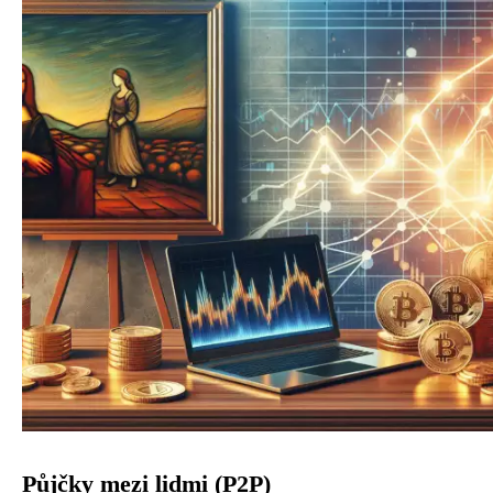
Půjčky mezi lidmi (P2P)