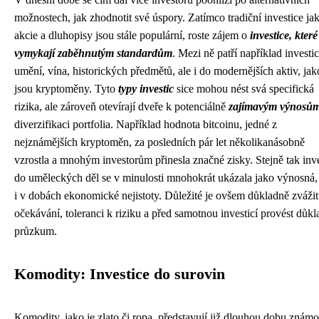
možnostech, jak zhodnotit své úspory. Zatímco tradiční investice ja
akcie a dluhopisy jsou stále populární, roste zájem o
investice, které
vymykají zaběhnutým standardům
. Mezi ně patří například investi
umění, vína, historických předmětů, ale i do modernějších aktiv, jak
jsou kryptoměny. Tyto
typy investic
sice mohou nést svá specifická
rizika, ale zároveň otevírají dveře k potenciálně
zajímavým výnosů
diverzifikaci portfolia. Například hodnota bitcoinu, jedné z
nejznámějších kryptoměn, za posledních pár let několikanásobně
vzrostla a mnohým investorům přinesla značné zisky. Stejně tak inv
do uměleckých děl se v minulosti mnohokrát ukázala jako výnosná, 
i v dobách ekonomické nejistoty. Důležité je ovšem důkladně zvážit
očekávání, toleranci k riziku a před samotnou investicí provést důk
průzkum.
Komodity: Investice do surovin
Komodity, jako je zlato či ropa, představují již dlouhou dobu znám