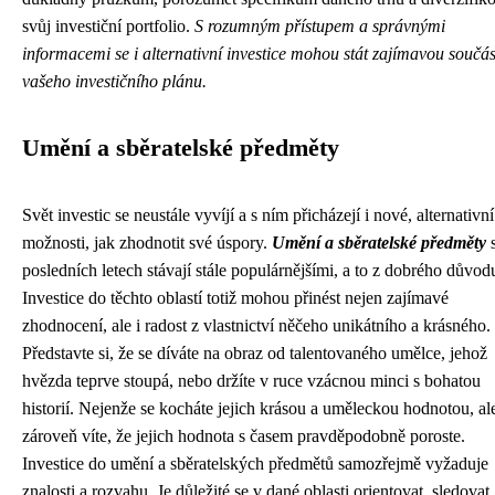
svůj investiční portfolio.
S rozumným přístupem a správnými
informacemi se i alternativní investice mohou stát zajímavou součás
vašeho investičního plánu.
Umění a sběratelské předměty
Svět investic se neustále vyvíjí a s ním přicházejí i nové, alternativní
možnosti, jak zhodnotit své úspory.
Umění a sběratelské předměty
s
posledních letech stávají stále populárnějšími, a to z dobrého důvod
Investice do těchto oblastí totiž mohou přinést nejen zajímavé
zhodnocení, ale i radost z vlastnictví něčeho unikátního a krásného.
Představte si, že se díváte na obraz od talentovaného umělce, jehož
hvězda teprve stoupá, nebo držíte v ruce vzácnou minci s bohatou
historií. Nejenže se kocháte jejich krásou a uměleckou hodnotou, al
zároveň víte, že jejich hodnota s časem pravděpodobně poroste.
Investice do umění a sběratelských předmětů samozřejmě vyžaduje
znalosti a rozvahu. Je důležité se v dané oblasti orientovat, sledovat