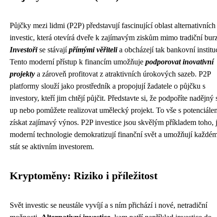
Půjčky mezi lidmi (P2P) představují fascinující oblast alternativních
investic, která otevírá dveře k zajímavým ziskům mimo tradiční bur
Investoři
se stávají
přímými věřiteli
a obcházejí tak bankovní institu
Tento moderní přístup k financím umožňuje
podporovat inovativní
projekty
a zároveň profitovat z atraktivních úrokových sazeb. P2P
platformy slouží jako prostředník a propojují žadatele o půjčku s
investory, kteří jim chtějí půjčit. Představte si, že podpoříte nadějný s
up nebo pomůžete realizovat umělecký projekt. To vše s potenciále
získat zajímavý výnos. P2P investice jsou skvělým příkladem toho, 
moderní technologie demokratizují finanční svět a umožňují každé
stát se aktivním investorem.
Kryptoměny: Riziko i příležitost
Svět investic se neustále vyvíjí a s ním přichází i nové, netradiční