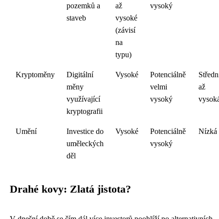
pozemků a
až
vysoký
staveb
vysoké
(závisí
na
typu)
Kryptoměny
Digitální
Vysoké
Potenciálně
Středn
měny
velmi
až
využívající
vysoký
vysok
kryptografii
Umění
Investice do
Vysoké
Potenciálně
Nízká
uměleckých
vysoký
děl
Drahé kovy: Zlatá jistota?
V dnešní době se čím dál více investorů poohlíží po alternativních