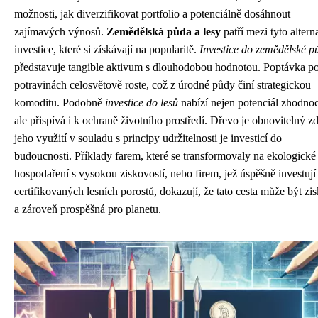
možnosti, jak diverzifikovat portfolio a potenciálně dosáhnout
zajímavých výnosů.
Zemědělská půda a lesy
patří mezi tyto altern
investice, které si získávají na popularitě.
Investice do zemědělské p
představuje tangible aktivum s dlouhodobou hodnotou. Poptávka p
potravinách celosvětově roste, což z úrodné půdy činí strategickou
komoditu. Podobně
investice do lesů
nabízí nejen potenciál zhodnoc
ale přispívá i k ochraně životního prostředí. Dřevo je obnovitelný zd
jeho využití v souladu s principy udržitelnosti je investicí do
budoucnosti. Příklady farem, které se transformovaly na ekologické
hospodaření s vysokou ziskovostí, nebo firem, jež úspěšně investují
certifikovaných lesních porostů, dokazují, že tato cesta může být zi
a zároveň prospěšná pro planetu.