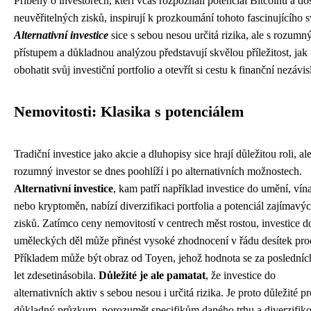
Příběhy o investorech, kteří včas rozpoznali potenciál Bitcoinu a do
neuvěřitelných zisků, inspirují k prozkoumání tohoto fascinujícího s
Alternativní investice
sice s sebou nesou určitá rizika, ale s rozum
přístupem a důkladnou analýzou představují skvělou příležitost, jak
obohatit svůj investiční portfolio a otevřít si cestu k finanční nezávisl
Nemovitosti: Klasika s potenciálem
Tradiční investice jako akcie a dluhopisy sice hrají důležitou roli, al
rozumný investor se dnes poohlíží i po alternativních možnostech.
Alternativní investice
, kam patří například investice do umění, vína
nebo kryptoměn, nabízí diverzifikaci portfolia a potenciál zajímavý
zisků. Zatímco ceny nemovitostí v centrech měst rostou, investice d
uměleckých děl může přinést vysoké zhodnocení v řádu desítek pro
Příkladem může být obraz od Toyen, jehož hodnota se za posledníc
let zdesetinásobila.
Důležité je ale pamatat
, že investice do
alternativních aktiv s sebou nesou i určitá rizika. Je proto důležité p
důkladný průzkum, porozumět specifikům daného trhu a diverzifiko