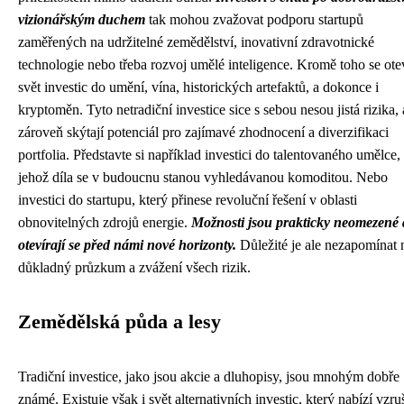
vizionářským duchem
tak mohou zvažovat podporu startupů
zaměřených na udržitelné zemědělství, inovativní zdravotnické
technologie nebo třeba rozvoj umělé inteligence. Kromě toho se ote
svět investic do umění, vína, historických artefaktů, a dokonce i
kryptoměn. Tyto netradiční investice sice s sebou nesou jistá rizika, 
zároveň skýtají potenciál pro zajímavé zhodnocení a diverzifikaci
portfolia. Představte si například investici do talentovaného umělce,
jehož díla se v budoucnu stanou vyhledávanou komoditou. Nebo
investici do startupu, který přinese revoluční řešení v oblasti
obnovitelných zdrojů energie.
Možnosti jsou prakticky neomezené 
otevírají se před námi nové horizonty.
Důležité je ale nezapomínat 
důkladný průzkum a zvážení všech rizik.
Zemědělská půda a lesy
Tradiční investice, jako jsou akcie a dluhopisy, jsou mnohým dobře
známé. Existuje však i svět alternativních investic, který nabízí vzruš