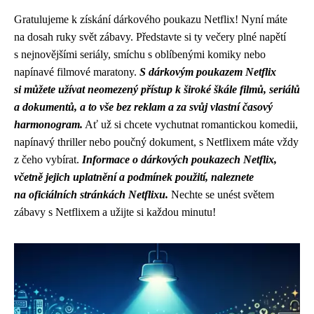
Gratulujeme k získání dárkového poukazu Netflix! Nyní máte
na dosah ruky svět zábavy. Představte si ty večery plné napětí
s nejnovějšími seriály, smíchu s oblíbenými komiky nebo
napínavé filmové maratony.
S dárkovým poukazem Netflix
si můžete užívat neomezený přístup k široké škále filmů, seriálů
a dokumentů, a to vše bez reklam a za svůj vlastní časový
harmonogram.
Ať už si chcete vychutnat romantickou komedii,
napínavý thriller nebo poučný dokument, s Netflixem máte vždy
z čeho vybírat.
Informace o dárkových poukazech Netflix,
včetně jejich uplatnění a podmínek použití, naleznete
na oficiálních stránkách Netflixu.
Nechte se unést světem
zábavy s Netflixem a užijte si každou minutu!