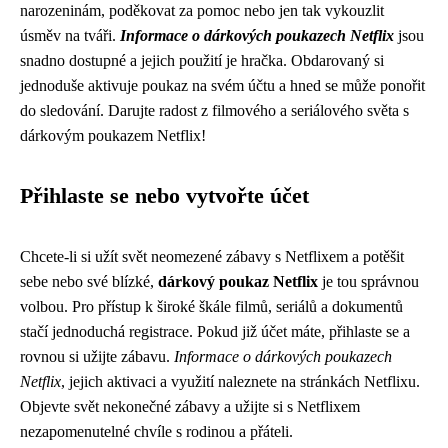
narozeninám, poděkovat za pomoc nebo jen tak vykouzlit
úsměv na tváři.
Informace o dárkových poukazech Netflix
jsou
snadno dostupné a jejich použití je hračka. Obdarovaný si
jednoduše aktivuje poukaz na svém účtu a hned se může ponořit
do sledování. Darujte radost z filmového a seriálového světa s
dárkovým poukazem Netflix!
Přihlaste se nebo vytvořte účet
Chcete-li si užít svět neomezené zábavy s Netflixem a potěšit
sebe nebo své blízké,
dárkový poukaz Netflix
je tou správnou
volbou. Pro přístup k široké škále filmů, seriálů a dokumentů
stačí jednoduchá registrace. Pokud již účet máte, přihlaste se a
rovnou si užijte zábavu.
Informace o dárkových poukazech
Netflix
, jejich aktivaci a využití naleznete na stránkách Netflixu.
Objevte svět nekonečné zábavy a užijte si s Netflixem
nezapomenutelné chvíle s rodinou a přáteli.