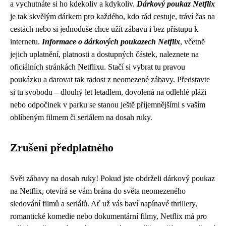
a vychutnáte si ho kdekoliv a kdykoliv.
Dárkový poukaz Netflix
je tak skvělým dárkem pro každého, kdo rád cestuje, tráví čas na
cestách nebo si jednoduše chce užít zábavu i bez přístupu k
internetu.
Informace o dárkových poukazech Netflix
, včetně
jejich uplatnění, platnosti a dostupných částek, naleznete na
oficiálních stránkách Netflixu. Stačí si vybrat tu pravou
poukázku a darovat tak radost z neomezené zábavy. Představte
si tu svobodu – dlouhý let letadlem, dovolená na odlehlé pláži
nebo odpočinek v parku se stanou ještě příjemnějšími s vaším
oblíbeným filmem či seriálem na dosah ruky.
Zrušení předplatného
Svět zábavy na dosah ruky! Pokud jste obdrželi dárkový poukaz
na Netflix, otevírá se vám brána do světa neomezeného
sledování filmů a seriálů. Ať už vás baví napínavé thrillery,
romantické komedie nebo dokumentární filmy, Netflix má pro