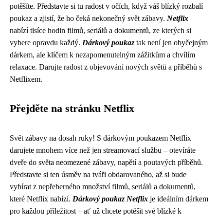
potěšíte. Představte si tu radost v očích, když váš blízký rozbalí
poukaz a zjistí, že ho čeká nekonečný svět zábavy.
Netflix
nabízí tisíce hodin filmů, seriálů a dokumentů, ze kterých si
vybere opravdu každý.
Dárkový poukaz
tak není jen obyčejným
dárkem, ale klíčem k nezapomenutelným zážitkům a chvílím
relaxace. Darujte radost z objevování nových světů a příběhů s
Netflixem.
Přejděte na stránku Netflix
Svět zábavy na dosah ruky! S dárkovým poukazem Netflix
darujete mnohem více než jen streamovací službu – otevíráte
dveře do světa neomezené zábavy, napětí a poutavých příběhů.
Představte si ten úsměv na tváři obdarovaného, až si bude
vybírat z nepřeberného množství filmů, seriálů a dokumentů,
které Netflix nabízí.
Dárkový poukaz Netflix
je ideálním dárkem
pro každou příležitost – ať už chcete potěšit své blízké k