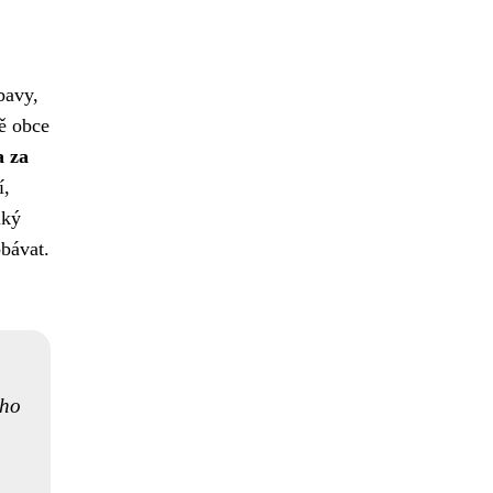
bavy,
ě obce
a za
í,
lký
bávat.
 ho