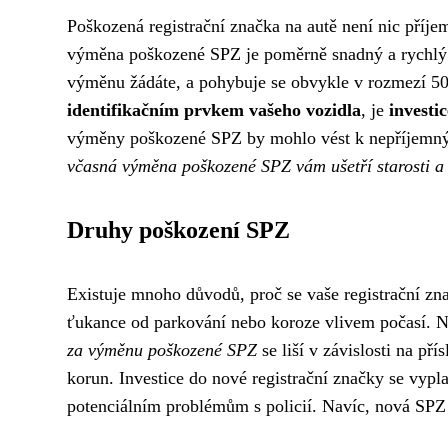
Poškozená registrační značka na autě není nic příje
výměna poškozené SPZ je poměrně snadný a rychlý pr
výměnu žádáte, a pohybuje se obvykle v rozmezí 
identifikačním prvkem vašeho vozidla
, je
investi
výměny poškozené SPZ by mohlo vést k nepříjemným 
včasná výměna poškozené SPZ vám ušetří starosti a
Druhy poškození SPZ
Existuje mnoho důvodů, proč se vaše registrační zn
ťukance od parkování nebo koroze vlivem počasí. N
za výměnu poškozené SPZ
se liší v závislosti na př
korun. Investice do nové registrační značky se vyplat
potenciálním problémům s policií. Navíc, nová SPZ