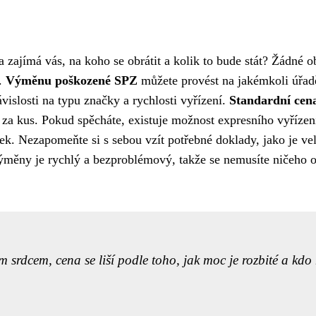
 zajímá vás, na koho se obrátit a kolik to bude stát? Žádné o
ý.
Výměnu poškozené SPZ
můžete provést na jakémkoli úřad
vislosti na typu značky a rychlosti vyřízení.
Standardní cen
za kus. Pokud spěcháte, existuje možnost expresního vyřízen
tek. Nezapomeňte si s sebou vzít potřebné doklady, jako je ve
výměny je rychlý a bezproblémový, takže se nemusíte ničeho o
m srdcem, cena se liší podle toho, jak moc je rozbité a kdo