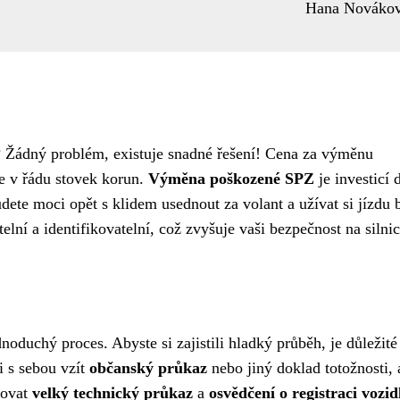
Hana Nováko
? Žádný problém, existuje snadné řešení! Cena za výměnu
e v řádu stovek korun.
Výměna poškozené SPZ
je investicí 
ete moci opět s klidem usednout za volant a užívat si jízdu 
elní a identifikovatelní, což zvyšuje vaši bezpečnost na silnic
oduchý proces. Abyste si zajistili hladký průběh, je důležité
 s sebou vzít
občanský průkaz
nebo jiný doklad totožnosti,
bovat
velký technický průkaz
a
osvědčení o registraci vozid