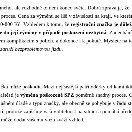
mného, ale rozhodně to není konec světa. Dobrá zpráva je, že
oces. Cena za výměnu se liší v závislosti na kraji, ve kter
500-800 Kč. Vzhledem k tomu, že
registrační značka je důle
ce do její výměny v případě poškození nezbytná
. Zanedbání
komplikacím s policií, a dokonce i k pokutě. Myslete na to
 zaručí bezproblémovou jízdu
.
ačka může poškodit. Mezi nejčastější patří oděrky od kamínků
aštěstí je
výměna poškozené SPZ
poměrně snadný proces.
C
íslušném úřadě a typu značky, ale obecně se pohybuje v řádu s
í, protože zajišťuje vaši viditelnost na silnici a pomáhá před
 může dodat vašemu vozu svěží vzhled.