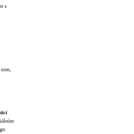
st s
 tom,
tici
iálním
ign