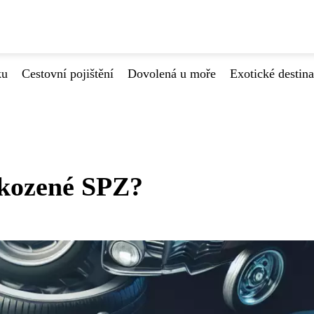
ku
Cestovní pojištění
Dovolená u moře
Exotické destin
škozené SPZ?