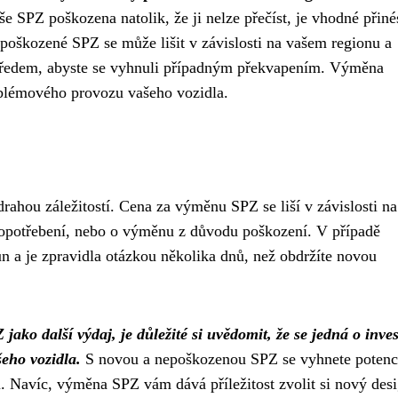
še SPZ poškozena natolik, že ji nelze přečíst, je vhodné přiné
poškozené SPZ se může lišit v závislosti na vašem regionu a
 předem, abyste se vyhnuli případným překvapením. Výměna
oblémového provozu vašeho vozidla.
hou záležitostí. Cena za výměnu SPZ se liší v závislosti na
 opotřebení, nebo o výměnu z důvodu poškození. V případě
 a je zpravidla otázkou několika dnů, než obdržíte novou
ko další výdaj, je důležité si uvědomit, že se jedná o inves
eho vozidla.
S novou a nepoškozenou SPZ se vyhnete potenc
du. Navíc, výměna SPZ vám dává příležitost zvolit si nový des