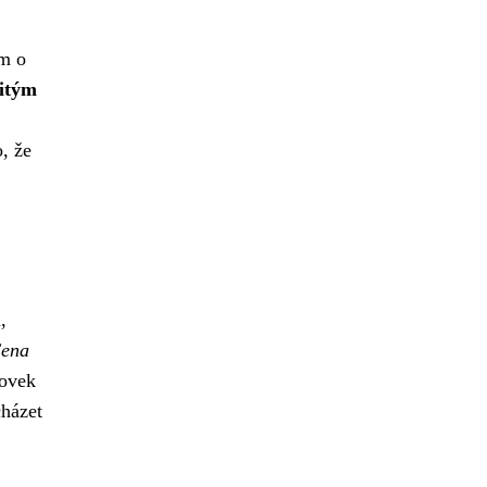
ém o
žitým
, že
,
ena
tovek
cházet