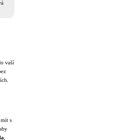
vá
do vaší
bez
ích.
 mít s
 aby
la
,