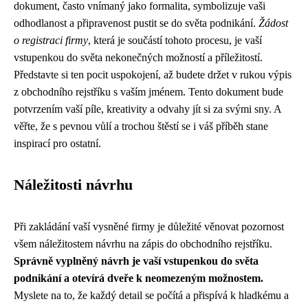
dokument, často vnímaný jako formalita, symbolizuje vaši
odhodlanost a připravenost pustit se do světa podnikání.
Žádost
o registraci firmy
, která je součástí tohoto procesu, je vaší
vstupenkou do světa nekonečných možností a příležitostí.
Představte si ten pocit uspokojení, až budete držet v rukou výpis
z obchodního rejstříku s vaším jménem. Tento dokument bude
potvrzením vaší píle, kreativity a odvahy jít si za svými sny. A
věřte, že s pevnou vůlí a trochou štěstí se i váš příběh stane
inspirací pro ostatní.
Náležitosti návrhu
Při zakládání vaší vysněné firmy je důležité věnovat pozornost
všem náležitostem návrhu na zápis do obchodního rejstříku.
Správně vyplněný návrh je vaší vstupenkou do světa
podnikání a otevírá dveře k neomezeným možnostem.
Myslete na to, že každý detail se počítá a přispívá k hladkému a