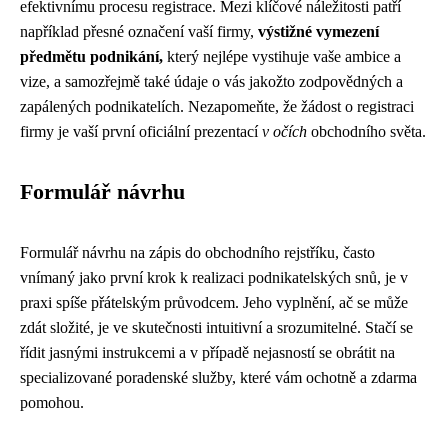
efektivnímu procesu registrace. Mezi klíčové náležitosti patří
například přesné označení vaší firmy,
výstižné vymezení
předmětu podnikání,
který nejlépe vystihuje vaše ambice a
vize, a samozřejmě také údaje o vás jakožto zodpovědných a
zapálených podnikatelích. Nezapomeňte, že žádost o registraci
firmy je vaší první oficiální prezentací
v očích
obchodního světa.
Formulář návrhu
Formulář návrhu na zápis do obchodního rejstříku, často
vnímaný jako první krok k realizaci podnikatelských snů, je v
praxi spíše přátelským průvodcem. Jeho vyplnění, ač se může
zdát složité, je ve skutečnosti intuitivní a srozumitelné. Stačí se
řídit jasnými instrukcemi a v případě nejasností se obrátit na
specializované poradenské služby, které vám ochotně a zdarma
pomohou.