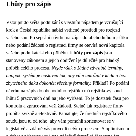
Lhůty pro zápis
Vstoupit do světa podnikání s vlastním nápadem je vzrušující
krok a Česká republika nabízí vstřícné prostředí pro rozjezd
vašeho snu. Po sepsání návrhu na zápis do obchodního rejstříku
nebo podání žádosti o registraci firmy se otevírá nová kapitola
vašeho podnikatelského příběhu.
Lhůty pro zápis
jsou
stanoveny zákonem a jejich dodržení je důležité pro hladký
průběh celého procesu.
Nejde však o žádné závratné termíny,
naopak, systém je nastaven tak, aby vám umožnil v klidu a bez
zbytečného tlaku dokončit všechny formality.
Příklad? Po podání
návrhu na zápis do obchodního rejstříku má rejstříkový soud
lhůtu 5 pracovních dnů na jeho vyřízení. To je dostatek času pro
kontrolu a zpracování vaší žádosti. Stejně tak registrace firmy
probíhá svižně a efektivně. Pamatujte, že úředníci rejstříkového
soudu jsou tu od toho, aby vám pomohli zorientovat se v
legislativě a zdárně vás provedli celým procesem. S optimismem