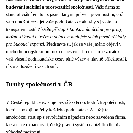
budování stabilní a prosperující společnosti.
Vaše firma se
stane oficiální entitou s jasně danými právy a povinnostmi, což
vám umožní rozvíjet vaše podnikatelské aktivity s jistotou a
transparentností.
Získáte přístup k bankovním účtům pro firmy,
možnosti žádat o úvěry a dotace a budujete si tak pevné základy
pro budoucí expanzi.
Představte si, jak se vaše jméno objeví v
obchodním rejstříku po boku úspěšných firem – to je začátek
vaší vlastní podnikatelské cesty plné výzev a hlavně příležitostí k
růstu a dosažení vašich snů.
Druhy společností v ČR
V České republice existuje pestrá škála obchodních společností,
které uspokojí potřeby každého podnikatele. Ať už jste
ambiciózní start-up s revolučním nápadem nebo zavedená firma,
která chce expandovat, český právní systém nabízí flexibilní a
výhodné možnosti.