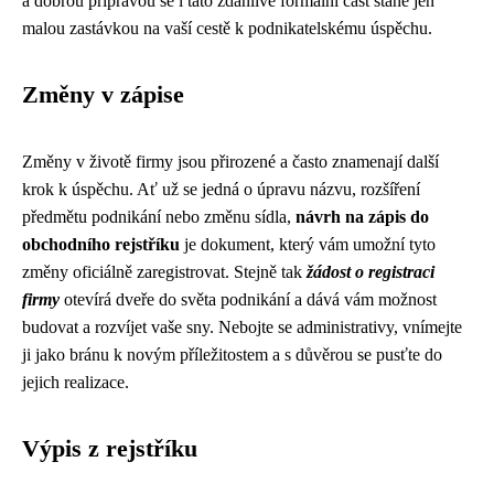
a dobrou přípravou se i tato zdánlivě formální část stane jen
malou zastávkou na vaší cestě k podnikatelskému úspěchu.
Změny v zápise
Změny v životě firmy jsou přirozené a často znamenají další
krok k úspěchu. Ať už se jedná o úpravu názvu, rozšíření
předmětu podnikání nebo změnu sídla,
návrh na zápis do
obchodního rejstříku
je dokument, který vám umožní tyto
změny oficiálně zaregistrovat. Stejně tak
žádost o registraci
firmy
otevírá dveře do světa podnikání a dává vám možnost
budovat a rozvíjet vaše sny. Nebojte se administrativy, vnímejte
ji jako bránu k novým příležitostem a s důvěrou se pusťte do
jejich realizace.
Výpis z rejstříku