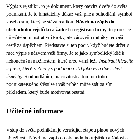
Výpis z rejstříku, to je dokument, který otevírá dveře do světa
podnikání. Je to hmatatelný důkaz vaší píle a odhodlání, symbol
vašeho snu, který se stává realitou.
Návrh na zápis do
obchodního rejstříku
a
žádost o registraci firmy
, to jsou sice
důležité administrativní kroky, ale zároveň i milníky na vaší
cestě za úspěchem. Představte si ten pocit, když budete držet v
ruce výpis s názvem vaší firmy. Je to jako symbolický klíč k
nekonečným možnostem, které před vámi leží.
Inspiraci hledejte
u firem, které začínaly s podobnou vizí jako vy a dnes slaví
úspěchy.
S odhodláním, pracovitostí a trochou toho
podnikatelského štěstí se i váš příběh může stát dalším
příkladem, který bude motivovat ostatní.
Užitečné informace
Vstup do světa podnikání je vzrušující etapou plnou nových
příležitostí. Návrh na zápis do obchodního rejstříku a žádost o