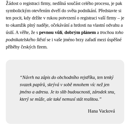
Žádost o registraci firmy, nedílná součást celého procesu, je pak
symbolickým otevřením dveří do světa podnikání. Představte si
ten pocit, kdy držíte v rukou potvrzení o registraci vaší firmy – je
to okamžik plný naděje, očekávání a hrdosti na vlastní odvahu a
úsilí. A věřte, že s
pevnou vůlí
,
dobrým plánem
a
trochou toho
podnikatelského štěstí
se i vaše jméno brzy zařadí mezi úspěšné
příběhy českých firem.
Návrh na zápis do obchodního rejstříku, ten tenký
svazek papírů, skrývá v sobě mnohem víc než jen
jméno a adresu. Je to slib budoucnosti, zárodek snu,
který se může, ale také nemusí stát realitou.
Hana Vacková