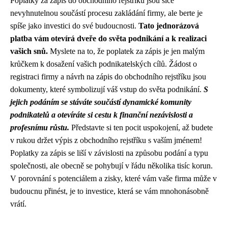
Poplatky za zápis do obchodního rejstříku jsou sice
nevyhnutelnou součástí procesu zakládání firmy, ale berte je
spíše jako investici do své budoucnosti.
Tato jednorázová
platba vám otevírá dveře do světa podnikání a k realizaci
vašich snů.
Myslete na to, že poplatek za zápis je jen malým
krůčkem k dosažení vašich podnikatelských cílů. Žádost o
registraci firmy a návrh na zápis do obchodního rejstříku jsou
dokumenty, které symbolizují váš vstup do světa podnikání.
S
jejich podáním se stáváte součástí dynamické komunity
podnikatelů a otevíráte si cestu k finanční nezávislosti a
profesnímu růstu.
Představte si ten pocit uspokojení, až budete
v rukou držet výpis z obchodního rejstříku s vaším jménem!
Poplatky za zápis se liší v závislosti na způsobu podání a typu
společnosti, ale obecně se pohybují v řádu několika tisíc korun.
V porovnání s potenciálem a zisky, které vám vaše firma může v
budoucnu přinést, je to investice, která se vám mnohonásobně
vrátí.