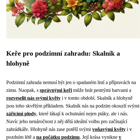
Keře pro podzimní zahradu: Skalník a
hlohyně
Podzimní zahrada nemusí být jen o spadaném listí a přípravách na
zimu. Naopak, s
správnými keři
může hrát pestrými barvami a
rozveselit nás svými květy
i v tomto období. Skalník a hlohyně
jsou toho skvělým příkladem. Skalník nás na podzim okouzlí svými
zářícími plody
, které lákají k ochutnání nejen ptáky, ale i nás.
Navíc jeho nenáročnost z něj dělá ideální volbu pro začínající
zahrádkáře. Hlohyně nás zase potěší svými
voňavými květy
i v
pozdním létě a
na počátku podzimu
. Její krása vynikne
v