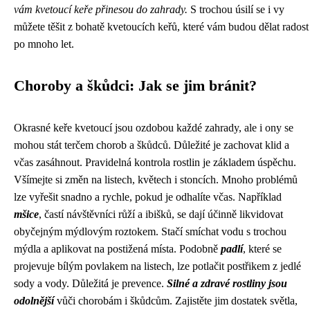
vám kvetoucí keře přinesou do zahrady.
S trochou úsilí se i vy
můžete těšit z bohatě kvetoucích keřů, které vám budou dělat radost
po mnoho let.
Choroby a škůdci: Jak se jim bránit?
Okrasné keře kvetoucí jsou ozdobou každé zahrady, ale i ony se
mohou stát terčem chorob a škůdců. Důležité je zachovat klid a
včas zasáhnout. Pravidelná kontrola rostlin je základem úspěchu.
Všímejte si změn na listech, květech i stoncích. Mnoho problémů
lze vyřešit snadno a rychle, pokud je odhalíte včas. Například
mšice
, častí návštěvníci růží a ibišků, se dají účinně likvidovat
obyčejným mýdlovým roztokem. Stačí smíchat vodu s trochou
mýdla a aplikovat na postižená místa. Podobně
padlí
, které se
projevuje bílým povlakem na listech, lze potlačit postřikem z jedlé
sody a vody. Důležitá je prevence.
Silné a zdravé rostliny jsou
odolnější
vůči chorobám i škůdcům. Zajistěte jim dostatek světla,