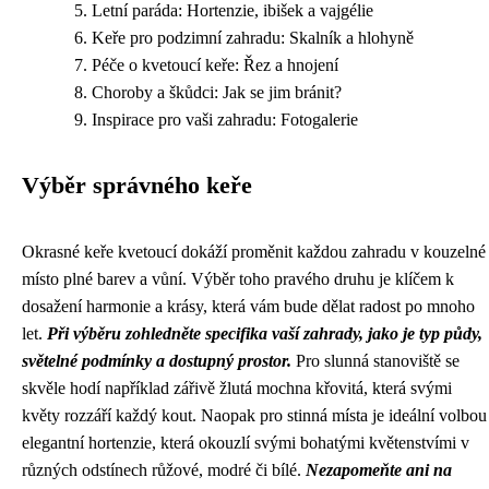
Letní paráda: Hortenzie, ibišek a vajgélie
Keře pro podzimní zahradu: Skalník a hlohyně
Péče o kvetoucí keře: Řez a hnojení
Choroby a škůdci: Jak se jim bránit?
Inspirace pro vaši zahradu: Fotogalerie
Výběr správného keře
Okrasné keře kvetoucí dokáží proměnit každou zahradu v kouzelné
místo plné barev a vůní. Výběr toho pravého druhu je klíčem k
dosažení harmonie a krásy, která vám bude dělat radost po mnoho
let.
Při výběru zohledněte specifika vaší zahrady, jako je typ půdy,
světelné podmínky a dostupný prostor.
Pro slunná stanoviště se
skvěle hodí například zářivě žlutá mochna křovitá, která svými
květy rozzáří každý kout. Naopak pro stinná místa je ideální volbou
elegantní hortenzie, která okouzlí svými bohatými květenstvími v
různých odstínech růžové, modré či bílé.
Nezapomeňte ani na