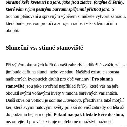
okrasné keře kvetoucí na jaře, jako jsou zlatice, forzýtie či šeříky,
které vám svými pestrými barvami zpříjemní příchod jara.
S
trochou plánování a správným výběrem si můžete vytvořit zahradu,
která bude pastvou pro oči a zdrojem radosti v každém ročním
období.
Sluneční vs. stinné stanoviště
Při výběru okrasných keřů do vaší zahrady je důležité zvážit, zda se
jim bude dařit na slunci, nebo ve stínu. Naštěstí existuje spousta
nádherných kvetoucích druhů pro obě varianty!
Pro slunná
stanoviště
jsou jako stvořené například
šeříky
, které vás na jaře
okouzlí svými voňavými květy v mnoha barevných variantách.
Další skvělou volbou je
komule Davidova
, přezdívaná také motýlí
keř, která svými fialovými květy přiláká do vaší zahrady od léta až
do podzimu hejna motýlů.
Pokud naopak hledáte keře do stínu
,
nezoufejte! I pro vás existuje nepřeberné množství možností.