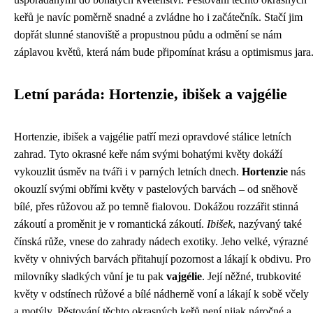
keřů je navíc poměrně snadné a zvládne ho i začátečník. Stačí jim
dopřát slunné stanoviště a propustnou půdu a odmění se nám
záplavou květů, která nám bude připomínat krásu a optimismus jara
Letní paráda: Hortenzie, ibišek a vajgélie
Hortenzie, ibišek a vajgélie patří mezi opravdové stálice letních
zahrad. Tyto okrasné keře nám svými bohatými květy dokáží
vykouzlit úsměv na tváři i v parných letních dnech.
Hortenzie
nás
okouzlí svými obřími květy v pastelových barvách – od sněhově
bílé, přes růžovou až po temně fialovou. Dokážou rozzářit stinná
zákoutí a proměnit je v romantická zákoutí.
Ibišek
, nazývaný také
čínská růže, vnese do zahrady nádech exotiky. Jeho velké, výrazné
květy v ohnivých barvách přitahují pozornost a lákají k obdivu. Pro
milovníky sladkých vůní je tu pak
vajgélie
. Její něžné, trubkovité
květy v odstínech růžové a bílé nádherně voní a lákají k sobě včely
a motýly. Pěstování těchto okrasných keřů není nijak náročné a