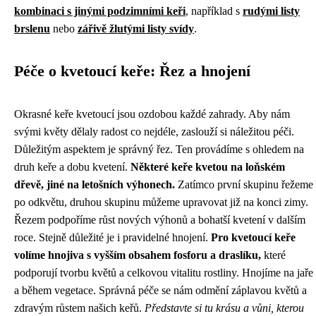
kombinaci s jinými podzimními keři
, například s
rudými listy
brslenu
nebo
zářivě žlutými listy svídy
.
Péče o kvetoucí keře: Řez a hnojení
Okrasné keře kvetoucí jsou ozdobou každé zahrady. Aby nám
svými květy dělaly radost co nejdéle, zaslouží si náležitou péči.
Důležitým aspektem je správný řez. Ten provádíme s ohledem na
druh keře a dobu kvetení.
Některé keře kvetou na loňském
dřevě, jiné na letošních výhonech.
Zatímco první skupinu řežeme
po odkvětu, druhou skupinu můžeme upravovat již na konci zimy.
Řezem podpoříme růst nových výhonů a bohatší kvetení v dalším
roce. Stejně důležité je i pravidelné hnojení.
Pro kvetoucí keře
volíme hnojiva s vyšším obsahem fosforu a draslíku,
které
podporují tvorbu květů a celkovou vitalitu rostliny. Hnojíme na jaře
a během vegetace. Správná péče se nám odmění záplavou květů a
zdravým růstem našich keřů.
Představte si tu krásu a vůni, kterou