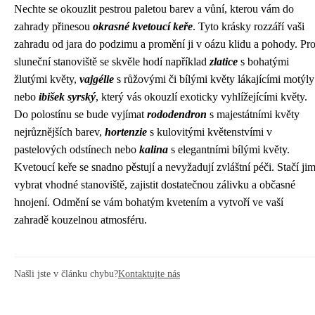
Nechte se okouzlit pestrou paletou barev a vůní, kterou vám do
zahrady přinesou
okrasné kvetoucí keře
. Tyto krásky rozzáří vaši
zahradu od jara do podzimu a promění ji v oázu klidu a pohody. Pr
sluneční stanoviště se skvěle hodí například
zlatice
s bohatými
žlutými květy,
vajgélie
s růžovými či bílými květy lákajícími motýly
nebo
ibišek syrský
, který vás okouzlí exoticky vyhlížejícími květy.
Do polostínu se bude vyjímat
rododendron
s majestátními květy
nejrůznějších barev,
hortenzie
s kulovitými květenstvími v
pastelových odstínech nebo
kalina
s elegantními bílými květy.
Kvetoucí keře se snadno pěstují a nevyžadují zvláštní péči. Stačí ji
vybrat vhodné stanoviště, zajistit dostatečnou zálivku a občasné
hnojení. Odmění se vám bohatým kvetením a vytvoří ve vaší
zahradě kouzelnou atmosféru.
Našli jste v článku chybu?
Kontaktujte nás