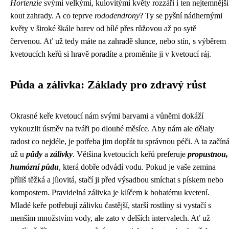
Hortenzie
svými velkými, kulovitými květy rozzáří i ten nejtemnější
kout zahrady. A co teprve
rododendrony
? Ty se pyšní nádhernými
květy v široké škále barev od bílé přes růžovou až po sytě
červenou. Ať už tedy máte na zahradě slunce, nebo stín, s výběrem
kvetoucích keřů si hravě poradíte a proměníte ji v kvetoucí ráj.
Půda a zálivka: Základy pro zdravý růst
Okrasné keře kvetoucí nám svými barvami a vůněmi dokáží
vykouzlit úsměv na tváři po dlouhé měsíce. Aby nám ale dělaly
radost co nejdéle, je potřeba jim dopřát tu správnou péči. A ta začín
už u
půdy
a
zálivky
. Většina kvetoucích keřů preferuje
propustnou,
humózní půdu
, která dobře odvádí vodu. Pokud je vaše zemina
příliš těžká a jílovitá, stačí ji před výsadbou smíchat s pískem nebo
kompostem. Pravidelná zálivka je klíčem k bohatému kvetení.
Mladé keře potřebují zálivku častější, starší rostliny si vystačí s
menším množstvím vody, ale zato v delších intervalech. Ať už