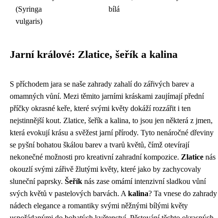
(Syringa
bílá
vulgaris)
Jarní králové: Zlatice, šeřík a kalina
S příchodem jara se naše zahrady zahalí do zářivých barev a
omamných vůní. Mezi těmito jarními kráskami zaujímají přední
příčky okrasné keře, které svými květy dokáží rozzářit i ten
nejstinnější kout. Zlatice, šeřík a kalina, to jsou jen některá z jmen,
která evokují krásu a svěžest jarní přírody. Tyto nenáročné dřeviny
se pyšní bohatou škálou barev a tvarů květů, čímž otevírají
nekonečné možnosti pro kreativní zahradní kompozice.
Zlatice
nás
okouzlí svými zářivě žlutými květy, které jako by zachycovaly
sluneční paprsky.
Šeřík
nás zase omámí intenzivní sladkou vůní
svých květů v pastelových barvách. A
kalina
? Ta vnese do zahrady
nádech elegance a romantiky svými něžnými bílými květy
uspořádanými do bohatých květenství. Pěstování těchto okrasných