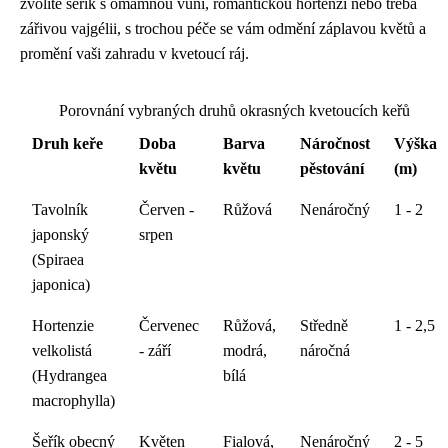
zvolíte šeřík s omamnou vůní, romantickou hortenzi nebo třeba
zářivou vajgélii, s trochou péče se vám odmění záplavou květů a
promění vaši zahradu v kvetoucí ráj.
Porovnání vybraných druhů okrasných kvetoucích keřů
Druh keře
Doba
Barva
Náročnost
Výška
květu
květu
pěstování
(m)
Tavolník
Červen -
Růžová
Nenáročný
1 - 2
japonský
srpen
(Spiraea
japonica)
Hortenzie
Červenec
Růžová,
Středně
1 - 2,5
velkolistá
- září
modrá,
náročná
(Hydrangea
bílá
macrophylla)
Šeřík obecný
Květen
Fialová,
Nenáročný
2 - 5