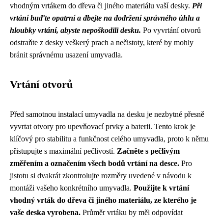
vhodným vrtákem do dřeva či jiného materiálu vaší desky.
Při
vrtání buďte opatrní a dbejte na dodržení správného úhlu a
hloubky vrtání, abyste nepoškodili desku.
Po vyvrtání otvorů
odstraňte z desky veškerý prach a nečistoty, které by mohly
bránit správnému usazení umyvadla.
Vrtání otvorů
Před samotnou instalací umyvadla na desku je nezbytné přesně
vyvrtat otvory pro upevňovací prvky a baterii. Tento krok je
klíčový pro stabilitu a funkčnost celého umyvadla, proto k němu
přistupujte s maximální pečlivostí.
Začněte s pečlivým
změřením a označením všech bodů vrtání na desce.
Pro
jistotu si dvakrát zkontrolujte rozměry uvedené v návodu k
montáži vašeho konkrétního umyvadla.
Použijte k vrtání
vhodný vrták do dřeva či jiného materiálu, ze kterého je
vaše deska vyrobena.
Průměr vrtáku by měl odpovídat