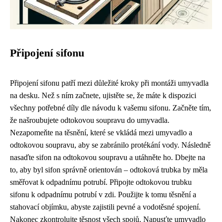
Připojení sifonu
Připojení sifonu patří mezi důležité kroky při montáži umyvadla
na desku. Než s ním začnete, ujistěte se, že máte k dispozici
všechny potřebné díly dle návodu k vašemu sifonu. Začněte tím,
že našroubujete odtokovou soupravu do umyvadla.
Nezapomeňte na těsnění, které se vkládá mezi umyvadlo a
odtokovou soupravu, aby se zabránilo protékání vody. Následně
nasaďte sifon na odtokovou soupravu a utáhněte ho. Dbejte na
to, aby byl sifon správně orientován – odtoková trubka by měla
směřovat k odpadnímu potrubí. Připojte odtokovou trubku
sifonu k odpadnímu potrubí v zdi. Použijte k tomu těsnění a
stahovací objímku, abyste zajistili pevné a vodotěsné spojení.
Nakonec zkontrolujte těsnost všech spojů. Napusťte umyvadlo