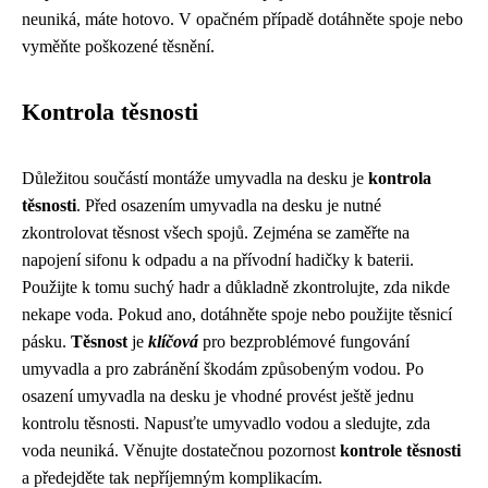
neuniká, máte hotovo. V opačném případě dotáhněte spoje nebo
vyměňte poškozené těsnění.
Kontrola těsnosti
Důležitou součástí montáže umyvadla na desku je
kontrola
těsnosti
. Před osazením umyvadla na desku je nutné
zkontrolovat těsnost všech spojů. Zejména se zaměřte na
napojení sifonu k odpadu a na přívodní hadičky k baterii.
Použijte k tomu suchý hadr a důkladně zkontrolujte, zda nikde
nekape voda. Pokud ano, dotáhněte spoje nebo použijte těsnicí
pásku.
Těsnost
je
klíčová
pro bezproblémové fungování
umyvadla a pro zabránění škodám způsobeným vodou. Po
osazení umyvadla na desku je vhodné provést ještě jednu
kontrolu těsnosti. Napusťte umyvadlo vodou a sledujte, zda
voda neuniká. Věnujte dostatečnou pozornost
kontrole těsnosti
a předejděte tak nepříjemným komplikacím.