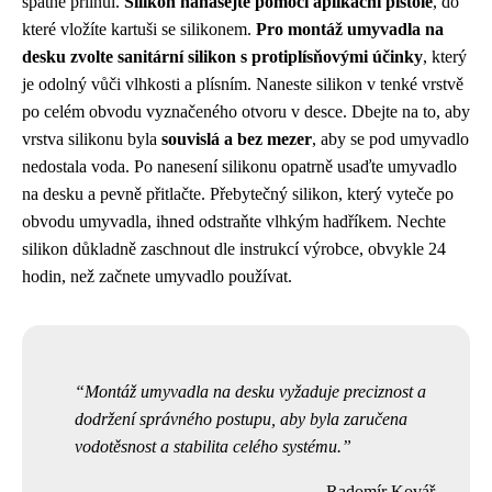
špatně přilnul.
Silikon nanášejte pomocí aplikační pistole
, do
které vložíte kartuši se silikonem.
Pro montáž umyvadla na
desku zvolte sanitární silikon s protiplísňovými účinky
, který
je odolný vůči vlhkosti a plísním. Naneste silikon v tenké vrstvě
po celém obvodu vyznačeného otvoru v desce. Dbejte na to, aby
vrstva silikonu byla
souvislá a bez mezer
, aby se pod umyvadlo
nedostala voda. Po nanesení silikonu opatrně usaďte umyvadlo
na desku a pevně přitlačte. Přebytečný silikon, který vyteče po
obvodu umyvadla, ihned odstraňte vlhkým hadříkem. Nechte
silikon důkladně zaschnout dle instrukcí výrobce, obvykle 24
hodin, než začnete umyvadlo používat.
Montáž umyvadla na desku vyžaduje preciznost a
dodržení správného postupu, aby byla zaručena
vodotěsnost a stabilita celého systému.
Radomír Kovář