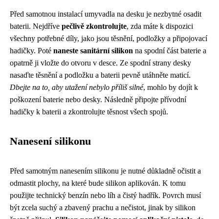
Před samotnou instalací umyvadla na desku je nezbytné osadit
baterii. Nejdříve
pečlivě zkontrolujte
, zda máte k dispozici
všechny potřebné díly, jako jsou těsnění, podložky a připojovací
hadičky. Poté
naneste sanitární silikon
na spodní část baterie a
opatrně ji vložte do otvoru v desce. Ze spodní strany desky
nasaďte těsnění a podložku a baterii pevně utáhněte maticí.
Dbejte na to, aby utažení nebylo příliš silné
, mohlo by dojít k
poškození baterie nebo desky. Následně připojte přívodní
hadičky k baterii a zkontrolujte těsnost všech spojů.
Nanesení silikonu
Před samotným nanesením silikonu je nutné důkladně očistit a
odmastit plochy, na které bude silikon aplikován. K tomu
použijte technický benzín nebo líh a čistý hadřík. Povrch musí
být zcela suchý a zbavený prachu a nečistot, jinak by silikon