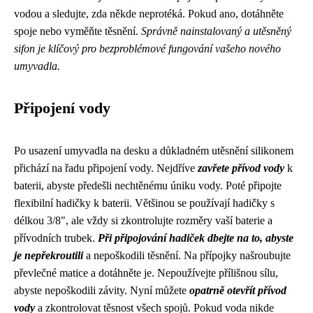
vodou a sledujte, zda někde neprotéká. Pokud ano, dotáhněte
spoje nebo vyměňte těsnění.
Správně nainstalovaný a utěsněný
sifon je klíčový pro bezproblémové fungování vašeho nového
umyvadla.
Připojení vody
Po usazení umyvadla na desku a důkladném utěsnění silikonem
přichází na řadu připojení vody. Nejdříve
zavřete přívod vody
k
baterii, abyste předešli nechtěnému úniku vody. Poté připojte
flexibilní hadičky k baterii. Většinou se používají hadičky s
délkou 3/8", ale vždy si zkontrolujte rozměry vaší baterie a
přívodních trubek.
Při připojování hadiček dbejte na to, abyste
je nepřekroutili
a nepoškodili těsnění. Na přípojky našroubujte
převlečné matice a dotáhněte je. Nepoužívejte přílišnou sílu,
abyste nepoškodili závity. Nyní můžete
opatrně otevřít přívod
vody
a zkontrolovat těsnost všech spojů. Pokud voda nikde