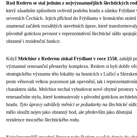
Rod Redern se stal jedním z nejvýznamnějších šlechtických ro
který zásadním způsobem ovlivnil podobu hradu a zámku Frýdlant 
severních Čechách. Jejich příchod do Frýdlantu v šestnáctém století
znamenal začátek rozsáhlých stavebních úprav, které transformoval
původně gotickou pevnost v reprezentativní šlechtické sídlo spojujíc
obranné i rezidenční funkce.
Když
Melchior z Redernu získal Frýdlant v roce 1558
, zahájil p
významné renesanční přestavby komplexu. Redern si byli dobře vě
strategického významu této lokality na hranicích s Lužicí a Slezske
proto věnovali velkou pozornost jak opevnění, tak i reprezentativn
charakteru sídla. Melchior nechal vybudovat nové obytné prostory 
renesančním stylu, které kontrastovaly s původní gotickou architekt
hradu.
Tyto úpravy odrážely měnící se požadavky na šlechtické sídl
mělo sloužit nejen jako obranný bod, ale především jako důstojná
rezidence mocného šlechtického rodu.