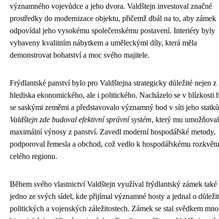
významného vojevůdce a jeho dvora. Valdštejn investoval značné
prostředky do modernizace objektu, přičemž dbál na to, aby zámek
odpovídal jeho vysokému společenskému postavení. Interiéry byly
vybaveny kvalitním nábytkem a uměleckými díly, která měla
demonstrovat bohatství a moc svého majitele.
Frýdlantské panství bylo pro Valdštejna strategicky důležité nejen z
hlediska ekonomického, ale i politického. Nacházelo se v blízkosti 
se saskými zeměmi a představovalo významný bod v síti jeho statků
Valdštejn zde budoval efektivní správní systém
, který mu umožňoval
maximální výnosy z panství. Zavedl moderní hospodářské metody,
podporoval řemesla a obchod, což vedlo k hospodářskému rozkvět
celého regionu.
Během svého vlastnictví Valdštejn využíval frýdlantský zámek také
jedno ze svých sídel, kde přijímal významné hosty a jednal o důleži
politických a vojenských záležitostech. Zámek se stal svědkem mn