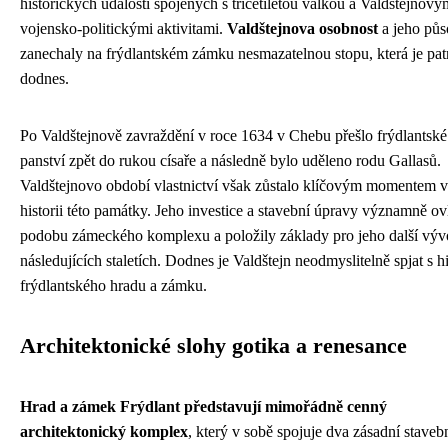
historických událostí spojených s třicetiletou válkou a Valdštejnový
vojensko-politickými aktivitami.
Valdštejnova osobnost
a jeho půs
zanechaly na frýdlantském zámku nesmazatelnou stopu, která je pat
dodnes.
Po Valdštejnově zavraždění v roce 1634 v Chebu přešlo frýdlantské
panství zpět do rukou císaře a následně bylo uděleno rodu Gallasů.
Valdštejnovo období vlastnictví však zůstalo klíčovým momentem v
historii této památky. Jeho investice a stavební úpravy významně ov
podobu zámeckého komplexu a položily základy pro jeho další výv
následujících staletích. Dodnes je Valdštejn neodmyslitelně spjat s hi
frýdlantského hradu a zámku.
Architektonické slohy gotika a renesance
Hrad a zámek Frýdlant představují mimořádně cenný
architektonický komplex
, který v sobě spojuje dva zásadní staveb