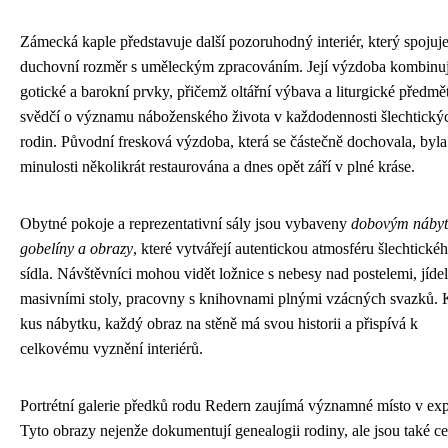
Zámecká kaple představuje další pozoruhodný interiér, který spojuj
duchovní rozměr s uměleckým zpracováním. Její výzdoba kombinu
gotické a barokní prvky, přičemž oltářní výbava a liturgické předmě
svědčí o významu náboženského života v každodennosti šlechtický
rodin. Původní fresková výzdoba, která se částečně dochovala, byla
minulosti několikrát restaurována a dnes opět září v plné kráse.
Obytné pokoje a reprezentativní sály jsou vybaveny
dobovým náby
gobelíny a obrazy
, které vytvářejí autentickou atmosféru šlechtické
sídla. Návštěvníci mohou vidět ložnice s nebesy nad postelemi, jíde
masivními stoly, pracovny s knihovnami plnými vzácných svazků.
kus nábytku, každý obraz na stěně má svou historii a přispívá k
celkovému vyznění interiérů.
Portrétní galerie předků rodu Redern zaujímá významné místo v exp
Tyto obrazy nejenže dokumentují genealogii rodiny, ale jsou také 