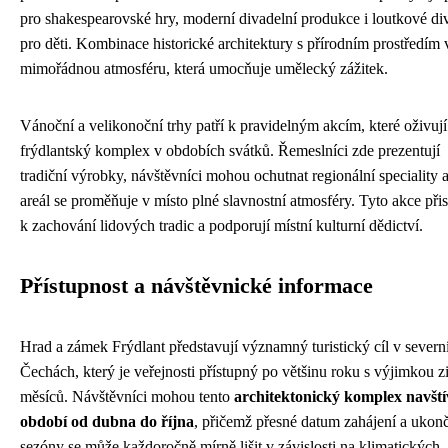
pro shakespearovské hry, moderní divadelní produkce i loutkové di
pro děti. Kombinace historické architektury s přírodním prostředím 
mimořádnou atmosféru, která umocňuje umělecký zážitek.
Vánoční a velikonoční trhy patří k pravidelným akcím, které oživují
frýdlantský komplex v obdobích svátků. Řemeslníci zde prezentují
tradiční výrobky, návštěvníci mohou ochutnat regionální speciality a
areál se proměňuje v místo plné slavnostní atmosféry. Tyto akce přis
k zachování lidových tradic a podporují místní kulturní dědictví.
Přístupnost a návštěvnické informace
Hrad a zámek Frýdlant představují významný turistický cíl v severn
Čechách, který je veřejnosti přístupný po většinu roku s výjimkou 
měsíců. Návštěvníci mohou tento
architektonický komplex navštív
období od dubna do října
, přičemž přesné datum zahájení a ukon
sezóny se může každoročně mírně lišit v závislosti na klimatických