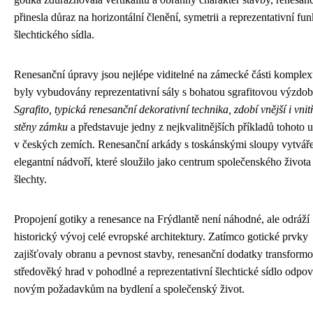
přinesla důraz na horizontální členění, symetrii a reprezentativní fun
šlechtického sídla.
Renesanční úpravy jsou nejlépe viditelné na zámecké části komplex
byly vybudovány reprezentativní sály s bohatou sgrafitovou výzdo
Sgrafito, typická renesanční dekorativní technika, zdobí vnější i vnit
stěny zámku
a představuje jedny z nejkvalitnějších příkladů tohoto 
v českých zemích. Renesanční arkády s toskánskými sloupy vytváře
elegantní nádvoří, které sloužilo jako centrum společenského života
šlechty.
Propojení gotiky a renesance na Frýdlantě není náhodné, ale odráží
historický vývoj celé evropské architektury. Zatímco gotické prvky
zajišťovaly obranu a pevnost stavby, renesanční dodatky transform
středověký hrad v pohodlné a reprezentativní šlechtické sídlo odpov
novým požadavkům na bydlení a společenský život.