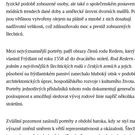
fyzické podobě zobrazené osoby, ale také o společenském postavení
módních trendech dané doby a umělecké úrovni dvorních malířů. Po
jsou většinou vytvořeny olejem na plátně a mnohé z nich dosahují
nadživotní velikosti, což zdůrazňovalo moc a prestiž zobrazených
šlechticů.
Mezi nejvýznamnější portréty patří obrazy členů rodu Redern, který
vlastnil Frýdlant od roku 1558 až do dvacátého století.
Rod Redern 
jedním z nejvlivnějších šlechtických rodů v českých zemích
a jejich
působení na frýdlantském panství zanechalo hluboký otisk v podob
architektonických úprav, hospodářského rozvoje i kulturního života.
Portréty jednotlivých příslušníků tohoto rodu dokumentují generačn
posloupnost a umožňují sledovat vývoj rodové linie napříč několika
stoletími.
Zvláštní pozornost zaslouží portréty z období baroka, kdy se styl m
výrazně změnil směrem k větší reprezentativnosti a okázalosti. Šlech