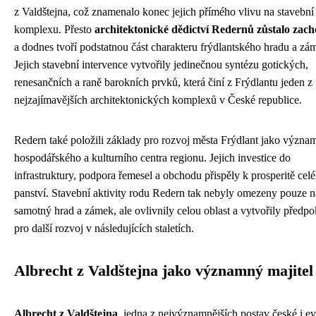
z Valdštejna, což znamenalo konec jejich přímého vlivu na stavební
komplexu. Přesto
architektonické dědictví Redernů zůstalo zac
a dodnes tvoří podstatnou část charakteru frýdlantského hradu a zá
Jejich stavební intervence vytvořily jedinečnou syntézu gotických,
renesančních a raně barokních prvků, která činí z Frýdlantu jeden z
nejzajímavějších architektonických komplexů v České republice.
Redern také položili základy pro rozvoj města Frýdlant jako význ
hospodářského a kulturního centra regionu. Jejich investice do
infrastruktury, podpora řemesel a obchodu přispěly k prosperitě cel
panství. Stavební aktivity rodu Redern tak nebyly omezeny pouze n
samotný hrad a zámek, ale ovlivnily celou oblast a vytvořily předp
pro další rozvoj v následujících staletích.
Albrecht z Valdštejna jako významný majitel
Albrecht z Valdštejna
, jedna z nejvýznamnějších postav české i e