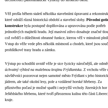
Věž prošla během staletí několika stavebními úpravami a rekonstru
které odráží různá historická období a stavební slohy.
Původní goti
konstrukce
byla postupně doplňována a upravována podle potřeb
jednotlivých majitelů hradu. Její masivní zdivo dosahuje značné tlo
což svědčí o důležitosti obranné funkce, kterou věž v minulosti plnil
Vstup do věže vede přes několik místností a chodeb, které jsou souč
prohlídkové trasy hradu a zámku.
Výstup po schodišti uvnitř věže je sice fyzicky náročnější, ale odmě
úchvatný výhled na malebnou krajinu Frýdlantska
. Z vrcholu věže
návštěvníci pozorovat nejen samotné město Frýdlant s jeho histori
jádrem, ale také okolní lesy, pole a vzdálené horské hřebeny. Za
příznivého počasí je možné spatřit i nejvyšší vrcholy Jizerských hor
Ještědského hřebenu, které tvoří přirozenou kulisu této části Libere
kraje.