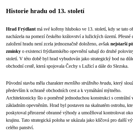
Historie hradu od 13. století
Hrad Frýdlant
má své kořeny hluboko ve 13. století, kdy se tato ob
nacházela na pomezí českého království a lužických území. Přesné
založení hradu není zcela jednoznačně doloženo, avšak
nejstarší p
zmínky
o existenci frýdlantského opevnění sahají do druhé polovin
století. V této době byl hrad vybudován jako strategický bod na důle
obchodní cestě, která spojovala Čechy s Lužicí a dále do Slezska.
Původní stavba měla charakter
menšího strážního hradu
, který slouž
především k ochraně obchodních cest a k vymáhání mýtného.
Architektonicky šlo o poměrně jednoduchou konstrukci s centrální v
základním opevněním. Hrad byl postaven na skalnatém ostrohu, kte
poskytoval přirozené obranné výhody a umožňoval kontrolovat oko
krajinu. Tato strategická poloha se ukázala jako klíčová pro další vý
celého panství.