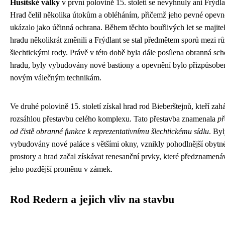
Husitské války
v první polovině 15. století se nevyhnuly ani Frýdla
Hrad čelil několika útokům a obléháním, přičemž jeho pevné opevn
ukázalo jako účinná ochrana. Během těchto bouřlivých let se majite
hradu několikrát změnili a Frýdlant se stal předmětem sporů mezi r
šlechtickými rody. Právě v této době byla dále posílena obranná sc
hradu, byly vybudovány nové bastiony a opevnění bylo přizpůsobe
novým válečným technikám.
Ve druhé polovině 15. století získal hrad rod Bieberštejnů, kteří zaháj
rozsáhlou přestavbu celého komplexu. Tato přestavba znamenala
př
od čistě obranné funkce k reprezentativnímu šlechtickému sídlu
. By
vybudovány nové paláce s většími okny, vznikly pohodlnější obytn
prostory a hrad začal získávat renesanční prvky, které předznamená
jeho pozdější proměnu v zámek.
Rod Redern a jejich vliv na stavbu