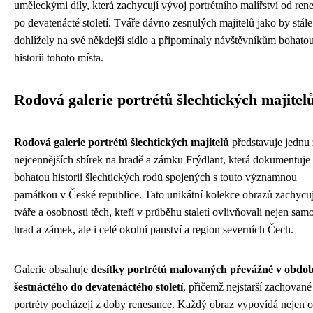
uměleckými díly, která zachycují vývoj portrétního malířství od ren
po devatenácté století. Tváře dávno zesnulých majitelů jako by stále
dohlížely na své někdejší sídlo a připomínaly návštěvníkům bohato
historii tohoto místa.
Rodová galerie portrétů šlechtických majitel
Rodová galerie portrétů šlechtických majitelů
představuje jednu 
nejcennějších sbírek na hradě a zámku Frýdlant, která dokumentuje
bohatou historii šlechtických rodů spojených s touto významnou
památkou v České republice. Tato unikátní kolekce obrazů zachycu
tváře a osobnosti těch, kteří v průběhu staletí ovlivňovali nejen sam
hrad a zámek, ale i celé okolní panství a region severních Čech.
Galerie obsahuje
desítky portrétů malovaných převážně v obdob
šestnáctého do devatenáctého století
, přičemž nejstarší zachované
portréty pocházejí z doby renesance. Každý obraz vypovídá nejen o