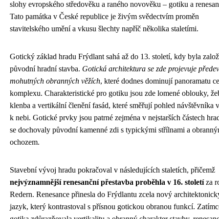
slohy evropského středověku a raného novověku – gotiku a renesan
Tato památka v České republice je živým svědectvím proměn
stavitelského umění a vkusu šlechty napříč několika staletími.
Gotický základ hradu Frýdlant sahá až do 13. století, kdy byla zalo
původní hradní stavba.
Gotická architektura se zde projevuje přede
mohutných obranných věžích
, které dodnes dominují panoramatu c
komplexu. Charakteristické pro gotiku jsou zde lomené oblouky, ž
klenba a vertikální členění fasád, které směřují pohled návštěvníka 
k nebi. Gotické prvky jsou patrné zejména v nejstarších částech hra
se dochovaly původní kamenné zdi s typickými střílnami a obrann
ochozem.
Stavební vývoj hradu pokračoval v následujících staletích, přičemž
nejvýznamnější renesanční přestavba proběhla v 16. století
za r
Redern. Renesance přinesla do Frýdlantu zcela nový architektonick
jazyk, který kontrastoval s přísnou gotickou obranou funkcí. Zatím
gotika zdůrazňovala vertikalitu a obranný charakter stavby, renesan