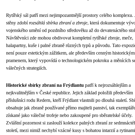
Rytířský sál patří mezi nejimpozantnější prostory celého komplexu.
stěny zdobí
rozsáhlá sbírka zbraní a zbroje
, která dokumentuje výv
vojenského umění od pozdního středověku až do devatenáctého stol
Návštěvníci zde mohou obdivovat kompletní rytířské zbroje, meče,
halapartny, kuše i palné zbraně různých typů a původu. Tato expozi
není pouze estetickým zážitkem, ale především cenným historickým
pramenem, který vypovídá o technologickém pokroku a měnících s
válečných strategiích.
Historické sbírky zbraní na Frýdlantu
patří k nejrozsáhlejším a
nejkvalitnějším v České republice. Jejich základ položili především
příslušníci rodu Redern, kteří Frýdlant vlastnili po dlouhá staletí. Sb
obsahuje jak zbraně používané přímo majiteli panství, tak exemplář
získané jako válečné trofeje nebo zakoupené pro sběratelské účely.
Zvláštní pozornost si zaslouží kolekce palných zbraní ze sedmnácté
století, mezi nimiž nechybí vzácné kusy s bohatou intarzií a rytinami