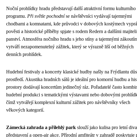
Noční prohlídky hradu představují další atraktivní formu kulturního
programu.
Při světle pochodní
se návštěvníci vydávají tajemnými
chodbami a komnatami, kde průvodci v dobových kostýmech vyprá
pověsti a historické příběhy spjate s rodem Redern a dalšími majiteli
panství. Atmosféra nočního hradu s jeho stíny a tajemnými zákoutí
vytváří nezapomenutelný zážitek, který se výrazně liší od běžných
denních prohlídek.
Hudební festivaly a koncerty klasické hudby našly na Frýdlantu důs
prostředí. Akustika hradních sálů je ideální pro komorní hudbu a his
prostory dodávají koncertům jedinečný ráz. Pořadatelé často kombin
hudební produkci s tematickými výstavami nebo dobovými prohlíd
čímž vytvářejí komplexní kulturní zážitek pro návštěvníky všech
věkových kategorií.
Zámecká zahrada a přilehlý park
slouží jako kulisa pro letní div
představení a open-air akce. Přírodní amfiteátr v zahradě poskytuje 