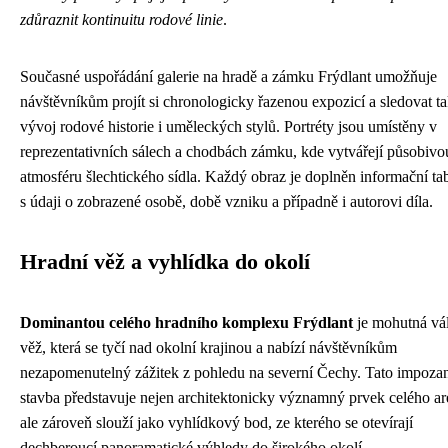
zdůraznit kontinuitu rodové linie
.
Současné uspořádání galerie na hradě a zámku Frýdlant umožňuje
návštěvníkům projít si chronologicky řazenou expozicí a sledovat t
vývoj rodové historie i uměleckých stylů. Portréty jsou umístěny v
reprezentativních sálech a chodbách zámku, kde vytvářejí působivo
atmosféru šlechtického sídla. Každý obraz je doplněn informační t
s údaji o zobrazené osobě, době vzniku a případně i autorovi díla.
Hradní věž a vyhlídka do okolí
Dominantou celého hradního komplexu Frýdlant
je mohutná vá
věž, která se tyčí nad okolní krajinou a nabízí návštěvníkům
nezapomenutelný zážitek z pohledu na severní Čechy. Tato impozan
stavba představuje nejen architektonicky významný prvek celého ar
ale zároveň slouží jako vyhlídkový bod, ze kterého se otevírají
dechberoucí panoramatické výhledy do širokého okolí.