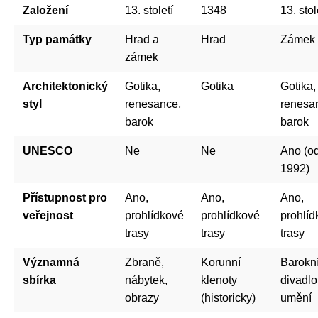
Založení
13. století
1348
13. stol
Typ památky
Hrad a
Hrad
Zámek
zámek
Architektonický
Gotika,
Gotika
Gotika,
styl
renesance,
renesa
barok
barok
UNESCO
Ne
Ne
Ano (o
1992)
Přístupnost pro
Ano,
Ano,
Ano,
veřejnost
prohlídkové
prohlídkové
prohlíd
trasy
trasy
trasy
Významná
Zbraně,
Korunní
Barokn
sbírka
nábytek,
klenoty
divadlo
obrazy
(historicky)
umění