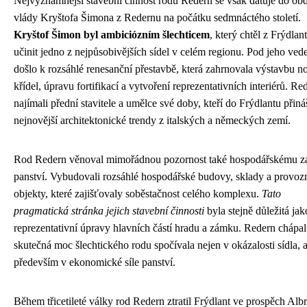
Nejvýznamnější stavební činnost rodu Redern se však datuje do ob
vlády Kryštofa Šimona z Redernu na počátku sedmnáctého století.
Kryštof Šimon byl ambiciózním šlechticem
, který chtěl z Frýdlan
učinit jedno z nejpůsobivějších sídel v celém regionu. Pod jeho ve
došlo k rozsáhlé renesanční přestavbě, která zahrnovala výstavbu 
křídel, úpravu fortifikací a vytvoření reprezentativních interiérů. Red
najímali přední stavitele a umělce své doby, kteří do Frýdlantu přiná
nejnovější architektonické trendy z italských a německých zemí.
Rod Redern věnoval mimořádnou pozornost také hospodářskému z
panství. Vybudovali rozsáhlé hospodářské budovy, sklady a provoz
objekty, které zajišťovaly soběstačnost celého komplexu.
Tato
pragmatická stránka jejich stavební činnosti
byla stejně důležitá jak
reprezentativní úpravy hlavních částí hradu a zámku. Redern chápali
skutečná moc šlechtického rodu spočívala nejen v okázalosti sídla, a
především v ekonomické síle panství.
Během třicetileté války rod Redern ztratil Frýdlant ve prospěch Alb