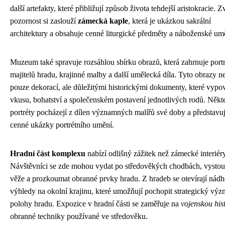
další artefakty, které přibližují způsob života tehdejší aristokracie. Z
pozornost si zaslouží
zámecká kaple
, která je ukázkou sakrální
architektury a obsahuje cenné liturgické předměty a náboženské um
Muzeum také spravuje rozsáhlou sbírku obrazů, která zahrnuje port
majitelů hradu, krajinné malby a další umělecká díla. Tyto obrazy n
pouze dekorací, ale důležitými historickými dokumenty, které vypov
vkusu, bohatství a společenském postavení jednotlivých rodů. Někt
portréty pocházejí z dílen významných malířů své doby a představuj
cenné ukázky portrétního umění.
Hradní část komplexu
nabízí odlišný zážitek než zámecké interiéry
Návštěvníci se zde mohou vydat po středověkých chodbách, vystou
věže a prozkoumat obranné prvky hradu. Z hradeb se otevírají nádh
výhledy na okolní krajinu, které umožňují pochopit strategický vý
polohy hradu. Expozice v hradní části se zaměřuje na
vojenskou hist
obranné techniky používané ve středověku.