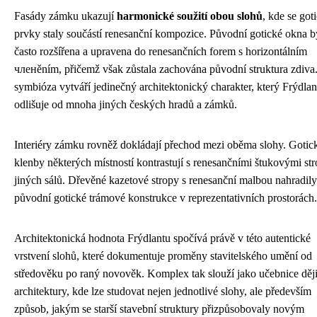
Fasády zámku ukazují
harmonické soužití obou slohů
, kde se got
prvky staly součástí renesanční kompozice. Původní gotické okna b
často rozšířena a upravena do renesančních forem s horizontálním
членěním, přičemž však zůstala zachována původní struktura zdiva
symbióza vytváří jedinečný architektonický charakter, který Frýdlan
odlišuje od mnoha jiných českých hradů a zámků.
Interiéry zámku rovněž dokládají přechod mezi oběma slohy. Gotic
klenby některých místností kontrastují s renesančními štukovými st
jiných sálů. Dřevěné kazetové stropy s renesanční malbou nahradily
původní gotické trámové konstrukce v reprezentativních prostorách.
Architektonická hodnota Frýdlantu spočívá právě v této autentické
vrstvení slohů, které dokumentuje proměny stavitelského umění od
středověku po raný novověk. Komplex tak slouží jako učebnice děj
architektury, kde lze studovat nejen jednotlivé slohy, ale především
způsob, jakým se starší stavební struktury přizpůsobovaly novým