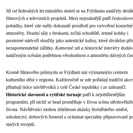
Již od šedesátých let minulého století se na Frýdlantu natáčely desít
filmových a televizních projektů. Mezi nejznámější patří českoslov
pohádky, které zde našly dokonalé prostředí pro vytvoření kouzelné
atmosféry. Hradní sály s freskami, točitá schodiště, temné kobky i
prostorné nádvoří sloužily jako autentické kulisy, které divákům při
nezapomenutelné zážitky.
Kamenné zdi a historické interiéry
dodáv
natáčeným scénám potřebnou věrohodnost a atmosféru dávných čas
Kromě filmového průmyslu se Frýdlant stal významným centrem
kulturního dění v regionu. Každoročně se zde pořádají tradiční akce
přitahují tisíce návštěvníků z celé České republiky i ze zahraničí.
Historické slavnosti a rytířské turnaje
patří k nejoblíbenějším
programům, při nichž se hrad proměňuje v živou scénu středověké
života. Návštěvníci mohou zhlédnout ukázky šermířského umění,
sokolnictví, dobových řemesel a ochutnat speciality připravované p
starých receptů.