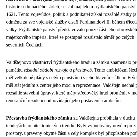
historie sedmnáctého století, se stal majitelem frýdlantského panství
1621. Tento vojevůdce, politik a podnikatel získal rozsáhlé statky j
odměnu za své vojenské služby císaři Ferdinandovi II. během třiceti
války. Frýdlantské panství představovalo pouze část jeho obrovské
majetkového impéria, které se postupně rozrůstalo téměř po celých
severních Čechách.
Valdštejnovo vlastnictví frýdlantského hradu a zámku znamenalo pr
památku
zásadní období rozvoje a přestaveb
. Tento ambiciózní šlec
měl velkolepé plány s celým panstvím i s jeho hlavním sídlem. Frýd
měl stát jedním z center jeho moci a reprezentace. Valdštejn nechal 
rozsáhlé stavební úpravy, které měly středověký hrad proměnit v m
renesanční rezidenci odpovídající jeho postavení a ambicím.
Přestavba frýdlantského zámku
za Valdštejna probíhala v duchu
tehdejších architektonických trendů. Byly vybudovány nové reprez
prostory, upraveny obytné části a celý komplex byl přizpůsoben po