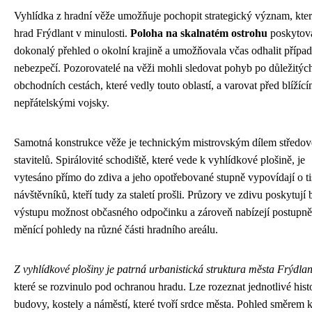
Vyhlídka z hradní věže umožňuje pochopit strategický význam, kte
hrad Frýdlant v minulosti.
Poloha na skalnatém ostrohu
poskytov
dokonalý přehled o okolní krajině a umožňovala včas odhalit přípa
nebezpečí. Pozorovatelé na věži mohli sledovat pohyb po důležitýc
obchodních cestách, které vedly touto oblastí, a varovat před blížící
nepřátelskými vojsky.
Samotná konstrukce věže je technickým mistrovským dílem středo
stavitelů. Spirálovité schodiště, které vede k vyhlídkové plošině, je
vytesáno přímo do zdiva a jeho opotřebované stupně vypovídají o ti
návštěvníků, kteří tudy za staletí prošli. Průzory ve zdivu poskytují
výstupu možnost občasného odpočinku a zároveň nabízejí postupně
měnící pohledy na různé části hradního areálu.
Z vyhlídkové plošiny je patrná urbanistická struktura města Frýdlan
které se rozvinulo pod ochranou hradu. Lze rozeznat jednotlivé hist
budovy, kostely a náměstí, které tvoří srdce města. Pohled směrem 