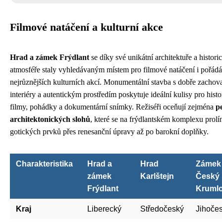
Filmové natáčení a kulturní akce
Hrad a zámek Frýdlant
se díky své unikátní architektuře a histori
atmosféře staly vyhledávaným místem pro filmové natáčení i pořádá
nejrůznějších kulturních akcí. Monumentální stavba s dobře zachov
interiéry a autentickým prostředím poskytuje ideální kulisy pro histo
filmy, pohádky a dokumentární snímky. Režiséři oceňují zejména
p
architektonických slohů
, které se na frýdlantském komplexu prolín
gotických prvků přes renesanční úpravy až po barokní doplňky.
Charakteristika
Hrad a
Hrad
Zámek
zámek
Karlštejn
Český
Frýdlant
Kruml
Kraj
Liberecký
Středočeský
Jihoče