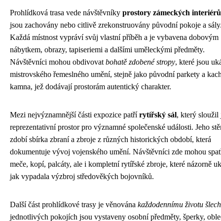
Prohlídková trasa vede návštěvníky
prostory zámeckých interiérů
jsou zachovány nebo citlivě zrekonstruovány původní pokoje a sály
Každá místnost vypráví svůj vlastní příběh a je vybavena dobovým
nábytkem, obrazy, tapiseriemi a dalšími uměleckými předměty.
Návštěvníci mohou obdivovat
bohatě zdobené stropy
, které jsou u
mistrovského řemeslného umění, stejně jako původní parkety a kac
kamna, jež dodávají prostorám autentický charakter.
Mezi nejvýznamnější části expozice patří
rytířský sál
, který sloužil
reprezentativní prostor pro významné společenské události. Jeho st
zdobí sbírka zbraní a zbroje z různých historických období, která
dokumentuje vývoj vojenského umění. Návštěvníci zde mohou spatř
meče, kopí, palcáty, ale i kompletní rytířské zbroje, které názorně uk
jak vypadala výzbroj středověkých bojovníků.
Další část prohlídkové trasy je věnována
každodennímu životu šlech
jednotlivých pokojích jsou vystaveny osobní předměty, šperky, oble