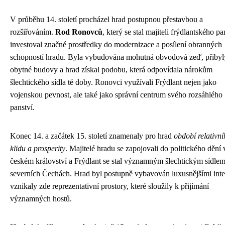
V průběhu 14. století procházel hrad postupnou přestavbou a
rozšiřováním.
Rod Ronovců
, který se stal majiteli frýdlantského pa
investoval značné prostředky do modernizace a posílení obranných
schopností hradu. Byla vybudována mohutná obvodová zeď, přibyly
obytné budovy a hrad získal podobu, která odpovídala nárokům
šlechtického sídla té doby. Ronovci využívali Frýdlant nejen jako
vojenskou pevnost, ale také jako správní centrum svého rozsáhlého
panství.
Konec 14. a začátek 15. století znamenaly pro hrad
období relativn
klidu a prosperity
. Majitelé hradu se zapojovali do politického dění 
českém království a Frýdlant se stal významným šlechtickým sídlem
severních Čechách. Hrad byl postupně vybavován luxusnějšími inte
vznikaly zde reprezentativní prostory, které sloužily k přijímání
významných hostů.