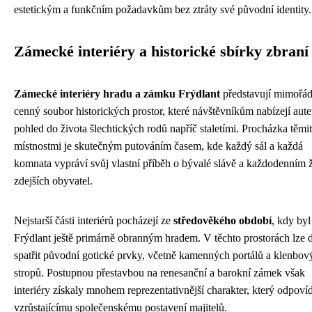
estetickým a funkčním požadavkům bez ztráty své původní identity.
Zámecké interiéry a historické sbírky zbraní
Zámecké interiéry hradu a zámku Frýdlant
představují mimořá
cenný soubor historických prostor, které návštěvníkům nabízejí aute
pohled do života šlechtických rodů napříč staletími. Procházka těmi
místnostmi je skutečným putováním časem, kde každý sál a každá
komnata vypráví svůj vlastní příběh o bývalé slávě a každodenním 
zdejších obyvatel.
Nejstarší části interiérů pocházejí ze
středověkého období
, kdy byl
Frýdlant ještě primárně obranným hradem. V těchto prostorách lze 
spatřit původní gotické prvky, včetně kamenných portálů a klenbov
stropů. Postupnou přestavbou na renesanční a barokní zámek však
interiéry získaly mnohem reprezentativnější charakter, který odpoví
vzrůstajícímu společenskému postavení majitelů.