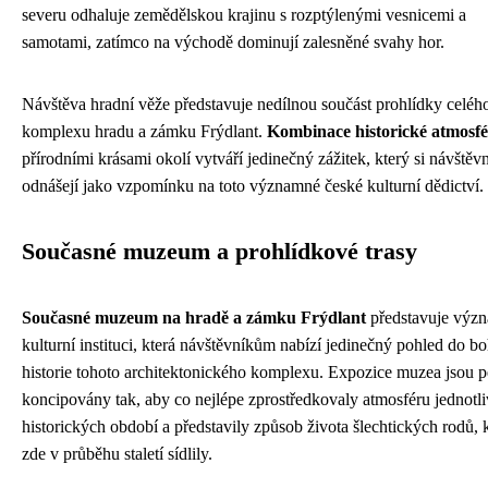
severu odhaluje zemědělskou krajinu s rozptýlenými vesnicemi a
samotami, zatímco na východě dominují zalesněné svahy hor.
Návštěva hradní věže představuje nedílnou součást prohlídky celéh
komplexu hradu a zámku Frýdlant.
Kombinace historické atmosf
přírodními krásami okolí vytváří jedinečný zážitek, který si návštěvn
odnášejí jako vzpomínku na toto významné české kulturní dědictví.
Současné muzeum a prohlídkové trasy
Současné muzeum na hradě a zámku Frýdlant
představuje výz
kulturní instituci, která návštěvníkům nabízí jedinečný pohled do bo
historie tohoto architektonického komplexu. Expozice muzea jsou p
koncipovány tak, aby co nejlépe zprostředkovaly atmosféru jednotl
historických období a představily způsob života šlechtických rodů, 
zde v průběhu staletí sídlily.