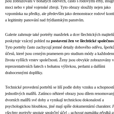
jsou zobrazováni v bohatých oděvech, často s rodovými erby, insig
moci nebo v plné vojenské zbroji. Tyto obrazy sloužily nejen jako
vzpomínka na předky, ale především jako demonstrace rodové konti
a legitimity panování nad frýdlantským panstvím.
Galerie zahrnuje také portréty manželek a dcer šlechtických majitelů
poskytuje vzácný pohled na
postavení žen ve šlechtické společnos
Tyto portréty často zachycují jemné detaily dobového oděvu, šperk
účesů, které jsou cenným pramenem pro studium módy a každoden
života vyšších vrstev společnosti. Ženy jsou obvykle zobrazovány v
reprezentativních šatech s bohatou výšivkou, perlami a dalšími
drahocennými doplňky.
Technické provedení portrétů se liší podle doby vzniku a schopností
jednotlivých malířů. Zatímco některé obrazy jsou dílem renomovan
dvorních malířů své doby a vynikají technickou dokonalostí a
psychologickou hloubkou, jiné mají spíše dokumentární charakter.
P
všechny portréty spojuje společný účel – uchovat památku předků a