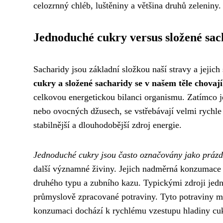
celozrnný chléb, luštěniny a většina druhů zeleniny.
Jednoduché cukry versus složené sac
Sacharidy jsou základní složkou naší stravy a jeji
cukry a složené sacharidy se v našem těle chovají
celkovou energetickou bilanci organismu. Zatímco 
nebo ovocných džusech, se vstřebávají velmi rychle
stabilnější a dlouhodobější zdroj energie.
Jednoduché cukry jsou často označovány jako prázd
další významné živiny. Jejich nadměrná konzumace 
druhého typu a zubního kazu. Typickými zdroji jedno
průmyslově zpracované potraviny. Tyto potraviny m
konzumaci dochází k rychlému vzestupu hladiny cuk