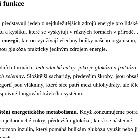
í funkce
ředstavují jeden z nejdůležitějších zdrojů energie pro lidské 
ku a kyslíku, které se vyskytují v různých formách v přírodě.
 energii
, kterou využívají všechny buňky našeho organismu,
sou glukóza prakticky jediným zdrojem energie.
adních formách.
Jednoduché cukry, jako je glukóza a fruktóza,
ch zeleniny
. Složitější sacharidy, především škroby, jsou obsa
orií jsou vlákniny, které sice patří mezi uhlohydráty, ale tělo
 správné fungování trávicího systému.
štění energetického metabolismu
. Když konzumujeme potra
á na jednoduché cukry, především glukózu, která se následně
 hormon inzulín, který pomáhá buňkám glukózu využít nebo ji
alech.