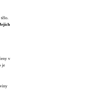
tělo.
Jejich
ženy v
 je
viny