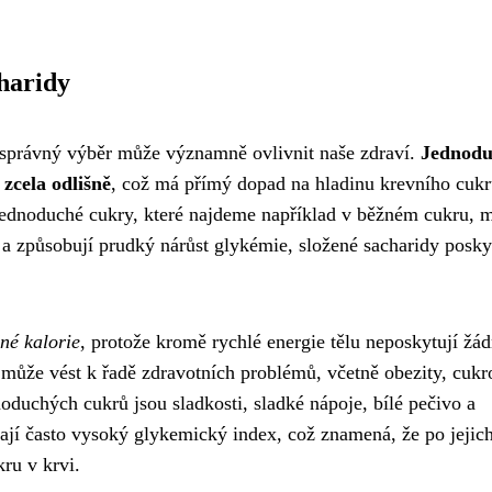
haridy
ch správný výběr může významně ovlivnit naše zdraví.
Jednodu
 zcela odlišně
, což má přímý dopad na hladinu krevního cukr
jednoduché cukry, které najdeme například v běžném cukru, 
 a způsobují prudký nárůst glykémie, složené sacharidy posky
né kalorie
, protože kromě rychlé energie tělu neposkytují žá
může vést k řadě zdravotních problémů, včetně obezity, cuk
duchých cukrů jsou sladkosti, sladké nápoje, bílé pečivo a
ají často vysoký glykemický index, což znamená, že po jejic
ru v krvi.