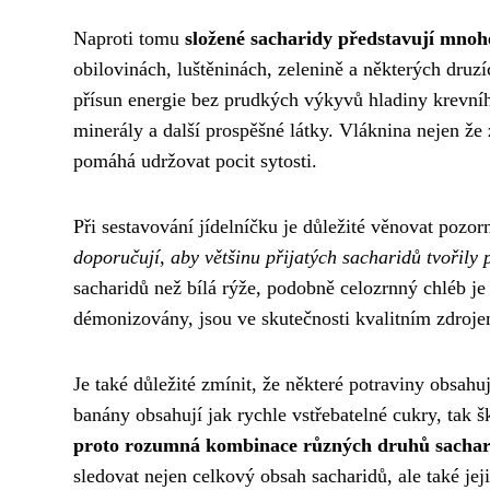
Naproti tomu
složené sacharidy představují mnoh
obilovinách, luštěninách, zelenině a některých druzíc
přísun energie bez prudkých výkyvů hladiny krevníh
minerály a další prospěšné látky. Vláknina nejen že
pomáhá udržovat pocit sytosti.
Při sestavování jídelníčku je důležité věnovat poz
doporučují, aby většinu přijatých sacharidů tvořily 
sacharidů než bílá rýže, podobně celozrnný chléb je 
démonizovány, jsou ve skutečnosti kvalitním zdroj
Je také důležité zmínit, že některé potraviny obsah
banány obsahují jak rychle vstřebatelné cukry, tak š
proto rozumná kombinace různých druhů sacha
sledovat nejen celkový obsah sacharidů, ale také jej