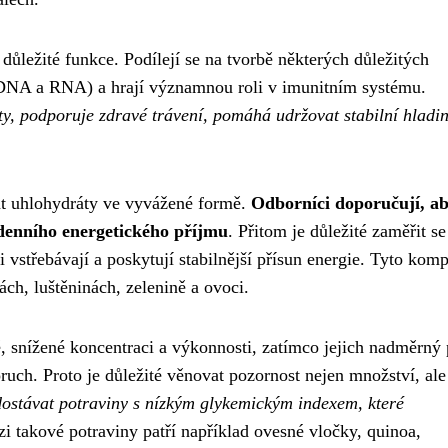
důležité funkce. Podílejí se na tvorbě některých důležitých
 (DNA a RNA) a hrají významnou roli v imunitním systému.
ty, podporuje zdravé trávení, pomáhá udržovat stabilní hladi
at uhlohydráty ve vyvážené formě.
Odborníci doporučují, a
 denního energetického příjmu
. Přitom je důležité zaměřit se
 vstřebávají a poskytují stabilnější přísun energie. Tyto kom
ch, luštěninách, zelenině a ovoci.
 snížené koncentraci a výkonnosti, zatímco jejich nadměrný 
ruch. Proto je důležité věnovat pozornost nejen množství, ale
ostávat potraviny s nízkým glykemickým indexem, které
zi takové potraviny patří například ovesné vločky, quinoa,