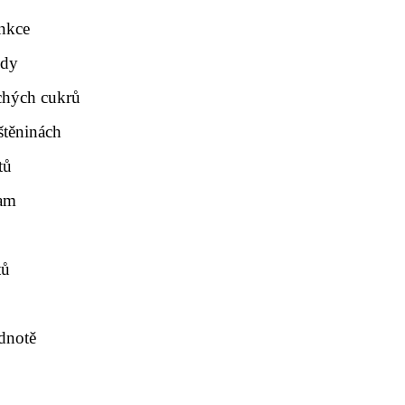
unkce
idy
chých cukrů
štěninách
tů
nam
tů
dnotě