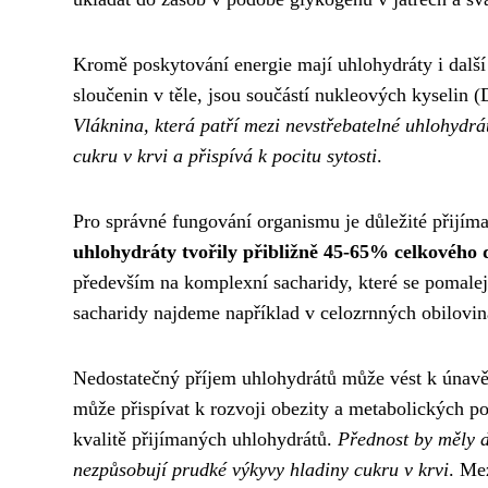
Kromě poskytování energie mají uhlohydráty i další 
sloučenin v těle, jsou součástí nukleových kyselin
Vláknina, která patří mezi nevstřebatelné uhlohydrá
cukru v krvi a přispívá k pocitu sytosti
.
Pro správné fungování organismu je důležité přijím
uhlohydráty tvořily přibližně 45-65% celkového
především na komplexní sacharidy, které se pomaleji
sacharidy najdeme například v celozrnných obiloviná
Nedostatečný příjem uhlohydrátů může vést k únavě,
může přispívat k rozvoji obezity a metabolických po
kvalitě přijímaných uhlohydrátů.
Přednost by měly d
nezpůsobují prudké výkyvy hladiny cukru v krvi
. Me