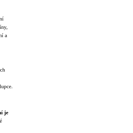
ní
íny,
ní a
ých
lupce.
í je
é