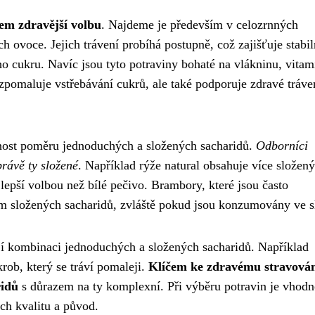
em zdravější volbu
. Najdeme je především v celozrnných
h ovoce. Jejich trávení probíhá postupně, což zajišťuje stabil
o cukru. Navíc jsou tyto potraviny bohaté na vlákninu, vitam
 zpomaluje vstřebávání cukrů, ale také podporuje zdravé tráve
ornost poměru jednoduchých a složených sacharidů.
Odborníci
právě ty složené
. Například rýže natural obsahuje více složen
lepší volbou než bílé pečivo. Brambory, které jsou často
em složených sacharidů, zvláště pokud jsou konzumovány ve s
ují kombinaci jednoduchých a složených sacharidů. Například
krob, který se tráví pomaleji.
Klíčem ke zdravému stravován
ridů
s důrazem na ty komplexní. Při výběru potravin je vhodn
ich kvalitu a původ.