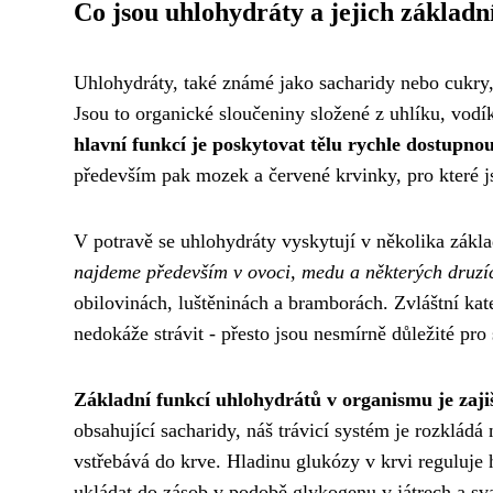
Co jsou uhlohydráty a jejich základn
Uhlohydráty, také známé jako sacharidy nebo cukry, p
Jsou to organické sloučeniny složené z uhlíku, vodí
hlavní funkcí je poskytovat tělu rychle dostupnou
především pak mozek a červené krvinky, pro které j
V potravě se uhlohydráty vyskytují v několika zákl
najdeme především v ovoci, medu a některých druzí
obilovinách, luštěninách a bramborách. Zvláštní kateg
nedokáže strávit - přesto jsou nesmírně důležité pro
Základní funkcí uhlohydrátů v organismu je zaji
obsahující sacharidy, náš trávicí systém je rozklád
vstřebává do krve. Hladinu glukózy v krvi reguluje
ukládat do zásob v podobě glykogenu v játrech a sv