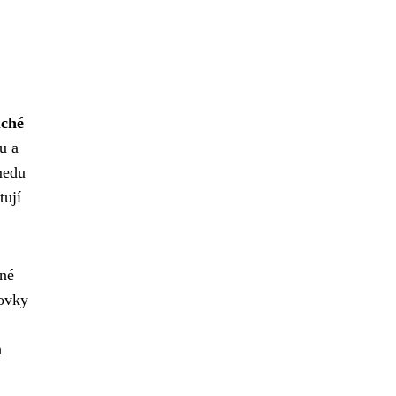
ché
u a
medu
tují
dné
rovky
h