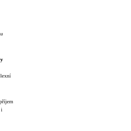
nu
by
plexní
příjem
 i