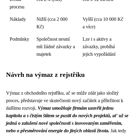
procesu
Náklady
Nižší (cca 2 000
Vyšší (cca 10 000 Kč
Kč)
a více)
Podmínky
Společnost nesmí
Lze i s aktivy a
mít žádné závazky a
závazky, probíhá
majetek
jejich vypořádání
Návrh na výmaz z rejstříku
Výmaz z obchodního rejstříku, ač se může zdát jako složitý
proces, představuje ve skutečnosti nový začátek a příležitost k
dalšímu rozvoji.
Výmaz umožňuje firmám uzavřít jednu
kapitolu a s čistým štítem se pustit do nových projektů, ať už se
jedná o založení nové společnosti s inovovaným zaměřením,
nebo o přesměrování energie do jiných oblastí života.
Jak tedy