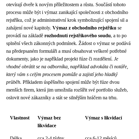
otevírají dveře k novým příležitostem a růstu. Součástí tohoto
procesu může být i výmaz zanikající společnosti z obchodního
rejstříku, což je administrativní krok symbolizující spojení sil a
zahájení nové kapitoly.
Výmaz z obchodního rejstříku
se
provádí na základě
rozhodnutí rejstříkového soudu
, a to po
splnění všech zákonných podmínek. Žádost o výmaz se podává
na předepsaném formuláři a musí obsahovat veškeré potřebné
dokumenty, jako je například projekt fúze či rozdělení.
Je
vhodné obrátit se na odborníka, například advokáta či notáře,
který vám s celým procesem pomůže a zajistí jeho hladký
průběh.
Příkladem úspěšného spojení může být fúze dvou
menších firem, která jim umožnila rozšířit své portfolio služeb,
oslovit nové zákazníky a stát se silnějším hráčem na trhu.
Vlastnost
Výmaz bez
Výmaz s likvidací
likvidace
Délka
cca 2-4 týdny
cca 6-12 měsíců