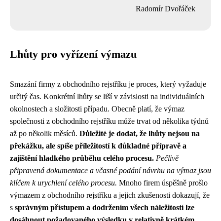
Radomír Dvořáček
Lhůty pro vyřízení výmazu
Smazání firmy z obchodního rejstříku je proces, který vyžaduje
určitý čas. Konkrétní lhůty se liší v závislosti na individuálních
okolnostech a složitosti případu. Obecně platí, že výmaz
společnosti z obchodního rejstříku může trvat od několika týdnů
až po několik měsíců.
Důležité je dodat, že lhůty nejsou na
překážku, ale spíše příležitostí k důkladné přípravě a
zajištění hladkého průběhu celého procesu.
Pečlivě
připravená dokumentace a včasné podání návrhu na výmaz jsou
klíčem k urychlení celého procesu.
Mnoho firem úspěšně prošlo
výmazem z obchodního rejstříku a jejich zkušenosti dokazují, že
s
správným přístupem a dodržením všech náležitostí lze
dosáhnout požadovaného výsledku v relativně krátkém