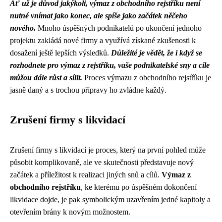
Ať už je důvod jakýkoli, výmaz z obchodního rejstříku není
nutné vnímat jako konec, ale spíše jako začátek něčeho
nového.
Mnoho úspěšných podnikatelů po ukončení jednoho
projektu zakládá nové firmy a využívá získané zkušenosti k
dosažení ještě lepších výsledků.
Důležité je vědět, že i když se
rozhodnete pro výmaz z rejstříku, vaše podnikatelské sny a cíle
můžou dále růst a sílit.
Proces výmazu z obchodního rejstříku je
jasně daný a s trochou přípravy ho zvládne každý.
Zrušení firmy s likvidací
Zrušení firmy s likvidací je proces, který na první pohled může
působit komplikovaně, ale ve skutečnosti představuje nový
začátek a příležitost k realizaci jiných snů a cílů.
Výmaz z
obchodního rejstříku
, ke kterému po úspěšném dokončení
likvidace dojde, je pak symbolickým uzavřením jedné kapitoly a
otevřením brány k novým možnostem.