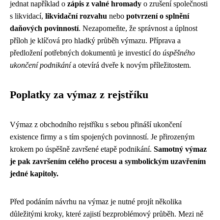
jednat například o
zápis z valné hromady
o zrušení společnosti
s likvidací,
likvidační rozvahu
nebo
potvrzení o splnění
daňových povinností
. Nezapomeňte, že správnost a úplnost
příloh je klíčová pro hladký průběh výmazu. Příprava a
předložení potřebných dokumentů je investicí do
úspěšného
ukončení podnikání
a otevírá dveře k novým příležitostem.
Poplatky za výmaz z rejstříku
Výmaz z obchodního rejstříku s sebou přináší ukončení
existence firmy a s tím spojených povinností. Je přirozeným
krokem po úspěšně završené etapě podnikání.
Samotný výmaz
je pak završením celého procesu a symbolickým uzavřením
jedné kapitoly.
Před podáním návrhu na výmaz je nutné projít několika
důležitými kroky, které zajistí bezproblémový průběh. Mezi ně