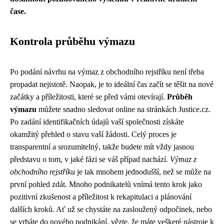
čase.
Kontrola průběhu výmazu
Po podání návrhu na výmaz z obchodního rejstříku není třeba
propadat nejistotě. Naopak, je to ideální čas začít se těšit na nové
začátky a příležitosti, které se před vámi otevírají.
Průběh
výmazu
můžete snadno sledovat online na stránkách Justice.cz.
Po zadání identifikačních údajů vaší společnosti získáte
okamžitý přehled o stavu vaší žádosti. Celý proces je
transparentní a srozumitelný, takže budete mít vždy jasnou
představu o tom, v jaké fázi se váš případ nachází.
Výmaz z
obchodního rejstříku
je tak mnohem jednodušší, než se může na
první pohled zdát. Mnoho podnikatelů vnímá tento krok jako
pozitivní zkušenost a příležitost k rekapitulaci a plánování
dalších kroků. Ať už se chystáte na zasloužený odpočinek, nebo
se vrháte do nového podnikání, vězte, že máte veškeré nástroje k