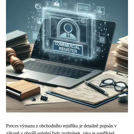
Proces výmazu z obchodního rejstříku je detailně popsán v
zákoně a obnáší splnění řady podmínek, jako je například