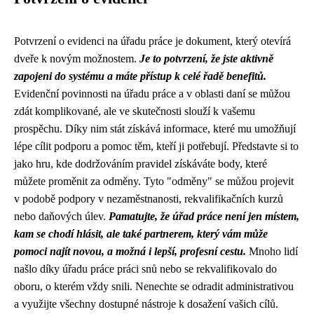
Potvrzení o evidenci na úřadu práce je dokument, který otevírá
dveře k novým možnostem.
Je to potvrzení, že jste aktivně
zapojeni do systému a máte přístup k celé řadě benefitů.
Evidenční povinnosti na úřadu práce a v oblasti daní se můžou
zdát komplikované, ale ve skutečnosti slouží k vašemu
prospěchu. Díky nim stát získává informace, které mu umožňují
lépe cílit podporu a pomoc těm, kteří ji potřebují. Představte si to
jako hru, kde dodržováním pravidel získáváte body, které
můžete proměnit za odměny. Tyto "odměny" se můžou projevit
v podobě podpory v nezaměstnanosti, rekvalifikačních kurzů
nebo daňových úlev.
Pamatujte, že úřad práce není jen místem,
kam se chodí hlásit, ale také partnerem, který vám může
pomoci najít novou, a možná i lepší, profesní cestu.
Mnoho lidí
našlo díky úřadu práce práci snů nebo se rekvalifikovalo do
oboru, o kterém vždy snili. Nenechte se odradit administrativou
a využijte všechny dostupné nástroje k dosažení vašich cílů.