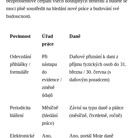
bezproblémové čerpání všech dostupných benefitů a budete se
moci plně soustředit na hledání nové práce a budování své
budoucnosti.
Povinnost
Úřad
Daně
práce
Odevzdání
Při
Daňové přiznání k dani z
přihlášky /
nástupu
příjmu fyzických osob do 31.
formuláře
do
března / 30. června (s
evidence /
daňovým poradcem)
změně
údajů
Periodicita
Měsíčně
Závisí na typu daně a plátce
hlášení
(hledání
(měsíčně, čtvrtletně, ročně)
práce)
Elektronické
Ano,
Ano, portál Moje daně