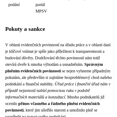
podání
portál
MPSV
Pokuty a sankce
V oblasti evidenčních povinností na úřadu práce a v oblasti daní
je klíčové vnímat je spíše jako příležitost k transparentnosti a
budování důvěry. Dodržování těchto povinností nám totiž
otevírá dveře k mnoha výhodám a usnadněním.
Správným
plněním evidenčních povinností
se nejen vyhneme případným
pokutám, ale především si zajistíme bezproblémový chod našeho
podnikání a finanční stability.
Úřad práce i finanční úřad nám v
případě nejasností nabízí pomocnou ruku v podobě
informačních materiálů a konzultací
. Mnoho podnikatelů již
ocenilo
přínos včasného a řádného plnění evidenčních
povinností
, které jim ušetřilo starosti a umožnilo plně se
soustředit na rozvoj svého podnikání.