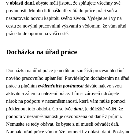
v oblasti daní
, abyste měli jistotu, že splňujete všechny své
povinnosti. Mnoho lidí našlo díky úřadu práce práci snů a
nastartovalo novou kapitolu svého života. Vydejte se i vy na
cestu za novými pracovními výzvami s vědomím, že vám úřad
práce bude oporou na vaší cestě.
Docházka na úřad práce
Docházka na úřad práce je nedílnou součástí procesu hledání
nového pracovního uplatnění. Pravidelným docházením na úřad
práce a plněním
evidenčních povinností
dáváte najevo svou
aktivitu a zájem o nalezení práce. Tím si zároveň udržujete
nárok na podporu v nezaměstnanosti, která vám může pomoci
překlenout toto období. Co se týče
daní
, je důležité vědět, že
podpora v nezaměstnanosti je osvobozena od daně z příjmu.
Nemusíte se tedy obávat, že byste z ní museli odvádět daň.
Naopak, úřad práce vám může pomoci i v oblasti daní. Poskytne