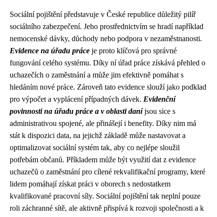
Sociální pojištění představuje v České republice důležitý pilíř
sociálního zabezpečení. Jeho prostřednictvím se hradí například
nemocenské dávky, důchody nebo podpora v nezaměstnanosti.
Evidence na úřadu práce
je proto klíčová pro správné
fungování celého systému. Díky ní úřad práce získává přehled o
uchazečích o zaměstnání a může jim efektivně pomáhat s
hledáním nové práce. Zároveň tato evidence slouží jako podklad
pro výpočet a vyplácení případných dávek.
Evidenční
povinnosti na úřadu práce a v oblasti daní
jsou sice s
administrativou spojené, ale přinášejí i benefity. Díky nim má
stát k dispozici data, na jejichž základě může nastavovat a
optimalizovat sociální systém tak, aby co nejlépe sloužil
potřebám občanů. Příkladem může být využití dat z evidence
uchazečů o zaměstnání pro cílené rekvalifikační programy, které
lidem pomáhají získat práci v oborech s nedostatkem
kvalifikované pracovní síly. Sociální pojištění tak neplní pouze
roli záchranné sítě, ale aktivně přispívá k rozvoji společnosti a k