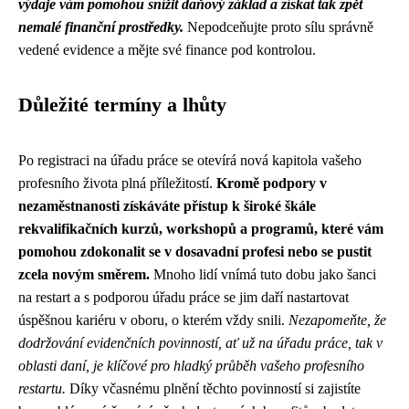
výdaje vám pomohou snížit daňový základ a získat tak zpět
nemalé finanční prostředky.
Nepodceňujte proto sílu správně
vedené evidence a mějte své finance pod kontrolou.
Důležité termíny a lhůty
Po registraci na úřadu práce se otevírá nová kapitola vašeho
profesního života plná příležitostí.
Kromě podpory v
nezaměstnanosti získáváte přístup k široké škále
rekvalifikačních kurzů, workshopů a programů, které vám
pomohou zdokonalit se v dosavadní profesi nebo se pustit
zcela novým směrem.
Mnoho lidí vnímá tuto dobu jako šanci
na restart a s podporou úřadu práce se jim daří nastartovat
úspěšnou kariéru v oboru, o kterém vždy snili.
Nezapomeňte, že
dodržování evidenčních povinností, ať už na úřadu práce, tak v
oblasti daní, je klíčové pro hladký průběh vašeho profesního
restartu.
Díky včasnému plnění těchto povinností si zajistíte