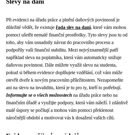
Slevy na dani
Při evidenci na úřadu práce a plnění daňových povinností je
důležité vědět, že existuje
řada slev na dani
, které vám mohou
pomoci ušetřit nemalé finanční prostředky. Tyto slevy jsou tu od
toho, aby vám usnadnily návrat do pracovního procesu a
podpořily vaši finanční stabilitu. Mezi nejvýznamnější patří
například sleva na poplatníka, která vám automaticky snižuje
daňovou povinnost. Dále můžete využít slevu na studenta,
pokud si během evidence doplňujete vzdělání, což vám může
otevřít dveře k novým pracovním příležitostem. Nezapomeňte
ani na slevu na invaliditu, která je tu pro ty, kteří to potřebují.
Informujte se o všech možnostech
na úřadu práce nebo na
finančním úřadě a využijte podpory, která vám náleží. I zdánlivě
malé úspory se počítají a mohou vám pomoci překlenout
náročnější období a motivovat vás k dosažení vašich cílů.