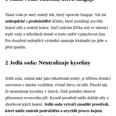
Slaná voda je starý známý trik, který opravdu funguje. Sůl má
antiseptické
a
protizánětlivé
účinky, které pomáhají urychlit
hojení aftů a zmírnit bolest. Stačí smíchat lžičku soli ve sklenici
teplé vody a několikrát denně si touto směsí vyplachovat ústa.
Pro dosažení nejlepších výsledků opakujte kloktadlo po jídle a
před spaním.
2 Jedlá soda: Neutralizuje kyseliny
Jedlá soda, známá také jako bikarbonát sodný, je běžnou domácí
surovinou s mnoha využitími, včetně úlevy od aftů. Působí tak,
že neutralizuje kyseliny v ústech, čímž pomáhá obnovit
přirozenou rovnováhu pH. Kyselé prostředí může dráždit afty a
zhoršovat jejich hojení.
Jedlá soda vytváří zásadité prostředí,
které může zmírnit podráždění a urychlit proces hojení.