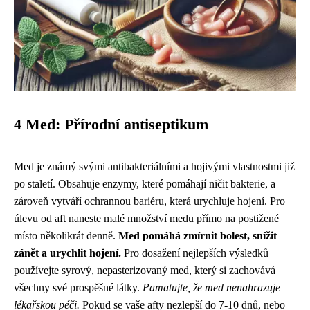
4 Med: Přírodní antiseptikum
Med je známý svými antibakteriálními a hojivými vlastnostmi již
po staletí. Obsahuje enzymy, které pomáhají ničit bakterie, a
zároveň vytváří ochrannou bariéru, která urychluje hojení. Pro
úlevu od aft naneste malé množství medu přímo na postižené
místo několikrát denně.
Med pomáhá zmírnit bolest, snížit
zánět a urychlit hojení.
Pro dosažení nejlepších výsledků
používejte syrový, nepasterizovaný med, který si zachovává
všechny své prospěšné látky.
Pamatujte, že med nenahrazuje
lékařskou péči.
Pokud se vaše afty nezlepší do 7-10 dnů, nebo