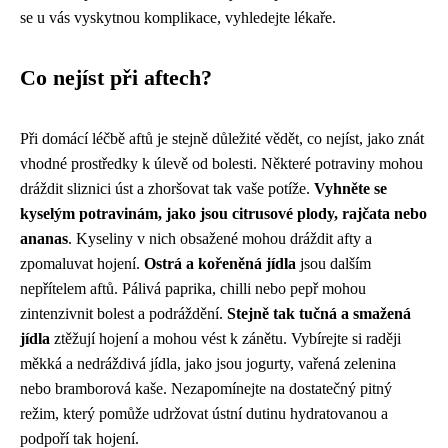
se u vás vyskytnou komplikace, vyhledejte lékaře.
Co nejíst při aftech?
Při domácí léčbě aftů je stejně důležité vědět, co nejíst, jako znát
vhodné prostředky k úlevě od bolesti. Některé potraviny mohou
dráždit sliznici úst a zhoršovat tak vaše potíže.
Vyhněte se
kyselým potravinám, jako jsou citrusové plody, rajčata nebo
ananas
. Kyseliny v nich obsažené mohou dráždit afty a
zpomaluvat hojení.
Ostrá a kořeněná jídla
jsou dalším
nepřítelem aftů. Pálivá paprika, chilli nebo pepř mohou
zintenzivnit bolest a podráždění.
Stejně tak tučná a smažená
jídla
ztěžují hojení a mohou vést k zánětu. Vybírejte si raději
měkká a nedráždivá jídla, jako jsou jogurty, vařená zelenina
nebo bramborová kaše. Nezapomínejte na dostatečný pitný
režim, který pomůže udržovat ústní dutinu hydratovanou a
podpoří tak hojení.