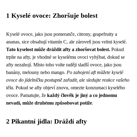
1 Kyselé ovoce: Zhoršuje bolest
Kyselé ovoce, jako jsou pomeranče, citrony, grapefruity a
ananas, sice obsahují vitamín C, ale zároveň jsou velmi kyselé.
Tato kyselost může dráždit afty a zhoršovat bolest.
Pokud
trpíte na afty, je vhodné se kyselému ovoci vyhýbat, dokud se
afty nezahojí. Místo toho volte raději sladší ovoce, jako jsou
banány, melouny nebo mango.
Po zahojení aft můžete kyselé
ovoce do jídelníčku postupně zařadit, ale sledujte reakce vašeho
těla.
Pokud se afty objeví znovu, omezte konzumaci kyselého
ovoce. Pamatujte, že
každý člověk je jiný a co jednomu
nevadí, může druhému způsobovat potíže
.
2 Pikantní jídla: Dráždí afty