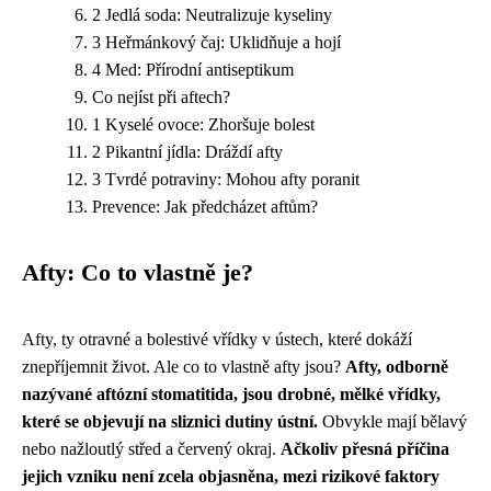
2 Jedlá soda: Neutralizuje kyseliny
3 Heřmánkový čaj: Uklidňuje a hojí
4 Med: Přírodní antiseptikum
Co nejíst při aftech?
1 Kyselé ovoce: Zhoršuje bolest
2 Pikantní jídla: Dráždí afty
3 Tvrdé potraviny: Mohou afty poranit
Prevence: Jak předcházet aftům?
Afty: Co to vlastně je?
Afty, ty otravné a bolestivé vřídky v ústech, které dokáží
znepříjemnit život. Ale co to vlastně afty jsou?
Afty, odborně
nazývané aftózní stomatitida, jsou drobné, mělké vřídky,
které se objevují na sliznici dutiny ústní.
Obvykle mají bělavý
nebo nažloutlý střed a červený okraj.
Ačkoliv přesná příčina
jejich vzniku není zcela objasněna, mezi rizikové faktory