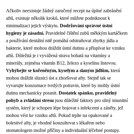
Ačkoliv neexistuje žádný zaručený recept na úplné zabránění
aftů, existuje několik kroků, které můžete podniknout k
minimalizaci jejich výskytu.
Dodržování správné ústní
hygieny je zásadní.
Pravidelné čištění zubů měkkým kartáčkem
a používání dentální nitě pomáhá odstraňovat zbytky jídla a
bakterie, které mohou dráždit ústní dutinu a přispívat ke vzniku
aftů. Důležitá je i vyvážená strava bohatá na vitamíny a
minerály, zejména vitamín B12, železo a kyselinu listovou.
Vyhýbejte se kořeněným, kyselým a slaným jídlům,
která
mohou dráždit sliznici úst a zhoršovat afty. Stejně tak se
vyvarujte konzumace tvrdých potravin, které by mohly ústní
dutinu mechanicky poranit.
Dostatek spánku, pravidelný
pohyb a zvládání stresu
jsou důležité faktory pro silný imunitní
systém, který je schopen lépe bojovat s infekcemi a záněty, jež
mohou vést ke vzniku aftů. Pokud trpíte na opakované a
bolestivé afty, je vhodné konzultovat s lékařem nebo
stomatologem možné příčiny a individuální léčebné postupy.