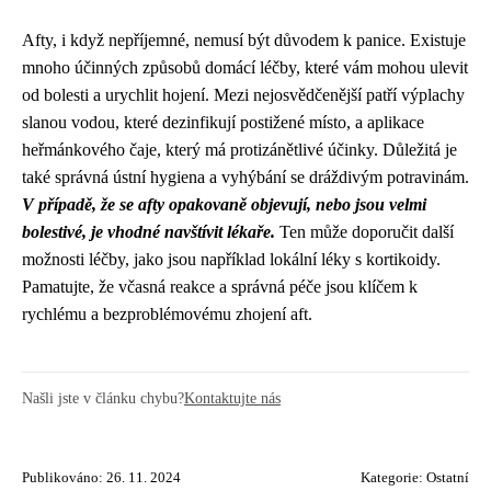
Afty, i když nepříjemné, nemusí být důvodem k panice. Existuje
mnoho účinných způsobů domácí léčby, které vám mohou ulevit
od bolesti a urychlit hojení. Mezi nejosvědčenější patří výplachy
slanou vodou, které dezinfikují postižené místo, a aplikace
heřmánkového čaje, který má protizánětlivé účinky. Důležitá je
také správná ústní hygiena a vyhýbání se dráždivým potravinám.
V případě, že se afty opakovaně objevují, nebo jsou velmi
bolestivé, je vhodné navštívit lékaře.
Ten může doporučit další
možnosti léčby, jako jsou například lokální léky s kortikoidy.
Pamatujte, že včasná reakce a správná péče jsou klíčem k
rychlému a bezproblémovému zhojení aft.
Našli jste v článku chybu?
Kontaktujte nás
Publikováno: 26. 11. 2024
Kategorie:
Ostatní