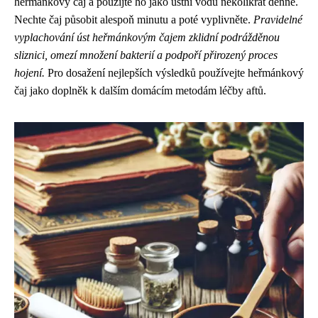
heřmánkový čaj a použijte ho jako ústní vodu několikrát denně.
Nechte čaj působit alespoň minutu a poté vyplivněte.
Pravidelné
vyplachování úst heřmánkovým čajem zklidní podrážděnou
sliznici, omezí množení bakterií a podpoří přirozený proces
hojení.
Pro dosažení nejlepších výsledků používejte heřmánkový
čaj jako doplněk k dalším domácím metodám léčby aftů.