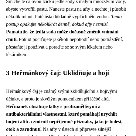
Smíchejte čajovou lžičku jedlé sody s malým množstvím vody,
abyste vytvořili pastu. Naneste pastu na afty a nechte ji působit
několik minut. Poté ústa důkladně vypláchněte vodou.
Tento
postup opakujte několikrát denně, dokud afty nezmizí.
Pamatujte, že jedlá soda může dočasně změnit vnímání
chuti.
Pokud pociťujete jakékoli nepohodlí nebo podráždění,
přestaňte ji používat a poraďte se se svým lékařem nebo
lékárníkem.
3 Heřmánkový čaj: Uklidňuje a hojí
Heřmánkový čaj je známý svými zklidňujícími a hojivými
účinky, a proto je skvělým pomocníkem při léčbě aftů.
Heřmánek obsahuje látky s protizánětlivými a
antibakteriálními vlastnostmi, které pomáhají urychlit
hojení aftů a zmírnit nepříjemné příznaky, jako je bolest,
otok a zarudnutí.
Na afty v ústech si připravte silnější