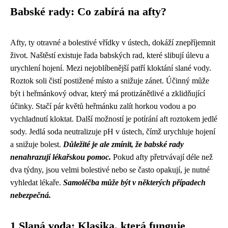
Babské rady: Co zabírá na afty?
Afty, ty otravné a bolestivé vřídky v ústech, dokáží znepříjemnit
život. Naštěstí existuje řada babských rad, které slibují úlevu a
urychlení hojení. Mezi nejoblíbenější patří kloktání slané vody.
Roztok soli čistí postižené místo a snižuje zánet. Účinný může
být i heřmánkový odvar, který má protizánětlivé a zklidňující
účinky. Stačí pár květů heřmánku zalít horkou vodou a po
vychladnutí kloktat. Další možností je potírání aft roztokem jedlé
sody. Jedlá soda neutralizuje pH v ústech, čímž urychluje hojení
a snižuje bolest.
Důležité je ale zmínit, že babské rady
nenahrazují lékařskou pomoc.
Pokud afty přetrvávají déle než
dva týdny, jsou velmi bolestivé nebo se často opakují, je nutné
vyhledat lékaře.
Samoléčba může být v některých případech
nebezpečná.
1 Slaná voda: Klasika, která funguje