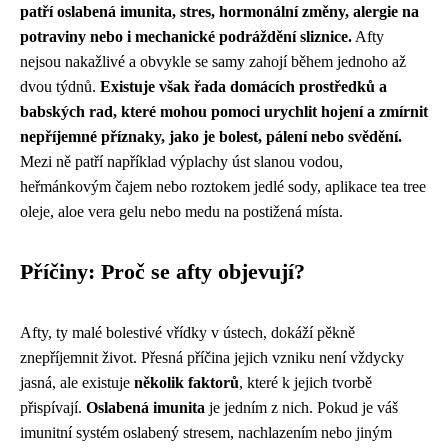
patří oslabená imunita, stres, hormonální změny, alergie na
potraviny nebo i mechanické podráždění sliznice.
Afty
nejsou nakažlivé a obvykle se samy zahojí během jednoho až
dvou týdnů.
Existuje však řada domácích prostředků a
babských rad, které mohou pomoci urychlit hojení a zmírnit
nepříjemné příznaky, jako je bolest, pálení nebo svědění.
Mezi ně patří například výplachy úst slanou vodou,
heřmánkovým čajem nebo roztokem jedlé sody, aplikace tea tree
oleje, aloe vera gelu nebo medu na postižená místa.
Příčiny: Proč se afty objevují?
Afty, ty malé bolestivé vřídky v ústech, dokáží pěkně
znepříjemnit život. Přesná příčina jejich vzniku není vždycky
jasná, ale existuje
několik faktorů
, které k jejich tvorbě
přispívají.
Oslabená imunita
je jedním z nich. Pokud je váš
imunitní systém oslabený stresem, nachlazením nebo jiným