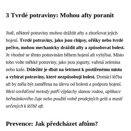
3 Tvrdé potraviny: Mohou afty poranit
Jistě, některé potraviny mohou dráždit afty a zhoršovat jejich
hojení.
Tvrdé potraviny, jako jsou chipsy, oříšky nebo tvrdé
pečivo, mohou mechanicky dráždit afty a způsobovat bolest.
Je vhodné se těmto potravinám během hojení aft vyhýbat. Místo
toho volte měkké potraviny, jako jsou jogurty, vařená zelenina
nebo kaše.
Důležité je dbát na šetrnost k postiženému místu
a vybírat potraviny, které nezpůsobují bolest.
Domácí léčba
aft by měla být zaměřena na úlevu od bolesti a podporu hojení.
Mezi osvědčené metody patří výplachy slanou vodou, aplikace
heřmánkového čaje nebo použití volně prodejných gelů a mastí
určených k léčbě aft.
Prevence: Jak předcházet aftům?