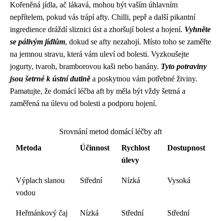
Kořeněná jídla, ač lákavá, mohou být vaším úhlavním
nepřítelem, pokud vás trápí afty. Chilli, pepř a další pikantní
ingredience dráždí sliznici úst a zhoršují bolest a hojení.
Vyhněte
se pálivým jídlům
, dokud se afty nezahojí. Místo toho se zaměřte
na jemnou stravu, která vám uleví od bolesti. Vyzkoušejte
jogurty, tvaroh, bramborovou kaši nebo banány.
Tyto potraviny
jsou šetrné k ústní dutině
a poskytnou vám potřebné živiny.
Pamatujte, že domácí léčba aft by měla být vždy šetrná a
zaměřená na úlevu od bolesti a podporu hojení.
Srovnání metod domácí léčby aft
Metoda
Účinnost
Rychlost
Dostupnost
úlevy
Výplach slanou
Střední
Nízká
Vysoká
vodou
Heřmánkový čaj
Nízká
Střední
Střední