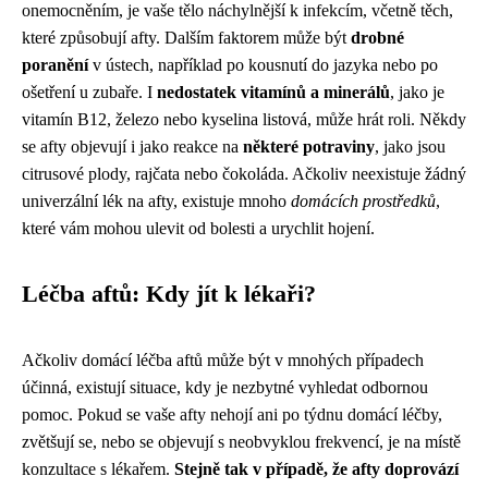
onemocněním, je vaše tělo náchylnější k infekcím, včetně těch,
které způsobují afty. Dalším faktorem může být
drobné
poranění
v ústech, například po kousnutí do jazyka nebo po
ošetření u zubaře. I
nedostatek vitamínů a minerálů
, jako je
vitamín B12, železo nebo kyselina listová, může hrát roli. Někdy
se afty objevují i jako reakce na
některé potraviny
, jako jsou
citrusové plody, rajčata nebo čokoláda. Ačkoliv neexistuje žádný
univerzální lék na afty, existuje mnoho
domácích prostředků
,
které vám mohou ulevit od bolesti a urychlit hojení.
Léčba aftů: Kdy jít k lékaři?
Ačkoliv domácí léčba aftů může být v mnohých případech
účinná, existují situace, kdy je nezbytné vyhledat odbornou
pomoc. Pokud se vaše afty nehojí ani po týdnu domácí léčby,
zvětšují se, nebo se objevují s neobvyklou frekvencí, je na místě
konzultace s lékařem.
Stejně tak v případě, že afty doprovází