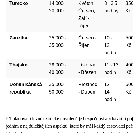
Turecko
14 000 -
Květen -
3 - 3,5
350
20 000
Červen,
hodiny
Kč
Září -
Říjen
Zanzibar
25 000 -
Červen -
10 -
500
35 000
Říjen
12
Kč
hodin
Thajsko
28 000 -
Listopad
11 - 13
400
40 000
- Březen
hodin
Kč
Dominikánská
35 000 -
Prosinec
12 -
600
republika
50 000
- Duben
14
Kč
hodin
Při plánování levné exotické dovolené je bezpečnost a zdravotní poj
jedním z nejdůležitějších aspektů, které by měl každý cestovatel pečl