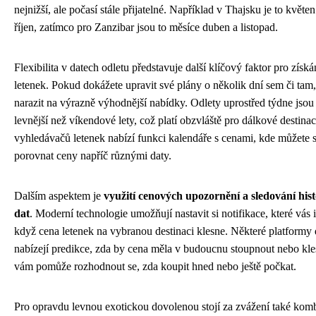
nejnižší, ale počasí stále přijatelné. Například v Thajsku je to květe
říjen, zatímco pro Zanzibar jsou to měsíce duben a listopad.
Flexibilita v datech odletu představuje další klíčový faktor pro získ
letenek. Pokud dokážete upravit své plány o několik dní sem či tam
narazit na výrazně výhodnější nabídky. Odlety uprostřed týdne jsou 
levnější než víkendové lety, což platí obzvláště pro dálkové destin
vyhledávačů letenek nabízí funkci kalendáře s cenami, kde můžete
porovnat ceny napříč různými daty.
Dalším aspektem je
využití cenových upozornění a sledování his
dat
. Moderní technologie umožňují nastavit si notifikace, které vás 
když cena letenek na vybranou destinaci klesne. Některé platformy
nabízejí predikce, zda by cena měla v budoucnu stoupnout nebo kle
vám pomůže rozhodnout se, zda koupit hned nebo ještě počkat.
Pro opravdu levnou exotickou dovolenou stojí za zvážení také kom