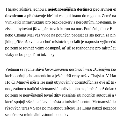
Thajsko zůstává jednou z
nejoblíbenějších destinací pro levnou e
dovolenou
a představuje ideální vstupní bránu do regionu. Země na
vynikající infrastrukturu pro backpackery s nesčetnými hostelami, k
získat ubytování již za pár stovek korun na noc. Pouliční jídlo v B
nebo Chiang Mai vás vyjde na pouhých padesát až sto korun za pl
jídlo, přičemž kvalita a chuť místních specialit je naprosto výjimeč
po zemi je rovněž velmi dostupná, ať už se rozhodnete pro místní a
vlaky nebo populární tuk-tuky.
Vietnam se rychle stává
favorizovanou destinací mezi zkušenými b
kteří oceňují jeho autenticitu a ještě nižší ceny než v Thajsku. V Ha
Ho Či Minově městě lze najít ubytování v dormitořích za dvě až tři 
noc, zatímco tradiční vietnamská polévka pho stojí méně než dolar.
po zemi je neuvěřitelně levné díky rozsáhlé síti nočních autobusů a 
které spojují všechna hlavní města a turistická centra. Vietnamská k
rýžových teras v Sapa po malebnou zátoku Ha Long nabízí nezapo
scenérie za minimální vstupní poplatky.