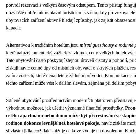
potvrdí rezervaci s velkým časovým odstupem. Tento přístup fungu
obzvláště dobře mimo hlavní turistickou sezónu, kdy provozovatelé
ubytovacích zařízení aktivně hledají způsoby, jak zajistit obsazenos
kapacit.
Alternativou k tradičním hotelům jsou
místní guesthousy a rodinné 
které nabízejí autentický zážitek za zlomek ceny velkých hotelových
Tato ubytování často poskytují stejnou úroveň čistoty a pohodlí, př
získají navíc cenné tipy od místních obyvatel o skrytých plážích, res
zajímavostech, které nenajdete v žádném průvodci. Komunikace s ma
těchto zařízení může vést k dalším slevám, zejména při delším poby
Sdílené ubytování prostřednictvím moderních platforem představuje 
výhodnou možnost, jak ušetřit významné finanční prostředky.
Pron
celého apartmánu nebo domu může být při cestování ve skupin
rodinou dokonce levnější než hotelové pokoje
, navíc získáte mož
si vlastní jídla, což dále snižuje celkové výdaje na dovolenou. Kuc