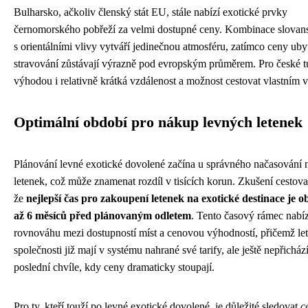
Bulharsko, ačkoliv členský stát EU, stále nabízí exotické prvky
černomorského pobřeží za velmi dostupné ceny. Kombinace slovans
s orientálními vlivy vytváří jedinečnou atmosféru, zatímco ceny uby
stravování zůstávají výrazně pod evropským průměrem. Pro české tu
výhodou i relativně krátká vzdálenost a možnost cestovat vlastním 
Optimální období pro nákup levných letenek
Plánování levné exotické dovolené začína u správného načasování
letenek, což může znamenat rozdíl v tisících korun. Zkušení cestova
že
nejlepší čas pro zakoupení letenek na exotické destinace je o
až 6 měsíců před plánovaným odletem
. Tento časový rámec nabíz
rovnováhu mezi dostupností míst a cenovou výhodností, přičemž le
společnosti již mají v systému nahrané své tarify, ale ještě nepřicház
poslední chvíle, kdy ceny dramaticky stoupají.
Pro ty, kteří touží po levné exotické dovolené, je důležité sledovat
c