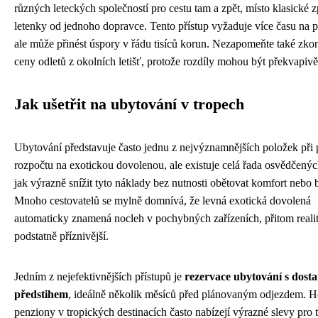
různých leteckých společností pro cestu tam a zpět, místo klasické z
letenky od jednoho dopravce. Tento přístup vyžaduje více času na p
ale může přinést úspory v řádu tisíců korun. Nezapomeňte také zkon
ceny odletů z okolních letišť, protože rozdíly mohou být překvapivě
Jak ušetřit na ubytování v tropech
Ubytování představuje často jednu z nejvýznamnějších položek při 
rozpočtu na exotickou dovolenou, ale existuje celá řada osvědčený
jak výrazně snížit tyto náklady bez nutnosti obětovat komfort nebo 
Mnoho cestovatelů se mylně domnívá, že levná exotická dovolená
automaticky znamená nocleh v pochybných zařízeních, přitom realit
podstatně příznivější.
Jedním z nejefektivnějších přístupů je
rezervace ubytování s dost
předstihem
, ideálně několik měsíců před plánovaným odjezdem. H
penziony v tropických destinacích často nabízejí výrazné slevy pro t