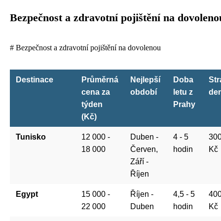
Bezpečnost a zdravotní pojištění na dovoleno
# Bezpečnost a zdravotní pojištění na dovolenou
Destinace
Průměrná
Nejlepší
Doba
Str
cena za
období
letu z
de
týden
Prahy
(Kč)
Tunisko
12 000 -
Duben -
4 - 5
300
18 000
Červen,
hodin
Kč
Září -
Říjen
Egypt
15 000 -
Říjen -
4,5 - 5
400
22 000
Duben
hodin
Kč