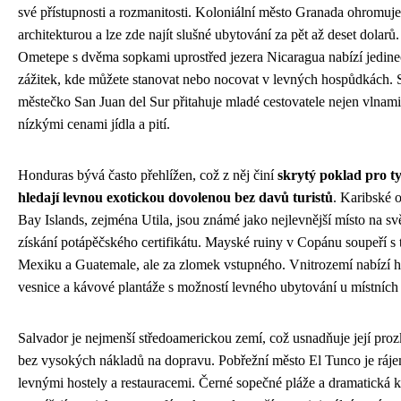
své přístupnosti a rozmanitosti. Koloniální město Granada ohromuje
architekturou a lze zde najít slušné ubytování za pět až deset dolarů
Ometepe s dvěma sopkami uprostřed jezera Nicaragua nabízí jedin
zážitek, kde můžete stanovat nebo nocovat v levných hospůdkách. 
městečko San Juan del Sur přitahuje mladé cestovatele nejen vlnami,
nízkými cenami jídla a pití.
Honduras bývá často přehlížen, což z něj činí
skrytý poklad pro ty
hledají levnou exotickou dovolenou bez davů turistů
. Karibské 
Bay Islands, zejména Utila, jsou známé jako nejlevnější místo na sv
získání potápěčského certifikátu. Mayské ruiny v Copánu soupeří s 
Mexiku a Guatemale, ale za zlomek vstupného. Vnitrozemí nabízí 
vesnice a kávové plantáže s možností levného ubytování u místních 
Salvador je nejmenší středoamerickou zemí, což usnadňuje její pr
bez vysokých nákladů na dopravu. Pobřežní město El Tunco je ráje
levnými hostely a restauracemi. Černé sopečné pláže a dramatická k