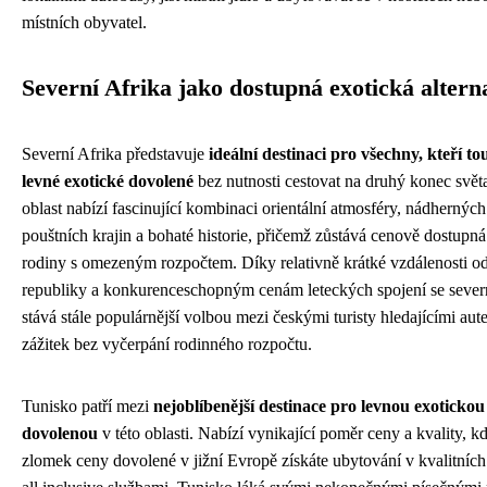
místních obyvatel.
Severní Afrika jako dostupná exotická altern
Severní Afrika představuje
ideální destinaci pro všechny, kteří to
levné exotické dovolené
bez nutnosti cestovat na druhý konec svět
oblast nabízí fascinující kombinaci orientální atmosféry, nádherných 
pouštních krajin a bohaté historie, přičemž zůstává cenově dostupná
rodiny s omezeným rozpočtem. Díky relativně krátké vzdálenosti o
republiky a konkurenceschopným cenám leteckých spojení se sever
stává stále populárnější volbou mezi českými turisty hledajícími aut
zážitek bez vyčerpání rodinného rozpočtu.
Tunisko patří mezi
nejoblíbenější destinace pro levnou exotickou
dovolenou
v této oblasti. Nabízí vynikající poměr ceny a kvality, k
zlomek ceny dovolené v jižní Evropě získáte ubytování v kvalitních