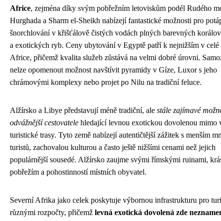
Africe
, zejména díky svým pobřežním letoviskům podél Rudého m
Hurghada a Sharm el-Sheikh nabízejí fantastické možnosti pro potá
šnorchlování v křišťálově čistých vodách plných barevných korálo
a exotických ryb. Ceny ubytování v Egyptě patří k nejnižším v celé
Africe, přičemž kvalita služeb zůstává na velmi dobré úrovni. Sam
nelze opomenout možnost navštívit pyramidy v Gíze, Luxor s jeho
chrámovými komplexy nebo projet po Nilu na tradiční feluce.
Alžírsko a Libye představují méně tradiční, ale
stále zajímavé možno
odvážnější cestovatele
hledající levnou exotickou dovolenou mimo 
turistické trasy. Tyto země nabízejí autentičtější zážitek s menším 
turistů, zachovalou kulturou a často ještě nižšími cenami než jejich
populárnější sousedé. Alžírsko zaujme svými římskými ruinami, kr
pobřežím a pohostinností místních obyvatel.
Severní Afrika jako celek poskytuje výbornou infrastrukturu pro turi
různými rozpočty, přičemž
levná exotická dovolená zde nezname