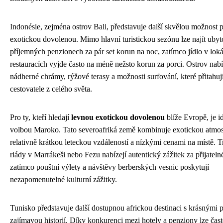
Indonésie, zejména ostrov Bali, představuje další skvělou možnost 
exotickou dovolenou. Mimo hlavní turistickou sezónu lze najít ubyt
příjemných penzionech za pár set korun na noc, zatímco jídlo v lok
restauracích vyjde často na méně nežsto korun za porci. Ostrov nabí
nádherné chrámy, rýžové terasy a možnosti surfování, které přitahuj
cestovatele z celého světa.
Pro ty, kteří hledají
levnou exotickou dovolenou
blíže Evropě, je i
volbou Maroko. Tato severoafriká země kombinuje exotickou atmos
relativně krátkou leteckou vzdáleností a nízkými cenami na místě. T
riády v Marrákeši nebo Fezu nabízejí autentický zážitek za přijateln
zatímco pouštní výlety a návštěvy berberských vesnic poskytují
nezapomenutelné kulturní zážitky.
Tunisko představuje další dostupnou africkou destinaci s krásnými 
zajímavou historií. Díky konkurenci mezi hotely a penziony lze čast