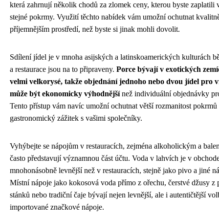
která zahrnují několik chodů za zlomek ceny, kterou byste zaplatili 
stejné pokrmy. Využití těchto nabídek vám umožní ochutnat kvalitněj
příjemnějším prostředí, než byste si jinak mohli dovolit.
Sdílení jídel je v mnoha asijských a latinskoamerických kulturách b
a restaurace jsou na to připraveny.
Porce bývají v exotických zemí
velmi velkorysé, takže objednání jednoho nebo dvou jídel pro ví
může být ekonomicky výhodnější
než individuální objednávky pr
Tento přístup vám navíc umožní ochutnat větší rozmanitost pokrmů a
gastronomický zážitek s vašimi společníky.
Vyhýbejte se nápojům v restauracích, zejména alkoholickým a bale
často představují významnou část účtu. Voda v lahvích je v obchod
mnohonásobně levnější než v restauracích, stejně jako pivo a jiné n
Místní nápoje jako kokosová voda přímo z ořechu, čerstvé džusy z 
stánků nebo tradiční čaje bývají nejen levnější, ale i autentičtější vo
importované značkové nápoje.