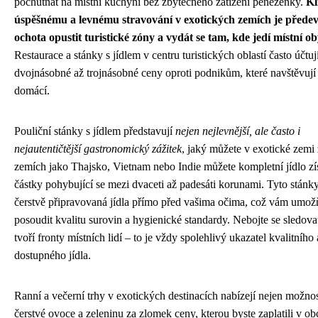
pochutnat na místní kuchyni bez zbytečného zatížení peněženky.
Kl
úspěšnému a levnému stravování v exotických zemích je přede
ochota opustit turistické zóny a vydát se tam, kde jedí místní ob
Restaurace a stánky s jídlem v centru turistických oblastí často účtuj
dvojnásobné až trojnásobné ceny oproti podnikům, které navštěvuj
domácí.
Pouliční stánky s jídlem představují
nejen nejlevnější, ale často i
nejautentičtější gastronomický zážitek
, jaký můžete v exotické zemi 
zemích jako Thajsko, Vietnam nebo Indie můžete kompletní jídlo zí
částky pohybující se mezi dvaceti až padesáti korunami. Tyto stánky
čerstvě připravovaná jídla přímo před vašima očima, což vám umož
posoudit kvalitu surovin a hygienické standardy. Nebojte se sledova
tvoří fronty místních lidí – to je vždy spolehlivý ukazatel kvalitního
dostupného jídla.
Ranní a večerní trhy v exotických destinacích nabízejí nejen možno
čerstvé ovoce a zeleninu za zlomek ceny, kterou byste zaplatili v o