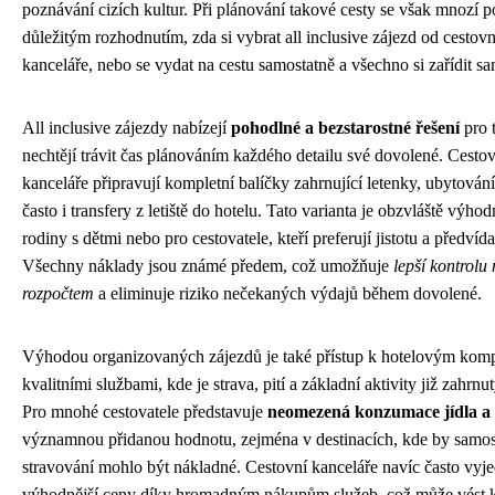
poznávání cizích kultur. Při plánování takové cesty se však mnozí po
důležitým rozhodnutím, zda si vybrat all inclusive zájezd od cestovn
kanceláře, nebo se vydat na cestu samostatně a všechno si zařídit sa
All inclusive zájezdy nabízejí
pohodlné a bezstarostné řešení
pro t
nechtějí trávit čas plánováním každého detailu své dovolené. Cesto
kanceláře připravují kompletní balíčky zahrnující letenky, ubytování
často i transfery z letiště do hotelu. Tato varianta je obzvláště výho
rodiny s dětmi nebo pro cestovatele, kteří preferují jistotu a předvída
Všechny náklady jsou známé předem, což umožňuje
lepší kontrolu
rozpočtem
a eliminuje riziko nečekaných výdajů během dovolené.
Výhodou organizovaných zájezdů je také přístup k hotelovým kom
kvalitními službami, kde je strava, pití a základní aktivity již zahrnu
Pro mnohé cestovatele představuje
neomezená konzumace jídla a
významnou přidanou hodnotu, zejména v destinacích, kde by samos
stravování mohlo být nákladné. Cestovní kanceláře navíc často vyje
výhodnější ceny díky hromadným nákupům služeb, což může vést k