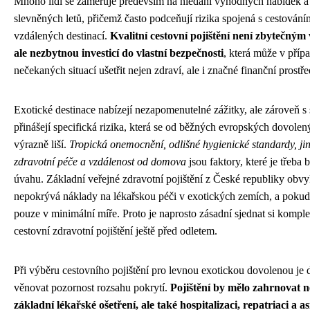
Mnoho lidí se zaměřuje především na hledání výhodných nabídek a
slevněných letů, přičemž často podceňují rizika spojená s cestován
vzdálených destinací.
Kvalitní cestovní pojištění není zbytečným
ale nezbytnou investicí do vlastní bezpečnosti
, která může v příp
nečekaných situací ušetřit nejen zdraví, ale i značné finanční prostř
Exotické destinace nabízejí nezapomenutelné zážitky, ale zároveň s
přinášejí specifická rizika, která se od běžných evropských dovolen
výrazně liší.
Tropická onemocnění, odlišné hygienické standardy, jin
zdravotní péče a vzdálenost od domova
jsou faktory, které je třeba b
úvahu. Základní veřejné zdravotní pojištění z České republiky obvy
nepokrývá náklady na lékařskou péči v exotických zemích, a pokud
pouze v minimální míře. Proto je naprosto zásadní sjednat si kompl
cestovní zdravotní pojištění ještě před odletem.
Při výběru cestovního pojištění pro levnou exotickou dovolenou je d
věnovat pozornost rozsahu pokrytí.
Pojištění by mělo zahrnovat n
základní lékařské ošetření, ale také hospitalizaci, repatriaci a as