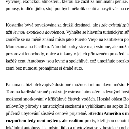
vytvářejí exotickou atmosféru, kterou lze zažít za minimální peníze.
pupusy, tradiční jídlo, stojí pouhých několik centů a nasytí vás na c
Kostarika bývá považována za dražší destinaci, ale
i zde existují způ
užít levnou exotickou dovolenou
. Vyhněte se hlavním turistickým st
zaměřte se na méně známá místa jako Puerto Viejo na karibském po
Montezuma na Pacifiku. Národní parky sice mají vstupné, ale možn
pozorovat lenochody, opice a tukany v jejich přirozeném prostředí st
každý cent. Autobusy jsou levné a spolehlivé, což umožňuje prozk
zemi bez nutnosti pronajímat si drahé auto.
Panama nabízí překvapivě dostupné možnosti mimo hlavní město. B
Toro na karibské straně poskytuje ostrovní atmosféru s levnými host
možností snorkování v křišťálově čistých vodách. Horská oblast Bo
milovníky přírody s turistickými stezkami a vyhlídkami na sopku Ba
přičemž ubytování zůstává cenově přijatelné.
Střední Amerika s 
rozpočtem tedy není mýtem, ale realitou
pro ty, kteří jsou ochotni
lokálními autobusy, jíst místní jídlo a ubytovávat se v hostelech neb