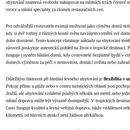
ubytování znamená svobodu nakupovat na místních trzích čerstvé t
ovoce a místní speciality za zlomek restauračních cen.
Pro odvážnější cestovatele existují možnosti jako
výměna domů neb
kdy si dvě rodiny z různých koutů světa navzájem vymění své dom
dobu dovolené. Tento koncept eliminuje náklady na ubytování témě
zároveň poskytuje autentický pohled na život v tropické destinaci.
funguje i systém hlídání domů, kdy cestovatelé bezplatně bydlí v ci
domech výměnou za péči o nemovitost, domácí zvířata nebo zahrad
Důležitým faktorem při hledání levného ubytování je
flexibilita v 
Pokoje přímo u pláže nebo v centru turistických oblastí jsou pochop
dražší, ale ubytování vzdálené pouhých několik set metrů nebo jednu
místní dopravy může být výrazně dostupnější. V tropických destina
často funguje kvalitní a levná veřejná doprava, takže vzdálenost něk
kilometrů od hlavních atrakcí není žádnou překážkou.