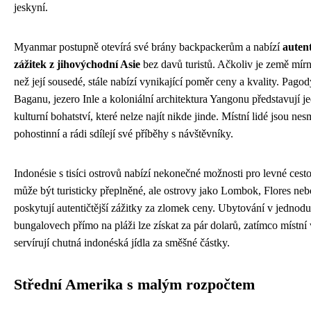
jeskyní.
Myanmar postupně otevírá své brány backpackerům a nabízí
auten
zážitek z jihovýchodní Asie
bez davů turistů. Ačkoliv je země mírn
než její sousedé, stále nabízí vynikající poměr ceny a kvality. Pagod
Baganu, jezero Inle a koloniální architektura Yangonu představují j
kulturní bohatství, které nelze najít nikde jinde. Místní lidé jsou nes
pohostinní a rádi sdílejí své příběhy s návštěvníky.
Indonésie s tisíci ostrovů nabízí nekonečné možnosti pro levné cesto
může být turisticky přeplněné, ale ostrovy jako Lombok, Flores ne
poskytují autentičtější zážitky za zlomek ceny. Ubytování v jednod
bungalovech přímo na pláži lze získat za pár dolarů, zatímco místn
servírují chutná indonéská jídla za směšné částky.
Střední Amerika s malým rozpočtem