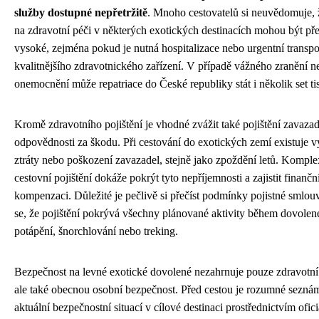
služby dostupné nepřetržitě
. Mnoho cestovatelů si neuvědomuje, 
na zdravotní péči v některých exotických destinacích mohou být př
vysoké, zejména pokud je nutná hospitalizace nebo urgentní transpo
kvalitnějšího zdravotnického zařízení. V případě vážného zranění n
onemocnění může repatriace do České republiky stát i několik set ti
Kromě zdravotního pojištění je vhodné zvážit také pojištění zavazad
odpovědnosti za škodu. Při cestování do exotických zemí existuje vy
ztráty nebo poškození zavazadel, stejně jako zpoždění letů. Komple
cestovní pojištění dokáže pokrýt tyto nepříjemnosti a zajistit finančn
kompenzaci. Důležité je pečlivě si přečíst podmínky pojistné smlouvy
se, že pojištění pokrývá všechny plánované aktivity během dovolené
potápění, šnorchlování nebo treking.
Bezpečnost na levné exotické dovolené nezahrnuje pouze zdravotní
ale také obecnou osobní bezpečnost. Před cestou je rozumné seznám
aktuální bezpečnostní situací v cílové destinaci prostřednictvím ofic