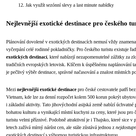
Jak využít sezónní slevy a last minute nabídky
Nejlevnější exotické destinace pro českého tu
Plánování dovolené v exotických destinacích nemusí vždy znamena
vyčerpání celé rodinné pokladničky. Pro českého turistu existuje řa
exotických destinací
, které nabízejí nezapomenutelné zážitky za z
tradičních evropských letovisk. Klíčem k úspěšnému naplánování t
je pečlivý výběr destinace, správné načasování a znalost místních 
Mezi
nejlevnější exotické destinace
pro české cestovatele patří b
Vietnam, kde lze za denní rozpočet kolem 500 korun pokrýt ubytová
i základní aktivity. Tato jihovýchodní asijská země nabízí úchvatné 
bohatou kulturu a vynikající místní kuchyni za ceny, které jsou pro
turistu velmi příznivé. Podobně atraktivní je i Thajsko, které sice v 
letech zažívá mírný nárůst cen, ale stále zůstává jednou z
nejdostupn
exotických destinací
s výbornou turistickou infrastrukturou.