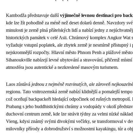
Kambodža představuje další
výjimečně levnou destinaci pro bac
kde lze žít pohodlně za méně než deset dolarů denně. Navzdory své
minulosti je země plná přátelských lidí a nabízí jedny z nejúchvatně
historických památek v celé Asii. Chrámový komplex Angkor Wat s
vyžaduje vstupní poplatek, ale zbytek země je nesmírně přístupný i 
nejskromnější rozpočty. Hlavní město Phnom Penh a plážové město
Sihanoukville nabízejí levné ubytování a stravování, přičemž místní 
atmosféra jsou autentické a nezkreslené masovým turismem.
Laos zůstává
jednou z nejméně rozvinutých, ale zároveň nejkouzelně
regionu. Tato vnitrozemská země nabízí klidnější a pomalejší tempo
což oceňují backpackeři hledající odpočinek od rušných metropolí.
Prabang s jeho buddhistickými chrámy a vodopády v okolí představ
duchovní centrum země, kde lze strávit týdny za velmi nízké nákla
Vieng, kdysi známý svými divokými večírky, se transformoval v des
milovníky přírody a dobrodružství s možnostmi kayakingu, túr a ob