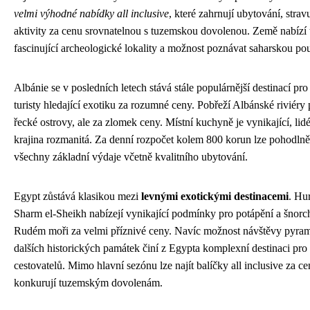
velmi výhodné nabídky all inclusive
, které zahrnují ubytování, strav
aktivity za cenu srovnatelnou s tuzemskou dovolenou. Země nabízí 
fascinující archeologické lokality a možnost poznávat saharskou po
Albánie se v posledních letech stává stále populárnější destinací pro
turisty hledající exotiku za rozumné ceny. Pobřeží Albánské riviéry
řecké ostrovy, ale za zlomek ceny. Místní kuchyně je vynikající, lidé 
krajina rozmanitá. Za denní rozpočet kolem 800 korun lze pohodlně
všechny základní výdaje včetně kvalitního ubytování.
Egypt zůstává klasikou mezi
levnými exotickými destinacemi
. Hu
Sharm el-Sheikh nabízejí vynikající podmínky pro potápění a šnorc
Rudém moři za velmi příznivé ceny. Navíc možnost návštěvy pyram
dalších historických památek činí z Egypta komplexní destinaci pro
cestovatelů. Mimo hlavní sezónu lze najít balíčky all inclusive za ce
konkurují tuzemským dovolenám.