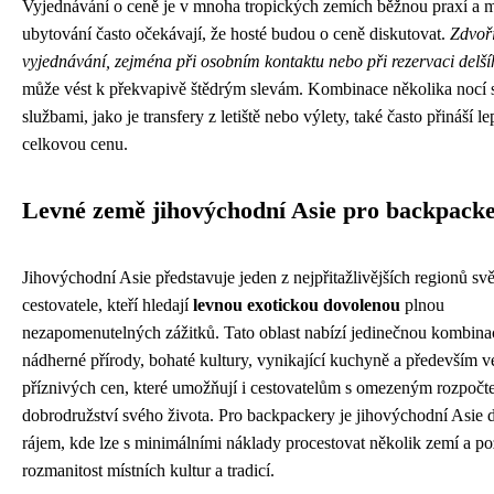
Vyjednávání o ceně je v mnoha tropických zemích běžnou praxí a m
ubytování často očekávají, že hosté budou o ceně diskutovat.
Zdvoři
vyjednávání, zejména při osobním kontaktu nebo při rezervaci delš
může vést k překvapivě štědrým slevám. Kombinace několika nocí s
službami, jako je transfery z letiště nebo výlety, také často přináší le
celkovou cenu.
Levné země jihovýchodní Asie pro backpack
Jihovýchodní Asie představuje jeden z nejpřitažlivějších regionů svě
cestovatele, kteří hledají
levnou exotickou dovolenou
plnou
nezapomenutelných zážitků. Tato oblast nabízí jedinečnou kombina
nádherné přírody, bohaté kultury, vynikající kuchyně a především v
příznivých cen, které umožňují i cestovatelům s omezeným rozpočt
dobrodružství svého života. Pro backpackery je jihovýchodní Asie 
rájem, kde lze s minimálními náklady procestovat několik zemí a po
rozmanitost místních kultur a tradicí.