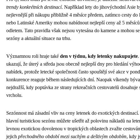
trendy konkrétních destinací
. Například lety do jihovýchodní Asie b
nejlevnější při nákupu přibližně 4 měsíce předem, zatímco cesty do
nebo Latinské Ameriky mohou nabídnout nejlepší ceny až 5 měsíců
odletem. Tato pravidla však nejsou vytesána do kamene a mohou se l
sezóny a aktuální situace na trhu.
Významnou roli hraje také
den v týdnu, kdy letenky nakupujete
.
ukazují, že úterý a středa jsou obecně nejlepší dny pro hledání výh
nabídek, protože letecké společnosti často spouštějí své akce v pond
konkurence reaguje během následujících dní. Naopak víkendy býva
nejdražší, kdy poptávka ze strany rekreačních cestovatelů dosahuje
vrcholu.
Sezónnost má zásadní vliv na ceny letenek do exotických destinací
hlavní turistickou sezónu můžete ušetřit až polovinu nákladů na lete
levnou exotickou dovolenou v tropických oblastech zvažte cestová
jejich
přechodného období mezi suchým a deštivým obdobím
, kdy 