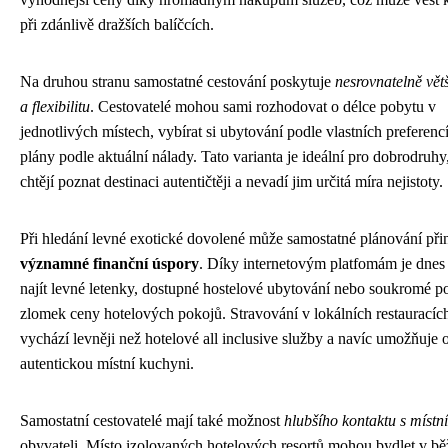
při zdánlivě dražších balíčcích.
Na druhou stranu samostatné cestování poskytuje
nesrovnatelně vět
a flexibilitu
. Cestovatelé mohou sami rozhodovat o délce pobytu v
jednotlivých místech, vybírat si ubytování podle vlastních preferenc
plány podle aktuální nálady. Tato varianta je ideální pro dobrodruhy,
chtějí poznat destinaci autentičtěji a nevadí jim určitá míra nejistoty.
Při hledání levné exotické dovolené může samostatné plánování při
významné finanční úspory
. Díky internetovým platfomám je dne
najít levné letenky, dostupné hostelové ubytování nebo soukromé p
zlomek ceny hotelových pokojů. Stravování v lokálních restauracíc
vychází levněji než hotelové all inclusive služby a navíc umožňuje 
autentickou místní kuchyni.
Samostatní cestovatelé mají také možnost
hlubšího kontaktu s místní
obyvateli. Místo izolovaných hotelových resortů mohou bydlet v b