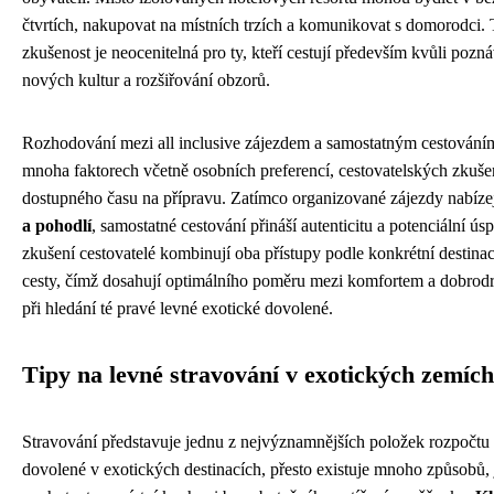
čtvrtích, nakupovat na místních trzích a komunikovat s domorodci. 
zkušenost je neocenitelná pro ty, kteří cestují především kvůli pozn
nových kultur a rozšiřování obzorů.
Rozhodování mezi all inclusive zájezdem a samostatným cestováním
mnoha faktorech včetně osobních preferencí, cestovatelských zkuše
dostupného času na přípravu. Zatímco organizované zájezdy nabíze
a pohodlí
, samostatné cestování přináší autenticitu a potenciální ú
zkušení cestovatelé kombinují oba přístupy podle konkrétní destinac
cesty, čímž dosahují optimálního poměru mezi komfortem a dobrod
při hledání té pravé levné exotické dovolené.
Tipy na levné stravování v exotických zemích
Stravování představuje jednu z nejvýznamnějších položek rozpočt
dovolené v exotických destinacích, přesto existuje mnoho způsobů, 