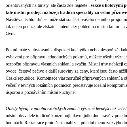
orientovaných na turisty, ale často zde najdete i
sekce s hotovými 
kde místní prodejci nabízejí tradiční speciality za velmi přízniv
Návštěva těchto trhů se může stát součástí vašeho denního programu
tak nejen peníze, ale získáte i autentický pohled na místní kulturu a
života.
Pokud máte v ubytování k dispozici kuchyňku nebo alespoň základ
vybavení pro přípravu jednoduchých pokrmů, můžete ušetřit význa
rozpočtu přípravou vlastních snídaní a svačin. Místní trhy nabízejí e
ovoce, čerstvé pečivo a další suroviny za ceny, které jsou často nižš
České republice. Kombinace vlastnoručně připravených snídaní a o
večeří v levných lokálních podnicích představuje ideální kompromi
úsporou a poznáváním místní kuchyně.
Obědy bývají v mnoha exotických zemích výrazně levnější než veče
místní obyvatelé tradičně konzumují hlavní jídlo dne právě v poledn
hodinách. Restaurace proto často nabízejí polední menu za zvýhodn