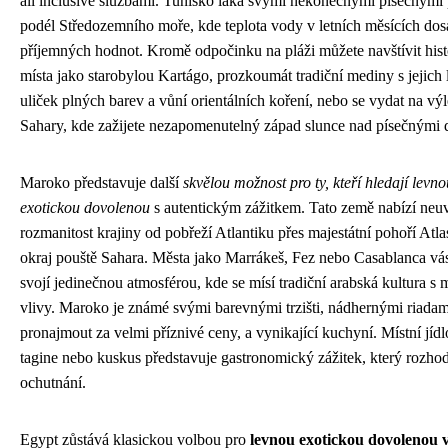
all inclusive službami. Tunisko láká svými nekonečnými písečnými
podél Středozemního moře, kde teplota vody v letních měsících dos
příjemných hodnot. Kromě odpočinku na pláži můžete navštívit hist
místa jako starobylou Kartágo, prozkoumát tradiční mediny s jejich 
uliček plných barev a vůní orientálních koření, nebo se vydat na výl
Sahary, kde zažijete nezapomenutelný západ slunce nad písečnými
Maroko představuje další
skvělou možnost pro ty, kteří hledají levno
exotickou dovolenou
s autentickým zážitkem. Tato země nabízí neuv
rozmanitost krajiny od pobřeží Atlantiku přes majestátní pohoří Atla
okraj pouště Sahara. Města jako Marrákeš, Fez nebo Casablanca vá
svojí jedinečnou atmosférou, kde se mísí tradiční arabská kultura s
vlivy. Maroko je známé svými barevnými trzišti, nádhernými riadami
pronajmout za velmi příznivé ceny, a vynikající kuchyní. Místní jídl
tagine nebo kuskus představuje gastronomický zážitek, který rozhod
ochutnání.
Egypt zůstává klasickou volbou pro
levnou exotickou dovolenou v