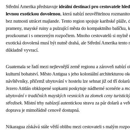
Střední Amerika představuje
ideální destinaci pro cestovatele hled
levnou exotickou dovolenou
, která nabízí neuvěřitelnou rozmanito
bez nutnosti utrácet majlande. Tento region spojuje karibské pláže, 
prameny, mayské ruiny a pulzující města do kompaktního balíčku, k
prozkoumat i s omezeným rozpočtem. Mnoho cestovatelů si mylně m
exotická dovolená musí být nutně drahá, ale Střední Amerika tento
důkladně vyvrací.
Guatemala se řadí mezi nejlevnější země regionu a zároveň nabízí o
kulturní bohatství. Město Antigua s jeho koloniální architekturou ok
návštěvníky, přičemž ubytování v hostelu lze sehnat již od tří dolarů
Jezero Atitlán obklopené sopkami poskytuje nádherné scenérie a
mo
ubytování v tradičních mayských vesnicích za zlomek ceny turistick
středisek
. Místní trhy nabízejí autentickou stravu za pár dolarů a veř
doprava je mimořádně cenově dostupná.
Nikaragua získává stále větší oblibu mezi cestovateli s malým rozp