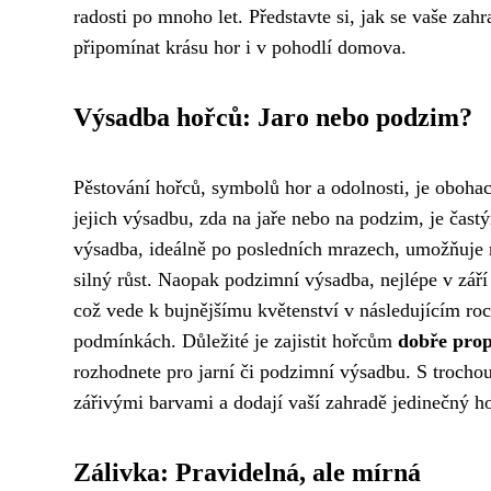
radosti po mnoho let. Představte si, jak se vaše za
připomínat krásu hor i v pohodlí domova.
Výsadba hořců: Jaro nebo podzim?
Pěstování hořců, symbolů hor a odolnosti, je obohac
jejich výsadbu, zda na jaře nebo na podzim, je čas
výsadba, ideálně po posledních mrazech, umožňuje ro
silný růst. Naopak podzimní výsadba, nejlépe v září
což vede k bujnějšímu květenství v následujícím ro
podmínkách. Důležité je zajistit hořcům
dobře prop
rozhodnete pro jarní či podzimní výsadbu. S trocho
zářivými barvami a dodají vaší zahradě jedinečný h
Zálivka: Pravidelná, ale mírná