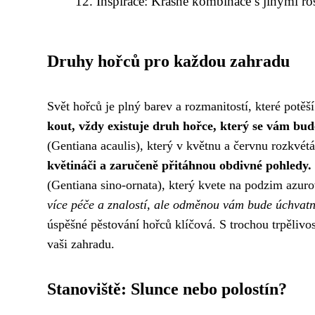
Inspirace: Krásné kombinace s jinými ro
Druhy hořců pro každou zahradu
Svět hořců je plný barev a rozmanitostí, které potě
kout, vždy existuje druh hořce, který se vám bud
(Gentiana acaulis), který v květnu a červnu rozkvé
květináči a zaručeně přitáhnou obdivné pohledy.
(Gentiana sino-ornata), který kvete na podzim azu
více péče a znalostí, ale odměnou vám bude úchvat
úspěšné pěstování hořců klíčová. S trochou trpělivos
vaši zahradu.
Stanoviště: Slunce nebo polostín?