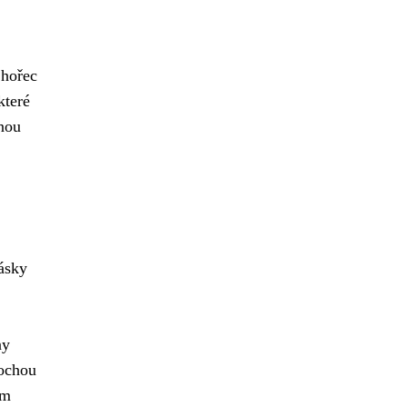
 hořec
které
nou
ásky
ny
rochou
em