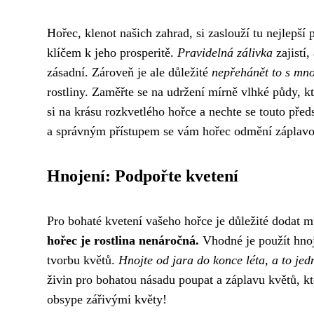
Hořec, klenot našich zahrad, si zaslouží tu nejlepší 
klíčem k jeho prosperitě.
Pravidelná zálivka
zajistí,
zásadní. Zároveň je ale důležité
nepřehánět to s mn
rostliny. Zaměřte se na udržení mírně vlhké půdy, 
si na krásu rozkvetlého hořce a nechte se touto předs
a správným přístupem se vám hořec odmění záplavou
Hnojení: Podpořte kvetení
Pro bohaté kvetení vašeho hořce je důležité dodat 
hořec je rostlina nenáročná.
Vhodné je použít hnoj
tvorbu květů.
Hnojte od jara do konce léta, a to jed
živin pro bohatou násadu poupat a záplavu květů, kte
obsype zářivými květy!