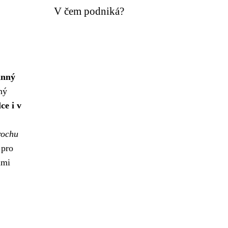
V čem podniká?
inný
ný
ce i v
rochu
 pro
imi