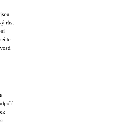
jsou
vý růst
ení
meňte
vosti
e
odpoří
tek
ec