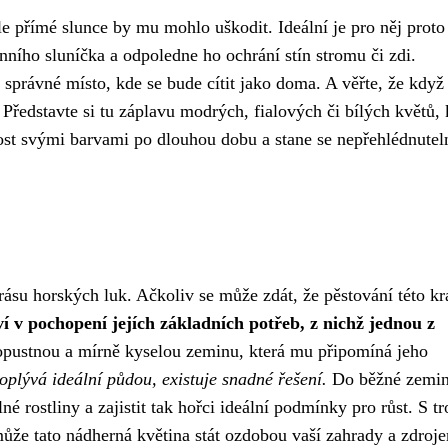
le přímé slunce by mu mohlo uškodit. Ideální je pro něj proto
nního sluníčka a odpoledne ho ochrání stín stromu či zdi.
to správné místo, kde se bude cítit jako doma. A věřte, že když
 Představte si tu záplavu modrých, fialových či bílých květů, 
st svými barvami po dlouhou dobu a stane se nepřehlédnutel
ásu horských luk. Ačkoliv se může zdát, že pěstování této kr
í v pochopení jejích základních potřeb, z nichž jednou z
pustnou a mírně kyselou zeminu, která mu připomíná jeho
oplývá ideální půdou, existuje snadné řešení.
Do běžné zemi
né rostliny a zajistit tak hořci ideální podmínky pro růst. S t
může tato nádherná květina stát ozdobou vaší zahrady a zdroj