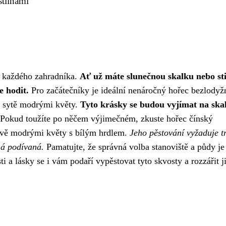
stlinami
ší každého zahradníka.
Ať už máte slunečnou skalku nebo st
e hodit.
Pro začátečníky je ideální nenáročný hořec bezlodyž
tá sytě modrými květy.
Tyto krásky se budou vyjímat na skal
Pokud toužíte po něčem výjimečném, zkuste hořec čínský
rově modrými květy s bílým hrdlem.
Jeho pěstování vyžaduje t
ná podívaná.
Pamatujte, že správná volba stanoviště a půdy je
ti a lásky se i vám podaří vypěstovat tyto skvosty a rozzářit j