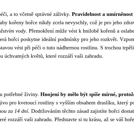
péči, a to včetně správné zálivky.
Pravidelnost a umírněnost
 aby kořeny hořce nikdy zcela nevyschly, což je pro jeho zdra
ožstvím vody
. Přemokření může vést k hnilobě kořenů a oslab
která hořci poskytne ideální podmínky pro jeho rozkvět. Vzpo
tavou vést při péči o tuto nádhernou rostlinu. S trochou trpěli
 úchvatných květů, které rozzáří vaši zahradu.
mu potřebné živiny.
Hnojení by mělo být spíše mírné, protož
ivo pro kvetoucí rostliny s vyšším obsahem draslíku, který p
nou za 14 dní.
Dodržováním těchto zásad zajistíte hořci dosta
ré rozzáří vaši zahradu. Představte si tu krásu, až se váš hoř