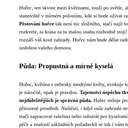
Hořec, ten skvost mezi květinami, touží po světle, a
stanoviště v mírném polostínu, kde si bude užívat ra
Pěstování hořce
tak není nic složitého, stačí najít 
rozkvete, ta krása za tu malou snahu rozhodně stojí!
rozzáří váš kout zahrady.
Hořec
vám bude dělat rado
ozdobou vašeho domova.
Půda: Propustná a mírně kyselá
Hořec, květina s nebesky modrými květy, evokuje kr
je náročné, opak je pravdou.
Tajemství úspěchu tkv
nejdůležitějších je správná půda.
Hořec miluje pro
přirozené prostředí.
Naštěstí, i když vaše zahrada ne
stačí zapracovat rašelinu nebo substrát pro kyselomil
péče a znalostí základních požadavků se tak i vám 