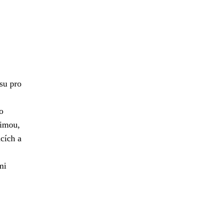
su pro
o
zimou,
cích a
mi