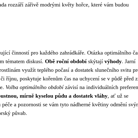
hrada rozzáří zářivě modrými květy hořce, které vám budou
ující činností pro každého zahrádkáře. Otázka optimálního ča
tým tématem diskusí.
Obě roční období
skýtají
výhody
. Jarní
stlinám využít teplého počasí a dostatek slunečního svitu pr
 či říjnu, poskytuje kořenům čas na uchycení se v půdě před 
ce.
Volba optimálního období
závisí na individuálních preferen
ustnou, mírně kyselou půdu a dostatek vláhy
, ať už se
u péče a pozornosti se vám tyto nádherné květiny odmění svý
orský půvab.