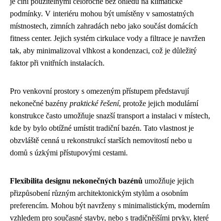
je činí použitelnými celoročně bez ohledu na klimatické
podmínky. V interiéru mohou být umístěny v samostatných
místnostech, zimních zahradách nebo jako součást domácích
fitness center. Jejich systém cirkulace vody a filtrace je navržen
tak, aby minimalizoval vlhkost a kondenzaci, což je důležitý
faktor při vnitřních instalacích.
Pro venkovní prostory s omezeným přístupem představují
nekonečné bazény
praktické řešení
, protože jejich modulární
konstrukce často umožňuje snazší transport a instalaci v místech,
kde by bylo obtížné umístit tradiční bazén. Tato vlastnost je
obzvláště cenná u rekonstrukcí starších nemovitostí nebo u
domů s úzkými přístupovými cestami.
Flexibilita designu nekonečných bazénů
umožňuje jejich
přizpůsobení různým architektonickým stylům a osobním
preferencím. Mohou být navrženy s minimalistickým, moderním
vzhledem pro současné stavby, nebo s tradičnějšími prvky, které