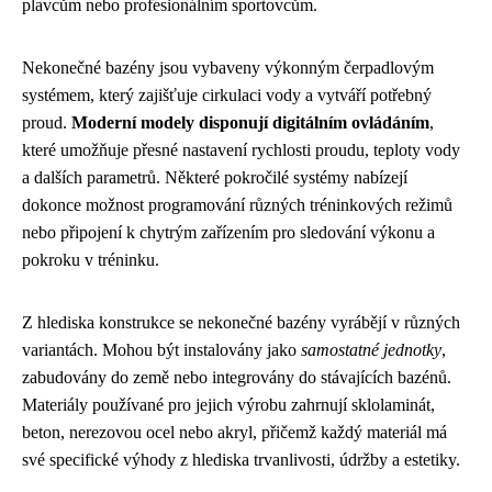
plavcům nebo profesionálním sportovcům.
Nekonečné bazény jsou vybaveny výkonným čerpadlovým
systémem, který zajišťuje cirkulaci vody a vytváří potřebný
proud.
Moderní modely disponují digitálním ovládáním
,
které umožňuje přesné nastavení rychlosti proudu, teploty vody
a dalších parametrů. Některé pokročilé systémy nabízejí
dokonce možnost programování různých tréninkových režimů
nebo připojení k chytrým zařízením pro sledování výkonu a
pokroku v tréninku.
Z hlediska konstrukce se nekonečné bazény vyrábějí v různých
variantách. Mohou být instalovány jako
samostatné jednotky
,
zabudovány do země nebo integrovány do stávajících bazénů.
Materiály používané pro jejich výrobu zahrnují sklolaminát,
beton, nerezovou ocel nebo akryl, přičemž každý materiál má
své specifické výhody z hlediska trvanlivosti, údržby a estetiky.