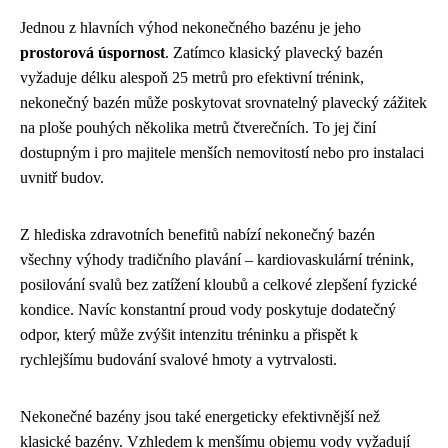
Jednou z hlavních výhod nekonečného bazénu je jeho
prostorová úspornost
. Zatímco klasický plavecký bazén
vyžaduje délku alespoň 25 metrů pro efektivní trénink,
nekonečný bazén může poskytovat srovnatelný plavecký zážitek
na ploše pouhých několika metrů čtverečních. To jej činí
dostupným i pro majitele menších nemovitostí nebo pro instalaci
uvnitř budov.
Z hlediska zdravotních benefitů nabízí nekonečný bazén
všechny výhody tradičního plavání – kardiovaskulární trénink,
posilování svalů bez zatížení kloubů a celkové zlepšení fyzické
kondice. Navíc konstantní proud vody poskytuje dodatečný
odpor, který může zvýšit intenzitu tréninku a přispět k
rychlejšímu budování svalové hmoty a vytrvalosti.
Nekonečné bazény jsou také energeticky efektivnější než
klasické bazény. Vzhledem k menšímu objemu vody vyžadují