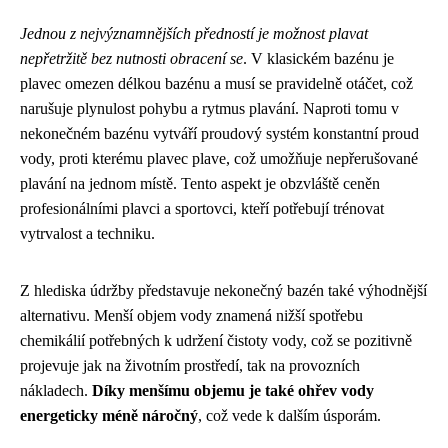
Jednou z nejvýznamnějších předností je možnost plavat
nepřetržitě bez nutnosti obracení se
. V klasickém bazénu je
plavec omezen délkou bazénu a musí se pravidelně otáčet, což
narušuje plynulost pohybu a rytmus plavání. Naproti tomu v
nekonečném bazénu vytváří proudový systém konstantní proud
vody, proti kterému plavec plave, což umožňuje nepřerušované
plavání na jednom místě. Tento aspekt je obzvláště ceněn
profesionálními plavci a sportovci, kteří potřebují trénovat
vytrvalost a techniku.
Z hlediska údržby představuje nekonečný bazén také výhodnější
alternativu. Menší objem vody znamená nižší spotřebu
chemikálií potřebných k udržení čistoty vody, což se pozitivně
projevuje jak na životním prostředí, tak na provozních
nákladech.
Díky menšímu objemu je také ohřev vody
energeticky méně náročný
, což vede k dalším úsporám.