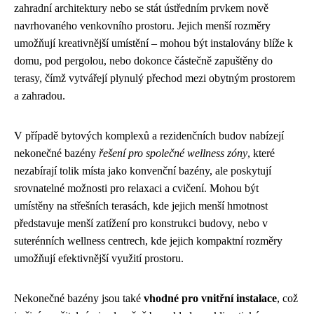
zahradní architektury nebo se stát ústředním prvkem nově
navrhovaného venkovního prostoru. Jejich menší rozměry
umožňují kreativnější umístění – mohou být instalovány blíže k
domu, pod pergolou, nebo dokonce částečně zapuštěny do
terasy, čímž vytvářejí plynulý přechod mezi obytným prostorem
a zahradou.
V případě bytových komplexů a rezidenčních budov nabízejí
nekonečné bazény
řešení pro společné wellness zóny
, které
nezabírají tolik místa jako konvenční bazény, ale poskytují
srovnatelné možnosti pro relaxaci a cvičení. Mohou být
umístěny na střešních terasách, kde jejich menší hmotnost
představuje menší zatížení pro konstrukci budovy, nebo v
suterénních wellness centrech, kde jejich kompaktní rozměry
umožňují efektivnější využití prostoru.
Nekonečné bazény jsou také
vhodné pro vnitřní instalace
, což