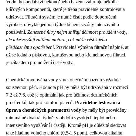
Vodní hospodářství nekonečného bazénu zahrnuje několik
klíčových komponentů, které je třeba pravidelně kontrolovat a
udržovat. Filtrační systém je nutné čistit podle doporučení
výrobce, obvykle jednou týdně během sezóny intenzivního
používání.
Zanesené filtry nejen snižují účinnost proudění vody,
ale také zvyšují zatížení motoru, což může vést k jeho
předčasnému opotřebení
. Pravidelná výměna filtrační náplně, ať
už se jedná o pískovou, kartušovou nebo křemelínovou filtraci,
je základem pro udržení čisté vody.
Chemická rovnováha vody v nekonečném bazénu vyžaduje
soustavnou péči. Hodnota pH by měla být udržována v rozmezí
7,2 až 7,6, což je optimální jak pro účinnost dezinfekčních
prostředků, tak pro komfort plavců.
Pravidelné testování a
úprava chemických parametrů vody
by měly být prováděny
minimálně dvakrát týdně, v období vysokých teplot nebo
intenzivního využívání i častěji. Kromě pH je důležité sledovat
také hladinu volného chlóru (0,5-1,5 ppm), celkovou alkalitu