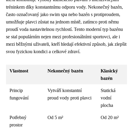
tréninkem díky konstantnímu odporu vody. Nekonečný bazén,
často označovaný jako swim spa nebo bazén s protiproudem,
umožňuje plavci zůstat na jednom místě, zatímco proti němu
proudí voda nastavitelnou rychlostí. Tento moderní typ bazénu
se stal populárním nejen mezi profesionálními sportovci, ale i
mezi běžnými uživateli, kteří hledají efektivní způsob, jak zlepšit
svou fyzickou kondici a celkové zdraví.
Vlastnost
Nekonečný bazén
Klasický
bazén
Princip
Vytváří konstantní
Statická
fungování
proud vody proti plavci
vodní
plocha
Potřebný
Od 5 m²
Od 20 m²
prostor