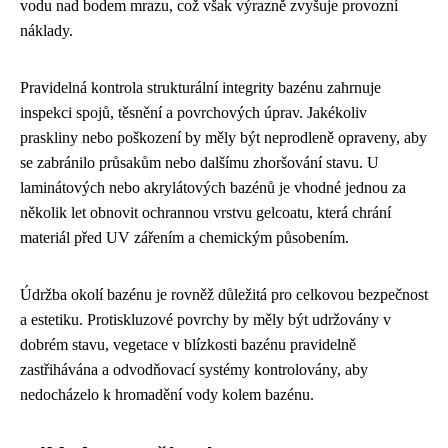
vodu nad bodem mrazu, což však výrazně zvyšuje provozní
náklady.
Pravidelná kontrola strukturální integrity bazénu zahrnuje
inspekci spojů, těsnění a povrchových úprav. Jakékoliv
praskliny nebo poškození by měly být neprodleně opraveny, aby
se zabránilo průsakům nebo dalšímu zhoršování stavu. U
laminátových nebo akrylátových bazénů je vhodné jednou za
několik let obnovit ochrannou vrstvu gelcoatu, která chrání
materiál před UV zářením a chemickým působením.
Údržba okolí bazénu je rovněž důležitá pro celkovou bezpečnost
a estetiku. Protiskluzové povrchy by měly být udržovány v
dobrém stavu, vegetace v blízkosti bazénu pravidelně
zastřihávána a odvodňovací systémy kontrolovány, aby
nedocházelo k hromadění vody kolem bazénu.