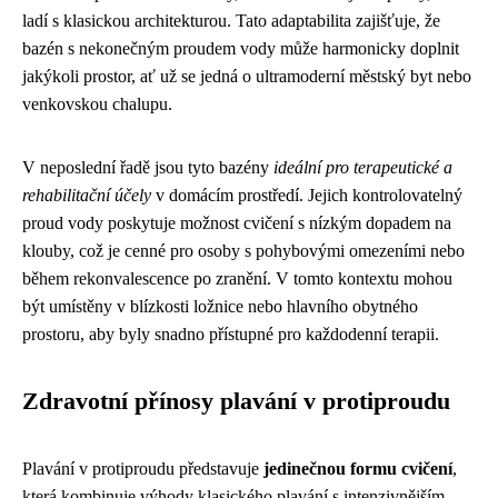
ladí s klasickou architekturou. Tato adaptabilita zajišťuje, že
bazén s nekonečným proudem vody může harmonicky doplnit
jakýkoli prostor, ať už se jedná o ultramoderní městský byt nebo
venkovskou chalupu.
V neposlední řadě jsou tyto bazény
ideální pro terapeutické a
rehabilitační účely
v domácím prostředí. Jejich kontrolovatelný
proud vody poskytuje možnost cvičení s nízkým dopadem na
klouby, což je cenné pro osoby s pohybovými omezeními nebo
během rekonvalescence po zranění. V tomto kontextu mohou
být umístěny v blízkosti ložnice nebo hlavního obytného
prostoru, aby byly snadno přístupné pro každodenní terapii.
Zdravotní přínosy plavání v protiproudu
Plavání v protiproudu představuje
jedinečnou formu cvičení
,
která kombinuje výhody klasického plavání s intenzivnějším