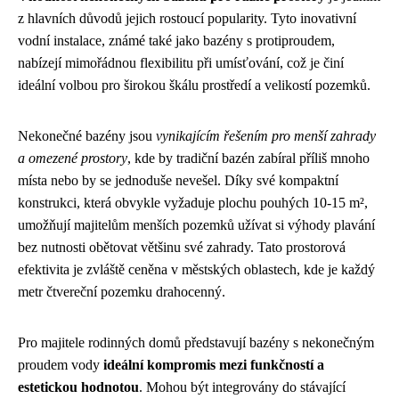
z hlavních důvodů jejich rostoucí popularity. Tyto inovativní
vodní instalace, známé také jako bazény s protiproudem,
nabízejí mimořádnou flexibilitu při umísťování, což je činí
ideální volbou pro širokou škálu prostředí a velikostí pozemků.
Nekonečné bazény jsou
vynikajícím řešením pro menší zahrady
a omezené prostory
, kde by tradiční bazén zabíral příliš mnoho
místa nebo by se jednoduše nevešel. Díky své kompaktní
konstrukci, která obvykle vyžaduje plochu pouhých 10-15 m²,
umožňují majitelům menších pozemků užívat si výhody plavání
bez nutnosti obětovat většinu své zahrady. Tato prostorová
efektivita je zvláště ceněna v městských oblastech, kde je každý
metr čtvereční pozemku drahocenný.
Pro majitele rodinných domů představují bazény s nekonečným
proudem vody
ideální kompromis mezi funkčností a
estetickou hodnotou
. Mohou být integrovány do stávající