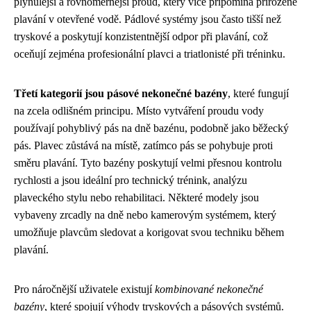
plynulejší a rovnoměrnější proud, který více připomíná přirozené
plavání v otevřené vodě. Pádlové systémy jsou často tišší než
tryskové a poskytují konzistentnější odpor při plavání, což
oceňují zejména profesionální plavci a triatlonisté při tréninku.
Třetí kategorií jsou pásové nekonečné bazény
, které fungují
na zcela odlišném principu. Místo vytváření proudu vody
používají pohyblivý pás na dně bazénu, podobně jako běžecký
pás. Plavec zůstává na místě, zatímco pás se pohybuje proti
směru plavání. Tyto bazény poskytují velmi přesnou kontrolu
rychlosti a jsou ideální pro technický trénink, analýzu
plaveckého stylu nebo rehabilitaci. Některé modely jsou
vybaveny zrcadly na dně nebo kamerovým systémem, který
umožňuje plavcům sledovat a korigovat svou techniku během
plavání.
Pro náročnější uživatele existují
kombinované nekonečné
bazény
, které spojují výhody tryskových a pásových systémů.