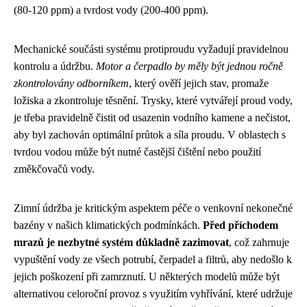
(80-120 ppm) a tvrdost vody (200-400 ppm).
Mechanické součásti systému protiproudu vyžadují pravidelnou
kontrolu a údržbu.
Motor a čerpadlo by měly být jednou ročně
zkontrolovány odborníkem
, který ověří jejich stav, promaže
ložiska a zkontroluje těsnění. Trysky, které vytvářejí proud vody,
je třeba pravidelně čistit od usazenin vodního kamene a nečistot,
aby byl zachován optimální průtok a síla proudu. V oblastech s
tvrdou vodou může být nutné častější čištění nebo použití
změkčovačů vody.
Zimní údržba je kritickým aspektem péče o venkovní nekonečné
bazény v našich klimatických podmínkách.
Před příchodem
mrazů je nezbytné systém důkladně zazimovat
, což zahrnuje
vypuštění vody ze všech potrubí, čerpadel a filtrů, aby nedošlo k
jejich poškození při zamrznutí. U některých modelů může být
alternativou celoroční provoz s využitím vyhřívání, které udržuje