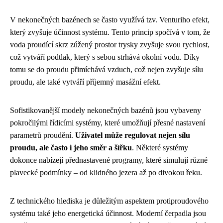
V nekonečných bazénech se často využívá tzv. Venturiho efekt,
který zvyšuje účinnost systému. Tento princip spočívá v tom, že
voda proudící skrz zúžený prostor trysky zvyšuje svou rychlost,
což vytváří podtlak, který s sebou strhává okolní vodu. Díky
tomu se do proudu přimíchává vzduch, což nejen zvyšuje sílu
proudu, ale také vytváří příjemný masážní efekt.
Sofistikovanější modely nekonečných bazénů jsou vybaveny
pokročilými řídicími systémy, které umožňují přesné nastavení
parametrů proudění.
Uživatel může regulovat nejen sílu
proudu, ale často i jeho směr a šířku
. Některé systémy
dokonce nabízejí přednastavené programy, které simulují různé
plavecké podmínky – od klidného jezera až po divokou řeku.
Z technického hlediska je důležitým aspektem protiproudového
systému také jeho energetická účinnost. Moderní čerpadla jsou