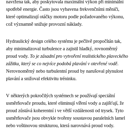
navržena tak, aby poskytovala maximální výkon při minimální
spotřebě energie. Často jsou vybavena frekvenčními měniči,
které optimalizují otáčky motoru podle požadovaného výkonu,
což významně snižuje provozní náklady.
Hydraulický design celého systému je pečlivě propočítán tak,
aby minimalizoval turbulence a zajistil hladký, rovnoměrný
proud vody.
To je zásadní pro vytvoření realistického plaveckého
zážitku, který se co nejvíce podobá plavání v otevřené vodě
.
Nerovnoměrný nebo turbulentní proud by narušoval plynulost
plavání a snižoval efektivitu tréninku.
V některých pokročilých systémech se používají speciální
usměrňovače proudu, které eliminují víření vody a zajišťují, že
proud zůstává koherentní i ve větší vzdálenosti od trysek. Tyto
usměrňovače jsou obvykle tvořeny soustavou paralelních lamel
nebo voštinovou strukturou, která narovnává proud vody.