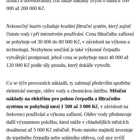
izolací a odvětráváním, což může náklady zvýšit o dalších 100
000 až 200 000 Kč.
Nekonečný bazén vyžaduje kvalitní filtrační systém, který zajistí
čistotu vody i při intenzivním používání.
Cena filtračního zařízení
se pohybuje od 30 000 do 80 000 Kč, v závislosti na výkonu a
technologii. Nezbytnou součástí je také výkonné čerpadlo
vytvářející protiproud, jehož cena se pohybuje mezi 40 000 až
120 000 Kč podle síly proudu, který dokáže vytvořit.
Co se týče provozních nákladů, ty zahrnují především spotřebu
elektrické energie, ohřev vody a chemickou údržbu.
Měsíční
náklady na elektřinu pro pohon čerpadla a filtračního
systému se pohybují mezi 1 500 až 3 000 Kč
, v závislosti na
frekvenci používání a výkonu zařízení. Ohřev vody představuje
další významnou položku, která může v chladnějších měsících
dosáhnout až 5 000 Kč měsíčně. Proto mnoho majitelů investuje
do tepelného čerpadla nebo solárního ohřevu, což sice zvýší