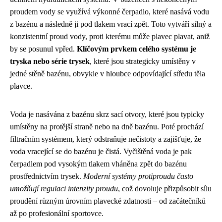
proudem vody se využívá výkonné čerpadlo, které nasává vodu
z bazénu a následně ji pod tlakem vrací zpět. Toto vytváří silný a
konzistentní proud vody, proti kterému může plavec plavat, aniž
by se posunul vpřed.
Klíčovým prvkem celého systému je
tryska nebo série trysek
, které jsou strategicky umístěny v
jedné stěně bazénu, obvykle v hloubce odpovídající středu těla
plavce.
Voda je nasávána z bazénu skrz sací otvory, které jsou typicky
umístěny na protější straně nebo na dně bazénu. Poté prochází
filtračním systémem, který odstraňuje nečistoty a zajišťuje, že
voda vracející se do bazénu je čistá. Vyčištěná voda je pak
čerpadlem pod vysokým tlakem vháněna zpět do bazénu
prostřednictvím trysek.
Moderní systémy protiproudu často
umožňují regulaci intenzity proudu
, což dovoluje přizpůsobit sílu
proudění různým úrovním plavecké zdatnosti – od začátečníků
až po profesionální sportovce.