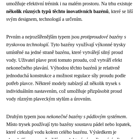
umožňuje efektivní trénink i na malém prostoru. Na trhu existuje
několik různých typů těchto inovativních bazénů
, které se liší
svým designem, technologií a určením.
Prvním a nejrozšířenějším typem jsou
protiproudové bazény s
tryskovou technologií
. Tyto bazény využívají výkonné trysky
umístěné na jedné straně bazénu, které vytvářejí silný proud
vody. Uživatel plave proti tomuto proudu, což vytváří efekt
nekonečného plavání. Výhodou těchto bazénů je relativně
jednoduchá konstrukce a možnost regulace síly proudu podle
potřeb plavce. Některé modely nabízejí až několik trysek s
individuálním nastavením, což umožňuje přizpůsobit proud
vody různým plaveckým stylům a úrovním.
Druhým typem jsou
nekonečné bazény s pádlovým systémem
.
Místo trysek používají tyto bazény soustavu pádel nebo lopatek,
které cirkulují vodu kolem celého bazénu. Výsledkem je