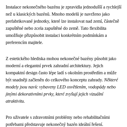
Instalace nekonečného bazénu je zpravidla jednodušší a rychlejší
než u klasických bazénů. Mnoho modelů je navrženo jako
prefabrikované jednotky, které lze instalovat nad zemí, částečně
zapuštěné nebo zcela zapuštěné do země. Tato flexibilita
umožňuje přizpůsobit instalaci konkrétním podmínkám a
preferencím majitele.
Z estetického hlediska mohou nekonečné bazény působit jako
moderní a elegantní prvek zahradní architektury. Jejich
kompaktní design často lépe ladí s okolním prostředím a může
být snadněji začleněn do celkového konceptu zahrady.
Některé
modely jsou navíc vybaveny LED osvětlením, vodopády nebo
jinými dekorativními prvky, které zvyšují jejich vizuální
atraktivitu.
Pro uživatele s zdravotními problémy nebo rehabilitačními
potřebami představuje nekonečný bazén ideální řešení.