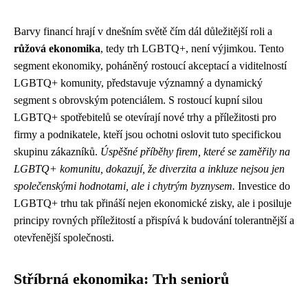
Barvy financí hrají v dnešním světě čím dál důležitější roli a
růžová ekonomika
, tedy trh LGBTQ+, není výjimkou. Tento
segment ekonomiky, poháněný rostoucí akceptací a viditelností
LGBTQ+ komunity, představuje významný a dynamický
segment s obrovským potenciálem. S rostoucí kupní silou
LGBTQ+ spotřebitelů se otevírají nové trhy a příležitosti pro
firmy a podnikatele, kteří jsou ochotni oslovit tuto specifickou
skupinu zákazníků.
Úspěšné příběhy firem, které se zaměřily na
LGBTQ+ komunitu, dokazují, že diverzita a inkluze nejsou jen
společenskými hodnotami, ale i chytrým byznysem.
Investice do
LGBTQ+ trhu tak přináší nejen ekonomické zisky, ale i posiluje
principy rovných příležitostí a přispívá k budování tolerantnější a
otevřenější společnosti.
Stříbrná ekonomika: Trh seniorů