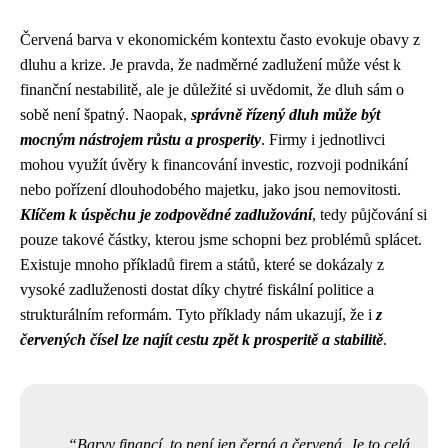
Červená barva v ekonomickém kontextu často evokuje obavy z
dluhu a krize. Je pravda, že nadměrné zadlužení může vést k
finanční nestabilitě, ale je důležité si uvědomit, že dluh sám o
sobě není špatný. Naopak,
správně řízený dluh může být
mocným nástrojem růstu a prosperity
. Firmy i jednotlivci
mohou využít úvěry k financování investic, rozvoji podnikání
nebo pořízení dlouhodobého majetku, jako jsou nemovitosti.
Klíčem k úspěchu je zodpovědné zadlužování
, tedy půjčování si
pouze takové částky, kterou jsme schopni bez problémů splácet.
Existuje mnoho příkladů firem a států, které se dokázaly z
vysoké zadluženosti dostat díky chytré fiskální politice a
strukturálním reformám. Tyto příklady nám ukazují, že i
z
červených čísel lze najít cestu zpět k prosperitě a stabilitě
.
Barvy financí, to není jen černá a červená. Je to celá