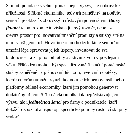
Stárnutí populace s sebou přináší nejen výzvy, ale i obrovské
příležitosti. Stříbrná ekonomika, tedy trh zaměřený na potřeby
seniorů, je oblastí s obrovským růstovým potenciálem.
Barvy
financí
v tomto kontextu získávají nový rozměr, neboť se
otevírá prostor pro inovativní finanční produkty a služby šité na
míru starší generaci. Hovoříme o produktech, které seniorům
umožní lépe spravovat jejich úspory, investovat do své
budoucnosti a žít plnohodnotný a aktivní život i v pozdějším
věku. Příkladem mohou být specializované finanční poradenské
služby zaměřené na plánování důchodu, reverzní hypotéky,
které seniorům umožní využít hodnotu jejich nemovitosti, nebo
platformy sdílené ekonomiky, které jim pomohou generovat
dodatečný příjem. Stříbrná ekonomika tak nepředstavuje jen
výzvu, ale i
jedinečnou šanci
pro firmy a podnikatele, kteří
dokáží rozpoznat a uspokojit specifické potřeby rostoucí skupiny
seniorů.