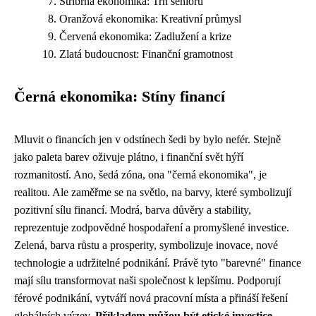
Stříbrná ekonomika: Trh seniorů
Oranžová ekonomika: Kreativní průmysl
Červená ekonomika: Zadlužení a krize
Zlatá budoucnost: Finanční gramotnost
Černá ekonomika: Stíny financí
Mluvit o financích jen v odstínech šedi by bylo nefér. Stejně
jako paleta barev oživuje plátno, i finanční svět hýří
rozmanitostí. Ano, šedá zóna, ona "černá ekonomika", je
realitou. Ale zaměřme se na světlo, na barvy, které symbolizují
pozitivní sílu financí. Modrá, barva důvěry a stability,
reprezentuje zodpovědné hospodaření a promyšlené investice.
Zelená, barva růstu a prosperity, symbolizuje inovace, nové
technologie a udržitelné podnikání. Právě tyto "barevné" finance
mají sílu transformovat naši společnost k lepšímu. Podporují
férové podnikání, vytváří nová pracovní místa a přináší řešení
globálních výzev.
Příkladem můžou být etické investice,