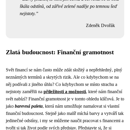
škála odstínů, od zářivé zelené naděje po temnou šeď
nejistoty.
Zdeněk Dvořák
Zlatá budoucnost: Finanční gramotnost
Svět financí se nám často může zdát složitý a nepřehledný, plný
neznámých termínů a skrytých rizik. Ale co kdybychom se na
něj podívali z jiného úhlu? Co kdybychom se místo strachu a
nejistoty zaměřili na
příležitosti a možnosti
, které nám finanční
svět nabízí? Finanční gramotnost je v tomto ohledu klíčová. Je to
jako
barevná paleta
, která nám umožňuje namalovat si vlastní
finanční budoucnost. Stejně jako malíř míchá barvy a vytváří tak
jedinečné odstíny, i my se můžeme naučit pracovat s financemi a
tvořit si tak život podle svých představ. Představte si, že si