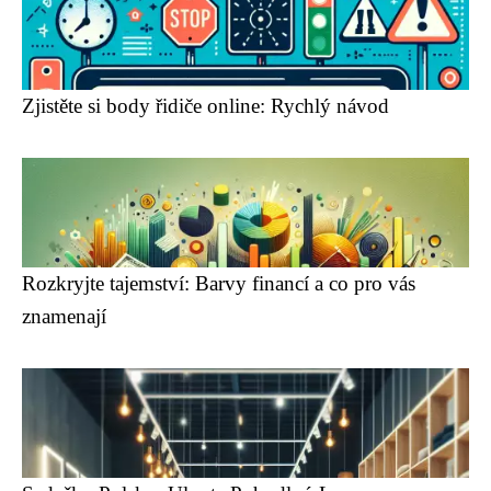
Zjistěte si body řidiče online: Rychlý návod
Rozkryjte tajemství: Barvy financí a co pro vás
znamenají