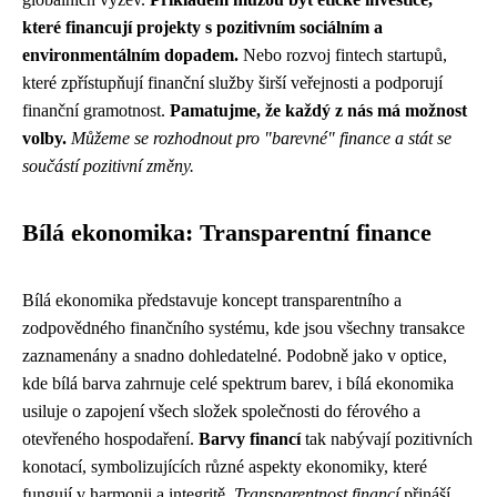
které financují projekty s pozitivním sociálním a
environmentálním dopadem.
Nebo rozvoj fintech startupů,
které zpřístupňují finanční služby širší veřejnosti a podporují
finanční gramotnost.
Pamatujme, že každý z nás má možnost
volby.
Můžeme se rozhodnout pro "barevné" finance a stát se
součástí pozitivní změny.
Bílá ekonomika: Transparentní finance
Bílá ekonomika představuje koncept transparentního a
zodpovědného finančního systému, kde jsou všechny transakce
zaznamenány a snadno dohledatelné. Podobně jako v optice,
kde bílá barva zahrnuje celé spektrum barev, i bílá ekonomika
usiluje o zapojení všech složek společnosti do férového a
otevřeného hospodaření.
Barvy financí
tak nabývají pozitivních
konotací, symbolizujících různé aspekty ekonomiky, které
fungují v harmonii a integritě.
Transparentnost financí
přináší