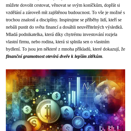
můžete dovolit cestovat, věnovat se svým koníčkům, dopřát si
vzdělání a zároveň mít zajištěnou budoucnost. To vše je možné s
trochou znalostí a disciplíny. Inspirujme se příběhy lidí, kteří se
nebáli pustit do světa financí a dosáhli neuvěřitelných výsledků.
Mladá podnikatelka, která díky chytrému investování rozjela
vlastní firmu, nebo rodina, která si splnila sen o vlastním
bydlení. To jsou jen některé z mnoha příkladů, které dokazují, že
finanční gramotnost otevírá dveře k lepším zítřkům
.