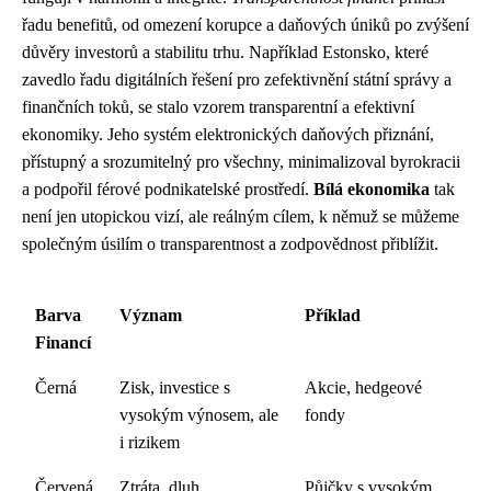
řadu benefitů, od omezení korupce a daňových úniků po zvýšení
důvěry investorů a stabilitu trhu. Například Estonsko, které
zavedlo řadu digitálních řešení pro zefektivnění státní správy a
finančních toků, se stalo vzorem transparentní a efektivní
ekonomiky. Jeho systém elektronických daňových přiznání,
přístupný a srozumitelný pro všechny, minimalizoval byrokracii
a podpořil férové podnikatelské prostředí.
Bílá ekonomika
tak
není jen utopickou vizí, ale reálným cílem, k němuž se můžeme
společným úsilím o transparentnost a zodpovědnost přiblížit.
Barva
Význam
Příklad
Financí
Černá
Zisk, investice s
Akcie, hedgeové
vysokým výnosem, ale
fondy
i rizikem
Červená
Ztráta, dluh
Půjčky s vysokým