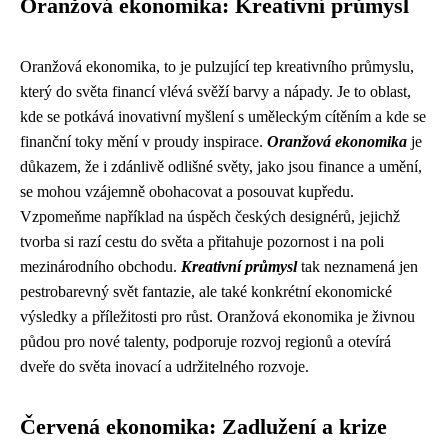
Oranžová ekonomika: Kreativní průmysl
Oranžová ekonomika, to je pulzující tep kreativního průmyslu,
který do světa financí vlévá svěží barvy a nápady. Je to oblast,
kde se potkává inovativní myšlení s uměleckým cítěním a kde se
finanční toky mění v proudy inspirace.
Oranžová ekonomika
je
důkazem, že i zdánlivě odlišné světy, jako jsou finance a umění,
se mohou vzájemně obohacovat a posouvat kupředu.
Vzpomeňme například na úspěch českých designérů, jejichž
tvorba si razí cestu do světa a přitahuje pozornost i na poli
mezinárodního obchodu.
Kreativní průmysl
tak neznamená jen
pestrobarevný svět fantazie, ale také konkrétní ekonomické
výsledky a příležitosti pro růst. Oranžová ekonomika je živnou
půdou pro nové talenty, podporuje rozvoj regionů a otevírá
dveře do světa inovací a udržitelného rozvoje.
Červená ekonomika: Zadlužení a krize