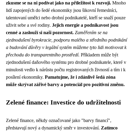
zkusme se na ni podívat jako na příležitost k rozvoji.
Mnoho
lidí zapojených do šedé ekonomiky jsou šikovní řemeslníci,
talentovaní umělci nebo drobní podnikatelé, kteří se snaží pouze
uživit sebe a své rodiny.
Jejich energie a podnikavost jsou
cenné a zaslouží si naši pozornost.
Zaměřením se na
zjednodušení byrokracie, podporu malého a středního podnikání
a budování důvěry v legální systém můžeme tyto lidi motivovat k
přechodu do transparentního prostředí.
Příkladem může být
zjednodušení daňového systému pro drobné podnikatele, které v
minulosti vedlo k nárůstu počtu registrovaných živností a tím i k
posílení ekonomiky.
Pamatujme, že i zdánlivě šedá zóna
může skrývat zářivé barvy a potenciál pro pozitivní změnu.
Zelené finance: Investice do udržitelnosti
Zelené finance, někdy označované jako "barvy financí",
představují nový a dynamický směr v investování.
Zatímco