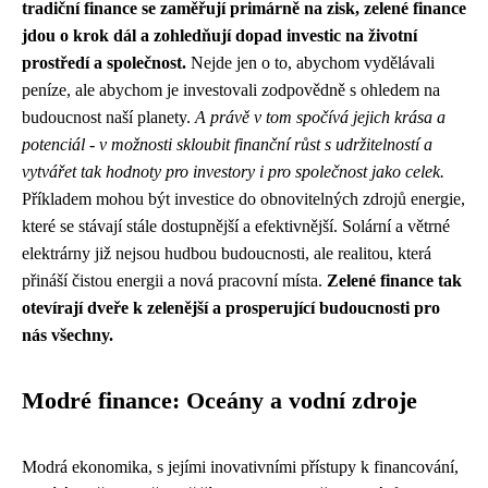
tradiční finance se zaměřují primárně na zisk, zelené finance
jdou o krok dál a zohledňují dopad investic na životní
prostředí a společnost.
Nejde jen o to, abychom vydělávali
peníze, ale abychom je investovali zodpovědně s ohledem na
budoucnost naší planety.
A právě v tom spočívá jejich krása a
potenciál - v možnosti skloubit finanční růst s udržitelností a
vytvářet tak hodnoty pro investory i pro společnost jako celek.
Příkladem mohou být investice do obnovitelných zdrojů energie,
které se stávají stále dostupnější a efektivnější. Solární a větrné
elektrárny již nejsou hudbou budoucnosti, ale realitou, která
přináší čistou energii a nová pracovní místa.
Zelené finance tak
otevírají dveře k zelenější a prosperující budoucnosti pro
nás všechny.
Modré finance: Oceány a vodní zdroje
Modrá ekonomika, s jejími inovativními přístupy k financování,