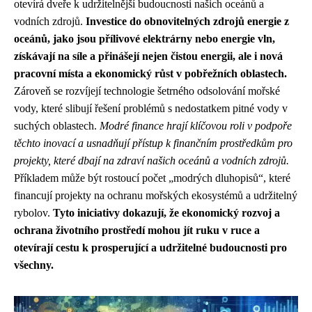
otevírá dveře k udržitelnější budoucnosti našich oceánů a
vodních zdrojů.
Investice do obnovitelných zdrojů energie z
oceánů, jako jsou přílivové elektrárny nebo energie vln,
získávají na síle a přinášejí nejen čistou energii, ale i nová
pracovní místa a ekonomický růst v pobřežních oblastech.
Zároveň se rozvíjejí technologie šetrného odsolování mořské
vody, které slibují řešení problémů s nedostatkem pitné vody v
suchých oblastech.
Modré finance hrají klíčovou roli v podpoře
těchto inovací a usnadňují přístup k finančním prostředkům pro
projekty, které dbají na zdraví našich oceánů a vodních zdrojů.
Příkladem může být rostoucí počet „modrých dluhopisů“, které
financují projekty na ochranu mořských ekosystémů a udržitelný
rybolov.
Tyto iniciativy dokazují, že ekonomický rozvoj a
ochrana životního prostředí mohou jít ruku v ruce a
otevírají cestu k prosperující a udržitelné budoucnosti pro
všechny.