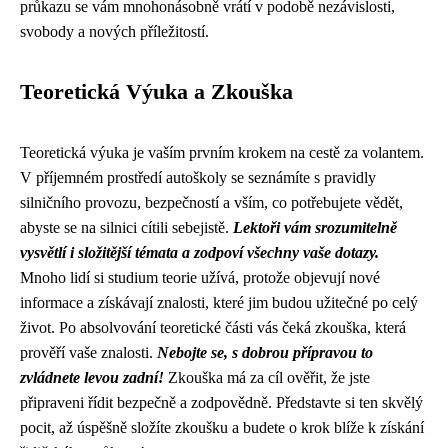
průkazu se vám mnohonásobně vrátí v podobě nezávislosti,
svobody a nových příležitostí.
Teoretická Výuka a Zkouška
Teoretická výuka je vaším prvním krokem na cestě za volantem.
V příjemném prostředí autoškoly se seznámíte s pravidly
silničního provozu, bezpečností a vším, co potřebujete vědět,
abyste se na silnici cítili sebejistě.
Lektoři vám srozumitelně
vysvětlí i složitější témata a zodpoví všechny vaše dotazy.
Mnoho lidí si studium teorie užívá, protože objevují nové
informace a získávají znalosti, které jim budou užitečné po celý
život. Po absolvování teoretické části vás čeká zkouška, která
prověří vaše znalosti.
Nebojte se, s dobrou přípravou to
zvládnete levou zadní!
Zkouška má za cíl ověřit, že jste
připraveni řídit bezpečně a zodpovědně. Představte si ten skvělý
pocit, až úspěšně složíte zkoušku a budete o krok blíže k získání