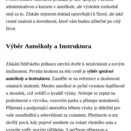
administrativou a kurzem v autoškole, ale výsledek rozhodně
stojí za to. Získáte nejenom doklad opravňující k řízení, ale také
cenné znalosti a dovednosti, které vám budou užitečné po celý
život.
Výběr Autoškoly a Instruktora
Získání řidičského průkazu otevírá dveře k nezávislosti a novým
možnostem. Prvním krokem na této cestě je
výběr správné
autoškoly a instruktora
. Zaměřte se na reference a zkušenosti
ostatních studentů. Mnoho autoškol se pyšní vysokou úspěšností
u zkoušek, což svědčí o kvalitě výuky. Nebojte se zeptat na
podrobnosti o výcviku, vozovém parku a přístupu instruktorů.
Příjemná a podporující atmosféra během výuky je důležitá pro
vaše soustředění a sebevědomí za volantem. Představte si ten
skvělý pocit, kdy poprvé usednete za volant vlastního auta a
vyrazíte vstříc novým zážitkům. S pečlivou přípravou a