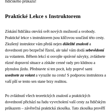
řidičského průkazu!
Praktické Lekce s Instruktorem
Získání řidičáku otevírá svět nových možností a svobody.
Praktické lekce s instruktorem jsou klíčovou součástí této cesty.
Zkušený instruktor vám předá nejen
důležité znalosti
a
dovednosti pro bezpečné řízení, ale také vám dodá
sebevědomí
za volantem. Během lekcí si osvojíte správné návyky, zvládnete
různé dopravní situace a získáte cenné rady pro klidnou a
plynulou jízdu. Představte si ten pocit, kdy poprvé sami
usednete za volant
a vyrazíte na cestu! S podporou instruktora a
vaší pílí se tento sen stane brzy realitou.
Po zvládnutí všech teoretických znalostí a praktických
dovedností přichází na řadu vyvrcholení vaší cesty za řidičským
průkazem – závěrečná praktická zkouška. Tato zkouška prověří