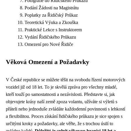
Fotografie do Řidičského Průkazu
Podání Žádosti na Magistrátu
Poplatky za Řidičský Průkaz
Teoretická Výuka a Zkouška
Praktické Lekce s Instruktorem
Vydání Řidičského Průkazu
Omezení pro Nové Řidiče
Věková Omezení a Požadavky
V České republice se můžete těšit na svobodu řízení motorových
vozidel již od 18 let. To je skvělá zpráva pro všechny mladé,
kteří touží po samostatnosti a nezávislosti. Představte si, jak
objevujete krásy naší země zpoza volantu, užíváte si výletů s
přáteli nebo jednoduše zvládáte každodenní povinnosti s lehkostí
a flexibilitou. Proces získání řidičského průkazu je sice spojen s
určitými kroky a požadavky, ale věřte, že s trochou úsilí to
zvládne každý.
Důležité je splnit věkovou hranici 18 let a