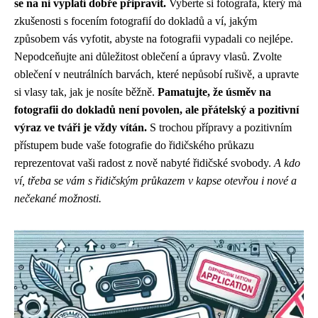
se na ni vyplatí dobře připravit.
Vyberte si fotografa, který má
zkušenosti s focením fotografií do dokladů a ví, jakým
způsobem vás vyfotit, abyste na fotografii vypadali co nejlépe.
Nepodceňujte ani důležitost oblečení a úpravy vlasů. Zvolte
oblečení v neutrálních barvách, které nepůsobí rušivě, a upravte
si vlasy tak, jak je nosíte běžně.
Pamatujte, že úsměv na
fotografii do dokladů není povolen, ale přátelský a pozitivní
výraz ve tváři je vždy vítán.
S trochou přípravy a pozitivním
přístupem bude vaše fotografie do řidičského průkazu
reprezentovat vaši radost z nově nabyté řidičské svobody.
A kdo
ví, třeba se vám s řidičským průkazem v kapse otevřou i nové a
nečekané možnosti.