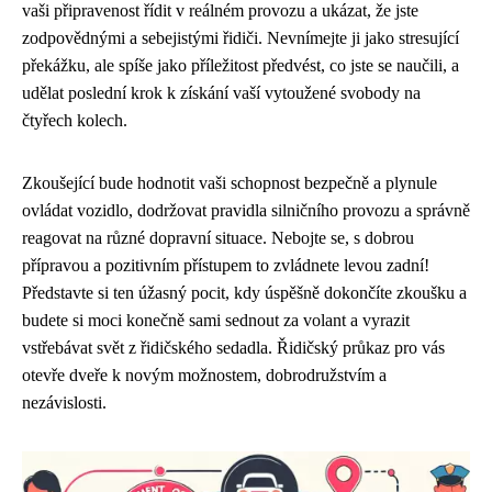
vaši připravenost řídit v reálném provozu a ukázat, že jste
zodpovědnými a sebejistými řidiči. Nevnímejte ji jako stresující
překážku, ale spíše jako příležitost předvést, co jste se naučili, a
udělat poslední krok k získání vaší vytoužené svobody na
čtyřech kolech.
Zkoušející bude hodnotit vaši schopnost bezpečně a plynule
ovládat vozidlo, dodržovat pravidla silničního provozu a správně
reagovat na různé dopravní situace. Nebojte se, s dobrou
přípravou a pozitivním přístupem to zvládnete levou zadní!
Představte si ten úžasný pocit, kdy úspěšně dokončíte zkoušku a
budete si moci konečně sami sednout za volant a vyrazit
vstřebávat svět z řidičského sedadla. Řidičský průkaz pro vás
otevře dveře k novým možnostem, dobrodružstvím a
nezávislosti.