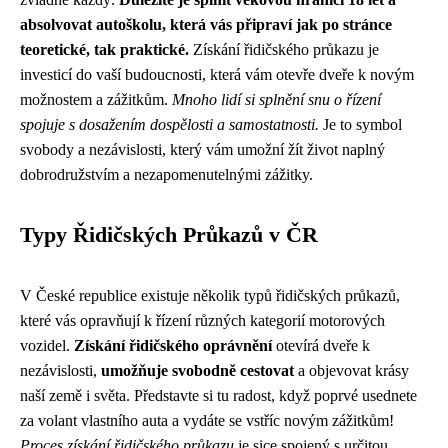
absolvovat autoškolu, která vás připraví jak po stránce
teoretické, tak praktické.
Získání řidičského průkazu je
investicí do vaší budoucnosti, která vám otevře dveře k novým
možnostem a zážitkům.
Mnoho lidí si splnění snu o řízení
spojuje s dosažením dospělosti a samostatnosti.
Je to symbol
svobody a nezávislosti, který vám umožní žít život naplný
dobrodružstvím a nezapomenutelnými zážitky.
Typy Řidičských Průkazů v ČR
V České republice existuje několik typů řidičských průkazů,
které vás opravňují k řízení různých kategorií motorových
vozidel.
Získání řidičského oprávnění
otevírá dveře k
nezávislosti,
umožňuje svobodně cestovat
a objevovat krásy
naší země i světa. Představte si tu radost, když poprvé usednete
za volant vlastního auta a vydáte se vstříc novým zážitkům!
Proces získání řidičského průkazu
je sice spojený s určitou