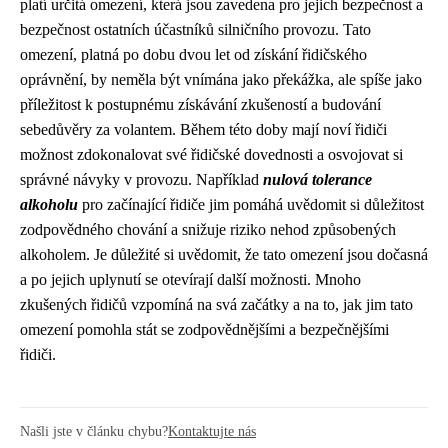
platí určitá omezení, která jsou zavedena pro jejich bezpečnost a
bezpečnost ostatních účastníků silničního provozu. Tato
omezení, platná po dobu dvou let od získání řidičského
oprávnění, by neměla být vnímána jako překážka, ale spíše jako
příležitost k postupnému získávání zkušeností a budování
sebedůvěry za volantem. Během této doby mají noví řidiči
možnost zdokonalovat své řidičské dovednosti a osvojovat si
správné návyky v provozu. Například
nulová tolerance
alkoholu
pro začínající řidiče jim pomáhá uvědomit si důležitost
zodpovědného chování a snižuje riziko nehod způsobených
alkoholem. Je důležité si uvědomit, že tato omezení jsou dočasná
a po jejich uplynutí se otevírají další možnosti. Mnoho
zkušených řidičů vzpomíná na svá začátky a na to, jak jim tato
omezení pomohla stát se zodpovědnějšími a bezpečnějšími
řidiči.
Našli jste v článku chybu?
Kontaktujte nás