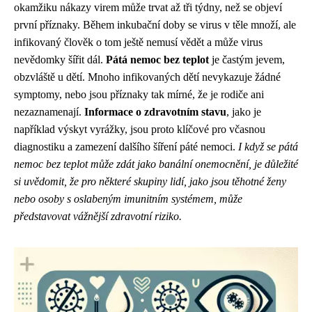
okamžiku nákazy virem může trvat až tři týdny, než se objeví
první příznaky. Během inkubační doby se virus v těle množí, ale
infikovaný člověk o tom ještě nemusí vědět a může virus
nevědomky šířit dál.
Pátá nemoc bez teplot
je častým jevem,
obzvláště u dětí. Mnoho infikovaných dětí nevykazuje žádné
symptomy, nebo jsou příznaky tak mírné, že je rodiče ani
nezaznamenají.
Informace o zdravotním stavu
, jako je
například výskyt vyrážky, jsou proto klíčové pro včasnou
diagnostiku a zamezení dalšího šíření páté nemoci.
I když se pátá
nemoc bez teplot může zdát jako banální onemocnění, je důležité
si uvědomit, že pro některé skupiny lidí, jako jsou těhotné ženy
nebo osoby s oslabeným imunitním systémem, může
představovat vážnější zdravotní riziko.