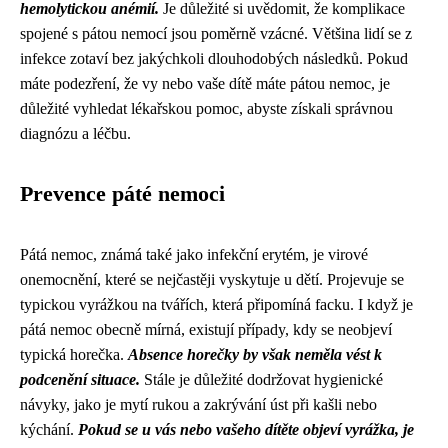
hemolytickou anémií.
Je důležité si uvědomit, že komplikace
spojené s pátou nemocí jsou poměrně vzácné. Většina lidí se z
infekce zotaví bez jakýchkoli dlouhodobých následků. Pokud
máte podezření, že vy nebo vaše dítě máte pátou nemoc, je
důležité vyhledat lékařskou pomoc, abyste získali správnou
diagnózu a léčbu.
Prevence páté nemoci
Pátá nemoc, známá také jako infekční erytém, je virové
onemocnění, které se nejčastěji vyskytuje u dětí. Projevuje se
typickou vyrážkou na tvářích, která připomíná facku. I když je
pátá nemoc obecně mírná, existují případy, kdy se neobjeví
typická horečka.
Absence horečky by však neměla vést k
podcenění situace.
Stále je důležité dodržovat hygienické
návyky, jako je mytí rukou a zakrývání úst při kašli nebo
kýchání.
Pokud se u vás nebo vašeho dítěte objeví vyrážka, je