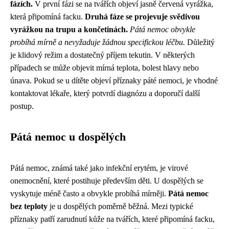
fázích.
V první fázi se na tvářích objeví jasně červená vyrážka,
která připomíná facku.
Druhá fáze se projevuje svědivou
vyrážkou na trupu a končetinách.
Pátá nemoc obvykle
probíhá mírně a nevyžaduje žádnou specifickou léčbu.
Důležitý
je klidový režim a dostatečný příjem tekutin. V některých
případech se může objevit mírná teplota, bolest hlavy nebo
únava. Pokud se u dítěte objeví příznaky páté nemoci, je vhodné
kontaktovat lékaře, který potvrdí diagnózu a doporučí další
postup.
Pátá nemoc u dospělých
Pátá nemoc, známá také jako infekční erytém, je virové
onemocnění, které postihuje především děti. U dospělých se
vyskytuje méně často a obvykle probíhá mírněji.
Pátá nemoc
bez teploty
je u dospělých poměrně běžná. Mezi typické
příznaky patří zarudnutí kůže na tvářích, které připomíná facku,