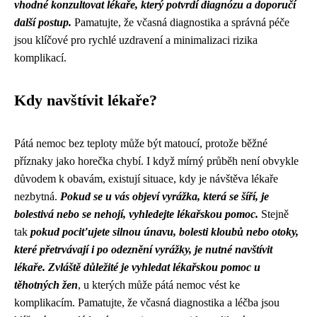
vhodné konzultovat lékaře, který potvrdí diagnózu a doporučí
další postup.
Pamatujte, že včasná diagnostika a správná péče
jsou klíčové pro rychlé uzdravení a minimalizaci rizika
komplikací.
Kdy navštívit lékaře?
Pátá nemoc bez teploty může být matoucí, protože běžné
příznaky jako horečka chybí. I když mírný průběh není obvykle
důvodem k obavám, existují situace, kdy je návštěva lékaře
nezbytná.
Pokud se u vás objeví vyrážka, která se šíří, je
bolestivá nebo se nehojí, vyhledejte lékařskou pomoc.
Stejně
tak
pokud pociťujete silnou únavu, bolesti kloubů nebo otoky,
které přetrvávají i po odeznění vyrážky, je nutné navštívit
lékaře.
Zvláště důležité je vyhledat lékařskou pomoc u
těhotných žen
, u kterých může pátá nemoc vést ke
komplikacím. Pamatujte, že včasná diagnostika a léčba jsou