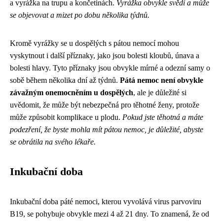
a vyrážka na trupu a končetinách.
Vyrážka obvykle svědí a může
se objevovat a mizet po dobu několika týdnů.
Kromě vyrážky se u dospělých s pátou nemocí mohou
vyskytnout i další příznaky, jako jsou bolesti kloubů, únava a
bolesti hlavy. Tyto příznaky jsou obvykle mírné a odezní samy o
sobě během několika dní až týdnů.
Pátá nemoc není obvykle
závažným onemocněním u dospělých
, ale je důležité si
uvědomit, že může být nebezpečná pro těhotné ženy, protože
může způsobit komplikace u plodu.
Pokud jste těhotná a máte
podezření, že byste mohla mít pátou nemoc, je důležité, abyste
se obrátila na svého lékaře.
Inkubační doba
Inkubační doba páté nemoci, kterou vyvolává virus parvoviru
B19, se pohybuje obvykle mezi 4 až 21 dny. To znamená, že od