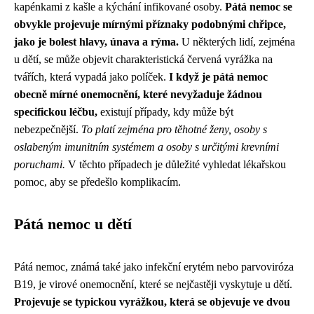
kapénkami z kašle a kýchání infikované osoby.
Pátá nemoc se
obvykle projevuje mírnými příznaky podobnými chřipce,
jako je bolest hlavy, únava a rýma.
U některých lidí, zejména
u dětí, se může objevit charakteristická červená vyrážka na
tvářích, která vypadá jako políček.
I když je pátá nemoc
obecně mírné onemocnění, které nevyžaduje žádnou
specifickou léčbu,
existují případy, kdy může být
nebezpečnější.
To platí zejména pro těhotné ženy, osoby s
oslabeným imunitním systémem a osoby s určitými krevními
poruchami.
V těchto případech je důležité vyhledat lékařskou
pomoc, aby se předešlo komplikacím.
Pátá nemoc u dětí
Pátá nemoc, známá také jako infekční erytém nebo parvoviróza
B19, je virové onemocnění, které se nejčastěji vyskytuje u dětí.
Projevuje se typickou vyrážkou, která se objevuje ve dvou