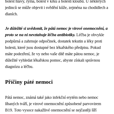
bolest hlavy, rýma, bolest v krku a bolesti kloubů. U některých
jedinců se může objevit i svědění kůže, zejména na chodidlech a
dlaních.
Je důležité si uvědomit, že pátá nemoc je virové onemocnění, a
proto se na ni nevztahuje léčba antibiotiky.
Léčba je obvykle
podpůrná a zahrnuje odpočinek, dostatek tekutin a léky proti
bolesti, které jsou dostupné bez lékařského předpisu. Pokud
máte podezření, že vy nebo vaše dítě máte pátou nemoc, je
důležité vyhledat lékařskou pomoc, abyste získali správnou
diagnózu a léčbu.
Příčiny páté nemoci
Pátá nemoc, známá také jako infekční erytém nebo nemoc
líbaných tváří, je virové onemocnění způsobené parvovirem
B19. Toto vysoce nakažlivé onemocnění se nejčastěji šíří