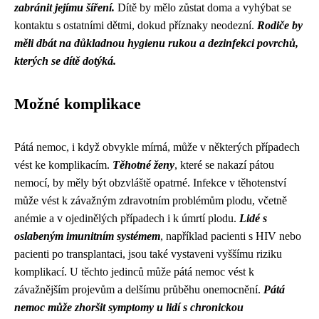
zabránit jejímu šíření.
Dítě by mělo zůstat doma a vyhýbat se
kontaktu s ostatními dětmi, dokud příznaky neodezní.
Rodiče by
měli dbát na důkladnou hygienu rukou a dezinfekci povrchů,
kterých se dítě dotýká.
Možné komplikace
Pátá nemoc, i když obvykle mírná, může v některých případech
vést ke komplikacím.
Těhotné ženy
, které se nakazí pátou
nemocí, by měly být obzvláště opatrné. Infekce v těhotenství
může vést k závažným zdravotním problémům plodu, včetně
anémie a v ojedinělých případech i k úmrtí plodu.
Lidé s
oslabeným imunitním systémem
, například pacienti s HIV nebo
pacienti po transplantaci, jsou také vystaveni vyššímu riziku
komplikací. U těchto jedinců může pátá nemoc vést k
závažnějším projevům a delšímu průběhu onemocnění.
Pátá
nemoc může zhoršit symptomy u lidí s chronickou