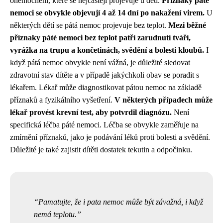
onemocnění, které se nejčastěji projevuje u dětí.
Příznaky páté
nemoci se obvykle objevují 4 až 14 dní po nakažení virem.
U
některých dětí se pátá nemoc projevuje bez teplot.
Mezi běžné
příznaky páté nemoci bez teplot patří zarudnutí tváří,
vyrážka na trupu a končetinách, svědění a bolesti kloubů.
I
když pátá nemoc obvykle není vážná, je důležité sledovat
zdravotní stav dítěte a v případě jakýchkoli obav se poradit s
lékařem. Lékař může diagnostikovat pátou nemoc na základě
příznaků a fyzikálního vyšetření.
V některých případech může
lékař provést krevní test, aby potvrdil diagnózu.
Není
specifická léčba páté nemoci. Léčba se obvykle zaměřuje na
zmírnění příznaků, jako je podávání léků proti bolesti a svědění.
Důležité je také zajistit dítěti dostatek tekutin a odpočinku.
Pamatujte, že i pata nemoc může být závažná, i když
nemá teplotu.