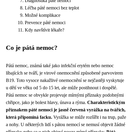
Diagnostika páté nemoci
Léčba páté nemoci bez teplot
Možné komplikace
Prevence páté nemoci
Kdy navštívit lékaře?
Co je pátá nemoc?
Pátá nemoc, známá také jako infekční erytém nebo nemoc
líbajících se tváří, je virové onemocnění způsobené parvovirem
B19. Toto vysoce nakažlivé onemocnění se nejčastěji vyskytuje
u dětí ve věku od 5 do 15 let, ale může postihnout i dospělé.
Pátá nemoc se obvykle projevuje mírnými příznaky podobnými
chřipce, jako je bolest hlavy, únava a rýma.
Charakteristickým
příznakem páté nemoci je jasně červená vyrážka na tvářích,
která připomíná facku.
Vyrážka se může rozšířit i na trup, paže
a nohy. U některých lidí s pátou nemocí se nemusí objevit žádné
příznaky nebo se u nich objeví pouze mírné příznaky.
Pátá