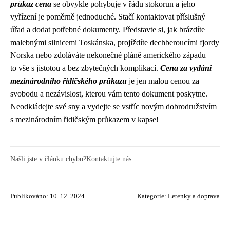
průkaz cena
se obvykle pohybuje v řádu stokorun a jeho
vyřízení je poměrně jednoduché. Stačí kontaktovat příslušný
úřad a dodat potřebné dokumenty. Představte si, jak brázdíte
malebnými silnicemi Toskánska, projíždíte dechberoucími fjordy
Norska nebo zdoláváte nekonečné pláně amerického západu –
to vše s jistotou a bez zbytečných komplikací.
Cena za vydání
mezinárodního řidičského průkazu
je jen malou cenou za
svobodu a nezávislost, kterou vám tento dokument poskytne.
Neodkládejte své sny a vydejte se vstříc novým dobrodružstvím
s mezinárodním řidičským průkazem v kapse!
Našli jste v článku chybu?
Kontaktujte nás
Publikováno: 10. 12. 2024
Kategorie:
Letenky a doprava