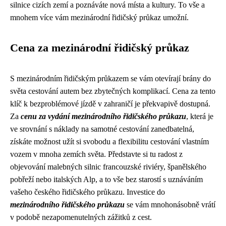
silnice cizích zemí a poznáváte nová místa a kultury. To vše a
mnohem více vám mezinárodní řidičský průkaz umožní.
Cena za mezinárodní řidičský průkaz
S mezinárodním řidičským průkazem se vám otevírají brány do
světa cestování autem bez zbytečných komplikací. Cena za tento
klíč k bezproblémové jízdě v zahraničí je překvapivě dostupná.
Za
cenu za vydání mezinárodního řidičského průkazu
, která je
ve srovnání s náklady na samotné cestování zanedbatelná,
získáte možnost užít si svobodu a flexibilitu cestování vlastním
vozem v mnoha zemích světa. Představte si tu radost z
objevování malebných silnic francouzské riviéry, španělského
pobřeží nebo italských Alp, a to vše bez starostí s uznáváním
vašeho českého řidičského průkazu. Investice do
mezinárodního řidičského průkazu
se vám mnohonásobně vrátí
v podobě nezapomenutelných zážitků z cest.