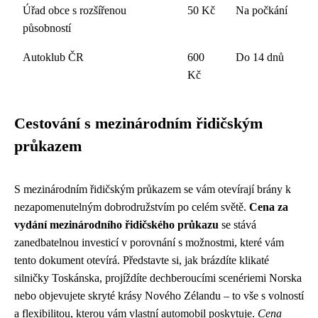
Úřad obce s rozšířenou
50 Kč
Na počkání
působností
Autoklub ČR
600
Do 14 dnů
Kč
Cestování s mezinárodním řidičským
průkazem
S mezinárodním řidičským průkazem se vám otevírají brány k
nezapomenutelným dobrodružstvím po celém světě.
Cena za
vydání mezinárodního řidičského průkazu
se stává
zanedbatelnou investicí v porovnání s možnostmi, které vám
tento dokument otevírá. Představte si, jak brázdíte klikaté
silničky Toskánska, projíždíte dechberoucími scenériemi Norska
nebo objevujete skryté krásy Nového Zélandu – to vše s volností
a flexibilitou, kterou vám vlastní automobil poskytuje.
Cena