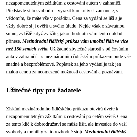
nezapomenutelným zážitkům z cestování autem v zahraničí.
Představte si tu svobodu – vyrazit kamkoliv si zamanete, s
vědomím, že máte vše v pořádku. Cena za vydání se liší a je
vždy dobré si ji ověřit u svého úřadu. Nejde však o závratnou
sumu, zvláště když zvážíte, jakou hodnotu vám tento doklad
přinese.
Mezinárodní řidičský průkaz vám umožní řídit ve více
než 150 zemích světa.
Už žádné zbytečné starosti s půjčováním
auta v zahraničí – s mezinárodním řidičským průkazem bude vše
snadné a bezproblémové. Poplatek za jeho vydání je tak jen
malou cenou za neomezené možnosti cestování a poznávání.
Užitečné tipy pro žadatele
Získání mezinárodního řidičského průkazu otevírá dveře k
nezapomenutelným zážitkům z cestování po celém světě. Cena
za tento klíč k dobrodružství se může lišit, ale investice do vaší
svobody a mobility za to rozhodně stojí.
Mezinárodní řidičský