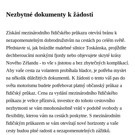
Nezbytné dokumenty k žádosti
Získání mezinárodního řidičského průkazu otevírá bránu k
nezapomenutelným dobrodružstvím na cestách po celém světě.
Představte si, jak brázdíte malebné silnice Toskánska, projíždíte
dechberoucími norskými fjordy nebo objevujete skryté krásy
Nového Zélandu - to vše s jistotou a bez zbytečných komplikací.
Aby vaše cesta za volantem probíhala hladce, je potřeba myslet
na několik důležitých dokumentů. K žádosti o tento váš pas do
světa motorismu budete potřebovat platný občanský průkaz a
řidičský průkaz. Cena za vydání mezinárodního řidičského
průkazu je velice příznivá, investice do tohoto cestovního
nezbytnosti se vám mnohonásobně vrátí v podobě svobody a
flexibility, kterou vám na cestách poskytne. S mezinárodním
řidičským průkazem se vám otevírají nové horizonty a vaše
cesty budou plné radosti a nezapomenutelných zážitků.