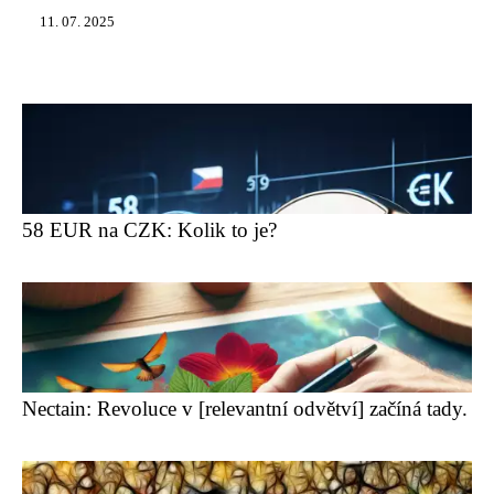
11. 07. 2025
58 EUR na CZK: Kolik to je?
Nectain: Revoluce v [relevantní odvětví] začíná tady.