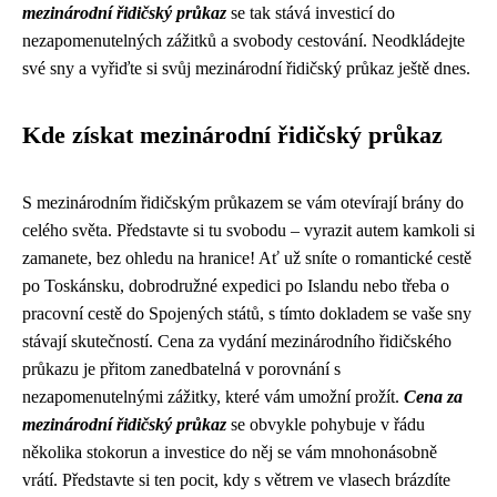
mezinárodní řidičský průkaz
se tak stává investicí do
nezapomenutelných zážitků a svobody cestování. Neodkládejte
své sny a vyřiďte si svůj mezinárodní řidičský průkaz ještě dnes.
Kde získat mezinárodní řidičský průkaz
S mezinárodním řidičským průkazem se vám otevírají brány do
celého světa. Představte si tu svobodu – vyrazit autem kamkoli si
zamanete, bez ohledu na hranice! Ať už sníte o romantické cestě
po Toskánsku, dobrodružné expedici po Islandu nebo třeba o
pracovní cestě do Spojených států, s tímto dokladem se vaše sny
stávají skutečností. Cena za vydání mezinárodního řidičského
průkazu je přitom zanedbatelná v porovnání s
nezapomenutelnými zážitky, které vám umožní prožít.
Cena za
mezinárodní řidičský průkaz
se obvykle pohybuje v řádu
několika stokorun a investice do něj se vám mnohonásobně
vrátí. Představte si ten pocit, kdy s větrem ve vlasech brázdíte