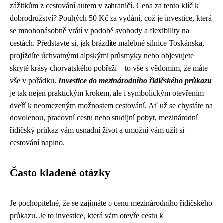
zážitkům z cestování autem v zahraničí. Cena za tento klíč k
dobrodružství? Pouhých 50 Kč za vydání, což je investice, která
se mnohonásobně vrátí v podobě svobody a flexibility na
cestách. Představte si, jak brázdíte malebné silnice Toskánska,
projíždíte úchvatnými alpskými průsmyky nebo objevujete
skryté krásy chorvatského pobřeží – to vše s vědomím, že máte
vše v pořádku.
Investice do mezinárodního řidičského průkazu
je tak nejen praktickým krokem, ale i symbolickým otevřením
dveří k neomezeným možnostem cestování. Ať už se chystáte na
dovolenou, pracovní cestu nebo studijní pobyt, mezinárodní
řidičský průkaz vám usnadní život a umožní vám užít si
cestování naplno.
Často kladené otázky
Je pochopitelné, že se zajímáte o cenu mezinárodního řidičského
průkazu. Je to investice, která vám otevře cestu k