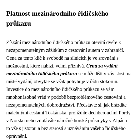
Platnost mezinárodního řidičského
průkazu
Získání mezinárodního řidičského průkazu otevírá dveře k
nezapomenutelným zážitkům z cestování autem v zahraničí.
Cena za tento klíč k svobodě na silnicích je ve srovnání s
možnostmi, které nabízí, velmi příznivá.
Cena za vydání
mezinárodního řidičského průkazu
se může lišit v závislosti na
místě vydání, obvykle se však pohybuje v řádu stokorun.
Investice do mezinárodního řidičského průkazu se vám
mnohonásobně vrátí v podobě bezproblémového cestování a
nezapomenutelných dobrodružství. Představte si, jak brázdíte
malebnými cestami Toskánska, projíždíte dechberoucími fjordy
v Norsku nebo zdoláváte náročné horské průsmyky v Alpách –
to vše s jistotou a bez starostí s uznáváním vašeho řidičského
oprávnění.