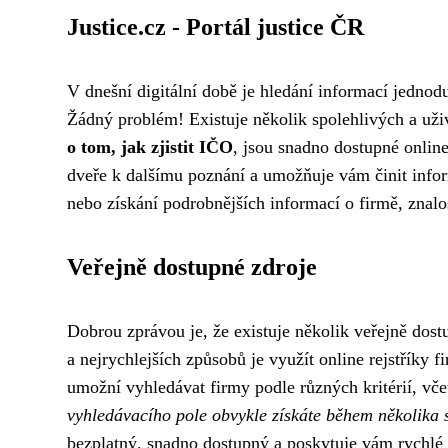
Justice.cz - Portál justice ČR
V dnešní digitální době je hledání informací jednodu
Žádný problém! Existuje několik spolehlivých a uži
o tom, jak zjistit IČO
, jsou snadno dostupné onlin
dveře k dalšímu poznání a umožňuje vám činit info
nebo získání podrobnějších informací o firmě, znalo
Veřejně dostupné zdroje
Dobrou zprávou je, že existuje několik veřejně dos
a nejrychlejších způsobů je využít online rejstříky f
umožní vyhledávat firmy podle různých kritérií, vč
vyhledávacího pole obvykle získáte během několika
bezplatný, snadno dostupný a poskytuje vám rychlé