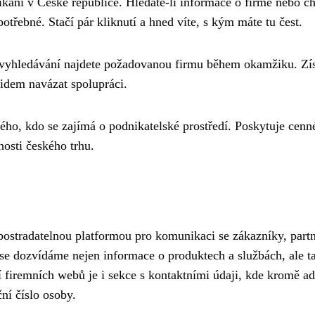
kání v České republice. Hledáte-li informace o firmě nebo c
potřebné. Stačí pár kliknutí a hned víte, s kým máte tu čest.
 vyhledávání najdete požadovanou firmu během okamžiku. Zí
lidem navázat spolupráci.
ého, kdo se zajímá o podnikatelské prostředí. Poskytuje cenn
nosti českého trhu.
postradatelnou platformou pro komunikaci se zákazníky, partn
 se dozvídáme nejen informace o produktech a službách, ale t
tí firemních webů je i sekce s kontaktními údaji, kde kromě ad
ční číslo osoby.