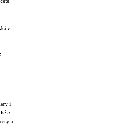
hcete
skáte
é
ery i
aké o
resy a