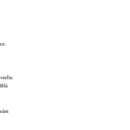
ce.
vteřin
dělá
 vám