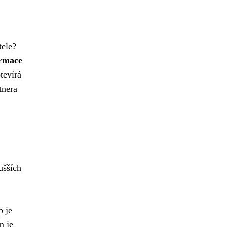
tele?
rmace
tevírá
tnera
ušších
p je
m je