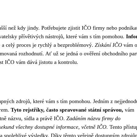
šší než kdy jindy. Potřebujete zjistit IČO firmy nebo podnika
vatelsky přívětivých nástrojů, které vám s tím pomohou.
Info
e a celý proces je rychlý a bezproblémový.
Získání IČO
vám o
rmovaná rozhodnutí. Ať už se jedná o ověření obchodního par
st IČO vám dává jistotu a kontrolu.
tupných zdrojů, které vám s tím pomohou. Jedním z nejjednod
irem.
Tyto rejstříky, často spravované státní správou,
vám
etně názvu, sídla a právě IČO.
Zadáním názvu firmy do
 sekund všechny dostupné informace, včetně IČO.
Tento přístu
 a spolehlivé výsledky. Díky těmto veřejně dostupným zdrojů