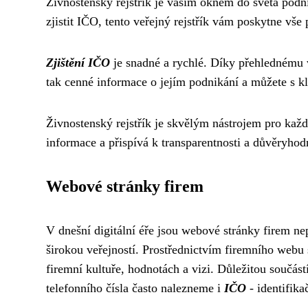
Živnostenský rejstřík je vaším oknem do světa podni
zjistit IČO, tento veřejný rejstřík vám poskytne vše 
Zjištění IČO
je snadné a rychlé. Díky přehlednému
tak cenné informace o jejím podnikání a můžete s k
Živnostenský rejstřík je skvělým nástrojem pro každ
informace a přispívá k transparentnosti a důvěryhod
Webové stránky firem
V dnešní digitální éře jsou webové stránky firem ne
širokou veřejností. Prostřednictvím firemního webu
firemní kultuře, hodnotách a vizi. Důležitou součás
telefonního čísla často nalezneme i
IČO
- identifika