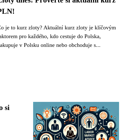
Zlotý dnes: Prověřte si aktuální kurz
PLN!
o je to kurz zloty? Aktuální kurz zloty je klíčovým
aktorem pro každého, kdo cestuje do Polska,
akupuje v Polsku online nebo obchoduje s...
o si