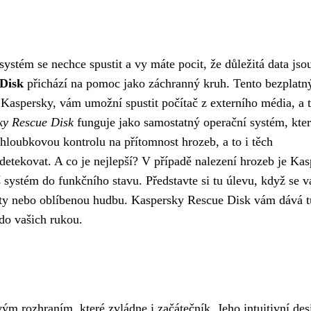
 systém se nechce spustit a vy máte pocit, že důležitá data jso
Disk
přichází na pomoc jako záchranný kruh. Tento bezplatn
Kaspersky, vám umožní spustit počítač z externího média, a t
ky Rescue Disk
funguje jako samostatný operační systém, kter
loubkovou kontrolu na přítomnost hrozeb, a to i těch
 detekovat. A co je nejlepší? V případě nalezení hrozeb je Ka
 systém do funkčního stavu. Představte si tu úlevu, když se 
enty nebo oblíbenou hudbu. Kaspersky Rescue Disk vám dává t
do vašich rukou.
ým rozhraním, které zvládne i začátečník. Jeho intuitivní des