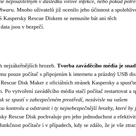
ane nepoužitelným v důsledku virové infekce, nebo pokud potře
ftwaru.
Mnoho uživatelů již ocenilo jeho účinnost a spolehlivo
. S Kaspersky Rescue Diskem se nemusíte bát ani těch
 data jsou v bezpečí.
h nejzákeřnějších hrozeb.
Tvorba zaváděcího média je snad
omu pouze počítač s připojením k internetu a prázdný USB di
Rescue Disk Maker z oficiálních stránek Kaspersky a spusťte
Po vytvoření zaváděcího média stačí počítač restartovat a sp
k se spustí v zabezpečeném prostředí, nezávisle na vašem
kontrolu a odstranit i ty nejnebezpečnější hrozby, které by 
ky Rescue Disk pochvaluje pro jeho jednoduchost a efektivit
unkčnost počítače i v případech, kdy se zdálo, že je vše ztra