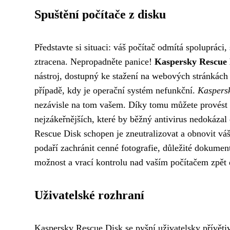
Spuštění počítače z disku
Představte si situaci: váš počítač odmítá spolupráci,
ztracena. Nepropadněte panice!
Kaspersky Rescue 
nástroj, dostupný ke stažení na webových stránkách 
případě, kdy je operační systém nefunkční.
Kaspers
nezávisle na tom vašem. Díky tomu můžete provést h
nejzákeřnějších, které by běžný antivirus nedokázal
Rescue Disk schopen je zneutralizovat a obnovit váš
podaří zachránit cenné fotografie, důležité dokum
možnost a vrací kontrolu nad vaším počítačem zpět 
Uživatelské rozhraní
Kaspersky Rescue Disk se pyšní uživatelsky přívětiv