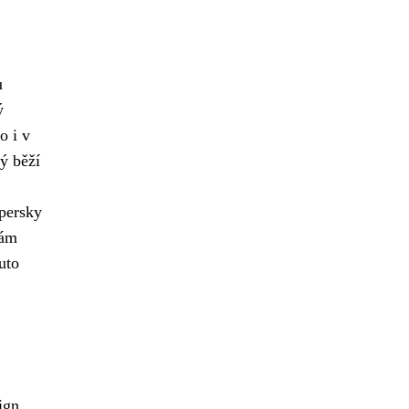
u
ý
o i v
ý běží
spersky
vám
uto
ign