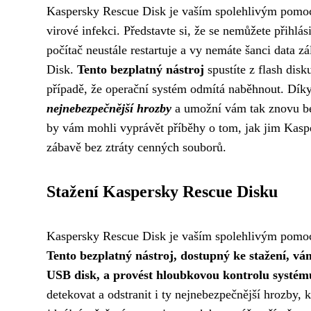
Kaspersky Rescue Disk je vaším spolehlivým pomocn
virové infekci. Představte si, že se nemůžete přihl
počítač neustále restartuje a vy nemáte šanci data 
Disk.
Tento bezplatný nástroj
spustíte z flash dis
případě, že operační systém odmítá naběhnout. Dí
nejnebezpečnější hrozby
a umožní vám tak znovu bez
by vám mohli vyprávět příběhy o tom, jak jim Kasper
zábavě bez ztráty cenných souborů.
Stažení Kaspersky Rescue Disku
Kaspersky Rescue Disk je vaším spolehlivým pomoc
Tento bezplatný nástroj, dostupný ke stažení, vá
USB disk, a provést hloubkovou kontrolu systém
detekovat a odstranit i ty nejnebezpečnější hrozby, 