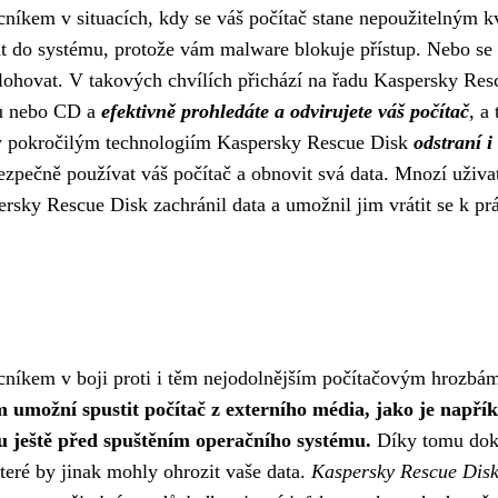
íkem v situacích, kdy se váš počítač stane nepoužitelným k
ásit do systému, protože vám malware blokuje přístup. Nebo se
zálohovat. V takových chvílích přichází na řadu Kaspersky Res
ku nebo CD a
efektivně prohledáte a odvirujete váš počítač
, a 
ky pokročilým technologiím Kaspersky Rescue Disk
odstraní i 
pečně používat váš počítač a obnovit svá data. Mnozí uživa
sky Rescue Disk zachránil data a umožnil jim vrátit se k prá
níkem v boji proti i těm nejodolnějším počítačovým hrozbá
m umožní spustit počítač z externího média, jako je napří
u ještě před spuštěním operačního systému.
Díky tomu dok
které by jinak mohly ohrozit vaše data.
Kaspersky Rescue Disk