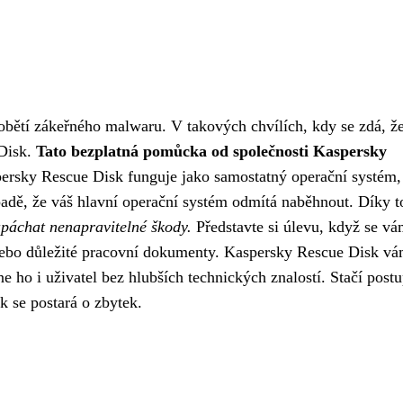
 obětí zákeřného malwaru. V takových chvílích, kdy se zdá, že
 Disk.
Tato bezplatná pomůcka od společnosti Kaspersky
rsky Rescue Disk funguje jako samostatný operační systém,
padě, že váš hlavní operační systém odmítá naběhnout. Díky 
apáchat nenapravitelné škody.
Představte si úlevu, když se v
 nebo důležité pracovní dokumenty. Kaspersky Rescue Disk v
ne ho i uživatel bez hlubších technických znalostí. Stačí post
 se postará o zbytek.