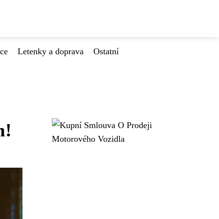
ace
Letenky a doprava
Ostatní
m!