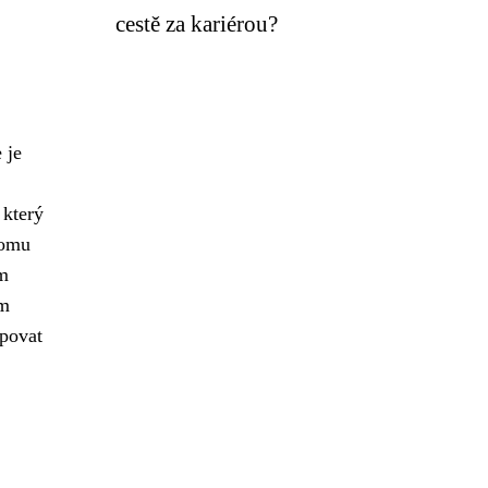
cestě za kariérou?
 je
 který
tomu
ám
ám
upovat