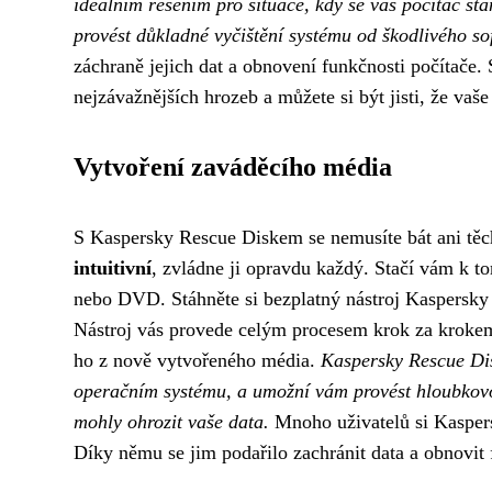
ideálním řešením pro situace, kdy se váš počítač st
provést důkladné vyčištění systému od škodlivého so
záchraně jejich dat a obnovení funkčnosti počítače
nejzávažnějších hrozeb a můžete si být jisti, že vaše
Vytvoření zaváděcího média
S Kaspersky Rescue Diskem se nemusíte bát ani těc
intuitivní
, zvládne ji opravdu každý. Stačí vám k t
nebo DVD. Stáhněte si bezplatný nástroj Kaspersky 
Nástroj vás provede celým procesem krok za krokem. 
ho z nově vytvořeného média.
Kaspersky Rescue Dis
operačním systému, a umožní vám provést hloubkovou 
mohly ohrozit vaše data.
Mnoho uživatelů si Kaspers
Díky němu se jim podařilo zachránit data a obnovit f