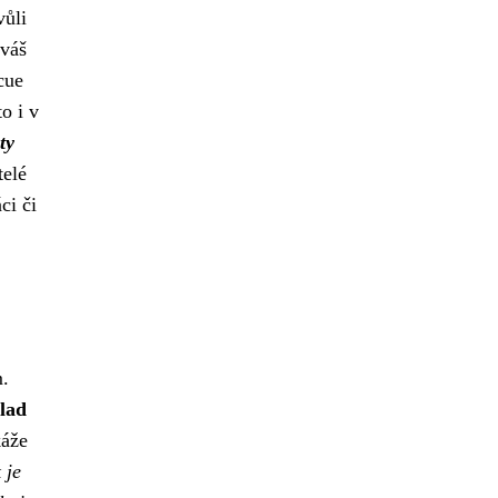
vůli
 váš
cue
to i v
ty
telé
ci či
m.
klad
áže
 je