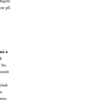
bujete
st při
ná a
sk
 ho.
ustit
jinak
u.
ceno.