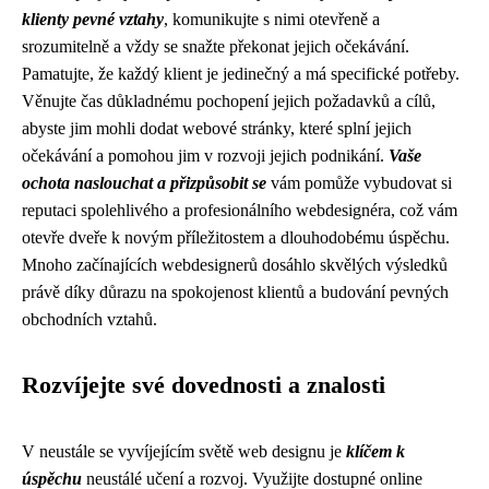
klienty pevné vztahy
, komunikujte s nimi otevřeně a
srozumitelně a vždy se snažte překonat jejich očekávání.
Pamatujte, že každý klient je jedinečný a má specifické potřeby.
Věnujte čas důkladnému pochopení jejich požadavků a cílů,
abyste jim mohli dodat webové stránky, které splní jejich
očekávání a pomohou jim v rozvoji jejich podnikání.
Vaše
ochota naslouchat a přizpůsobit se
vám pomůže vybudovat si
reputaci spolehlivého a profesionálního webdesignéra, což vám
otevře dveře k novým příležitostem a dlouhodobému úspěchu.
Mnoho začínajících webdesignerů dosáhlo skvělých výsledků
právě díky důrazu na spokojenost klientů a budování pevných
obchodních vztahů.
Rozvíjejte své dovednosti a znalosti
V neustále se vyvíjejícím světě web designu je
klíčem k
úspěchu
neustálé učení a rozvoj. Využijte dostupné online