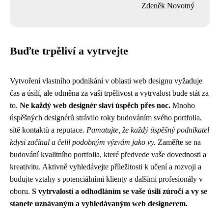
Zdeněk Novotný
Buďte trpěliví a vytrvejte
Vytvoření vlastního podnikání v oblasti web designu vyžaduje
čas a úsilí, ale odměna za vaši trpělivost a vytrvalost bude stát za
to.
Ne každý web designér slaví úspěch přes noc.
Mnoho
úspěšných designérů strávilo roky budováním svého portfolia,
sítě kontaktů a reputace.
Pamatujte, že každý úspěšný podnikatel
kdysi začínal a čelil podobným výzvám jako vy.
Zaměřte se na
budování kvalitního portfolia, které předvede vaše dovednosti a
kreativitu. Aktivně vyhledávejte příležitosti k učení a rozvoji a
budujte vztahy s potenciálními klienty a dalšími profesionály v
oboru.
S vytrvalostí a odhodláním se vaše úsilí zúročí a vy se
stanete uznávaným a vyhledávaným web designerem.