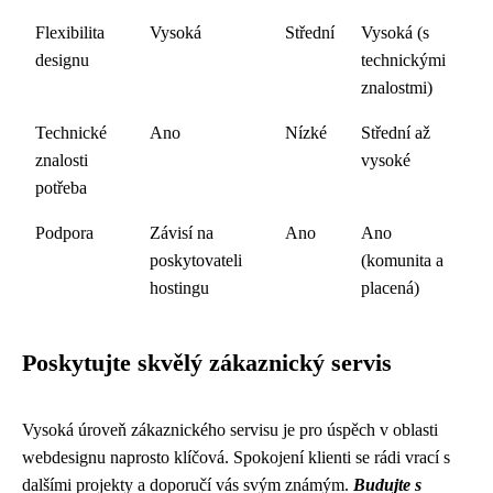
Flexibilita
Vysoká
Střední
Vysoká (s
designu
technickými
znalostmi)
Technické
Ano
Nízké
Střední až
znalosti
vysoké
potřeba
Podpora
Závisí na
Ano
Ano
poskytovateli
(komunita a
hostingu
placená)
Poskytujte skvělý zákaznický servis
Vysoká úroveň zákaznického servisu je pro úspěch v oblasti
webdesignu naprosto klíčová. Spokojení klienti se rádi vrací s
dalšími projekty a doporučí vás svým známým.
Budujte s