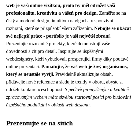
web je vaší online vizitkou, proto by měl odrážet vaši
profesionalitu, kreativitu a vášeň pro design.
Zaměřte se na
čistý a moderní design, intuitivní navigaci a responzivní
rozhraní, které se přizpůsobí všem zařízením.
Nebojte se ukázat
své nejlepší práce - portfolio je vaší největší zbraní.
Prezentujte rozmanité projekty, které demonstrují vaše
dovednosti a cit pro detail. Inspirujte se úspěšnými
webdesignéry, kteří vybudovali prosperující firmy díky poutavé
online prezentaci.
Pamatujte, že váš web je živý organismus,
který se neustále vyvíjí.
Pravidelně aktualizujte obsah,
přidávejte nové reference a sledujte trendy v oboru, abyste si
udrželi konkurenceschopnost.
S pečlivě promyšleným a kvalitně
zpracovaným webem máte skvělou startovní pozici pro budování
úspěšného podnikání v oblasti web designu.
Prezentujte se na sítích