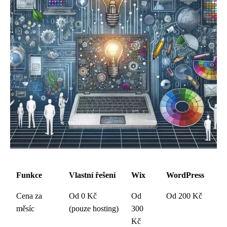
Funkce
Vlastní řešení
Wix
WordPress
Cena za
Od 0 Kč
Od
Od 200 Kč
měsíc
(pouze hosting)
300
Kč