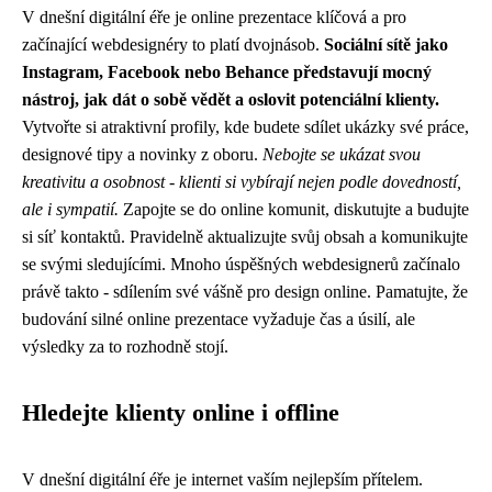
V dnešní digitální éře je online prezentace klíčová a pro
začínající webdesignéry to platí dvojnásob.
Sociální sítě jako
Instagram, Facebook nebo Behance představují mocný
nástroj, jak dát o sobě vědět a oslovit potenciální klienty.
Vytvořte si atraktivní profily, kde budete sdílet ukázky své práce,
designové tipy a novinky z oboru.
Nebojte se ukázat svou
kreativitu a osobnost - klienti si vybírají nejen podle dovedností,
ale i sympatií.
Zapojte se do online komunit, diskutujte a budujte
si síť kontaktů. Pravidelně aktualizujte svůj obsah a komunikujte
se svými sledujícími. Mnoho úspěšných webdesignerů začínalo
právě takto - sdílením své vášně pro design online. Pamatujte, že
budování silné online prezentace vyžaduje čas a úsilí, ale
výsledky za to rozhodně stojí.
Hledejte klienty online i offline
V dnešní digitální éře je internet vaším nejlepším přítelem.