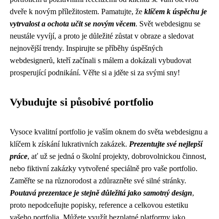
dveře k novým příležitostem. Pamatujte, že
klíčem k úspěchu je
vytrvalost a ochota učit se novým věcem
. Svět webdesignu se
neustále vyvíjí, a proto je důležité zůstat v obraze a sledovat
nejnovější trendy. Inspirujte se příběhy úspěšných
webdesignerů, kteří začínali s málem a dokázali vybudovat
prosperující podnikání. Věřte si a jděte si za svými sny!
Vybudujte si působivé portfolio
Vysoce kvalitní portfolio je vaším oknem do světa webdesignu a
klíčem k získání lukrativních zakázek.
Prezentujte své nejlepší
práce
, ať už se jedná o školní projekty, dobrovolnickou činnost,
nebo fiktivní zakázky vytvořené speciálně pro vaše portfolio.
Zaměřte se na různorodost a zdůrazněte své silné stránky.
Poutavá prezentace je stejně důležitá jako samotný design
,
proto nepodceňujte popisky, reference a celkovou estetiku
vašeho portfolia. Můžete využít bezplatné platformy jako