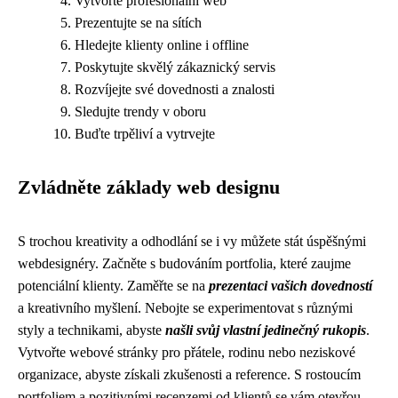
Vytvořte profesionální web
Prezentujte se na sítích
Hledejte klienty online i offline
Poskytujte skvělý zákaznický servis
Rozvíjejte své dovednosti a znalosti
Sledujte trendy v oboru
Buďte trpěliví a vytrvejte
Zvládněte základy web designu
S trochou kreativity a odhodlání se i vy můžete stát úspěšnými
webdesignéry. Začněte s budováním portfolia, které zaujme
potenciální klienty. Zaměřte se na
prezentaci vašich dovedností
a kreativního myšlení. Nebojte se experimentovat s různými
styly a technikami, abyste
našli svůj vlastní jedinečný rukopis
.
Vytvořte webové stránky pro přátele, rodinu nebo neziskové
organizace, abyste získali zkušenosti a reference. S rostoucím
portfoliem a pozitivními recenzemi od klientů se vám otevřou