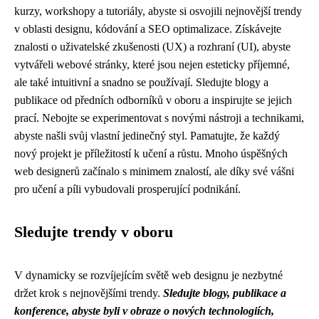
kurzy, workshopy a tutoriály, abyste si osvojili nejnovější trendy
v oblasti designu, kódování a SEO optimalizace. Získávejte
znalosti o uživatelské zkušenosti (UX) a rozhraní (UI), abyste
vytvářeli webové stránky, které jsou nejen esteticky příjemné,
ale také intuitivní a snadno se používají. Sledujte blogy a
publikace od předních odborníků v oboru a inspirujte se jejich
prací. Nebojte se experimentovat s novými nástroji a technikami,
abyste našli svůj vlastní jedinečný styl. Pamatujte, že každý
nový projekt je příležitostí k učení a růstu. Mnoho úspěšných
web designerů začínalo s minimem znalostí, ale díky své vášni
pro učení a píli vybudovali prosperující podnikání.
Sledujte trendy v oboru
V dynamicky se rozvíjejícím světě web designu je nezbytné
držet krok s nejnovějšími trendy.
Sledujte blogy, publikace a
konference, abyste byli v obraze o nových technologiích,