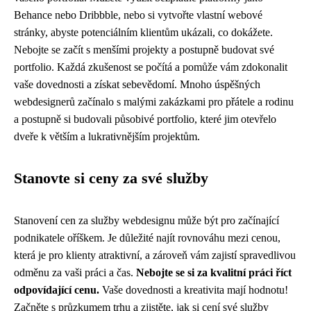
Behance nebo Dribbble, nebo si vytvořte vlastní webové
stránky, abyste potenciálním klientům ukázali, co dokážete.
Nebojte se začít s menšími projekty a postupně budovat své
portfolio. Každá zkušenost se počítá a pomůže vám zdokonalit
vaše dovednosti a získat sebevědomí. Mnoho úspěšných
webdesignerů začínalo s malými zakázkami pro přátele a rodinu
a postupně si budovali působivé portfolio, které jim otevřelo
dveře k větším a lukrativnějším projektům.
Stanovte si ceny za své služby
Stanovení cen za služby webdesignu může být pro začínající
podnikatele oříškem. Je důležité najít rovnováhu mezi cenou,
která je pro klienty atraktivní, a zároveň vám zajistí spravedlivou
odměnu za vaši práci a čas.
Nebojte se si za kvalitní práci říct
odpovídající cenu.
Vaše dovednosti a kreativita mají hodnotu!
Začněte s průzkumem trhu a zjistěte, jak si cení své služby