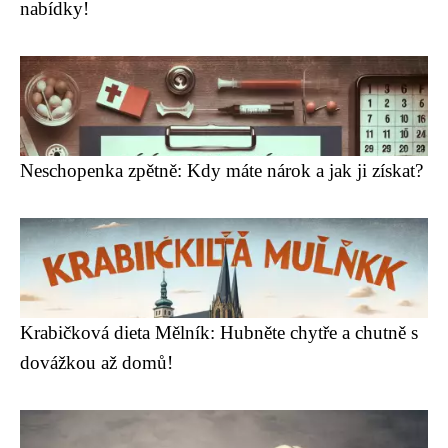
nabídky!
Neschopenka zpětně: Kdy máte nárok a jak ji získat?
Krabičková dieta Mělník: Hubněte chytře a chutně s
dovážkou až domů!