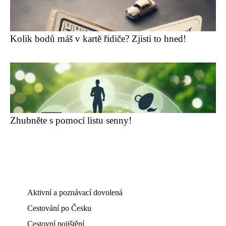
Kolik bodů máš v kartě řidiče? Zjisti to hned!
Zhubněte s pomocí listu senny!
Aktivní a poznávací dovolená
Cestování po Česku
Cestovní pojištění