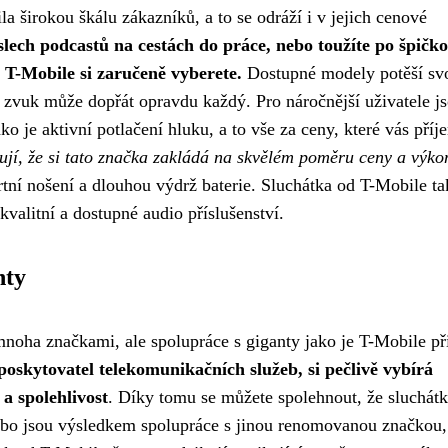
a širokou škálu zákazníků, a to se odráží i v jejich cenové
lech podcastů na cestách do práce, nebo toužíte po špičk
T-Mobile si zaručeně vyberete.
Dostupné modely potěší sv
lý zvuk může dopřát opravdu každý. Pro náročnější uživatele j
o je aktivní potlačení hluku, a to vše za ceny, které vás pří
ují, že si tato značka zakládá na skvělém poměru ceny a výko
rtní nošení a dlouhou výdrž baterie. Sluchátka od T-Mobile ta
kvalitní a dostupné audio příslušenství.
nty
mnoha značkami, ale spolupráce s giganty jako je T-Mobile př
poskytovatel telekomunikačních služeb, si pečlivě vybírá
a spolehlivost
. Díky tomu se můžete spolehnout, že sluchátk
ebo jsou výsledkem spolupráce s jinou renomovanou značkou