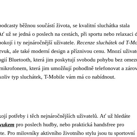
dcasty běžnou součástí života, se kvalitní sluchátka stala
ť už se jedná o poslech na cestách, při sportu nebo relaxaci
pokojí i ty nejnáročnější uživatele.
Recenze sluchátek od T-Mo
 zvuk, ale také moderní design a příznivou cenu. Mnozí uživate
logií Bluetooth, která jim poskytují svobodu pohybu bez omez
s mikrofonem, která jim umožňují pohodlně telefonovat a záro
kýkoliv typ sluchátek, T-Mobile vám má co nabídnout.
ojí potřeby i těch nejnáročnějších uživatelů. Ať už hledáte
zvukem
pro poslech hudby, nebo praktická handsfree pro
te. Pro milovníky aktivního životního stylu jsou tu sportovní