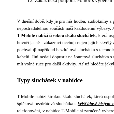
Zákaznická podpora: Pomoc s výběrem
V dnešní době, kdy je pro nás hudba, audioknihy a po
nepostradatelnou součástí naší každodenní výbavy. A
T-Mobile nabízí širokou škálu sluchátek
, která us
hovoří jasně - zákazníci oceňují nejen jejich skvělý
pochvalují například bezdrátová sluchátka s techno
kabelů. Jiní nedají dopustit na špuntová sluchátka 
mít volné ruce pro další aktivity. Ať už hledáte ja
Typy sluchátek v nabídce
T-Mobile nabízí širokou škálu sluchátek, která uspok
špičková bezdrátová sluchátka s
křišťálově čistým 
telefonování, v nabídce T-Mobile si zaručeně vybere