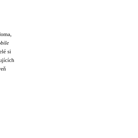
 doma,
bile
lé si
ujících
veň