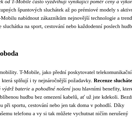
k od T-Mobile často vyzdvihují vynikající poměr ceny a výko
stupných špuntových sluchátek až po prémiové modely s akti
-Mobilu nabídnout zákazníkům nejnovější technologie a tren
te sluchátka na sport, cestování nebo každodenní poslech hudb
voboda
obility. T-Mobile, jako přední poskytovatel telekomunikačn
 která splňují i ty nejnáročnější požadavky.
Recenze sluchát
 výdrž baterie
a
pohodlné nošení
jsou hlavními benefity, kter
u oblíbenou hudbu bez omezení kabelů, ať už jste kdekoli. Bezd
 při sportu, cestování nebo jen tak doma v pohodlí. Díky
vašemu telefonu a vy si tak můžete vychutnat ničím nerušený