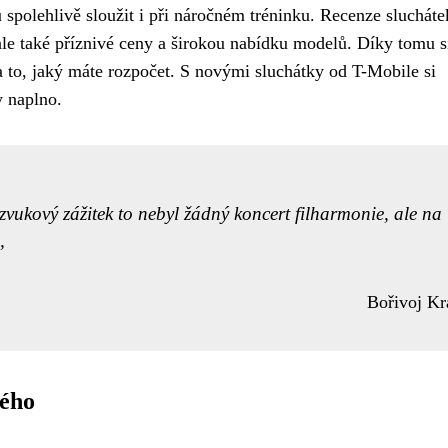
 spolehlivě sloužit i při náročném tréninku. Recenze slucháte
 ale také příznivé ceny a širokou nabídku modelů. Díky tomu s
 to, jaký máte rozpočet. S novými sluchátky od T-Mobile si
y naplno.
vukový zážitek to nebyl žádný koncert filharmonie, ale na
Bořivoj Kr
dého