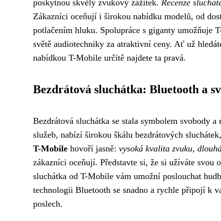
poskytnou skvělý zvukový zážitek.
Recenze slucháte
Zákazníci oceňují i širokou nabídku modelů, od do
potlačením hluku. Spolupráce s giganty umožňuje T
světě audiotechniky za atraktivní ceny. Ať už hledá
nabídkou T-Mobile určitě najdete ta pravá.
Bezdrátová sluchátka: Bluetooth a s
Bezdrátová sluchátka se stala symbolem svobody a m
služeb, nabízí širokou škálu bezdrátových sluchátek,
T-Mobile
hovoří jasně:
vysoká kvalita zvuku
,
dlouhá
zákazníci oceňují. Představte si, že si užíváte svo
sluchátka od T-Mobile vám umožní poslouchat hudbu
technologii Bluetooth se snadno a rychle připojí k 
poslech.