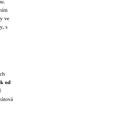
nu
.
vním
dy ve
y, s
ích
ek od
é
rátová