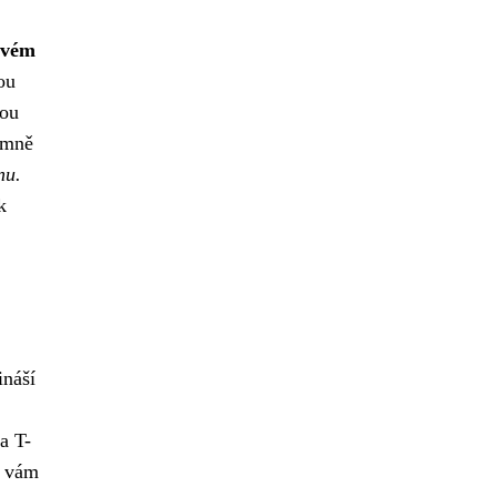
ovém
ou
sou
jemně
nu.
k
ináší
a T-
, vám