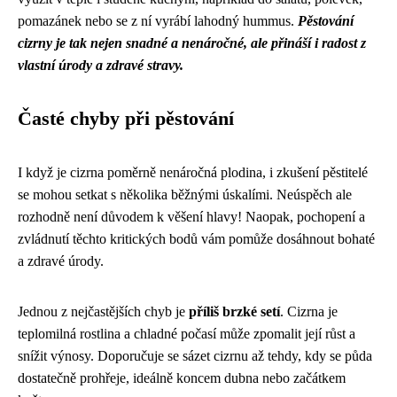
pomazánek nebo se z ní vyrábí lahodný hummus.
Pěstování
cizrny je tak nejen snadné a nenáročné, ale přináší i radost z
vlastní úrody a zdravé stravy.
Časté chyby při pěstování
I když je cizrna poměrně nenáročná plodina, i zkušení pěstitelé
se mohou setkat s několika běžnými úskalími. Neúspěch ale
rozhodně není důvodem k věšení hlavy! Naopak, pochopení a
zvládnutí těchto kritických bodů vám pomůže dosáhnout bohaté
a zdravé úrody.
Jednou z nejčastějších chyb je
příliš brzké setí
. Cizrna je
teplomilná rostlina a chladné počasí může zpomalit její růst a
snížit výnosy. Doporučuje se sázet cizrnu až tehdy, kdy se půda
dostatečně prohřeje, ideálně koncem dubna nebo začátkem