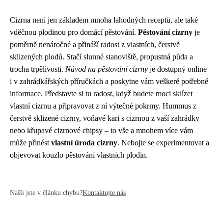
Cizrna není jen základem mnoha lahodných receptů, ale také
vděčnou plodinou pro domácí pěstování.
Pěstování cizrny
je
poměrně nenáročné a přináší radost z vlastních, čerstvě
sklizených plodů. Stačí slunné stanoviště, propustná půda a
trocha trpělivosti.
Návod na pěstování cizrny
je dostupný online
i v zahrádkářských příručkách a poskytne vám veškeré potřebné
informace. Představte si tu radost, když budete moci sklízet
vlastní cizrnu a připravovat z ní výtečné pokrmy. Hummus z
čerstvě sklizené cizrny, voňavé kari s cizrnou z vaší zahrádky
nebo křupavé cizrnové chipsy – to vše a mnohem více vám
může přinést
vlastní úroda cizrny
. Nebojte se experimentovat a
objevovat kouzlo pěstování vlastních plodin.
Našli jste v článku chybu?
Kontaktujte nás