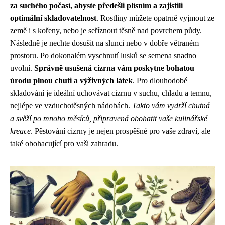
za suchého počasí, abyste předešli plísním a zajistili
optimální skladovatelnost
. Rostliny můžete opatrně vyjmout ze
země i s kořeny, nebo je seříznout těsně nad povrchem půdy.
Následně je nechte dosušit na slunci nebo v dobře větraném
prostoru. Po dokonalém vyschnutí lusků se semena snadno
uvolní.
Správně usušená cizrna vám poskytne bohatou
úrodu plnou chuti a výživných látek
. Pro dlouhodobé
skladování je ideální uchovávat cizrnu v suchu, chladu a temnu,
nejlépe ve vzduchotěsných nádobách.
Takto vám vydrží chutná
a svěží po mnoho měsíců, připravená obohatit vaše kulinářské
kreace
. Pěstování cizrny je nejen prospěšné pro vaše zdraví, ale
také obohacující pro vaši zahradu.