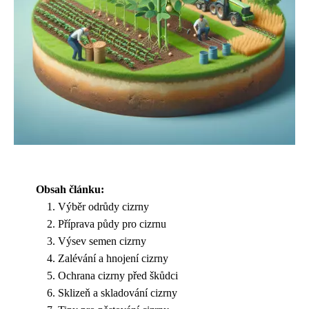
Obsah článku:
Výběr odrůdy cizrny
Příprava půdy pro cizrnu
Výsev semen cizrny
Zalévání a hnojení cizrny
Ochrana cizrny před škůdci
Sklizeň a skladování cizrny