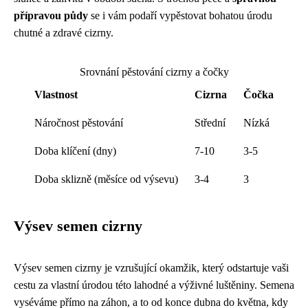
přípravou půdy
se i vám podaří vypěstovat bohatou úrodu
chutné a zdravé cizrny.
Srovnání pěstování cizrny a čočky
Vlastnost
Cizrna
Čočka
Náročnost pěstování
Střední
Nízká
Doba klíčení (dny)
7-10
3-5
Doba sklizně (měsíce od výsevu)
3-4
3
Výsev semen cizrny
Výsev semen cizrny je vzrušující okamžik, který odstartuje vaši
cestu za vlastní úrodou této lahodné a výživné luštěniny. Semena
vyséváme přímo na záhon, a to od konce dubna do května, kdy