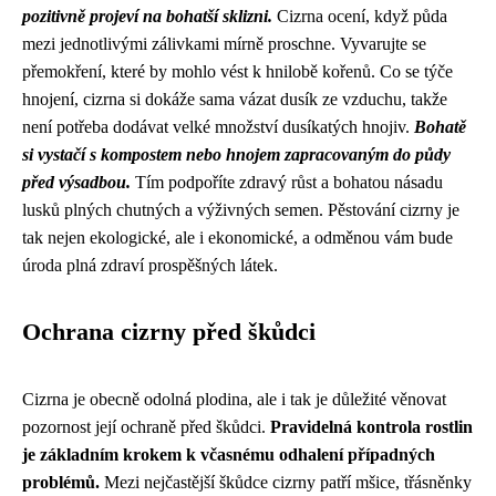
pozitivně projeví na bohatší sklizni.
Cizrna ocení, když půda
mezi jednotlivými zálivkami mírně proschne. Vyvarujte se
přemokření, které by mohlo vést k hnilobě kořenů. Co se týče
hnojení, cizrna si dokáže sama vázat dusík ze vzduchu, takže
není potřeba dodávat velké množství dusíkatých hnojiv.
Bohatě
si vystačí s kompostem nebo hnojem zapracovaným do půdy
před výsadbou.
Tím podpoříte zdravý růst a bohatou násadu
lusků plných chutných a výživných semen. Pěstování cizrny je
tak nejen ekologické, ale i ekonomické, a odměnou vám bude
úroda plná zdraví prospěšných látek.
Ochrana cizrny před škůdci
Cizrna je obecně odolná plodina, ale i tak je důležité věnovat
pozornost její ochraně před škůdci.
Pravidelná kontrola rostlin
je základním krokem k včasnému odhalení případných
problémů.
Mezi nejčastější škůdce cizrny patří mšice, třásněnky