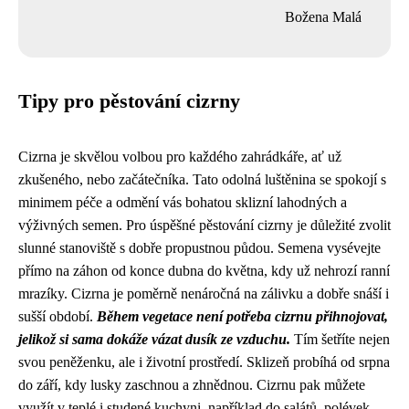
Božena Malá
Tipy pro pěstování cizrny
Cizrna je skvělou volbou pro každého zahrádkáře, ať už
zkušeného, nebo začátečníka. Tato odolná luštěnina se spokojí s
minimem péče a odmění vás bohatou sklizní lahodných a
výživných semen. Pro úspěšné pěstování cizrny je důležité zvolit
slunné stanoviště s dobře propustnou půdou. Semena vysévejte
přímo na záhon od konce dubna do května, kdy už nehrozí ranní
mrazíky. Cizrna je poměrně nenáročná na zálivku a dobře snáší i
sušší období.
Během vegetace není potřeba cizrnu přihnojovat,
jelikož si sama dokáže vázat dusík ze vzduchu.
Tím šetříte nejen
svou peněženku, ale i životní prostředí. Sklizeň probíhá od srpna
do září, kdy lusky zaschnou a zhnědnou. Cizrnu pak můžete
využít v teplé i studené kuchyni, například do salátů, polévek,