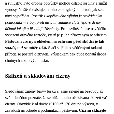
a svilušky. Tyto drobné potvůrky mohou oslabit rostliny a snížit
výnosy. Naštěstí existuje mnoho ekologických metod, jak se s
nimi vypořádat.
Postřik z kopřivového výluhu je osvědčeným
pomocníkem v boji proti mšicím, zatímco žluté lepové desky
účinně lákají a likvidují třásněnky.
Proti sviluškám se osvědčilo
vysazení dravého roztoče, který je jejich přirozeným nepřítelem.
Pěstování cizrny s ohledem na ochranu před škůdci je tak
snazší, než se může zdát.
Stačí se řídit osvědčenými radami a
příroda se postará o zbytek. Výsledkem pak bude bohatá úroda
chutných a zdravých lusků.
Sklizeň a skladování cizrny
Sledováním změny barvy lusků z jasně zelené na béžovou až
světle hnědou poznáte, že se blíží dlouho očekávaná sklizeň vaší
cizrny. Obvykle k ní dochází 100 až 130 dní po výsevu, v
závislosti na odrůdě a podmínkách pěstování.
Cizrnu sklízejte