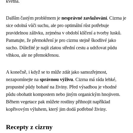
května.
Dalším častým problémem je
nesprávné zavlažování
. Cizrna je
sice odolná vůči suchu, ale pro optimální růst potřebuje
pravidelnou zálivku, zejména v období klíčení a tvorby lusků.
Pamatujte, že přemokření je pro cizrnu stejně škodlivé jako
sucho. Důležité je najít zlatou střední cestu a udržovat půdu
vlhkou, ale ne přemokřenou.
A konečně, i když se to může zdát jako samozřejmost,
nezapomínejte na
správnou výživu
. Cizrna má ráda lehké,
propustné půdy bohaté na živiny. Před výsadbou je vhodné
půdu obohatit kompostem nebo jiným organickým hnojivem.
Během vegetace pak můžete rostliny přihnojit například
kopřivovým výluhem, který jim dodá potřebné živiny.
Recepty z cizrny