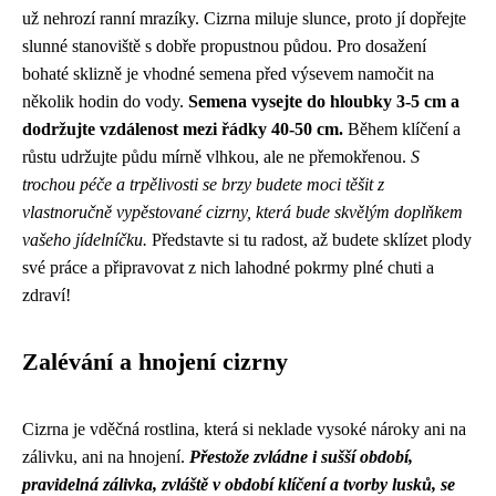
už nehrozí ranní mrazíky. Cizrna miluje slunce, proto jí dopřejte
slunné stanoviště s dobře propustnou půdou. Pro dosažení
bohaté sklizně je vhodné semena před výsevem namočit na
několik hodin do vody.
Semena vysejte do hloubky 3-5 cm a
dodržujte vzdálenost mezi řádky 40-50 cm.
Během klíčení a
růstu udržujte půdu mírně vlhkou, ale ne přemokřenou.
S
trochou péče a trpělivosti se brzy budete moci těšit z
vlastnoručně vypěstované cizrny, která bude skvělým doplňkem
vašeho jídelníčku.
Představte si tu radost, až budete sklízet plody
své práce a připravovat z nich lahodné pokrmy plné chuti a
zdraví!
Zalévání a hnojení cizrny
Cizrna je vděčná rostlina, která si neklade vysoké nároky ani na
zálivku, ani na hnojení.
Přestože zvládne i sušší období,
pravidelná zálivka, zvláště v období klíčení a tvorby lusků, se