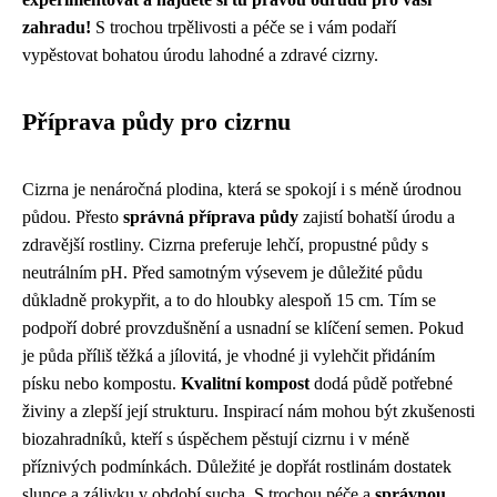
zahradu!
S trochou trpělivosti a péče se i vám podaří
vypěstovat bohatou úrodu lahodné a zdravé cizrny.
Příprava půdy pro cizrnu
Cizrna je nenáročná plodina, která se spokojí i s méně úrodnou
půdou. Přesto
správná příprava půdy
zajistí bohatší úrodu a
zdravější rostliny. Cizrna preferuje lehčí, propustné půdy s
neutrálním pH. Před samotným výsevem je důležité půdu
důkladně prokypřit, a to do hloubky alespoň 15 cm. Tím se
podpoří dobré provzdušnění a usnadní se klíčení semen. Pokud
je půda příliš těžká a jílovitá, je vhodné ji vylehčit přidáním
písku nebo kompostu.
Kvalitní kompost
dodá půdě potřebné
živiny a zlepší její strukturu. Inspirací nám mohou být zkušenosti
biozahradníků, kteří s úspěchem pěstují cizrnu i v méně
příznivých podmínkách. Důležité je dopřát rostlinám dostatek
slunce a zálivku v období sucha. S trochou péče a
správnou