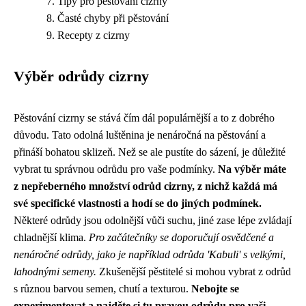
Tipy pro pěstování cizrny
Časté chyby při pěstování
Recepty z cizrny
Výběr odrůdy cizrny
Pěstování cizrny se stává čím dál populárnější a to z dobrého
důvodu. Tato odolná luštěnina je nenáročná na pěstování a
přináší bohatou sklizeň. Než se ale pustíte do sázení, je důležité
vybrat tu správnou odrůdu pro vaše podmínky.
Na výběr máte
z nepřeberného množství odrůd cizrny, z nichž každá má
své specifické vlastnosti a hodí se do jiných podmínek.
Některé odrůdy jsou odolnější vůči suchu, jiné zase lépe zvládají
chladnější klima.
Pro začátečníky se doporučují osvědčené a
nenáročné odrůdy, jako je například odrůda 'Kabuli' s velkými,
lahodnými semeny.
Zkušenější pěstitelé si mohou vybrat z odrůd
s různou barvou semen, chutí a texturou.
Nebojte se
experimentovat a najděte si tu pravou odrůdu pro vaši