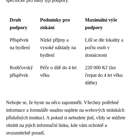
specifické pro daný typ podpory.
Druh
Podmínky pro
Maximální výše
podpory
získání
podpory
Příspěvek
Nízké příjmy a
Liší se dle lokality a
na bydlení
vysoké náklady na
počtu osob v
bydlení
domácnosti
Rodičovský
Péče o dítě do 4 let
220 000 Kč (lze
příspěvek
věku
čerpat do 4 let věku
dítěte)
Nebojte se, že byste na něco zapomněli. Všechny potřebné
informace a formuláře snadno najdete na webových stránkách
příslušných institucí. A pokud si nebudete jistí, vždy se můžete
obrátit na jejich informační linku, kde vám ochotně a
srozumitelně poradí.