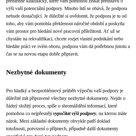
přehledné kalkulačky, které vám pomohou získat představu o
výši vaší potenciální podpory. Mnoho lidí se obává, že podpora
nebude dostačující. Je důležité si uvědomit, že podpora je tu od
toho, aby vám pomohla překlenout náročné období a poskytla
vám prostor pro hledání nové pracovní příležitosti. Ať už se
chystáte na rekvalifikaci, chcete rozjet vlastní podnikání nebo
hledáte práci ve svém oboru, podpora vám dá potřebnou jistotu a
čas se na novou etapu dobře připravit.
Nezbytné dokumenty
Pro hladký a bezproblémový průběh výpočtu vaší podpory je
důležité mít připravené všechny nezbytné dokumenty. Nejde o
žádný složitý proces, spíše o shromáždění informací, které
pomohou co nejpřesněji
vypočítat výši podpory
, na kterou máte
nárok. Mezi základní dokumenty obvykle patří doklad
totožnosti, potvrzení o příjmech, případně další dokumenty