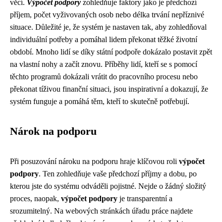
věcí.
Výpočet podpory
zohledňuje faktory jako je předchozí
příjem, počet vyživovaných osob nebo délka trvání nepříznivé
situace. Důležité je, že systém je nastaven tak, aby zohledňoval
individuální potřeby a pomáhal lidem překonat těžké životní
období. Mnoho lidí se díky státní podpoře dokázalo postavit zpět
na vlastní nohy a začít znovu. Příběhy lidí, kteří se s pomocí
těchto programů dokázali vrátit do pracovního procesu nebo
překonat tíživou finanční situaci, jsou inspirativní a dokazují, že
systém funguje a pomáhá těm, kteří to skutečně potřebují.
Nárok na podporu
Při posuzování nároku na podporu hraje klíčovou roli
výpočet
podpory
. Ten zohledňuje vaše předchozí příjmy a dobu, po
kterou jste do systému odváděli pojistné. Nejde o žádný složitý
proces, naopak,
výpočet podpory
je transparentní a
srozumitelný. Na webových stránkách úřadu práce najdete