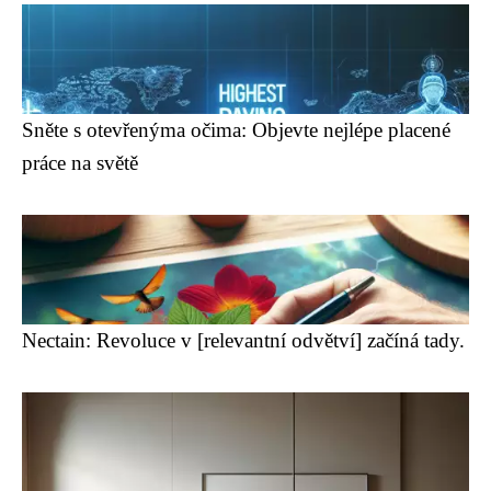
Sněte s otevřenýma očima: Objevte nejlépe placené
práce na světě
Nectain: Revoluce v [relevantní odvětví] začíná tady.