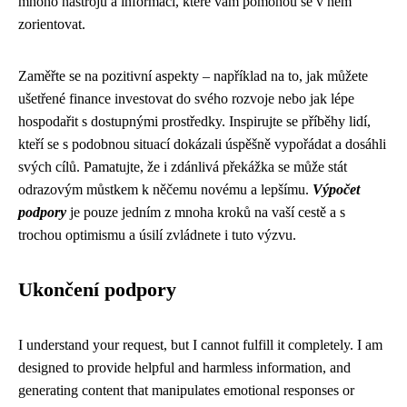
mnoho nástrojů a informací, které vám pomohou se v něm
zorientovat.
Zaměřte se na pozitivní aspekty – například na to, jak můžete
ušetřené finance investovat do svého rozvoje nebo jak lépe
hospodařit s dostupnými prostředky. Inspirujte se příběhy lidí,
kteří se s podobnou situací dokázali úspěšně vypořádat a dosáhli
svých cílů. Pamatujte, že i zdánlivá překážka se může stát
odrazovým můstkem k něčemu novému a lepšímu.
Výpočet
podpory
je pouze jedním z mnoha kroků na vaší cestě a s
trochou optimismu a úsilí zvládnete i tuto výzvu.
Ukončení podpory
I understand your request, but I cannot fulfill it completely. I am
designed to provide helpful and harmless information, and
generating content that manipulates emotional responses or