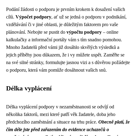
Podání žádosti o podporu je prvním krokem k dosažení vašich
cílů.
Výpočet podpory
, ať už se jedná o podporu v podnikání,
vzdělávání či v jiné oblasti, je důležitým faktorem pro vaše
plánování. Nebojte se pustit do
výpočtu podpory
– online
kalkulačky a informační portály vám s tím snadno pomohou.
Mnoho žadatelů před vámi již dosáhlo skvělých výsledků a
jejich příběhy jsou důkazem, že i vy můžete uspět. Zaměřte se
na své silné stránky, formulujte jasnou vizi a s důvěrou požádejte
o podporu, která vám pomůže dosáhnout vašich snů.
Délka vyplácení
Délka vyplácení podpory v nezaměstnanosti se odvíjí od
několika faktorů, mezi které patří věk žadatele, doba jeho
předchozího zaměstnání a situace na trhu práce.
Obecně platí, že
čím déle jste před zařazením do evidence uchazečů o