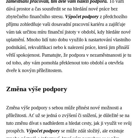
zaměstnání pracovali, tím déle vám náleží podpora.
To vám
dává prostor a čas soustředit se na hledání nové práce bez
zbytečného finančního stresu.
Výpočet podpory
z předchozího
příjmu zohledňuje vaši dosavadní pracovní kariéru a zajišťuje
vám tak určitou míru finanční jistoty v období, kdy hledáte nové
uplatnění. Mnoho lidí tuto dobu využilo k nastartování vlastního
podnikání, rekvalifikaci nebo k nalezení práce, která jim přináší
větší spokojenost. Pamatujte, že podpora v nezaměstnanosti je tu
od toho, aby vám pomohla překlenout toto období a otevřela
dveře k novým příležitostem.
Změna výše podpory
Změna výše podpory s sebou může přinést nové možnosti a
příležitosti. Ať už se jedná o zvýšení či snížení, je důležité se na
tuto změnu dívat s nadhledem a hledat cesty, jak ji využít ve svůj
prospěch.
Výpočet podpory
se může zdát složitý, ale existuje