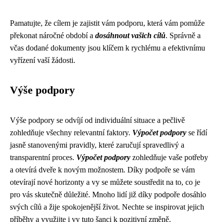
Pamatujte, že cílem je zajistit vám podporu, která vám pomůže
překonat náročné období a
dosáhnout vašich cílů
. Správně a
včas dodané dokumenty jsou klíčem k rychlému a efektivnímu
vyřízení vaší žádosti.
Výše podpory
Výše podpory se odvíjí od individuální situace a pečlivě
zohledňuje všechny relevantní faktory.
Výpočet podpory
se řídí
jasně stanovenými pravidly, které zaručují spravedlivý a
transparentní proces.
Výpočet podpory
zohledňuje vaše potřeby
a otevírá dveře k novým možnostem. Díky podpoře se vám
otevírají nové horizonty a vy se můžete soustředit na to, co je
pro vás skutečně důležité. Mnoho lidí již díky podpoře dosáhlo
svých cílů a žije spokojenější život. Nechte se inspirovat jejich
příběhy a využijte i vy tuto šanci k pozitivní změně.