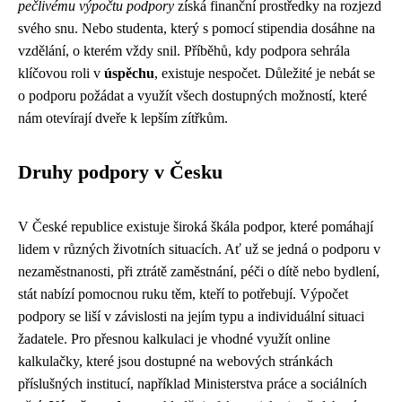
pečlivému výpočtu podpory
získá finanční prostředky na rozjezd
svého snu. Nebo studenta, který s pomocí stipendia dosáhne na
vzdělání, o kterém vždy snil. Příběhů, kdy podpora sehrála
klíčovou roli v
úspěchu
, existuje nespočet. Důležité je nebát se
o podporu požádat a využít všech dostupných možností, které
nám otevírají dveře k lepším zítřkům.
Druhy podpory v Česku
V České republice existuje široká škála podpor, které pomáhají
lidem v různých životních situacích. Ať už se jedná o podporu v
nezaměstnanosti, při ztrátě zaměstnání, péči o dítě nebo bydlení,
stát nabízí pomocnou ruku těm, kteří to potřebují. Výpočet
podpory se liší v závislosti na jejím typu a individuální situaci
žadatele. Pro přesnou kalkulaci je vhodné využít online
kalkulačky, které jsou dostupné na webových stránkách
příslušných institucí, například Ministerstva práce a sociálních