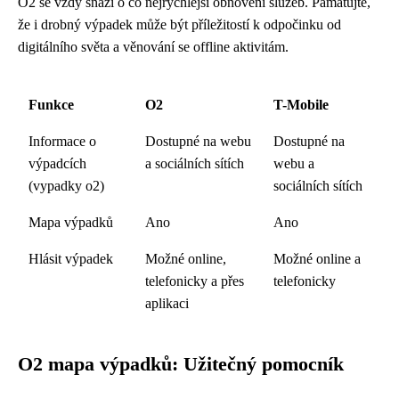
O2 se vždy snaží o co nejrychlejší obnovení služeb. Pamatujte,
že i drobný výpadek může být příležitostí k odpočinku od
digitálního světa a věnování se offline aktivitám.
Funkce
O2
T-Mobile
Informace o
Dostupné na webu
Dostupné na
výpadcích
a sociálních sítích
webu a
(vypadky o2)
sociálních sítích
Mapa výpadků
Ano
Ano
Hlásit výpadek
Možné online,
Možné online a
telefonicky a přes
telefonicky
aplikaci
O2 mapa výpadků: Užitečný pomocník