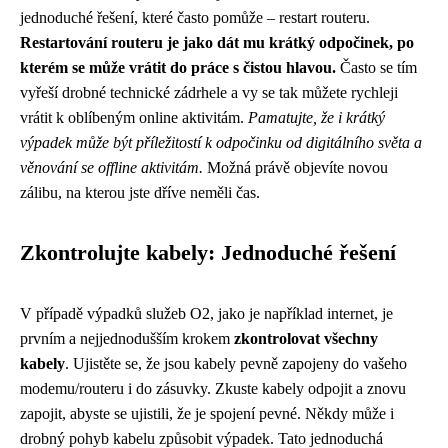
jednoduché řešení, které často pomůže – restart routeru.
Restartování routeru je jako dát mu krátký odpočinek, po
kterém se může vrátit do práce s čistou hlavou.
Často se tím
vyřeší drobné technické zádrhele a vy se tak můžete rychleji
vrátit k oblíbeným online aktivitám.
Pamatujte, že i krátký
výpadek může být příležitostí k odpočinku od digitálního světa a
věnování se offline aktivitám.
Možná právě objevíte novou
zálibu, na kterou jste dříve neměli čas.
Zkontrolujte kabely: Jednoduché řešení
V případě výpadků služeb O2, jako je například internet, je
prvním a nejjednodušším krokem
zkontrolovat všechny
kabely
. Ujistěte se, že jsou kabely pevně zapojeny do vašeho
modemu/routeru i do zásuvky. Zkuste kabely odpojit a znovu
zapojit, abyste se ujistili, že je spojení pevné. Někdy může i
drobný pohyb kabelu způsobit výpadek. Tato jednoduchá