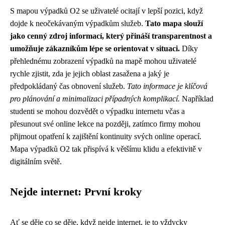
S mapou výpadků O2 se uživatelé ocitají v lepší pozici, když
dojde k neočekávaným výpadkům služeb.
Tato mapa slouží
jako cenný zdroj informací, který přináší transparentnost a
umožňuje zákazníkům lépe se orientovat v situaci.
Díky
přehlednému zobrazení výpadků na mapě mohou uživatelé
rychle zjistit, zda je jejich oblast zasažena a jaký je
předpokládaný čas obnovení služeb.
Tato informace je klíčová
pro plánování a minimalizaci případných komplikací.
Například
studenti se mohou dozvědět o výpadku internetu včas a
přesunout své online lekce na později, zatímco firmy mohou
přijmout opatření k zajištění kontinuity svých online operací.
Mapa výpadků O2 tak přispívá k většímu klidu a efektivitě v
digitálním světě.
Nejde internet: První kroky
Ať se děje co se děje, když nejde internet, je to vždycky