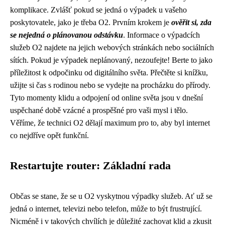
komplikace. Zvlášť pokud se jedná o výpadek u vašeho
poskytovatele, jako je třeba O2. Prvním krokem je
ověřit si, zda
se nejedná o plánovanou odstávku
. Informace o výpadcích
služeb O2 najdete na jejich webových stránkách nebo sociálních
sítích. Pokud je výpadek neplánovaný, nezoufejte! Berte to jako
příležitost k odpočinku od digitálního světa. Přečtěte si knížku,
užijte si čas s rodinou nebo se vydejte na procházku do přírody.
Tyto momenty klidu a odpojení od online světa jsou v dnešní
uspěchané době vzácné a prospěšné pro vaši mysl i tělo.
Věříme, že technici O2 dělají maximum pro to, aby byl internet
co nejdříve opět funkční.
Restartujte router: Základní rada
Občas se stane, že se u O2 vyskytnou výpadky služeb. Ať už se
jedná o internet, televizi nebo telefon, může to být frustrující.
Nicméně i v takových chvílích je důležité zachovat klid a zkusit