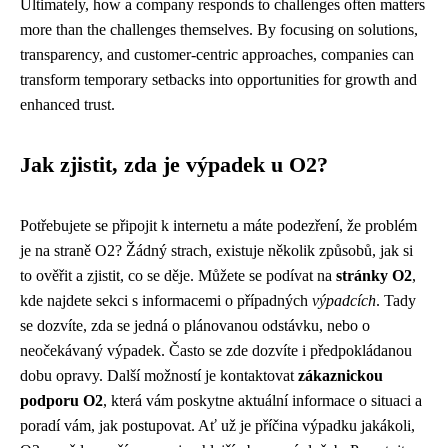
Ultimately, how a company responds to challenges often matters
more than the challenges themselves. By focusing on solutions,
transparency, and customer-centric approaches, companies can
transform temporary setbacks into opportunities for growth and
enhanced trust.
Jak zjistit, zda je výpadek u O2?
Potřebujete se připojit k internetu a máte podezření, že problém
je na straně O2? Žádný strach, existuje několik způsobů, jak si
to ověřit a zjistit, co se děje. Můžete se podívat na
stránky O2
,
kde najdete sekci s informacemi o případných
výpadcích
. Tady
se dozvíte, zda se jedná o plánovanou odstávku, nebo o
neočekávaný výpadek. Často se zde dozvíte i předpokládanou
dobu opravy. Další možností je kontaktovat
zákaznickou
podporu O2
, která vám poskytne aktuální informace o situaci a
poradí vám, jak postupovat. Ať už je příčina výpadku jakákoli,