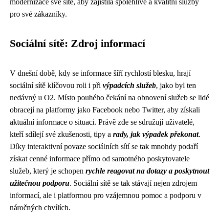
modernizace své sítě, aby zajistila spolehlivé a kvalitní služby
pro své zákazníky.
Sociální sítě: Zdroj informací
V dnešní době, kdy se informace šíří rychlostí blesku, hrají
sociální sítě klíčovou roli i při
výpadcích služeb
, jako byl ten
nedávný u O2. Místo pouhého čekání na obnovení služeb se lidé
obracejí na platformy jako Facebook nebo Twitter, aby získali
aktuální informace o situaci. Právě zde se sdružují uživatelé,
kteří sdílejí své zkušenosti, tipy a
rady, jak výpadek překonat
.
Díky interaktivní povaze sociálních sítí se tak mnohdy podaří
získat cenné informace přímo od samotného poskytovatele
služeb, který je schopen
rychle reagovat na dotazy a poskytnout
užitečnou podporu
. Sociální sítě se tak stávají nejen zdrojem
informací, ale i platformou pro vzájemnou pomoc a podporu v
náročných chvílích.