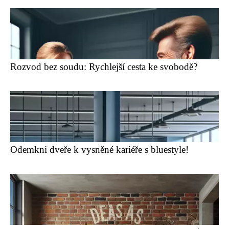
Rozvod bez soudu: Rychlejší cesta ke svobodě?
Odemkni dveře k vysněné kariéře s bluestyle!