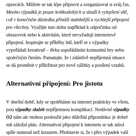
opravách. Můžete se tak lépe připravit a zorganizovat si svůj čas.
Mnoho výpadků je pouze krátkodobých a slouží k vylepšení sítě,
což v konečném důsledku přináší stabilnější a rychlejší připojení
pro všechny.
Využijte tuto dobu například k odpočinku od
obrazovek nebo k aktivitám, které nevyžadují internetové
připojení. Inspirujte se příběhy lidí, kteří se s výpadky
vypořádali kreativně – třeba uspořádáním komunitní hry nebo
společným čtením. Pamatujte, že i zdánlivě nepříjemná situace
se dá proměnit v příležitost pro nové zážitky a posílení vztahů.
Alternativní připojení: Pro jistotu
V dnešní době, kdy se spoléháme na internet prakticky ve všem,
jsou
výpadky služeb
nepříjemnou komplikací. Nedávné
výpadky
O2
nám ale mohou posloužit jako důležitá připomínka: je dobré
mít záložní plán. Alternativní připojení k internetu se tak stává
spíše nutností než luxusem. Představte si, že i přes výpadek vaší