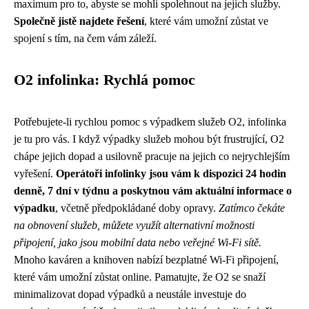
maximum pro to, abyste se mohli spolehnout na jejich služby.
Společně jistě najdete řešení
, které vám umožní zůstat ve
spojení s tím, na čem vám záleží.
O2 infolinka: Rychlá pomoc
Potřebujete-li rychlou pomoc s výpadkem služeb O2, infolinka
je tu pro vás. I když výpadky služeb mohou být frustrující, O2
chápe jejich dopad a usilovně pracuje na jejich co nejrychlejším
vyřešení.
Operátoři infolinky jsou vám k dispozici 24 hodin
denně, 7 dní v týdnu a poskytnou vám aktuální informace o
výpadku
, včetně předpokládané doby opravy.
Zatímco čekáte
na obnovení služeb, můžete využít alternativní možnosti
připojení, jako jsou mobilní data nebo veřejné Wi-Fi sítě.
Mnoho kaváren a knihoven nabízí bezplatné Wi-Fi připojení,
které vám umožní zůstat online. Pamatujte, že O2 se snaží
minimalizovat dopad výpadků a neustále investuje do