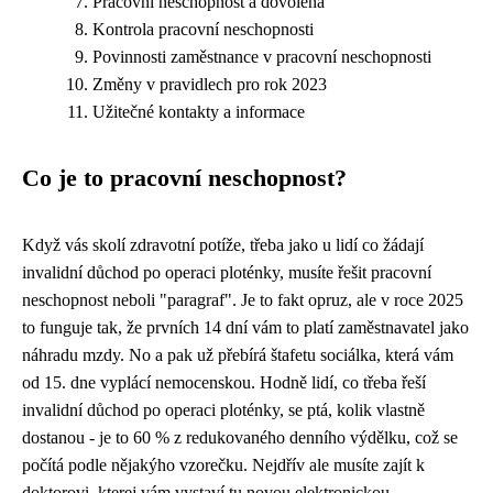
Pracovní neschopnost a dovolená
Kontrola pracovní neschopnosti
Povinnosti zaměstnance v pracovní neschopnosti
Změny v pravidlech pro rok 2023
Užitečné kontakty a informace
Co je to pracovní neschopnost?
Když vás skolí zdravotní potíže, třeba jako u lidí co žádají
invalidní důchod po operaci ploténky
, musíte řešit pracovní
neschopnost neboli "paragraf". Je to fakt opruz, ale v roce 2025
to funguje tak, že prvních 14 dní vám to platí zaměstnavatel jako
náhradu mzdy. No a pak už přebírá štafetu sociálka, která vám
od 15. dne vyplácí nemocenskou. Hodně lidí, co třeba řeší
invalidní důchod po operaci ploténky, se ptá, kolik vlastně
dostanou - je to 60 % z redukovaného denního výdělku, což se
počítá podle nějakýho vzorečku. Nejdřív ale musíte zajít k
doktorovi, kterej vám vystaví tu novou elektronickou