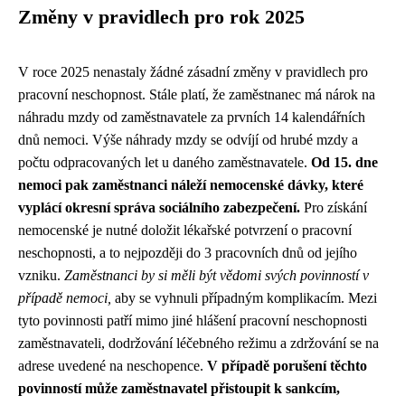
Změny v pravidlech pro rok 2025
V roce 2025 nenastaly žádné zásadní změny v pravidlech pro
pracovní neschopnost. Stále platí, že zaměstnanec má nárok na
náhradu mzdy od zaměstnavatele za prvních 14 kalendářních
dnů nemoci. Výše náhrady mzdy se odvíjí od hrubé mzdy a
počtu odpracovaných let u daného zaměstnavatele.
Od 15. dne
nemoci pak zaměstnanci náleží nemocenské dávky, které
vyplácí okresní správa sociálního zabezpečení.
Pro získání
nemocenské je nutné doložit lékařské potvrzení o pracovní
neschopnosti, a to nejpozději do 3 pracovních dnů od jejího
vzniku.
Zaměstnanci by si měli být vědomi svých povinností v
případě nemoci,
aby se vyhnuli případným komplikacím. Mezi
tyto povinnosti patří mimo jiné hlášení pracovní neschopnosti
zaměstnavateli, dodržování léčebného režimu a zdržování se na
adrese uvedené na neschopence.
V případě porušení těchto
povinností může zaměstnavatel přistoupit k sankcím,