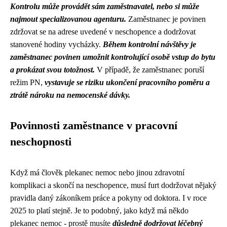
Kontrolu může provádět sám zaměstnavatel, nebo si může
najmout specializovanou agenturu.
Zaměstnanec je povinen
zdržovat se na adrese uvedené v neschopence a dodržovat
stanovené hodiny vycházky.
Během kontrolní návštěvy je
zaměstnanec povinen umožnit kontrolující osobě vstup do bytu
a prokázat svou totožnost.
V případě, že zaměstnanec poruší
režim PN,
vystavuje se riziku ukončení pracovního poměru a
ztrátě nároku na nemocenské dávky.
Povinnosti zaměstnance v pracovní
neschopnosti
Když má člověk
plekanec nemoc
nebo jinou zdravotní
komplikaci a skončí na neschopence, musí furt dodržovat nějaký
pravidla daný zákoníkem práce a pokyny od doktora. I v roce
2025 to platí stejně. Je to podobný, jako když má někdo
plekanec nemoc - prostě musíte
důsledně dodržovat léčebný