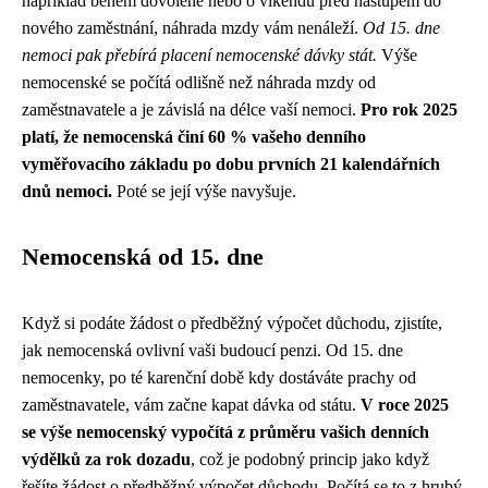
například během dovolené nebo o víkendu před nástupem do
nového zaměstnání, náhrada mzdy vám nenáleží.
Od 15. dne
nemoci pak přebírá placení nemocenské dávky stát.
Výše
nemocenské se počítá odlišně než náhrada mzdy od
zaměstnavatele a je závislá na délce vaší nemoci.
Pro rok 2025
platí, že nemocenská činí 60 % vašeho denního
vyměřovacího základu po dobu prvních 21 kalendářních
dnů nemoci.
Poté se její výše navyšuje.
Nemocenská od 15. dne
Když si podáte žádost o předběžný výpočet důchodu, zjistíte,
jak nemocenská ovlivní vaši budoucí penzi. Od 15. dne
nemocenky, po té karenční době kdy dostáváte prachy od
zaměstnavatele, vám začne kapat dávka od státu.
V roce 2025
se výše nemocenský vypočítá z průměru vašich denních
výdělků za rok dozadu
, což je podobný princip jako když
řešíte žádost o předběžný výpočet důchodu
. Počítá se to z hrubý