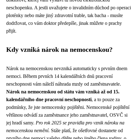
neschopenku. A jestli uvažujete o invalidním důchod po operaci
ploténky nebo máte jiný zdravotní trable, tak bacha - musíte
dodržovat, co vám doktor předepíše, jinak můžete o prachy
přijít.
Kdy vzniká nárok na nemocenskou?
Nárok na nemocenskou nevzniká automaticky s prvním dnem
nemoci. Během prvních 14 kalendářních dnů pracovní
neschopnosti vám náleží náhrada mzdy od zaměstnavatele.
Nárok na nemocenskou od státu vám vzniká až od 15.
kalendářního dne pracovní neschopnosti
, a to pouze za
podmínky, že jste nemocensky pojištěni. Nemocenské pojištění
většinou odvádí za zaměstnance jeho zaměstnavatel, OSVČ si
jej hradí samy.
Pro rok 2025 se pravidla pro vznik nároku na
nemocenskou nemění.
Stále platí, že ošetřovné dostanete od
prvního dne nemoci vašeho dítěte nebo jiného člena rodiny, o