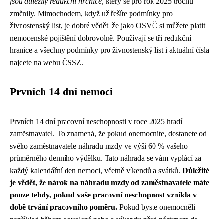
jsou důležitý redukční hranice
, který se pro rok 2025 trochu
změnily. Mimochodem, když už řešíte
podmínky pro
živnostenský list
, je dobré vědět, že jako OSVČ si můžete platit
nemocenské pojištění dobrovolně. Používají se tři redukční
hranice a všechny podmínky pro živnostenský list i aktuální čísla
najdete na webu ČSSZ.
Prvních 14 dní nemoci
Prvních 14 dní pracovní neschopnosti v roce 2025 hradí
zaměstnavatel. To znamená, že pokud onemocníte, dostanete od
svého zaměstnavatele náhradu mzdy ve výši 60 % vašeho
průměrného denního výdělku. Tato náhrada se vám vyplácí za
každý kalendářní den nemoci, včetně víkendů a svátků.
Důležité
je vědět, že nárok na náhradu mzdy od zaměstnavatele máte
pouze tehdy, pokud vaše pracovní neschopnost vznikla v
době trvání pracovního poměru.
Pokud byste onemocněli