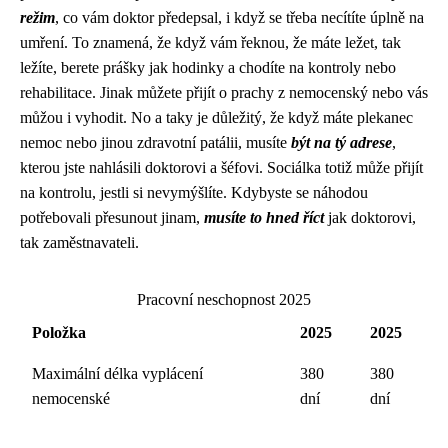
režim
, co vám doktor předepsal, i když se třeba necítíte úplně na
umření. To znamená, že když vám řeknou, že máte ležet, tak
ležíte, berete prášky jak hodinky a chodíte na kontroly nebo
rehabilitace. Jinak můžete přijít o prachy z nemocenský nebo vás
můžou i vyhodit. No a taky je důležitý, že když máte plekanec
nemoc nebo jinou zdravotní patálii, musíte
být na tý adrese
,
kterou jste nahlásili doktorovi a šéfovi. Sociálka totiž může přijít
na kontrolu, jestli si nevymýšlíte. Kdybyste se náhodou
potřebovali přesunout jinam,
musíte to hned říct
jak doktorovi,
tak zaměstnavateli.
Pracovní neschopnost 2025
Položka
2025
2025
Maximální délka vyplácení
380
380
nemocenské
dní
dní