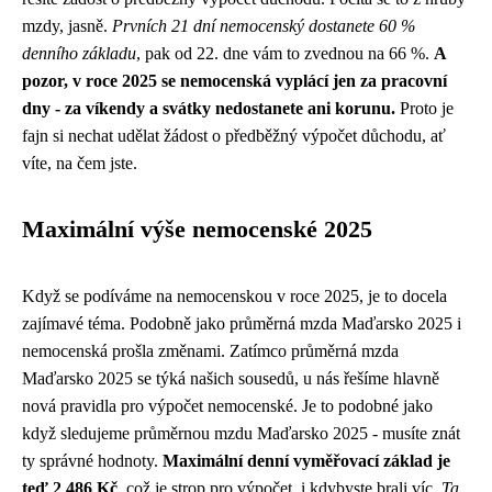
mzdy, jasně.
Prvních 21 dní nemocenský dostanete 60 %
denního základu
, pak od 22. dne vám to zvednou na 66 %.
A
pozor, v roce 2025 se nemocenská vyplácí jen za pracovní
dny - za víkendy a svátky nedostanete ani korunu.
Proto je
fajn si nechat udělat žádost o předběžný výpočet důchodu, ať
víte, na čem jste.
Maximální výše nemocenské 2025
Když se podíváme na nemocenskou v roce 2025, je to docela
zajímavé téma. Podobně jako průměrná mzda Maďarsko 2025 i
nemocenská prošla změnami.
Zatímco průměrná mzda
Maďarsko 2025 se týká našich sousedů
, u nás řešíme hlavně
nová pravidla pro výpočet nemocenské. Je to podobné jako
když sledujeme průměrnou mzdu Maďarsko 2025 - musíte znát
ty správné hodnoty.
Maximální denní vyměřovací základ je
teď 2 486 Kč
, což je strop pro výpočet, i kdybyste brali víc.
Ta