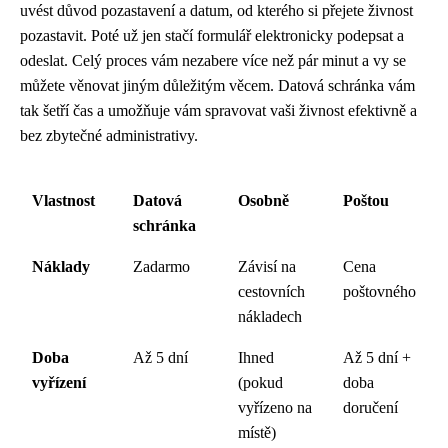
uvést důvod pozastavení a datum, od kterého si přejete živnost
pozastavit. Poté už jen stačí formulář elektronicky podepsat a
odeslat. Celý proces vám nezabere více než pár minut a vy se
můžete věnovat jiným důležitým věcem. Datová schránka vám
tak šetří čas a umožňuje vám spravovat vaši živnost efektivně a
bez zbytečné administrativy.
Vlastnost
Datová
Osobně
Poštou
schránka
Náklady
Zadarmo
Závisí na
Cena
cestovních
poštovného
nákladech
Doba
Až 5 dní
Ihned
Až 5 dní +
vyřízení
(pokud
doba
vyřízeno na
doručení
místě)