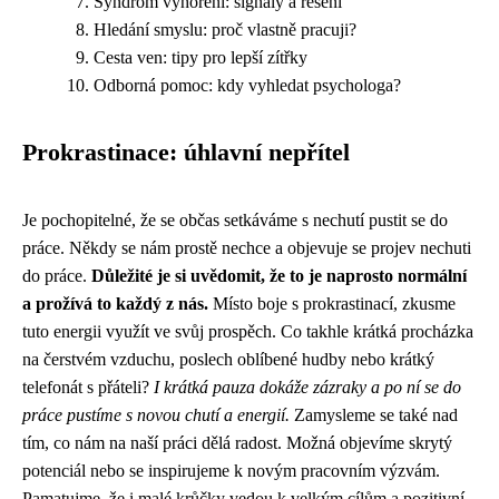
Syndrom vyhoření: signály a řešení
Hledání smyslu: proč vlastně pracuji?
Cesta ven: tipy pro lepší zítřky
Odborná pomoc: kdy vyhledat psychologa?
Prokrastinace: úhlavní nepřítel
Je pochopitelné, že se občas setkáváme s nechutí pustit se do
práce. Někdy se nám prostě nechce a objevuje se projev nechuti
do práce.
Důležité je si uvědomit, že to je naprosto normální
a prožívá to každý z nás.
Místo boje s prokrastinací, zkusme
tuto energii využít ve svůj prospěch. Co takhle krátká procházka
na čerstvém vzduchu, poslech oblíbené hudby nebo krátký
telefonát s přáteli?
I krátká pauza dokáže zázraky a po ní se do
práce pustíme s novou chutí a energií.
Zamysleme se také nad
tím, co nám na naší práci dělá radost. Možná objevíme skrytý
potenciál nebo se inspirujeme k novým pracovním výzvám.
Pamatujme, že i malé krůčky vedou k velkým cílům a pozitivní