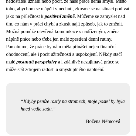
nedostatek uznání nebo pocit, že naše práce nemá smysl. Místo
toho, abychom se utápěli v nechuti, zkusme se na situaci podívat
jako na příležitost k
pozitivní změně
. Můžeme se zamyslet nad
tím, co nám v práci chybí a zkusit najít způsob, jak to změnit.
Možná pomůže otevřená komunikace s nadřízeným, změna
náplně práce nebo třeba jen malé zpestření denní rutiny.
Pamatujme, že práce by nám měla přinášet nejen finanční
ohodnocení, ale i pocit užitečnosti a uspokojení. Někdy stačí
malé
posunutí perspektivy
a i zdánlivě nezajímavá práce se
může stát zdrojem radosti a smysluplného naplnění.
Kdyby peníze rostly na stromech, moje postel by byla
hned vedle sadu.
Božena Němcová