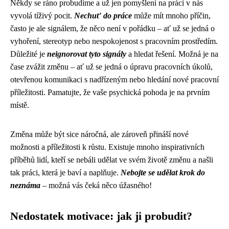
Někdy se ráno probudíme a už jen pomyšlení na práci v nás
vyvolá tíživý pocit.
Nechuť do práce
může mít mnoho příčin,
často je ale signálem, že něco není v pořádku – ať už se jedná o
vyhoření, stereotyp nebo nespokojenost s pracovním prostředím.
Důležité je
neignorovat tyto signály
a hledat řešení. Možná je na
čase zvážit změnu – ať už se jedná o úpravu pracovních úkolů,
otevřenou komunikaci s nadřízeným nebo hledání nové pracovní
příležitosti. Pamatujte, že vaše psychická pohoda je na prvním
místě.
Změna může být sice náročná, ale zároveň přináší nové
možnosti a příležitosti k růstu. Existuje mnoho inspirativních
příběhů lidí, kteří se nebáli udělat ve svém životě změnu a našli
tak práci, která je baví a naplňuje.
Nebojte se udělat krok do
neznáma
– možná vás čeká něco úžasného!
Nedostatek motivace: jak ji probudit?