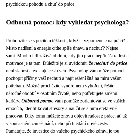
psychickou pohodu a chuť do práce.
Odborná pomoc: kdy vyhledat psychologa?
Probouzíte se s pocitem těžkosti, když si vzpomenete na práci?
Místo nadšení a energie cítíte spíše únavu a nechuť? Nejste
sami. Mnoho lidí zažívá období, kdy jim práce nepřináší radost a
motivace je ta tam. Důležité je si uvědomit, že
nechut' do práce
není slabost a existuje cesta ven. Psycholog vám může pomoci
pochopit příčiny vaší nechuti a najít řešení šitá na míru vašim
potřebám. Možná procházíte syndromem vyhoření, řešíte
náročné období v osobním životě, nebo potřebujete změnu
kariéry.
Odborná pomoc
vám pomůže zorientovat se ve vašich
emocích, identifikovat stresory a naučit se s nimi efektivně
pracovat. Díky tomu můžete znovu objevit radost z práce, ať už
v současném zaměstnání, nebo při hledání nové cesty.
Pamatujte, že investice do vašeho psychického zdraví je tou