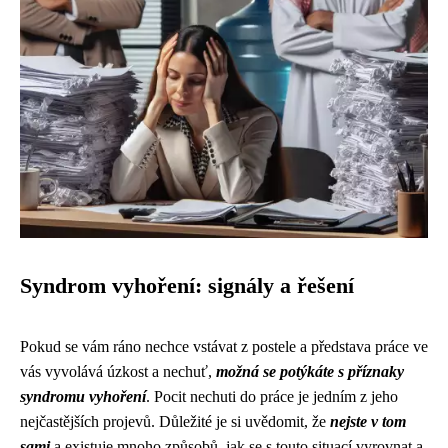
Syndrom vyhoření: signály a řešení
Pokud se vám ráno nechce vstávat z postele a představa práce ve
vás vyvolává úzkost a nechuť,
možná se potýkáte s příznaky
syndromu vyhoření
. Pocit nechuti do práce je jedním z jeho
nejčastějších projevů. Důležité je si uvědomit, že
nejste v tom
sami
a existuje mnoho způsobů, jak se s touto situací vyrovnat a