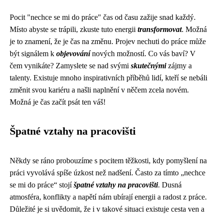
Pocit "nechce se mi do práce" čas od času zažije snad každý.
Místo abyste se trápili, zkuste tuto energii
transformovat
. Možná
je to znamení, že je čas na změnu. Projev nechuti do práce může
být signálem k
objevování
nových možností. Co vás baví? V
čem vynikáte? Zamyslete se nad svými
skutečnými
zájmy a
talenty. Existuje mnoho inspirativních příběhů lidí, kteří se nebáli
změnit svou kariéru a našli naplnění v něčem zcela novém.
Možná je čas začít psát ten váš!
Špatné vztahy na pracovišti
Někdy se ráno probouzíme s pocitem těžkosti, kdy pomyšlení na
práci vyvolává spíše úzkost než nadšení. Často za tímto „nechce
se mi do práce“ stojí
špatné vztahy na pracovišti
. Dusná
atmosféra, konflikty a napětí nám ubírají energii a radost z práce.
Důležité je si uvědomit, že i v takové situaci existuje cesta ven a