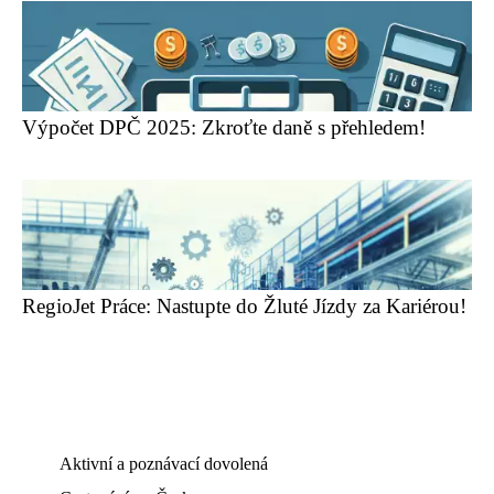
Výpočet DPČ 2025: Zkroťte daně s přehledem!
RegioJet Práce: Nastupte do Žluté Jízdy za Kariérou!
Aktivní a poznávací dovolená