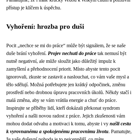
přístup je klíčem k úspěchu.
Vyhoření: hrozba pro duši
Pocit „nechce se mi do práce“ může být signálem, že se naše
duše brání vyhoření.
Projev nechuti do práce
tak nemusí být
nutně negativní, ale může sloužit jako důležitý impulz k
zamyšlení a přehodnocení priorit. Místo abyste tento pocit
ignorovali, zkuste se zastavit a naslouchat, co vám vaše mysl a
tělo sdělují. Možná potřebujete jen krátký odpočinek, změnu
prostředí nebo drobnou úpravu pracovních úkolů. Někdy stačí i
malá změna, aby se vám vrátila energie a chuť do práce.
Inspirujte se příběhy lidí, kteří dokázali překonat syndrom
vyhoření a našli novou radost z práce. Jejich zkušenosti vám
mohou dodat odvahu a motivaci k tomu, abyste i vy
našli cestu
k vyrovnanému a spokojenému pracovnímu životu
. Pamatujte,
že vaše duševní pohoda je to nejcennější, co máte.