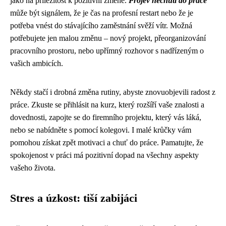
jako na příležitost k pozitivní změně.
Projev nechuti do práce
může být signálem, že je čas na profesní restart nebo že je
potřeba vnést do stávajícího zaměstnání svěží vítr. Možná
potřebujete jen malou změnu – nový projekt, přeorganizování
pracovního prostoru, nebo upřímný rozhovor s nadřízeným o
vašich ambicích.
Někdy stačí i drobná změna rutiny, abyste znovuobjevili radost z
práce. Zkuste se přihlásit na kurz, který rozšíří vaše znalosti a
dovednosti, zapojte se do firemního projektu, který vás láká,
nebo se nabídněte s pomocí kolegovi. I malé krůčky vám
pomohou získat zpět motivaci a chuť do práce. Pamatujte, že
spokojenost v práci má pozitivní dopad na všechny aspekty
vašeho života.
Stres a úzkost: tiší zabijáci