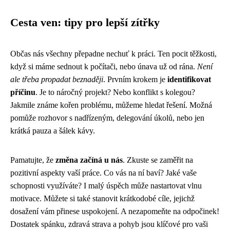
Cesta ven: tipy pro lepší zítřky
Občas nás všechny přepadne nechuť k práci. Ten pocit těžkosti,
když si máme sednout k počítači, nebo únava už od rána.
Není
ale třeba propadat beznaději
. Prvním krokem je
identifikovat
příčinu
. Je to náročný projekt? Nebo konflikt s kolegou?
Jakmile známe kořen problému, můžeme hledat řešení. Možná
pomůže rozhovor s nadřízeným, delegování úkolů, nebo jen
krátká pauza a šálek kávy.
Pamatujte, že
změna začíná u nás
. Zkuste se zaměřit na
pozitivní aspekty vaší práce. Co vás na ní baví? Jaké vaše
schopnosti využíváte? I malý úspěch může nastartovat vlnu
motivace. Můžete si také stanovit krátkodobé cíle, jejichž
dosažení vám přinese uspokojení. A nezapomeňte na odpočinek!
Dostatek spánku, zdravá strava a pohyb jsou klíčové pro vaši