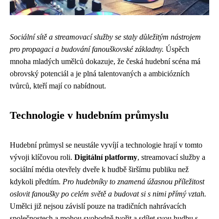
Sociální sítě a streamovací služby se staly důležitým nástrojem
pro propagaci a budování fanouškovské základny.
Úspěch
mnoha mladých umělců dokazuje, že česká hudební scéna má
obrovský potenciál a je plná talentovaných a ambiciózních
tvůrců, kteří mají co nabídnout.
Technologie v hudebním průmyslu
Hudební průmysl se neustále vyvíjí a technologie hrají v tomto
vývoji klíčovou roli.
Digitální platformy
, streamovací služby a
sociální média otevřely dveře k hudbě širšímu publiku než
kdykoli předtím.
Pro hudebníky to znamená úžasnou příležitost
oslovit fanoušky po celém světě a budovat si s nimi přímý vztah.
Umělci již nejsou závislí pouze na tradičních nahrávacích
společnostech a mohou svobodně tvořit a sdílet svou hudbu s