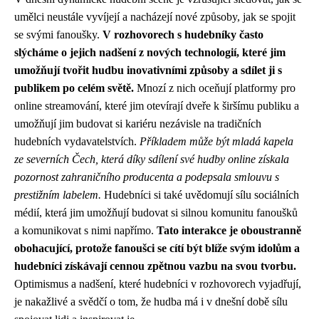
umělci neustále vyvíjejí a nacházejí nové způsoby, jak se spojit
se svými fanoušky.
V rozhovorech s hudebníky často
slýcháme o jejich nadšení z nových technologií, které jim
umožňují tvořit hudbu inovativními způsoby a sdílet ji s
publikem po celém světě.
Mnozí z nich oceňují platformy pro
online streamování, které jim otevírají dveře k širšímu publiku a
umožňují jim budovat si kariéru nezávisle na tradičních
hudebních vydavatelstvích.
Příkladem může být mladá kapela
ze severních Čech, která díky sdílení své hudby online získala
pozornost zahraničního producenta a podepsala smlouvu s
prestižním labelem.
Hudebníci si také uvědomují sílu sociálních
médií, která jim umožňují budovat si silnou komunitu fanoušků
a komunikovat s nimi napřímo.
Tato interakce je oboustranně
obohacující, protože fanoušci se cítí být blíže svým idolům a
hudebníci získávají cennou zpětnou vazbu na svou tvorbu.
Optimismus a nadšení, které hudebníci v rozhovorech vyjadřují,
je nakažlivé a svědčí o tom, že hudba má i v dnešní době sílu