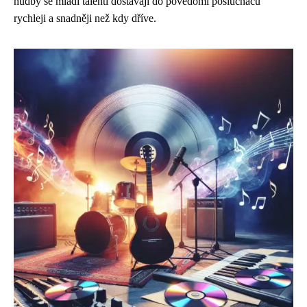
hudby se mladí talenti dostávají do povědomí posluchačů
rychleji a snadněji než kdy dříve.