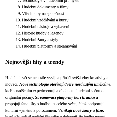
Technologie v hudebním průmyslu
Hudební dokumenty a filmy
Vliv hudby na společnost
Hudební vzdělávání a kurzy
Hudební nástroje a vybavení
Historie hudby a legendy
Hudební žánry a styly
Hudební platformy a streamování
Nejnovější hity a trendy
Hudební svět se neustále vyvíjí a přináší svěží vlny kreativity a
inovací.
Nové technologie otevírají dveře nezávislým umělcům
,
kteří s nadšením experimentují a obohacují hudební scénu o
originální počiny.
Streamovací platformy boří hranice
a
propojují fanoušky s hudbou z celého světa, čímž podporují
kulturní výměnu a porozumění.
Vznikají nové žánry a fúze
,
které překračují tradiční škatulky a dokazují, že hudba nezná