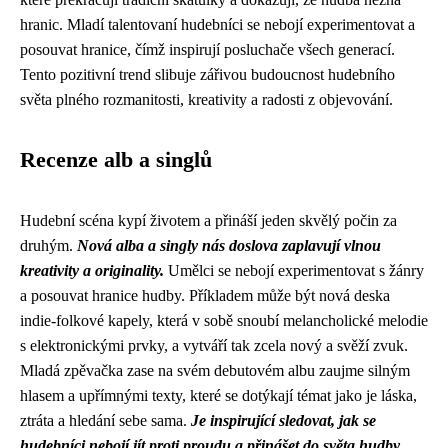
hranic. Mladí talentovaní hudebníci se nebojí experimentovat a
posouvat hranice, čímž inspirují posluchače všech generací.
Tento pozitivní trend slibuje zářivou budoucnost hudebního
světa plného rozmanitosti, kreativity a radosti z objevování.
Recenze alb a singlů
Hudební scéna kypí životem a přináší jeden skvělý počin za
druhým.
Nová alba a singly nás doslova zaplavují vlnou
kreativity a originality.
Umělci se nebojí experimentovat s žánry
a posouvat hranice hudby. Příkladem může být nová deska
indie-folkové kapely, která v sobě snoubí melancholické melodie
s elektronickými prvky, a vytváří tak zcela nový a svěží zvuk.
Mladá zpěvačka zase na svém debutovém albu zaujme silným
hlasem a upřímnými texty, které se dotýkají témat jako je láska,
ztráta a hledání sebe sama.
Je inspirující sledovat, jak se
hudebníci nebojí jít proti proudu a přinášet do světa hudby