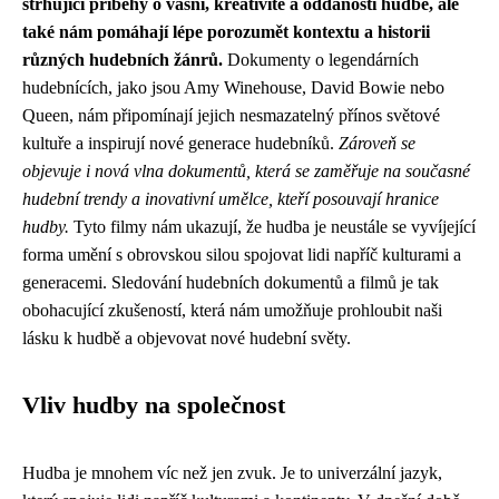
strhující příběhy o vášni, kreativitě a oddanosti hudbě, ale
také nám pomáhají lépe porozumět kontextu a historii
různých hudebních žánrů.
Dokumenty o legendárních
hudebnících, jako jsou Amy Winehouse, David Bowie nebo
Queen, nám připomínají jejich nesmazatelný přínos světové
kultuře a inspirují nové generace hudebníků.
Zároveň se
objevuje i nová vlna dokumentů, která se zaměřuje na současné
hudební trendy a inovativní umělce, kteří posouvají hranice
hudby.
Tyto filmy nám ukazují, že hudba je neustále se vyvíjející
forma umění s obrovskou silou spojovat lidi napříč kulturami a
generacemi. Sledování hudebních dokumentů a filmů je tak
obohacující zkušeností, která nám umožňuje prohloubit naši
lásku k hudbě a objevovat nové hudební světy.
Vliv hudby na společnost
Hudba je mnohem víc než jen zvuk. Je to univerzální jazyk,