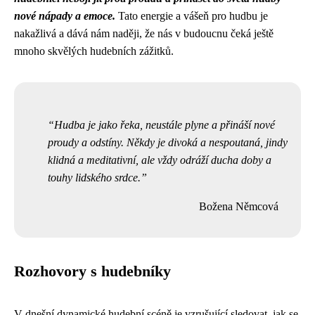
nové nápady a emoce.
Tato energie a vášeň pro hudbu je
nakažlivá a dává nám naději, že nás v budoucnu čeká ještě
mnoho skvělých hudebních zážitků.
Hudba je jako řeka, neustále plyne a přináší nové
proudy a odstíny. Někdy je divoká a nespoutaná, jindy
klidná a meditativní, ale vždy odráží ducha doby a
touhy lidského srdce.
Božena Němcová
Rozhovory s hudebníky
V dnešní dynamické hudební scéně je vzrušující sledovat, jak se