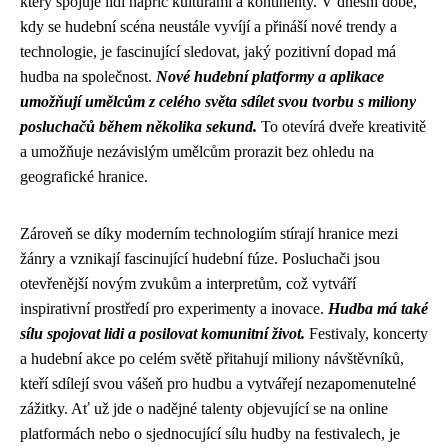
který spojuje lidi napříč kulturami a kontinenty. V dnešní době,
kdy se hudební scéna neustále vyvíjí a přináší nové trendy a
technologie, je fascinující sledovat, jaký pozitivní dopad má
hudba na společnost.
Nové hudební platformy a aplikace
umožňují umělcům z celého světa sdílet svou tvorbu s miliony
posluchačů během několika sekund.
To otevírá dveře kreativitě
a umožňuje nezávislým umělcům prorazit bez ohledu na
geografické hranice.
Zároveň se díky moderním technologiím stírají hranice mezi
žánry a vznikají fascinující hudební fúze. Posluchači jsou
otevřenější novým zvukům a interpretům, což vytváří
inspirativní prostředí pro experimenty a inovace.
Hudba má také
sílu spojovat lidi a posilovat komunitní život.
Festivaly, koncerty
a hudební akce po celém světě přitahují miliony návštěvníků,
kteří sdílejí svou vášeň pro hudbu a vytvářejí nezapomenutelné
zážitky. Ať už jde o nadějné talenty objevující se na online
platformách nebo o sjednocující sílu hudby na festivalech, je