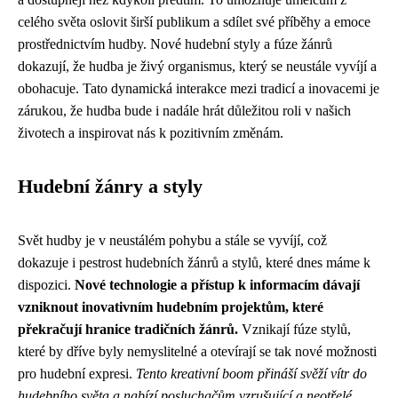
celého světa oslovit širší publikum a sdílet své příběhy a emoce
prostřednictvím hudby. Nové hudební styly a fúze žánrů
dokazují, že hudba je živý organismus, který se neustále vyvíjí a
obohacuje. Tato dynamická interakce mezi tradicí a inovacemi je
zárukou, že hudba bude i nadále hrát důležitou roli v našich
životech a inspirovat nás k pozitivním změnám.
Hudební žánry a styly
Svět hudby je v neustálém pohybu a stále se vyvíjí, což
dokazuje i pestrost hudebních žánrů a stylů, které dnes máme k
dispozici.
Nové technologie a přístup k informacím dávají
vzniknout inovativním hudebním projektům, které
překračují hranice tradičních žánrů.
Vznikají fúze stylů,
které by dříve byly nemyslitelné a otevírají se tak nové možnosti
pro hudební expresi.
Tento kreativní boom přináší svěží vítr do
hudebního světa a nabízí posluchačům vzrušující a neotřelé