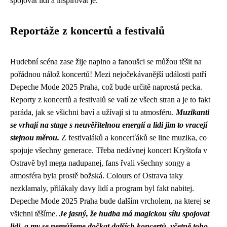
spojovat lidi a inspirovat je.
Reportáže z koncertů a festivalů
Hudební scéna zase žije naplno a fanoušci se můžou těšit na
pořádnou nálož koncertů! Mezi nejočekávanější události patří
Depeche Mode 2025 Praha
, což bude určitě naprostá pecka.
Reporty z koncertů a festivalů se valí ze všech stran a je to fakt
paráda, jak se všichni baví a užívají si tu atmosféru.
Muzikanti
se vrhají na stage s neuvěřitelnou energií a lidi jim to vracejí
stejnou měrou.
Z festivaláků a koncerťáků se line muzika, co
spojuje všechny generace. Třeba nedávnej koncert Kryštofa v
Ostravě byl mega nadupanej, fans řvali všechny songy a
atmosféra byla prostě božská. Colours of Ostrava taky
nezklamaly, přilákaly davy lidí a program byl fakt nabitej.
Depeche Mode 2025 Praha bude dalším vrcholem, na kterej se
všichni těšíme.
Je jasný, že hudba má magickou sílu spojovat
lidi, a my se nemůžeme dočkat dalších koncertů, včetně toho,