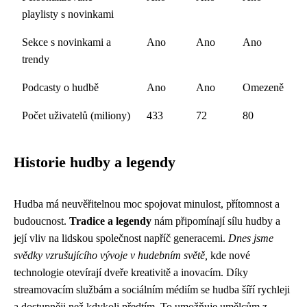
playlisty s novinkami
Sekce s novinkami a
Ano
Ano
Ano
trendy
Podcasty o hudbě
Ano
Ano
Omezeně
Počet uživatelů (miliony)
433
72
80
Historie hudby a legendy
Hudba má neuvěřitelnou moc spojovat minulost, přítomnost a
budoucnost.
Tradice a legendy
nám připomínají sílu hudby a
její vliv na lidskou společnost napříč generacemi.
Dnes jsme
svědky vzrušujícího vývoje v hudebním světě,
kde nové
technologie otevírají dveře kreativitě a inovacím. Díky
streamovacím službám a sociálním médiím se hudba šíří rychleji
a dostupněji než kdykoli předtím. To umožňuje umělcům z