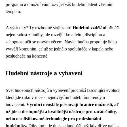
programu a umožní vám rozvíjet váš hudební talent vlastním
tempem.
A výsledky? Ty rozhodně stojí za to!
Hudební vzdělání
přináší
nejen radost z hudby, ale rozvíjí i kreativitu, disciplínu a
schopnost učit se novým věcem. Navíc, hudba propojuje lidi a
vytváří komunitu, ať už se jedná o spoluhráče v kapele nebo
posluchače na koncertě.
Hudební nástroje a vybavení
Svět hudebních nástrojů a vybavení prochází fascinující evolucí,
která jde ruku v ruce s nejnovějšími hudebními trendy a
inovacemi.
Výrobci neustále posouvají hranice možností, ať
už jde o dostupnější a kvalitnější nástroje pro začátečníky,
nebo o sofistikované technologie pro profesionální
hudebníky.
Díky tomu je dnes jednodušší než kdy dříve najít si