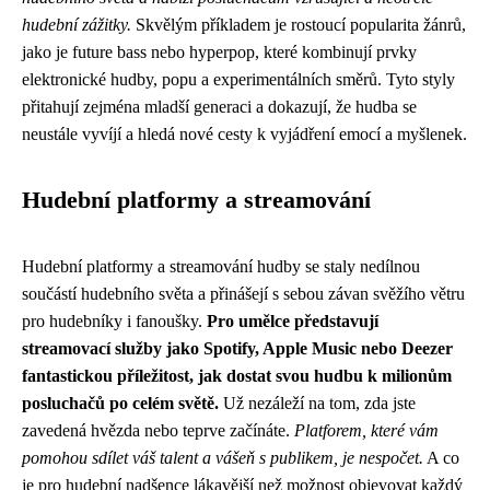
hudební zážitky.
Skvělým příkladem je rostoucí popularita žánrů,
jako je future bass nebo hyperpop, které kombinují prvky
elektronické hudby, popu a experimentálních směrů. Tyto styly
přitahují zejména mladší generaci a dokazují, že hudba se
neustále vyvíjí a hledá nové cesty k vyjádření emocí a myšlenek.
Hudební platformy a streamování
Hudební platformy a streamování hudby se staly nedílnou
součástí hudebního světa a přinášejí s sebou závan svěžího větru
pro hudebníky i fanoušky.
Pro umělce představují
streamovací služby jako Spotify, Apple Music nebo Deezer
fantastickou příležitost, jak dostat svou hudbu k milionům
posluchačů po celém světě.
Už nezáleží na tom, zda jste
zavedená hvězda nebo teprve začínáte.
Platforem, které vám
pomohou sdílet váš talent a vášeň s publikem, je nespočet.
A co
je pro hudební nadšence lákavější než možnost objevovat každý