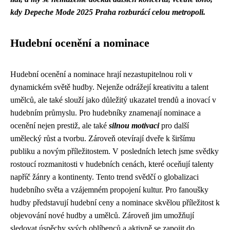
kdy Depeche Mode 2025 Praha rozburácí celou metropoli.
Hudební ocenění a nominace
Hudební ocenění a nominace hrají nezastupitelnou roli v
dynamickém světě hudby. Nejenže odrážejí kreativitu a talent
umělců, ale také slouží jako důležitý ukazatel trendů a inovací v
hudebním průmyslu. Pro hudebníky znamenají nominace a
ocenění nejen prestiž, ale také
silnou motivaci
pro další
umělecký růst a tvorbu. Zároveň otevírají dveře k širšímu
publiku a novým příležitostem. V posledních letech jsme svědky
rostoucí rozmanitosti v hudebních cenách, které oceňují talenty
napříč žánry a kontinenty. Tento trend svědčí o globalizaci
hudebního světa a vzájemném propojení kultur. Pro fanoušky
hudby představují hudební ceny a nominace skvělou příležitost k
objevování nové hudby a umělců. Zároveň jim umožňují
sledovat úspěchy svých oblíbenců a aktivně se zapojit do