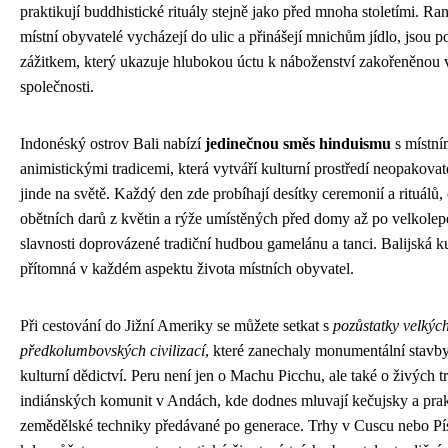
praktikují buddhistické rituály stejně jako před mnoha stoletími. R
místní obyvatelé vycházejí do ulic a přinášejí mnichům jídlo, jsou 
zážitkem, který ukazuje hlubokou úctu k náboženství zakořeněnou v
společnosti.
Indonéský ostrov Bali nabízí
jedinečnou směs hinduismu
s místní
animistickými tradicemi, která vytváří kulturní prostředí neopakovat
jinde na světě. Každý den zde probíhají desítky ceremonií a rituálů
obětních darů z květin a rýže umístěných před domy až po velkole
slavnosti doprovázené tradiční hudbou gamelánu a tanci. Balijská kul
přítomná v každém aspektu života místních obyvatel.
Při cestování do Jižní Ameriky se můžete setkat s
pozůstatky velkýc
předkolumbovských civilizací
, které zanechaly monumentální stavby 
kulturní dědictví. Peru není jen o Machu Picchu, ale také o živých t
indiánských komunit v Andách, kde dodnes mluvají kečujsky a prak
zemědělské techniky předávané po generace. Trhy v Cuscu nebo Pís