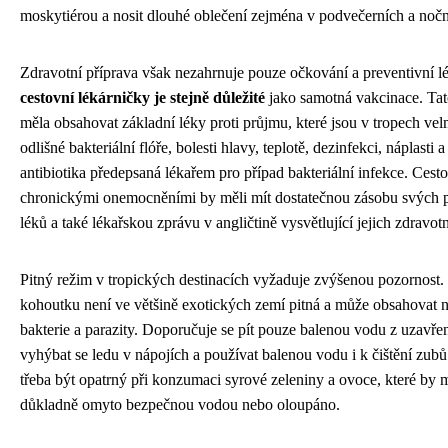
moskytiérou a nosit dlouhé oblečení zejména v podvečerních a noč
Zdravotní příprava však nezahrnuje pouze očkování a preventivní l
cestovní lékárničky je stejně důležité
jako samotná vakcinace. Tat
měla obsahovat základní léky proti průjmu, které jsou v tropech vel
odlišné bakteriální flóře, bolesti hlavy, teplotě, dezinfekci, náplasti 
antibiotika předepsaná lékařem pro případ bakteriální infekce. Cesto
chronickými onemocněními by měli mít dostatečnou zásobu svých 
léků a také lékařskou zprávu v angličtině vysvětlující jejich zdravotn
Pitný režim v tropických destinacích vyžaduje zvýšenou pozornost.
kohoutku není ve většině exotických zemí pitná a může obsahovat
bakterie a parazity. Doporučuje se pít pouze balenou vodu z uzavře
vyhýbat se ledu v nápojích a používat balenou vodu i k čištění zub
třeba být opatrný při konzumaci syrové zeleniny a ovoce, které by 
důkladně omyto bezpečnou vodou nebo oloupáno.