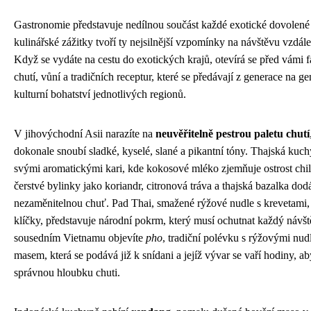
Gastronomie představuje nedílnou součást každé exotické dovolené 
kulinářské zážitky tvoří ty nejsilnější vzpomínky na návštěvu vzdále
Když se vydáte na cestu do exotických krajů, otevírá se před vámi fa
chutí, vůní a tradičních receptur, které se předávají z generace na ge
kulturní bohatství jednotlivých regionů.
V jihovýchodní Asii narazíte na
neuvěřitelně pestrou paletu chutí
dokonale snoubí sladké, kyselé, slané a pikantní tóny. Thajská kuch
svými aromatickými kari, kde kokosové mléko zjemňuje ostrost chill
čerstvé bylinky jako koriandr, citronová tráva a thajská bazalka d
nezaměnitelnou chuť. Pad Thai, smažené rýžové nudle s krevetami, 
klíčky, představuje národní pokrm, který musí ochutnat každý návš
sousedním Vietnamu objevíte
pho
, tradiční polévku s rýžovými nu
masem, která se podává již k snídani a jejíž vývar se vaří hodiny, ab
správnou hloubku chuti.