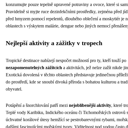
konzumujte pouze tepelně upravené potraviny a ovoce, které si sami
Pravidelně si myjte ruce dezinfekčními prostředky, zejména před jí
před hmyzem pomocí repelentů, dlouhého oblečení a moskytiér je n
oblastech s výskytem malárie, dengue nebo jiných nemocí přenáše
Nejlepší aktivity a zážitky v tropech
Tropické destinace nabízejí nespočet možností pro ty, kteří touží po
nezapomenutelných zážitcích
a aktivitách, jež nelze zažít nikde ji
Exotická dovolená v těchto oblastech představuje jedinečnou příležit
do prostředí, kde se snoubí divoká příroda s bohatou kulturou a tra
obyvatel.
Potápění a šnorchlování patří mezi
nejoblíbenější aktivity
, které tr
Teplé vody Karibiku, Indického oceánu či Tichomořských ostrovů s
úchvatné korálové útesy hemžící se pestrobarevnými rybami, mořs
dalšími fascinujícími mořskými tvory. Viditelnost pod vodou často 