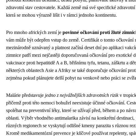
zdravotní stav cestovatele. Každá země má své specifické zdravotní 
která se mohou výrazně lišit i v rámci jednoho kontinentu.
Pro mnoho afrických zemí je
povinné očkování proti žluté zimnic
vám může být odepřen vstup do země. Certifikát o tomto očkování 
mezinárodně uznávaný a platnost začíná deset dní po aplikaci vakc
zimnice patří mezi nejčastěji doporučovaná očkování pro exotické d
vakcinace proti hepatitidě A a B, břišnímu tyfu, tetanu, záškrtu a dě
některých oblastech Asie a Afriky se také doporučuje očkování proti
zejména pokud plánujete delší pobyt na venkově nebo práci se zvířa
Malárie představuje
jedno z nejvážnějších zdravotních rizik
v tropic
přičemž proti této nemoci bohužel neexistuje účinné očkování. Cest
spoléhat na preventivní léky, které se užívají před, během a po návra
oblasti. Výběr vhodného antimalarika závisí na konkrétní destinaci,
různých regionech se vyskytují odlišné kmeny parazita s různou rezi
Kromě medikamentózní prevence je klíčové používat repelenty, spá