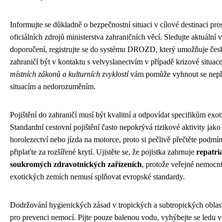
Informujte se důkladně o bezpečnostní situaci v cílové destinaci pro
oficiálních zdrojů ministerstva zahraničních věcí. Sledujte aktuální 
doporučení, registrujte se do systému DROZD, který umožňuje č
zahraničí být v kontaktu s velvyslanectvím v případě krizové situac
místních zákonů a kulturních zvyklostí
vám pomůže vyhnout se nep
situacím a nedorozuměním.
Pojištění do zahraničí musí být kvalitní a odpovídat specifikům exot
Standardní cestovní pojištění často nepokrývá rizikové aktivity jako 
horolezectví nebo jízda na motorce, proto si pečlivě přečtěte podmí
připlaťte za rozšířené krytí. Ujistěte se, že pojistka zahrnuje
repatria
soukromých zdravotnických zařízeních
, protože veřejné nemocn
exotických zemích nemusí splňovat evropské standardy.
Dodržování hygienických zásad v tropických a subtropických oblast
pro prevenci nemocí. Pijte pouze balenou vodu, vyhýbejte se ledu v