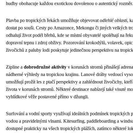
hudby obohacuje každou exotickou dovolenou o autentický rozměr.
Plavba po tropických řekách umožňuje objevovat
odlehlé oblasti
, k
dostat po souši. Cesty po Amazonce, Mekongu či jiných velkých tr
odhalují život podél břehů, kde se místní obyvatelé spoléhají na řek
dopravní tepnu i zdroj obživy. Pozorování krokodýlů, volavek, opic
živočichů z paluby lodi poskytuje jedinečnou perspektivu na tropic
Zipline a
dobrodružné aktivity
v korunách stromů přinášejí adrena
nádherné výhledy na tropickou krajinu. Lanové dráhy vedoucí vys
umožňují prožít les z ptačí perspektivy a zahlédnout živočichy, kteří 
života v korunách stromů. Některé destinace nabízejí také visuté mo
vyhlídkové věže postavené přímo v džungli.
Surfování a vodní sporty využívají ideálních podmínek tropických p
vodou a pravidelnými vlnami. Kitesurfing, paddleboarding a windsu
dostupné prakticky na všech tropických plážích, zatímco některé lok