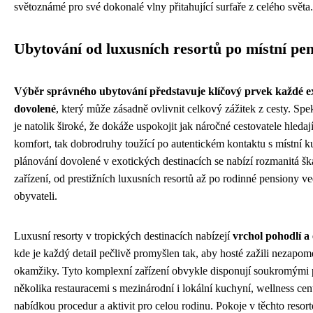
světoznámé pro své dokonalé vlny přitahující surfaře z celého světa.
Ubytování od luxusních resortů po místní pe
Výběr správného ubytování představuje klíčový prvek každé e
dovolené
, který může zásadně ovlivnit celkový zážitek z cesty. Sp
je natolik široké, že dokáže uspokojit jak náročné cestovatele hleda
komfort, tak dobrodruhy toužící po autentickém kontaktu s místní ku
plánování dovolené v exotických destinacích se nabízí rozmanitá šk
zařízení, od prestižních luxusních resortů až po rodinné pensiony v
obyvateli.
Luxusní resorty v tropických destinacích nabízejí
vrchol pohodlí a 
kde je každý detail pečlivě promyšlen tak, aby hosté zažili nezapom
okamžiky. Tyto komplexní zařízení obvykle disponují soukromými 
několika restauracemi s mezinárodní i lokální kuchyní, wellness cen
nabídkou procedur a aktivit pro celou rodinu. Pokoje v těchto resort