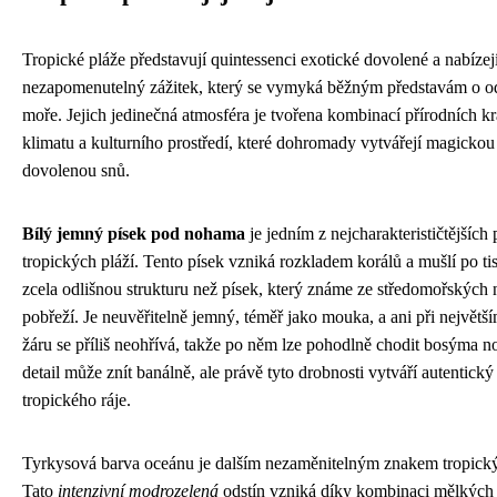
Tropické pláže představují quintessenci exotické dovolené a nabíze
nezapomenutelný zážitek, který se vymyká běžným představám o o
moře. Jejich jedinečná atmosféra je tvořena kombinací přírodních kr
klimatu a kulturního prostředí, které dohromady vytvářejí magickou
dovolenou snů.
Bílý jemný písek pod nohama
je jedním z nejcharakterističtějších
tropických pláží. Tento písek vzniká rozkladem korálů a mušlí po tis
zcela odlišnou strukturu než písek, který známe ze středomořských
pobřeží. Je neuvěřitelně jemný, téměř jako mouka, a ani při největš
žáru se příliš neohřívá, takže po něm lze pohodlně chodit bosýma 
detail může znít banálně, ale právě tyto drobnosti vytváří autentický
tropického ráje.
Tyrkysová barva oceánu je dalším nezaměnitelným znakem tropický
Tato
intenzivní modrozelená
odstín vzniká díky kombinaci mělkých 