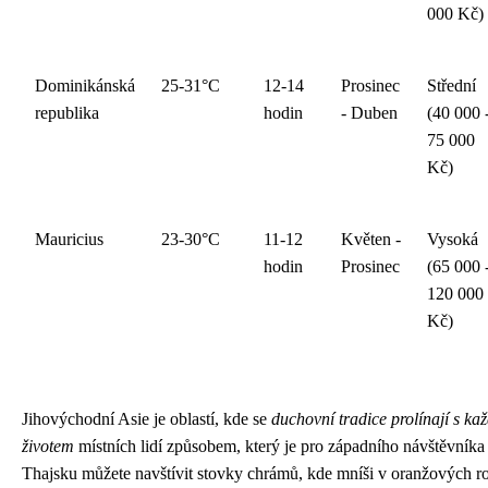
000 Kč)
Dominikánská
25-31°C
12-14
Prosinec
Střední
republika
hodin
- Duben
(40 000 
75 000
Kč)
Mauricius
23-30°C
11-12
Květen -
Vysoká
hodin
Prosinec
(65 000 
120 000
Kč)
Jihovýchodní Asie je oblastí, kde se
duchovní tradice prolínají s k
životem
místních lidí způsobem, který je pro západního návštěvníka 
Thajsku můžete navštívit stovky chrámů, kde mníši v oranžových 