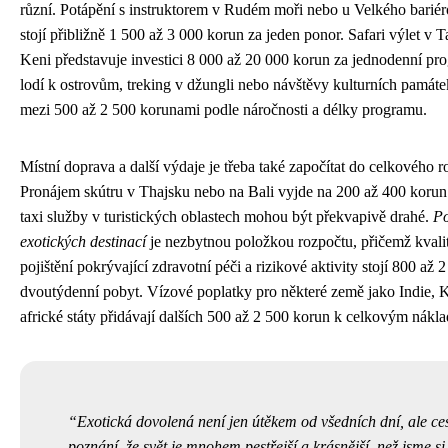
různí. Potápění s instruktorem v Rudém moři nebo u Velkého barié
stojí přibližně 1 500 až 3 000 korun za jeden ponor. Safari výlet v 
Keni představuje investici 8 000 až 20 000 korun za jednodenní pr
lodí k ostrovům, treking v džungli nebo návštěvy kulturních památe
mezi 500 až 2 500 korunami podle náročnosti a délky programu.
Místní doprava a další výdaje je třeba také započítat do celkového r
Pronájem skútru v Thajsku nebo na Bali vyjde na 200 až 400 korun
taxi služby v turistických oblastech mohou být překvapivě drahé.
Po
exotických destinací
je nezbytnou položkou rozpočtu, přičemž kvalit
pojištění pokrývající zdravotní péči a rizikové aktivity stojí 800 až 
dvoutýdenní pobyt. Vízové poplatky pro některé země jako Indie,
africké státy přidávají dalších 500 až 2 500 korun k celkovým nákl
Exotická dovolená není jen útěkem od všedních dní, ale ce
poznání, že svět je mnohem pestřejší a krásnější, než jsme si