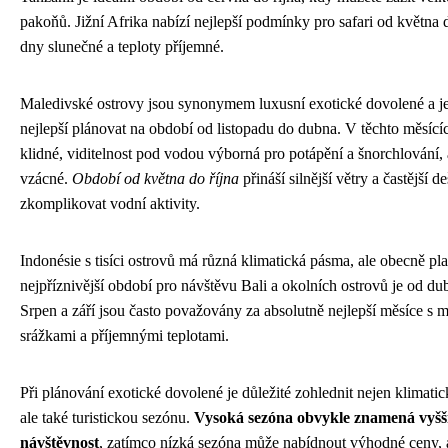
pakoňů. Jižní Afrika nabízí nejlepší podmínky pro safari od května d
dny slunečné a teploty příjemné.
Maledivské ostrovy jsou synonymem luxusní exotické dovolené a je
nejlepší plánovat na období od listopadu do dubna. V těchto měsící
klidné, viditelnost pod vodou výborná pro potápění a šnorchlování, 
vzácné.
Období od května do října
přináší silnější větry a častější 
zkomplikovat vodní aktivity.
Indonésie s tisíci ostrovů má různá klimatická pásma, ale obecně plat
nejpříznivější období pro návštěvu Bali a okolních ostrovů je od dub
Srpen a září jsou často považovány za absolutně nejlepší měsíce s 
srážkami a příjemnými teplotami.
Při plánování exotické dovolené je důležité zohlednit nejen klimati
ale také turistickou sezónu.
Vysoká sezóna obvykle znamená vyšší 
návštěvnost
, zatímco nízká sezóna může nabídnout výhodné ceny, a