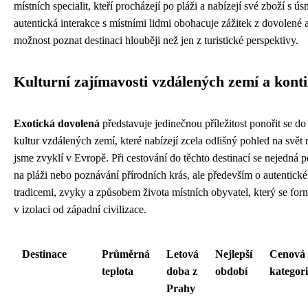
místních specialit, kteří procházejí po pláži a nabízejí své zboží s 
autentická interakce s místními lidmi obohacuje zážitek z dovolené
možnost poznat destinaci hlouběji než jen z turistické perspektivy.
Kulturní zajímavosti vzdálených zemí a kont
Exotická dovolená
představuje jedinečnou příležitost ponořit se do 
kultur vzdálených zemí, které nabízejí zcela odlišný pohled na svět 
jsme zvyklí v Evropě. Při cestování do těchto destinací se nejedná p
na pláži nebo poznávání přírodních krás, ale především o autentické
tradicemi, zvyky a způsobem života místních obyvatel, který se form
v izolaci od západní civilizace.
Destinace
Průměrná
Letová
Nejlepší
Cenová
teplota
doba z
období
kategori
Prahy