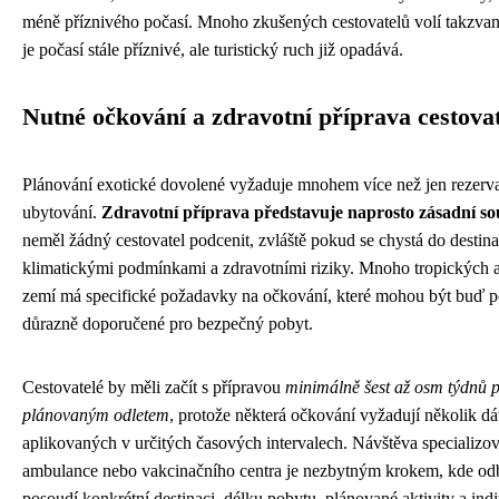
méně příznivého počasí. Mnoho zkušených cestovatelů volí takzva
je počasí stále příznivé, ale turistický ruch již opadává.
Nutné očkování a zdravotní příprava cestova
Plánování exotické dovolené vyžaduje mnohem více než jen rezerva
ubytování.
Zdravotní příprava představuje naprosto zásadní so
neměl žádný cestovatel podcenit, zvláště pokud se chystá do destina
klimatickými podmínkami a zdravotními riziky. Mnoho tropických 
zemí má specifické požadavky na očkování, které mohou být buď p
důrazně doporučené pro bezpečný pobyt.
Cestovatelé by měli začít s přípravou
minimálně šest až osm týdnů 
plánovaným odletem
, protože některá očkování vyžadují několik d
aplikovaných v určitých časových intervalech. Návštěva specializo
ambulance nebo vakcinačního centra je nezbytným krokem, kde od
posoudí konkrétní destinaci, délku pobytu, plánované aktivity a indi