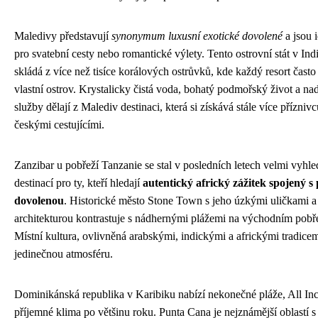
Maledivy představují
synonymum luxusní exotické dovolené
a jsou 
pro svatební cesty nebo romantické výlety. Tento ostrovní stát v In
skládá z více než tisíce korálových ostrůvků, kde každý resort často
vlastní ostrov. Krystalicky čistá voda, bohatý podmořský život a na
služby dělají z Malediv destinaci, která si získává stále více příznivc
českými cestujícími.
Zanzibar u pobřeží Tanzanie se stal v posledních letech velmi vyhl
destinací pro ty, kteří hledají
autentický africký zážitek spojený s
dovolenou
. Historické město Stone Town s jeho úzkými uličkami a
architekturou kontrastuje s nádhernými plážemi na východním pobře
Místní kultura, ovlivněná arabskými, indickými a africkými tradicem
jedinečnou atmosféru.
Dominikánská republika v Karibiku nabízí nekonečné pláže, All Incl
příjemné klima po většinu roku. Punta Cana je nejznámější oblastí s