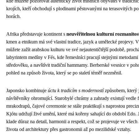
kde můžete pozorovat autentický život místních obyvatel v tradičn
krojích, kteří obchodují s plodinami pěstovanými na terasovitých p
horách.
Afrika představuje kontinent s
neuvěřitelnou kulturní rozmanitos
kmen a etnikum má své vlastní tradice, jazyk a umělecké projevy.
můžete zažít arabskou kulturu ve své nejautentičtější podobě, proch
labyrintem medíny v Fés, kde řemeslníci pracují stejnými metodami
středověku, a navštívit tradiční hammamy. Berberské vesnice v pohoř
pohled na způsob života, který se po staletí téměř nezměnil.
Japonsko kombinuje
úctu k tradicím s moderností
způsobem, který 
návštěvníky ohromující. Starobylé chrámy a zahrady existují vedle f
mrakodrapů, čajové ceremonie se stále praktikují s naprostou precizn
Kjótu udržují živé umění, které má kořeny sahající do období Edo. 
klade důraz na detail, harmonii a respekt, což se projevuje ve všech
života od architektury přes gastronomii až po mezilidské vztahy.