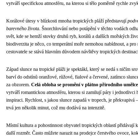
vytváří specifickou atmosféru, na kterou si tělo poměrně rychle zvy
Korálové útesy v blízkosti mnoha tropických pláží představují
podvo
barevného života
. Šnorchlování nebo potápění v těchto vodách odha
svět, kde se hemží stovky druhů ryb, korálů a dalších mořských živ
biodiverzita je něco, co temperátní moře nemohou nabídnout, a pr
cestovatele se stává hlavním důvodem návštěvy tropických destinací
Západ slunce na tropické pláži je spektákl, který se nedá s ničím sr
barví do odstínů oranžové, růžové, fialové a červené, zatímco slun
za obzorem.
Celá obloha se promění v plátno přírodního umělce
vytváří romantickou atmosféru, kterou si zamilují páry i jednotlivci h
inspiraci. Rychlost, s jakou slunce zapadá v tropech, je překvapivá 
trvá jen několik minut, což mu dodává na intenzitě.
Místní kultura a pohostinnost obyvatel tropických oblastí přidávají k
další rozměr. Často můžete narazit na prodejce čerstvého ovoce, k