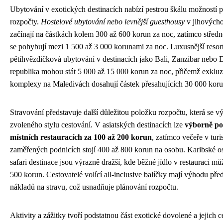
Ubytování v exotických destinacích nabízí pestrou škálu možností 
rozpočty.
Hostelové ubytování nebo levnější guesthousy
v jihovýcho
začínají na částkách kolem 300 až 600 korun za noc, zatímco středně
se pohybují mezi 1 500 až 3 000 korunami za noc. Luxusnější resor
pětihvězdičková ubytování v destinacích jako Bali, Zanzibar nebo
republika mohou stát 5 000 až 15 000 korun za noc, přičemž exkluz
komplexy na Maledivách dosahují částek přesahujících 30 000 koru
Stravování představuje další důležitou položku rozpočtu, která se vý
zvoleného stylu cestování. V asiatských destinacích lze
výborně po
místních restauracích za 100 až 200 korun
, zatímco večeře v turi
zaměřených podnicích stojí 400 až 800 korun na osobu. Karibské os
safari destinace jsou výrazně dražší, kde běžné jídlo v restauraci mů
500 korun. Cestovatelé volící all-inclusive balíčky mají výhodu p
nákladů na stravu, což usnadňuje plánování rozpočtu.
Aktivity a zážitky tvoří podstatnou část exotické dovolené a jejich 