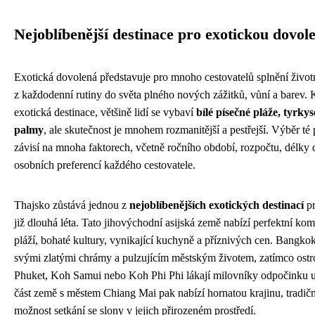
Nejoblíbenější destinace pro exotickou dovol
Exotická dovolená představuje pro mnoho cestovatelů splnění život
z každodenní rutiny do světa plného nových zážitků, vůní a barev. 
exotická destinace, většině lidí se vybaví
bílé písečné pláže, tyrky
palmy
, ale skutečnost je mnohem rozmanitější a pestřejší. Výběr té
závisí na mnoha faktorech, včetně ročního období, rozpočtu, délky
osobních preferencí každého cestovatele.
Thajsko zůstává jednou z
nejoblíbenějších exotických destinací
pr
již dlouhá léta. Tato jihovýchodní asijská země nabízí perfektní ko
pláží, bohaté kultury, vynikající kuchyně a příznivých cen. Bangko
svými zlatými chrámy a pulzujícím městským životem, zatímco ostr
Phuket, Koh Samui nebo Koh Phi Phi lákají milovníky odpočinku u
část země s městem Chiang Mai pak nabízí hornatou krajinu, tradičn
možnost setkání se slony v jejich přirozeném prostředí.