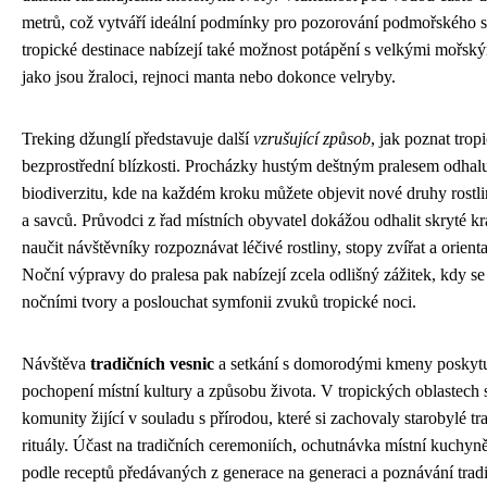
metrů, což vytváří ideální podmínky pro pozorování podmořského 
tropické destinace nabízejí také možnost potápění s velkými mořsk
jako jsou žraloci, rejnoci manta nebo dokonce velryby.
Treking džunglí představuje další
vzrušující způsob
, jak poznat trop
bezprostřední blízkosti. Procházky hustým deštným pralesem odhalu
biodiverzitu, kde na každém kroku můžete objevit nové druhy rostl
a savců. Průvodci z řad místních obyvatel dokážou odhalit skryté k
naučit návštěvníky rozpoznávat léčivé rostliny, stopy zvířat a orient
Noční výpravy do pralesa pak nabízejí zcela odlišný zážitek, kdy se
nočními tvory a poslouchat symfonii zvuků tropické noci.
Návštěva
tradičních vesnic
a setkání s domorodými kmeny poskytu
pochopení místní kultury a způsobu života. V tropických oblastech st
komunity žijící v souladu s přírodou, které si zachovaly starobylé tr
rituály. Účast na tradičních ceremoniích, ochutnávka místní kuchyn
podle receptů předávaných z generace na generaci a poznávání trad