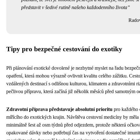
představit v šedivé rutině našeho každodenního života
Rado
Tipy pro bezpečné cestování do exotiky
Při plánování exotické dovolené je nezbytné myslet na řadu bezpeč
opatření, která mohou výrazně ovlivnit kvalitu celého zážitku. Cest
vzdálených destinací s odlišnou kulturou, klimatem a zdravotními r
pečlivou přípravu, která začíná již několik měsíců před samotným o
Zdravotní příprava představuje absolutní prioritu
pro každého c
mířícího do exotických krajin. Návštěva cestovní medicíny by měla
minimálně šest až osm týdnů před odjezdem, protože některá očkov
opakované dávky nebo potřebují čas na vytvoření dostatečné imunit