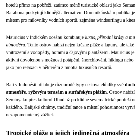
hotelů přímo na pobřeží, zatímco méně turistické oblasti jako Sama
Barahona poskytují klidnější alternativu. Dominikánská republika j
místem pro milovníky vodních sportů, zejména windsurfingu a kites
Mauricius v Indickém oceánu kombinuje
luxus, přírodní krásy a mul
atmosféru
. Tento ostrov nabízí nejen krásné pláže a laguny, ale tak
vnitrozemí s vodopády, horami a čajovými plantážemi. Mauricius je 
aktivní dovolenou s možností potápění, šnorchlování, hikingu nebo g
jako pro relaxaci v některém z mnoha luxusních resortů.
Bali v Indonésii přitahuje různorodé typy cestovatelů díky své
duch
atmosféře, rýžovým terasám a surfařským plážím
. Ostrov nabíz
Seminyaku přes kulturní Ubud až po klidné severoafrické pobřeží n
každého. Balijské chrámy, tradiční tance a místní pohostinnost vytvá
nezapomenutelný zážitek.
Tropické pláže a jejich jedinečná atmosféra