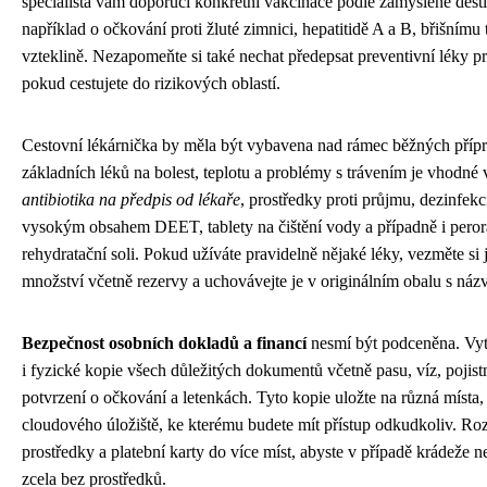
specialista vám doporučí konkrétní vakcinace podle zamýšlené desti
například o očkování proti žluté zimnici, hepatitidě A a B, břišnímu 
vzteklině. Nezapomeňte si také nechat předepsat preventivní léky pro
pokud cestujete do rizikových oblastí.
Cestovní lékárnička by měla být vybavena nad rámec běžných pří
základních léků na bolest, teplotu a problémy s trávením je vhodné v
antibiotika na předpis od lékaře
, prostředky proti průjmu, dezinfekci
vysokým obsahem DEET, tablety na čištění vody a případně i peror
rehydratační soli. Pokud užíváte pravidelně nějaké léky, vezměte si
množství včetně rezervy a uchovávejte je v originálním obalu s náz
Bezpečnost osobních dokladů a financí
nesmí být podceněna. Vytvo
i fyzické kopie všech důležitých dokumentů včetně pasu, víz, pojis
potvrzení o očkování a letenkách. Tyto kopie uložte na různá místa,
cloudového úložiště, ke kterému budete mít přístup odkudkoliv. Rozd
prostředky a platební karty do více míst, abyste v případě krádeže n
zcela bez prostředků.