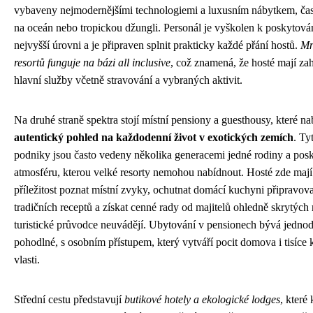
vybaveny nejmodernějšími technologiemi a luxusním nábytkem, ča
na oceán nebo tropickou džungli. Personál je vyškolen k poskytová
nejvyšší úrovni a je připraven splnit prakticky každé přání hostů.
Mn
resortů funguje na bázi all inclusive
, což znamená, že hosté mají za
hlavní služby včetně stravování a vybraných aktivit.
Na druhé straně spektra stojí místní pensiony a guesthousy, které nab
autentický pohled na každodenní život v exotických zemích
. Ty
podniky jsou často vedeny několika generacemi jedné rodiny a posk
atmosféru, kterou velké resorty nemohou nabídnout. Hosté zde mají
příležitost poznat místní zvyky, ochutnat domácí kuchyni připravo
tradičních receptů a získat cenné rady od majitelů ohledně skrytých 
turistické průvodce neuvádějí. Ubytování v pensionech bývá jednoduš
pohodlné, s osobním přístupem, který vytváří pocit domova i tisíce 
vlasti.
Střední cestu představují
butikové hotely a ekologické lodges
, které