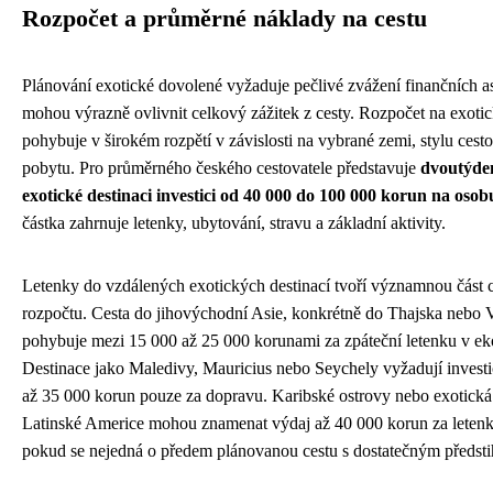
Rozpočet a průměrné náklady na cestu
Plánování exotické dovolené vyžaduje pečlivé zvážení finančních as
mohou výrazně ovlivnit celkový zážitek z cesty. Rozpočet na exotic
pohybuje v širokém rozpětí v závislosti na vybrané zemi, stylu cesto
pobytu. Pro průměrného českého cestovatele představuje
dvoutýde
exotické destinaci investici od 40 000 do 100 000 korun na osob
částka zahrnuje letenky, ubytování, stravu a základní aktivity.
Letenky do vzdálených exotických destinací tvoří významnou část 
rozpočtu. Cesta do jihovýchodní Asie, konkrétně do Thajska nebo 
pohybuje mezi 15 000 až 25 000 korunami za zpáteční letenku v ek
Destinace jako Maledivy, Mauricius nebo Seychely vyžadují invest
až 35 000 korun pouze za dopravu. Karibské ostrovy nebo exotická
Latinské Americe mohou znamenat výdaj až 40 000 korun za leten
pokud se nejedná o předem plánovanou cestu s dostatečným předst