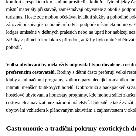
komfort s respektem k místnímu prostředí a kultuře. Tyto objekty ča
místní materiály při stavbě, zaměstnávají obyvatele z okolí a podpor
turismus. Hosté zde mohou očekávat kvalitní služby a pohodlné pok
zároveň přispívají k ochraně přírody a podpoře místní ekonomiky. 
lodges umístěné v deštných pralesích nebo na úpatí hor nabízejí n
zážitky z přímého kontaktu s přírodou, aniž by bylo nutné obětovat 
pohodlí.
Volba ubytování by měla vždy odpovídat typu dovolené a osob
preferencím cestovatelů
. Rodiny s dětmi často preferují velké reso
kluby a animačními programy, zatímco páry hledající romantiku mo
intimitu menších butikových hotelů. Dobrodruzi a backpackeři si zas
hostelové ubytování a homestay programy, kde mohou sdílet zkušeno
cestovateli a navázat mezinárodní přátelství. Důležité je také zvážit
ubytování vzhledem k plánovaným aktivitám a zajímavostem v okol
Gastronomie a tradiční pokrmy exotických de