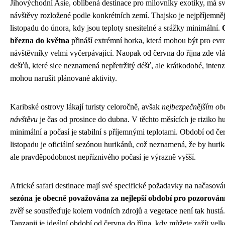
Jihovýchodní Asie, oblíbená destinace pro milovníky exotiky, má sv
návštěvy rozložené podle konkrétních zemí. Thajsko je nejpříjemně
listopadu do února, kdy jsou teploty snesitelné a srážky minimální.
března do května
přináší extrémní horka, která mohou být pro evr
návštěvníky velmi vyčerpávající. Naopak od června do října zde vl
dešťů, které sice neznamená nepřetržitý déšť, ale krátkodobé, inten
mohou narušit plánované aktivity.
Karibské ostrovy lákají turisty celoročně, avšak
nejbezpečnějším ob
návštěvu
je čas od prosince do dubna. V těchto měsících je riziko h
minimální a počasí je stabilní s příjemnými teplotami. Období od če
listopadu je oficiální sezónou hurikánů, což neznamená, že by huriká
ale pravděpodobnost nepříznivého počasí je výrazně vyšší.
Africké safari destinace mají své specifické požadavky na načasová
sezóna je obecně považována za nejlepší období pro pozorování
zvěř se soustřeďuje kolem vodních zdrojů a vegetace není tak hustá
Tanzanii je ideální období od června do října, kdy můžete zažít vel