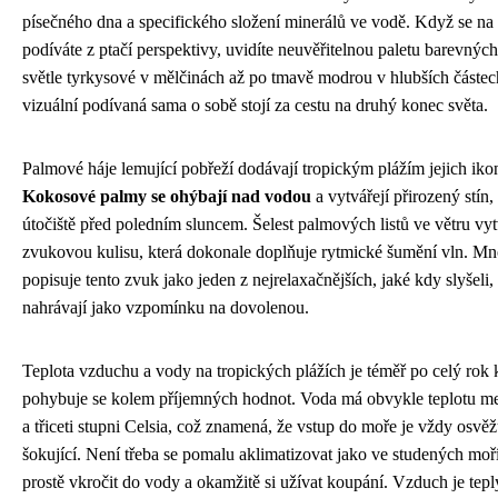
písečného dna a specifického složení minerálů ve vodě. Když se na
podíváte z ptačí perspektivy, uvidíte neuvěřitelnou paletu barevnýc
světle tyrkysové v mělčinách až po tmavě modrou v hlubších částec
vizuální podívaná sama o sobě stojí za cestu na druhý konec světa.
Palmové háje lemující pobřeží dodávají tropickým plážím jejich iko
Kokosové palmy se ohýbají nad vodou
a vytvářejí přirozený stín, 
útočiště před poledním sluncem. Šelest palmových listů ve větru vytv
zvukovou kulisu, která dokonale doplňuje rytmické šumění vln. Mn
popisuje tento zvuk jako jeden z nejrelaxačnějších, jaké kdy slyšeli, 
nahrávají jako vzpomínku na dovolenou.
Teplota vzduchu a vody na tropických plážích je téměř po celý rok 
pohybuje se kolem příjemných hodnot. Voda má obvykle teplotu mez
a třiceti stupni Celsia, což znamená, že vstup do moře je vždy osvěžu
šokující. Není třeba se pomalu aklimatizovat jako ve studených moř
prostě vkročit do vody a okamžitě si užívat koupání. Vzduch je tepl