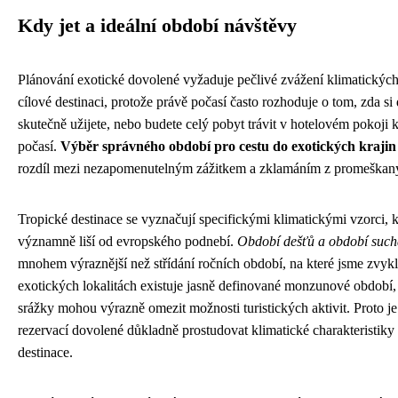
Kdy jet a ideální období návštěvy
Plánování exotické dovolené vyžaduje pečlivé zvážení klimatickýc
cílové destinaci, protože právě počasí často rozhoduje o tom, zda s
skutečně užijete, nebo budete celý pobyt trávit v hotelovém pokoji k
počasí.
Výběr správného období pro cestu do exotických krajin
rozdíl mezi nezapomenutelným zážitkem a zklamáním z promeškaných
Tropické destinace se vyznačují specifickými klimatickými vzorci, k
významně liší od evropského podnebí.
Období dešťů a období suc
mnohem výraznější než střídání ročních období, na které jsme zvyk
exotických lokalitách existuje jasně definované monzunové období,
srážky mohou výrazně omezit možnosti turistických aktivit. Proto j
rezervací dovolené důkladně prostudovat klimatické charakteristiky
destinace.